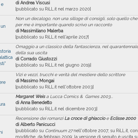
di Andrea Viscusi
 e
[pubblicato su RiLL.it nel marzo 2020]
Non un decalogo, non una silloge di consigli, solo quello che
per me è importante
quando scrivo un racconto
 un
di Massimiliano Malerba
[pubblicato su RiLL.it nell'aprile 2017]
Omaggio a un classico della fantascienza, nel quarantennal
storia
della sua uscita
lattica
di Corrado Giustozzi
ti”
[pubblicato su RiLL.it nel giugno 2019]
Vizi e vezzi, trucchi e verità del mestiere dello scrittore
di Massimo Mongai
ere
[pubblicato su RiLL.it nell'ottobre 2003]
Margaret Weis
a Lucca Comics & Games 2003...
di Anna Benedetto
ura
[pubblicato su RiLL.it nel dicembre 2003]
Recensione dei romanzi
La croce di ghiaccio
e
Eclisse 2000
di Alberto Panicucci
[pubblicato su
Continuum 27
nell'ottobre 2007; su RiLL.it, con
ni
modifiche, da febbraio 2009; la versione di seguito è uscita s