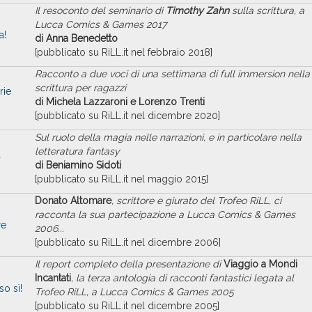
Il resoconto del seminario di
Timothy Zahn
sulla scrittura, a
Lucca
Comics & Games
2017
a!
di Anna Benedetto
[pubblicato su RiLL.it nel febbraio 2018]
Racconto a due voci di una settimana di full immersion nella
scrittura per ragazzi
rie
di Michela Lazzaroni e Lorenzo Trenti
[pubblicato su RiLL.it nel dicembre 2020]
Sul ruolo della magia nelle narrazioni, e in particolare nella
letteratura fantasy
a
di Beniamino Sidoti
[pubblicato su RiLL.it nel maggio 2015]
Donato Altomare
, scrittore e giurato del Trofeo RiLL, ci
racconta la sua partecipazione a Lucca Comics & Games
re
2006...
[pubblicato su RiLL.it nel dicembre 2006]
Il report completo della presentazione di
Viaggio a Mondi
Incantati
, la terza antologia di racconti fantastici legata al
o sì!
Trofeo RiLL, a Lucca Comics & Games 2005
[pubblicato su RiLL.it nel dicembre 2005]