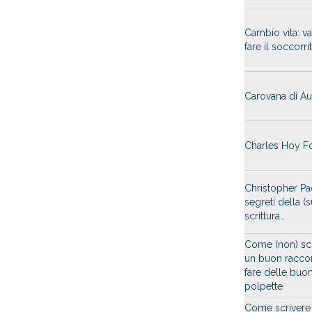
Cambio vita: v
fare il soccorri
Carovana di Au
Charles Hoy Fo
Christopher Pao
segreti della (s
scrittura…
Come (non) sc
un buon racco
fare delle buo
polpette
Come scrivere