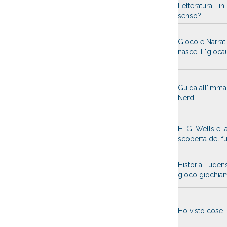
Letteratura... i
senso?
Gioco e Narrati
nasce il "gioca
Guida all'Imma
Nerd
H. G. Wells e l
scoperta del f
Historia Ludens
gioco giochia
Ho visto cose..