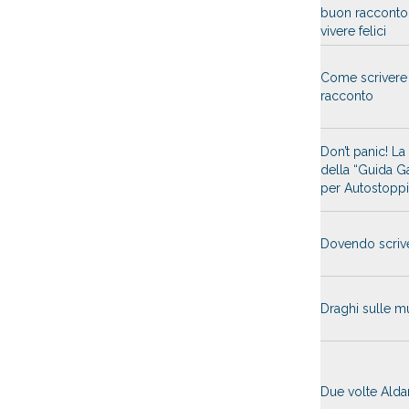
buon racconto
vivere felici
Come scrivere
racconto
Don’t panic! La 
della “Guida Ga
per Autostoppis
Dovendo scriv
Draghi sulle m
Due volte Alda