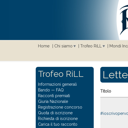
Home
Chi siamo
Trofeo RiLL
Mondi Inca
Lette
Trofeo RiLL
Informazioni generali
Bando
—
FAQ
Titolo
Racconti premiati
Giuria Nazionale
Registrazione concorso
Quota di iscrizione
#ioscrivopervo
Richiesta di iscrizione
Carica il tuo racconto