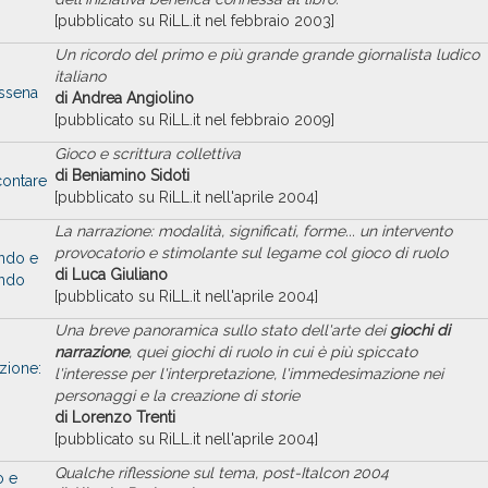
[pubblicato su RiLL.it nel febbraio 2003]
Un ricordo del primo e più grande grande giornalista ludico
italiano
ssena
di Andrea Angiolino
[pubblicato su RiLL.it nel febbraio 2009]
Gioco e scrittura collettiva
di Beniamino Sidoti
contare
[pubblicato su RiLL.it nell'aprile 2004]
La narrazione: modalità, significati, forme... un intervento
provocatorio e stimolante sul legame col gioco di ruolo
endo e
di Luca Giuliano
ando
[pubblicato su RiLL.it nell'aprile 2004]
U
na breve panoramica sullo stato dell'arte dei
giochi di
narrazione
, quei giochi di ruolo in cui è più spiccato
zione:
l'interesse per l'interpretazione, l'immedesimazione nei
personaggi e la creazione di storie
di Lorenzo Trenti
[pubblicato su RiLL.it nell'aprile 2004]
Qualche riflessione sul tema, post-Italcon 2004
o e