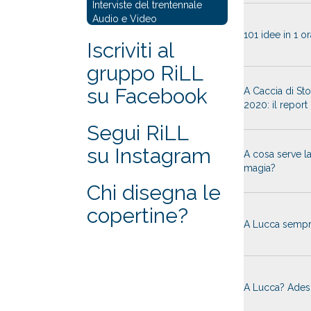
Interviste del trentennale
Audio e Video
101 idee in 1 or
Iscriviti al
gruppo RiLL
su Facebook
A Caccia di Sto
2020: il report
Segui RiLL
su Instagram
A cosa serve l
magia?
Chi disegna le
copertine?
A Lucca semp
A Lucca? Adess