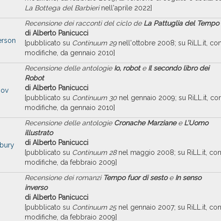
La Bottega del Barbieri
nell'aprile 2022]
Recensione dei racconti del ciclo de
La Pattuglia del Tempo
di Alberto Panicucci
erson
[pubblicato su
Continuum 29
nell'ottobre 2008; su RiLL.it, co
modifiche, da gennaio 2010]
Recensione delle antologie
Io, robot
e
Il secondo libro dei
Robot
di Alberto Panicucci
mov
[pubblicato su
Continuum 30
nel gennaio 2009; su RiLL.it, co
modifiche, da gennaio 2010]
Recensione delle antologie
Cronache Marziane
e
L’Uomo
illustrato
di Alberto Panicucci
dbury
[pubblicato su
Continuum 28
nel maggio 2008; su RiLL.it, co
modifiche, da febbraio 2009]
Recensione dei romanzi
Tempo fuor di sesto
e
In senso
inverso
di Alberto Panicucci
[pubblicato su
Continuum 25
nel gennaio 2007; su RiLL.it, co
modifiche, da febbraio 2009]