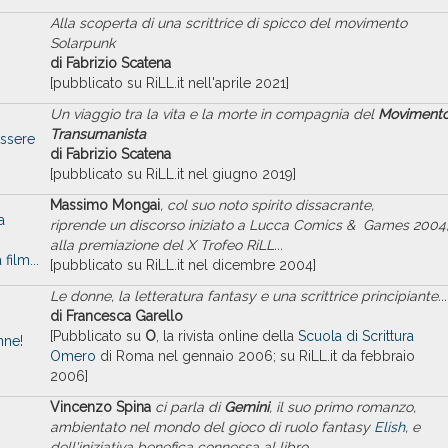
Alla scoperta di una scrittrice di spicco del movimento
Solarpunk
di Fabrizio Scatena
[pubblicato su RiLL.it nell'aprile 2021]
Un viaggio tra la vita e la morte in compagnia del
Moviment
Transumanista
essere
di Fabrizio Scatena
[pubblicato su RiLL.it nel giugno 2019]
Massimo Mongai
, col suo noto spirito dissacrante,
a
riprende un discorso iniziato a Lucca Comics & Games 2004
alla premiazione del X Trofeo RiLL...
film...
[pubblicato su RiLL.it nel dicembre 2004]
Le donne, la letteratura fantasy e una scrittrice principiante...
di Francesca Garello
[Pubblicato su
O
, la rivista online della
Scuola di Scrittura
nne!
Omero
di Roma nel gennaio 2006; su RiLL.it da febbraio
2006]
Vincenzo Spina
ci parla di
Gemini
, il suo primo romanzo,
ambientato nel mondo del gioco di ruolo fantasy
Elish
, e
dell'iniziativa benefica connessa al libro.