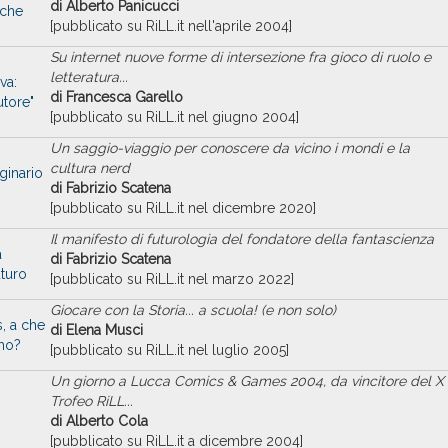
di Alberto Panicucci
n che
[pubblicato su RiLL.it nell'aprile 2004]
Su internet nuove forme di intersezione fra gioco di ruolo e
letteratura...
va:
di Francesca Garello
utore"
[pubblicato su RiLL.it nel giugno 2004]
Un saggio-viaggio per conoscere da vicino i mondi e la
cultura nerd
ginario
di Fabrizio Scatena
[pubblicato su RiLL.it nel dicembre 2020]
Il manifesto di futurologia del fondatore della fantascienza
a
di Fabrizio Scatena
uturo
[pubblicato su RiLL.it nel marzo 2022]
Giocare con la Storia... a scuola! (e non solo)
, a che
di Elena Musci
mo?
[pubblicato su RiLL.it nel luglio 2005]
Un giorno a Lucca Comics & Games 2004, da vincitore del X
Trofeo RiLL...
.
di Alberto Cola
[pubblicato su RiLL.it a dicembre 2004]