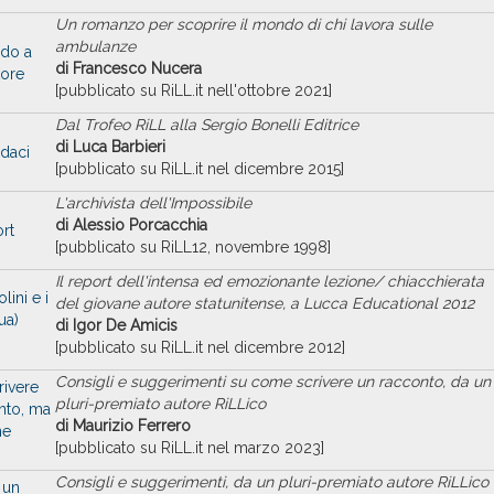
Un romanzo per scoprire il mondo di chi lavora sulle
ambulanze
ado a
di Francesco Nucera
tore
[pubblicato su RiLL.it nell'ottobre 2021]
Dal Trofeo RiLL alla Sergio Bonelli Editrice
di Luca Barbieri
daci
[pubblicato su RiLL.it nel dicembre 2015]
L'archivista dell'Impossibile
di Alessio Porcacchia
rt
[pubblicato su RiLL12, novembre 1998]
Il report dell'intensa ed emozionante lezione/ chiacchierata
lini e i
del giovane autore statunitense, a Lucca Educational 2012
ua)
di Igor De Amicis
[pubblicato su RiLL.it nel dicembre 2012]
Consigli e suggerimenti su come scrivere un racconto, da un
rivere
pluri-premiato autore RiLLico
nto, ma
di Maurizio Ferrero
ne
[pubblicato su RiLL.it nel marzo 2023]
Consigli e suggerimenti, da un pluri-premiato autore RiLLico
 un