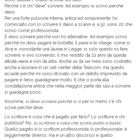
Perché c'è chi "deve" scrivere. Ad esempio io scrivo perché
devo.
Per una forte pulsione interna, antica ed onnipresente: ho
cominciato con lo scrivere il diario a 11 anni e, a 52, sono 22 che
scrivo come professionista.
E devo scrivere perché non ho alternative. Ad esempio scrivo
perché mi devo pagare le bollette, il pane e le ciliege, come si
dice e, nonostante una laurea in Legge, io solo questo so fare,
scrivere; e vivo scrivendo, il mio reddito da 22 anni da questa
attività viene e non da altra. Anche se da sei mesi sono costretto
anche a lavorare in un call-center della Telecom, ma questo
accade perché mi sono ritrovato con un debito imprevisto da
pagare e devo guadagnare molto. Il che ci porta alla
constatazione antica che nella maggior parte dei casi a scrivere
si guadagna poco.
Insomma,
si deve scrivere perché sì
, o per lo meno c'è chi
scrive perché deve.
Lo scrittore è colui che è pagato per farlo? Lo scrittore è chi
pubblica? No,
lo scrittore è colui che scrive punto e basta
.
Quello pagato è lo scrittore professionista (o professionale: è
leggermente diverso, ma è un altro discorso) e quello