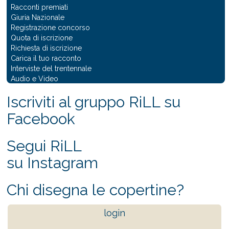
Racconti premiati
Giuria Nazionale
Registrazione concorso
Quota di iscrizione
Richiesta di iscrizione
Carica il tuo racconto
Interviste del trentennale
Audio e Video
Iscriviti al gruppo RiLL su
Facebook
Segui RiLL
su Instagram
Chi disegna le copertine?
login