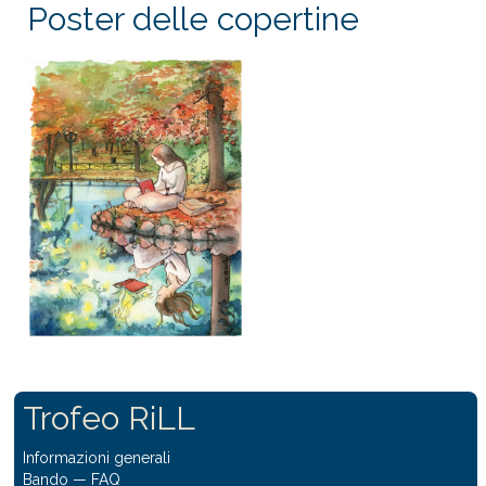
Poster delle copertine
Trofeo RiLL
Informazioni generali
Bando
—
FAQ