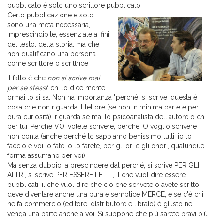
pubblicato è solo uno scrittore pubblicato.
Certo pubblicazione e soldi
sono una meta necessaria,
imprescindibile, essenziale ai fini
del testo, della storia; ma che
non qualificano una persona
come scrittore o scrittrice.
Il fatto è che
non si scrive mai
per se stessi
: chi lo dice mente,
ormai lo si sa. Non ha importanza "perché" si scrive, questa è
cosa che non riguarda il lettore (se non in minima parte e per
pura curiosità); riguarda se mai lo psicoanalista dell'autore o chi
per lui. Perché VOI volete scrivere, perché IO voglio scrivere
non conta (anche perché lo sappiamo benissimo tutti: io lo
faccio e voi lo fate, o lo farete, per gli ori e gli onori, qualunque
forma assumano per voi).
Ma senza dubbio, a prescindere dal perché, si scrive PER GLI
ALTRI, si scrive PER ESSERE LETTI, il che vuol dire essere
pubblicati, il che vuol dire che ciò che scrivete o avete scritto
deve diventare anche una pura e semplice MERCE; e se c'è chi
ne fa commercio (editore, distributore e libraio) è giusto ne
venga una parte anche a voi. Si suppone che più sarete bravi più