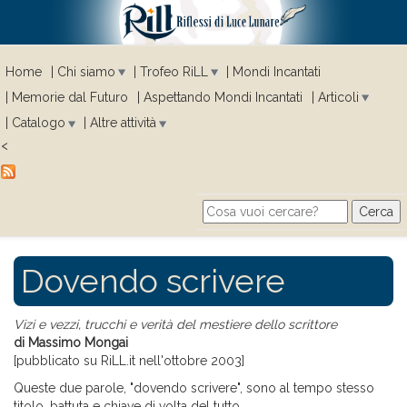
Home
Chi siamo
Trofeo RiLL
Mondi Incantati
Memorie dal Futuro
Aspettando Mondi Incantati
Articoli
Catalogo
Altre attività
<
Cerca
Search form
Dovendo scrivere
Vizi e vezzi, trucchi e verità del mestiere dello scrittore
di Massimo Mongai
[pubblicato su RiLL.it nell'ottobre 2003]
Queste due parole, "dovendo scrivere", sono al tempo stesso
titolo, battuta e chiave di volta del tutto.