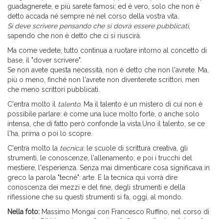
guadagnerete, e più sarete famosi; ed è vero, solo che non è
detto accada né sempre né nel corso della vostra vita.
Si deve scrivere pensando che si dovrà essere pubblicati
,
sapendo che non è detto che ci si riuscirà.
Ma come vedete, tutto continua a ruotare intorno al concetto di
base, il "dover scrivere".
Se non avete questa necessità, non è detto che non l'avrete. Ma,
più o meno, finché non l'avrete non diventerete scrittori, men
che meno scrittori pubblicati.
C'entra molto il
talento
. Ma il talento è un mistero di cui non è
possibile parlare: è come una luce molto forte, o anche solo
intensa, che di fatto però confonde la vista.Uno il talento, se ce
l'ha, prima o poi lo scopre.
C'entra molto la
tecnica
: le scuole di scrittura creativa, gli
strumenti, le conoscenze, l'allenamento; e poi i trucchi del
mestiere, l'esperienza. Senza mai dimenticare cosa significava in
greco la parola "tecné": arte. E la tecnica qui vorrà dire
conoscenza dei mezzi e del fine, degli strumenti e della
riflessione che su questi strumenti si fa, oggi, al mondo.
Nella foto:
Massimo Mongai con Francesco Ruffino, nel corso di