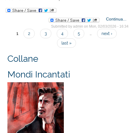
a
Continua...
Submitted by
admin
on Mon, 02/03/2026 - 16:34
1
2
3
4
5
…
next ›
tra
Pages
last »
Collane
Mondi Incantati