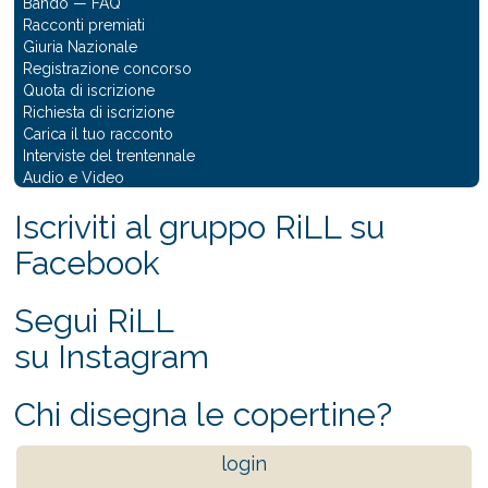
Bando
—
FAQ
Racconti premiati
Giuria Nazionale
Registrazione concorso
Quota di iscrizione
Richiesta di iscrizione
Carica il tuo racconto
Interviste del trentennale
Audio e Video
Iscriviti al gruppo RiLL su
Facebook
Segui RiLL
su Instagram
Chi disegna le copertine?
login