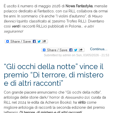
È uscito il numero di maggio 2026 di
Nowa Fantastyka
, mensile
l’
polacco dedicato al Fantastico, con cui RiLL collabora da ormai
dei 
tre anni. In sommario c'è anche “I violini d'autunno”, di
Mauro
Bennici
(quinto classificato al 31esimo Trofeo RiLL). Diventano
così
venti
i racconti RiLLici pubblicati in Polonia
..
.
e altri
seguiranno!
Continua...
Submitted by
admin
on Sun, 03/05/2026 - 21:53
Fan
“Gli occhi della notte” vince il
premio “Di terrore, di mistero
d'
e di altri racconti”
Con grande piacere annunciamo che “Gli occhi della notte”,
antologia delle storie dark/ horror di
Alessandro Izzi
, curata da
RiLL nel 2024 (e edita da Acheron Books), ha
vinto
come
migliore antologia di racconti la seconda edizione del premio
letterario
Di terrore, di mistero e di altri racconti
.