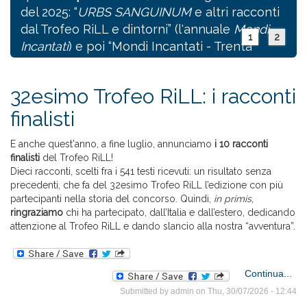
del 2025: “
URBS SANGUINUM
e altri racconti
dal Trofeo RiLL e dintorni” (l'annuale
Mondi
1
2
Incantati
) e poi “Mondi Incantati - Trenta
racconti fantastici e una storia d'amore”, il
volume
speciale
che celebra il
trentennale
32esimo Trofeo RiLL: i racconti
del Trofeo RiLL.
finalisti
E anche quest'anno, a fine luglio, annunciamo
i 10 racconti
Continua...
about
finalisti
del Trofeo RiLL!
antol
Dieci racconti, scelti fra i 541 testi ricevuti: un risultato senza
RiLL
precedenti, che fa del 32esimo Trofeo RiLL l’edizione con più
partecipanti nella storia del concorso. Quindi,
in primis
,
Ama
ringraziamo
chi ha partecipato, dall’Italia e dall’estero, dedicando
(e
attenzione al Trofeo RiLL e dando slancio alla nostra “avventura”.
so
Continua...
32
Submitted by
admin
on Thu, 30/07/2026 - 12:44
T