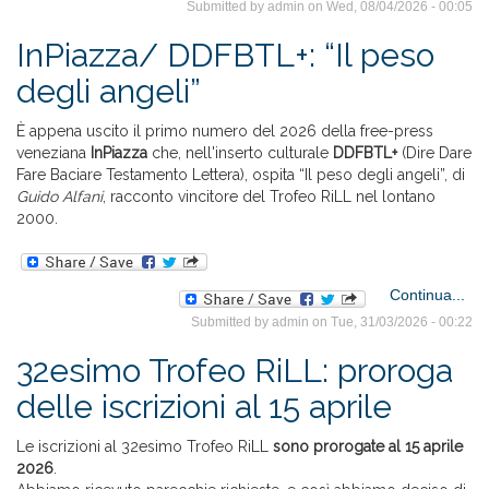
Submitted by
admin
on Wed, 08/04/2026 - 00:05
InPiazza/ DDFBTL+: “Il peso
degli angeli”
im
inf
È appena
uscito il primo numero del 2026 della free-press
veneziana
InPiazza
che, nell'inserto culturale
DDFBTL+
(Dire Dare
Fare Baciare Testamento Lettera), ospita “Il peso degli angeli”, di
Guido Alfani
, racconto vincitore del Trofeo RiLL nel lontano
2000.
Continua...
In
Submitted by
admin
on Tue, 31/03/2026 - 00:22
DD
32esimo Trofeo RiLL: proroga
delle iscrizioni al 15 aprile
Le iscrizioni al 32esimo Trofeo RiLL
sono prorogate al 15 aprile
2026
.