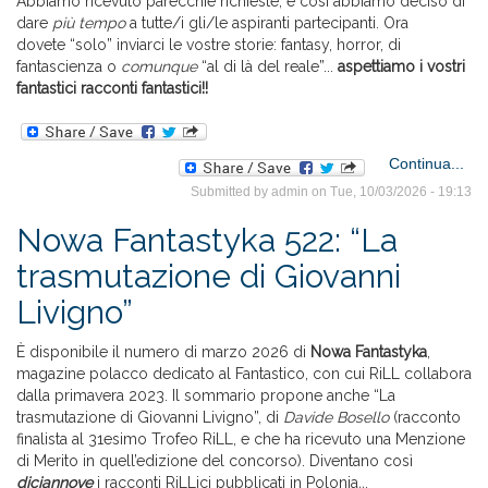
Abbiamo ricevuto parecchie richieste, e così abbiamo deciso di
dare
più tempo
a tutte/i gli/le aspiranti partecipanti. Ora
dovete “solo” inviarci le vostre storie: fantasy, horror, di
fantascienza o
comunque
“al di là del reale”...
aspettiamo i vostri
fantastici racconti fantastici!!
Continua...
32
Submitted by
admin
on Tue, 10/03/2026 - 19:13
T
Nowa Fantastyka 522: “La
pr
trasmutazione di Giovanni
iscr
Livigno”
È disponibile il numero di marzo 2026 di
Nowa Fantastyka
,
magazine polacco dedicato al Fantastico, con cui RiLL collabora
dalla primavera 2023. Il sommario propone anche “La
trasmutazione di Giovanni Livigno”, di
Davide Bosello
(racconto
finalista al 31esimo Trofeo RiLL, e che ha ricevuto una Menzione
di Merito in quell’edizione del concorso). Diventano così
diciannove
i racconti RiLLici pubblicati in Polonia
..
.