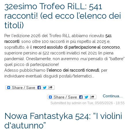
R
32esimo Trofeo RiLL: 541
ra
racconti! (ed ecco l’elenco dei
fi
titoli)
Per l'edizione 2026 del Trofeo RiLL abbiamo ricevuto
541
racconti
: sono oltre 100 racconti in più rispetto al 2025 e,
soprattutto, è il
record assoluto di partecipazione al concorso
,
superiore persino ai 522 racconti inviatici nel 2021 (in piena
pandemia). Onestamente, non avremmo
mai
pensato di “battere”
quel picco di partecipazione!
Adesso pubblichiamo
l'elenco dei racconti ricevuti
, per
individuare eventuali disguidi postali/telematici...
Continua...
32
Submitted by
admin
on Tue, 05/05/2026 - 18:55
T
Nowa Fantastyka 524: “I violini
d'autunno”
rac