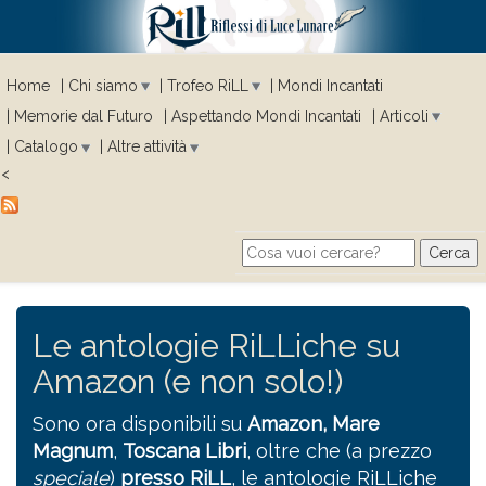
Home
Chi siamo
Trofeo RiLL
Mondi Incantati
Memorie dal Futuro
Aspettando Mondi Incantati
Articoli
Catalogo
Altre attività
<
Cerca
Search form
Le antologie RiLLiche su
Amazon (e non solo!)
Sono ora disponibili su
Amazon,
Mare
Magnum
,
Toscana Libri
, oltre che (a prezzo
speciale
)
presso RiLL
, le antologie RiLLiche