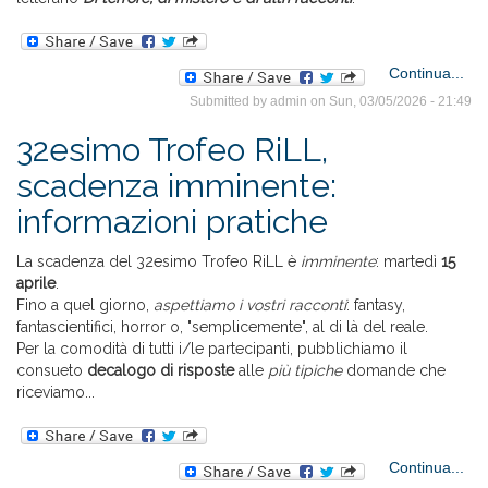
Continua...
Submitted by
admin
on Sun, 03/05/2026 - 21:49
32esimo Trofeo RiLL,
scadenza imminente:
v
p
informazioni pratiche
te
La scadenza del 32esimo Trofeo RiLL è
imminente
: martedì
15
aprile
.
mi
Fino a quel giorno,
aspettiamo i vostri racconti
: fantasy,
e d
fantascientifici, horror o, "semplicemente", al di là del reale.
rac
Per la comodità di tutti i/le partecipanti, pubblichiamo il
consueto
decalogo di risposte
alle
più tipiche
domande che
riceviamo...
Continua...