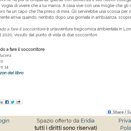
a voglia di vivere che a lui manca. A casa vive con una moglie che gli 
voro ha un capo che l’ha preso di mira. Gli servirebbe una scossa per r
ente arriva quando, rientrato dopo una giornata in ambulanza, scopre 
do a fare il soccorritore
è un’avventura tragicomica ambientata in Lo
 2020, vissuto dal punto di vista di due soccorritori.
do a fare il soccorritore
Nucera
20
ro 14
on del libro
ogin
Spazio offerto da
Eridia
Priv
tutti i diritti sono riservati
Poli