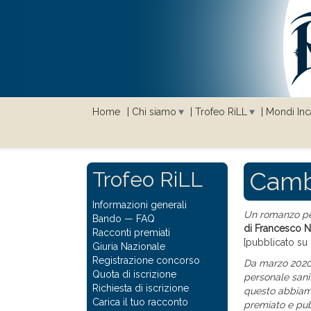
Home
Chi siamo
Trofeo RiLL
Mondi Inca
Cambi
Trofeo RiLL
Informazioni generali
Un romanzo per
Bando
—
FAQ
di Francesco 
Racconti premiati
[pubblicato su 
Giuria Nazionale
Registrazione concorso
Da marzo 2020 
Quota di iscrizione
personale sani
Richiesta di iscrizione
questo abbiam
Carica il tuo racconto
premiato e pub