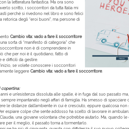
 con la letteratura fantastica. Ma ora sono
erlo scritto, i soccorritori da tutta Italia mi
asti perché si rivedono nel libro e sono felici
la retorica degli “eroi buoni”, ma persone di
mento
Cambio vita: vado a fare il soccorritore
una sorta di “manifesto di categoria” che
 soccorritore non è di comprendere in
ò che per noi è il quotidiano, fatto di
e difficili da gestire.
inizio, se volete conoscere i soccorritori
tamente leggere
Cambio vita: vado a fare il soccorritore
.
 copertina:
 anni e un’esistenza dissoluta alle spalle, è in fuga dal suo passato ma
ova sempre impantanato negli affari di famiglia. Ha smesso di spacciare 
re le distanze dall’ambiente in cui è cresciuto, eppure qualcosa non 
 Per espiare colpe che sente addosso ha scelto di lavorare in ambulanz
Claudia, una giovane volontaria che potrebbe aiutarlo. Ma, quando le
 per il meglio, il passato torna a tormentarlo.
nni ne ha più di cinquanta, guarda con diffidenza il suo nuovo colleg