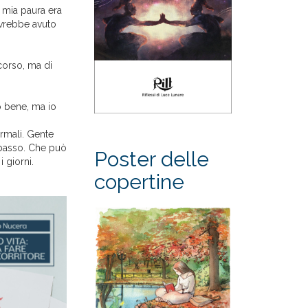
a mia paura era
avrebbe avuto
corso, ma di
no bene, ma io
rmali. Gente
 basso. Che può
Poster delle
i giorni.
copertine