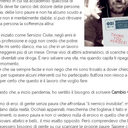
mento in cui sta accadendo qualcosa di
Si deve far carico del dolore delle persone,
bia, delle loro paure e non ha alcuno scudo a
e non è mentalmente stabile, si può ritrovare
ma persona la sofferenza altrui.
iniziato come Servizio Civile, negli anni è
ia professione e oggi non credo che potrei
olte mi sento stanco, ma so che in un lavoro
eggerei più di un mese. Ormai vivo di attimi adrenalinici, di scariche 
 diventati una droga. È raro salvare una vita, ma quando capita ti ripaga 
el momento.
 che sia sempre facile e non nego che mi sono trovato a dover chied
er superare alcuni interventi cui ho partecipato (tutt’ora non riesco a 
 per certo che questo è il lavoro che voglio fare.
sto che, a inizio pandemia, ho sentito il bisogno di scrivere
Cambio vi
no di eroi, di gente senza paura che affrontava “il nemico invisibile”, 
tano dalla realtà. Occhiali appannati, mascherina che toglieva il fiato e 
imenti, io avevo paura e non ci vedevo nulla di eroico in quello che 
iovani, atletici e belli… il mio esatto opposto. Però comprendevo che
avessero bisogno di gente su cui scaricare le proprie paure. Sapere c