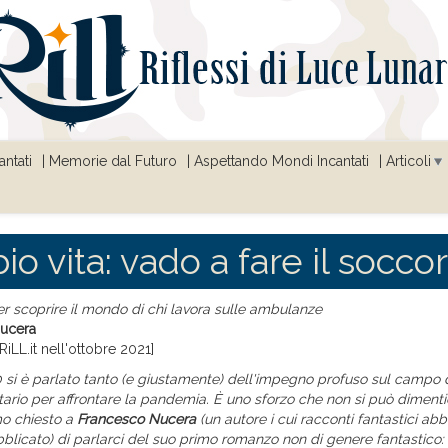
ntati
Memorie dal Futuro
Aspettando Mondi Incantati
Articoli
o vita: vado a fare il soccor
 scoprire il mondo di chi lavora sulle ambulanze
Nucera
RiLL.it nell'ottobre 2021]
si è parlato tanto (e giustamente) dell'impegno profuso sul campo 
tario per affrontare la pandemia. È uno sforzo che non si può dimenti
o chiesto a
Francesco Nucera
(un autore i cui racconti fantastici ab
blicato) di parlarci del suo primo romanzo non di genere fantastico: