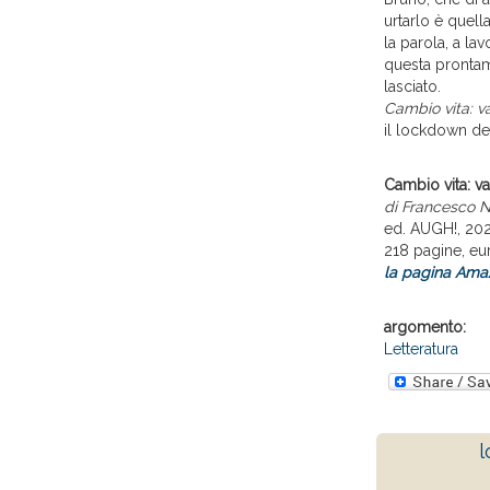
urtarlo è quell
la parola, a la
questa prontam
lasciato.
Cambio vita: va
il lockdown del
Cambio vita: va
di Francesco 
ed. AUGH!, 20
218 pagine, eu
la pagina Amaz
argomento:
Letteratura
l