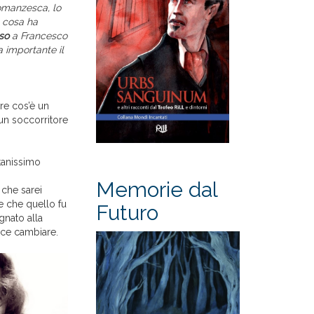
romanzesca, lo
e cosa ha
so
a Francesco
a importante il
re cos’è un
 un soccorritore
tanissimo
Memorie dal
 che sarei
re che quello fu
Futuro
gnato alla
ece cambiare.