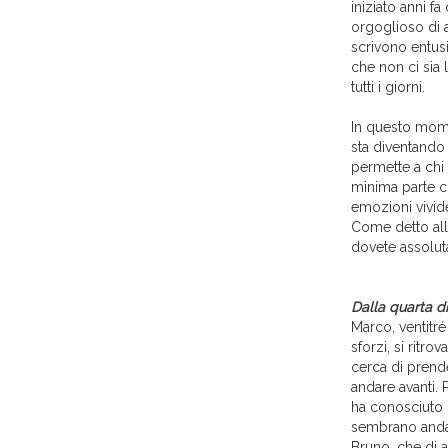
iniziato anni fa
orgoglioso di av
scrivono entusi
che non ci sia 
tutti i giorni.
In questo mo
sta diventando 
permette a chi
minima parte ci
emozioni vivide 
Come detto all’
dovete assolu
Dalla quarta di
Marco, ventitré
sforzi, si ritr
cerca di prende
andare avanti.
ha conosciuto 
sembrano andare
Bruno, che di a