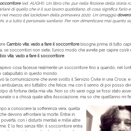
soccorritore
(ed. AUGH!). Un libro che, pur nella finzione della storia 
rlare di quello che è il suo lavoro quotidiano, di cosa significa farlo 
rlo nel mezzo del lockdown della primavera 2020. Un omaggio
dovero
ghi, e a tutto il personale sanitario. Per non dimenticare mai quanto si
ere
Cambio vita: vado a fare il soccorritore
bisogna prima di tutto capi
, se soccorritori non siete, l’unico modo che avrete per capire cos’è
io vita: vado a fare il soccorritore
.
evo cosa facesse realmente un soccorritore fino a quando, nel lon
 catapultato in questo mondo.
ò la comunicazione che avrei svolto il Servizio Civile in una Croce, e
n ambulanza, ero tutt’altro che felice, ma con il senno di poi posso di
olpo di fortuna della mia vita. Non so chi sarei oggi se fossi stato asse
unale o a chissà quale altra Associazione, ma so che quell’anno mi f
mpo a conoscere la sofferenza vera, quella
he devono affrontare la morte. Entrai in
 povertà, con i disturbi mentali e mille altre
me. E lo feci senza filtri: il soccorritore entra