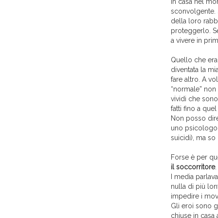
in casa nel mo
sconvolgente. 
della loro rab
proteggerlo. S
a vivere in pri
Quello che era 
diventata la m
fare altro. A v
“normale” non r
vividi che sono
fatti fino a qu
Non posso dire
uno psicologo p
suicidi), ma so
Forse è per que
il soccorritore
.
I media parlava
nulla di più lon
impedire i mov
Gli eroi sono g
chiuse in casa 