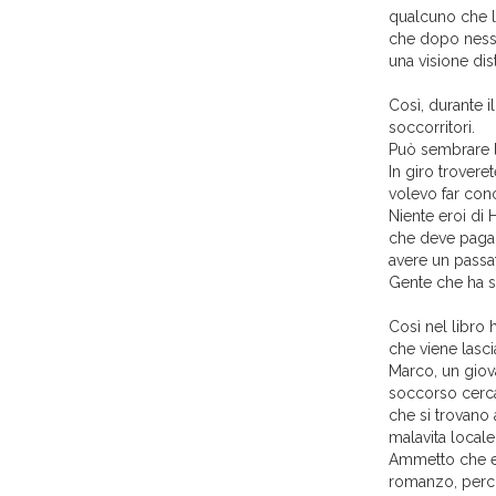
qualcuno che lo
che dopo nessu
una visione dist
Così, durante i
soccorritori.
Può sembrare l
In giro trovere
volevo far con
Niente eroi di
che deve pagar
avere un passat
Gente che ha s
Così nel libro
che viene lasci
Marco, un giov
soccorso cerca
che si trovano 
malavita locale,
Ammetto che er
romanzo, perc