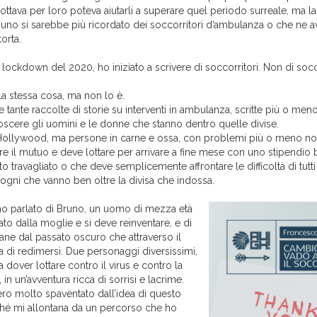
ttava per loro poteva aiutarli a superare quel periodo surreale, ma l
no si sarebbe più ricordato dei soccorritori d’ambulanza o che ne 
orta.
l lockdown del 2020, ho iniziato a scrivere di soccorritori. Non di soc
a stessa cosa, ma non lo è.
te tante raccolte di storie su interventi in ambulanza, scritte più o me
oscere gli uomini e le donne che stanno dentro quelle divise.
 Hollywood, ma persone in carne e ossa, con problemi più o meno no
e il mutuo e deve lottare per arrivare a fine mese con uno stipendio
o travagliato o che deve semplicemente affrontare le difficoltà di tutti 
ogni che vanno ben oltre la divisa che indossa.
 ho parlato di Bruno, un uomo di mezza età
ato dalla moglie e si deve reinventare, e di
ane dal passato oscuro che attraverso il
 di redimersi. Due personaggi diversissimi,
a dover lottare contro il virus e contro la
 in un’avventura ricca di sorrisi e lacrime.
o molto spaventato dall’idea di questo
hé mi allontana da un percorso che ho