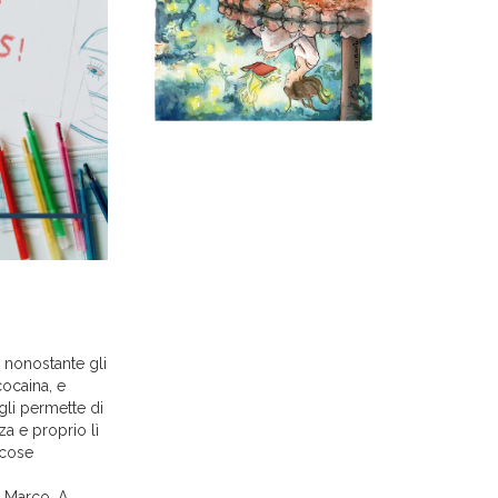
, nonostante gli
cocaina, e
gli permette di
a e proprio lì
 cose
a Marco. A