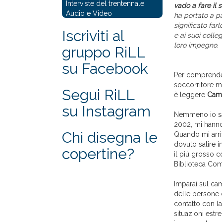
Interviste del trentennale
vado a fare il 
Audio e Video
ha portato a pa
significato fa
Iscriviti al
e ai suoi colle
loro impegno.
gruppo RiLL
su Facebook
Per comprend
soccorritore ma
Segui RiLL
è leggere
Camb
su Instagram
Nemmeno io sap
2002, mi hanno
Chi disegna le
Quando mi arriv
dovuto salire i
copertine?
il più grosso c
Biblioteca Com
Imparai sul ca
delle persone c
contatto con la
situazioni estre