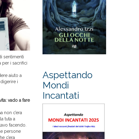
di sentimenti
per i sacrifici
Aspettando
ere aiuto a
digerire i
Mondi
Incantati
ta: vado a fare
ma non c’era
la tuta a
stavo facendo.
 le persone
he c’era