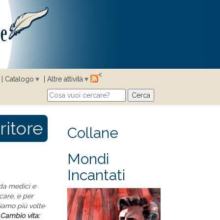
<
Catalogo
Altre attività
Cerca
Search form
ritore
Collane
Mondi
Incantati
da medici e
care, e per
biamo più volte
Cambio vita: