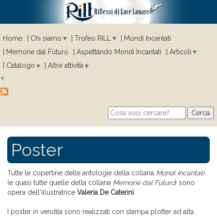
Home
Chi siamo
Trofeo RiLL
Mondi Incantati
Memorie dal Futuro
Aspettando Mondi Incantati
Articoli
Catalogo
Altre attività
<
Cerca
Search form
Poster
Tutte le copertine delle antologie della collana
Mondi Incantati
(e quasi tutte quelle della collana
Memorie dal Futuro
) sono
opera dell'illustratrice
Valeria De Caterini
.
I poster in vendita sono realizzati con stampa plotter ad alta