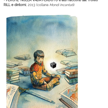
- PERCHE' NULLA VADA PERDUTO
e altri racconti dal Trofeo
RiLL e dintorni
, 2013 (collana
Mondi Incantati
)