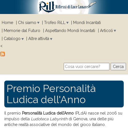
Home
Chi siamo
Trofeo RiLL
Mondi Incantati
Memorie dal Futuro
Aspettando Mondi Incantati
Articoli
Catalogo
Altre attività
<
Cerca
Search form
Premio Personalità
Ludica dell'Anno
Il premio
Personalità Ludica dell’Anno
(PLdA) nasce nel 2006 su
impulso della
Ludoteca Labyrinth
di Genova, una delle più
antiche realtà associative del mondo del gioco italiano.