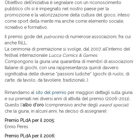
Obiettivo dell’iniziativa è segnalare con un riconoscimento
pubblico chi si è impegnato nel nostro paese per la
promozione e la valorizzazione della cultura del gioco, inteso
come sport della mente ma anche come elemento sociale,
ricreativo e formativo.
Il premio gode del
patrocinio
di numerose associazioni, fra cui
anche RiLL.
La cerimonia di premiazione si svolge, dal 2007, all'interno del
festival internazionale
Lucca Comics & Games
.
Compongono la giuria una quarantina di membri di associazioni
italiane di giochi, con una rappresentanza quindi davvero
significativa delle diverse “passioni ludiche” (giochi di ruolo, di
carte, da tavolo, da tavoliere, tradizionali…).
Rimandiamo al
sito del premio
per maggiori dettagli sulla giuria
e sui premiati nei diversi anni di attività del premio (2006-2011).
Questo l'
albo d'oro
(comprensivo anche degli
award speciali
che la giuria, in alcuni anni, ha deciso di assegnare):
Premio PLdA per il 2005:
Ennio Peres
Premio PLdA per il 2006: