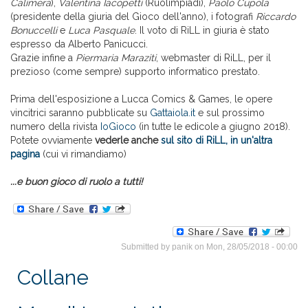
Calimera
),
Valentina Iacopetti
(Ruolimpiadi),
Paolo Cupola
(presidente della giuria del Gioco dell'anno), i fotografi
Riccardo
Bonuccelli
e
Luca Pasquale
. Il voto di RiLL in giuria è stato
espresso da Alberto Panicucci.
Grazie infine a
Piermaria Maraziti
, webmaster di RiLL, per il
prezioso (come sempre) supporto informatico prestato.
Prima dell'esposizione a Lucca Comics & Games, le opere
vincitrici saranno pubblicate su
Gattaiola.it
e sul prossimo
numero della rivista
IoGioco
(in tutte le edicole a giugno 2018).
Potete ovviamente
vederle anche
sul sito di RiLL, in un'altra
pagina
(cui vi rimandiamo)
...e buon gioco di ruolo a tutti!
Submitted by
panik
on Mon, 28/05/2018 - 00:00
Collane