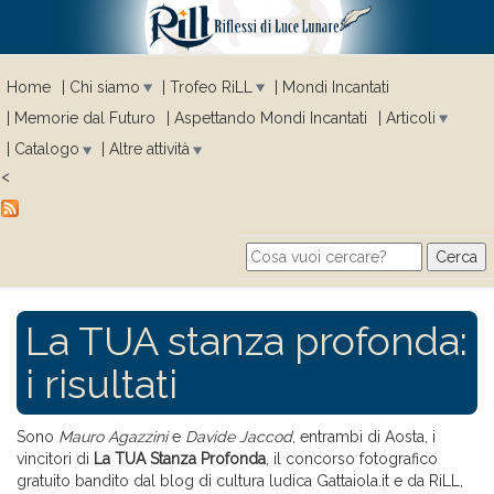
Home
Chi siamo
Trofeo RiLL
Mondi Incantati
Memorie dal Futuro
Aspettando Mondi Incantati
Articoli
Catalogo
Altre attività
<
Cerca
Search form
La TUA stanza profonda:
i risultati
Sono
Mauro Agazzini
e
Davide Jaccod
, entrambi di Aosta, i
vincitori di
La TUA Stanza Profonda
, il concorso fotografico
gratuito bandito dal blog di cultura ludica Gattaiola.it e da RiLL,