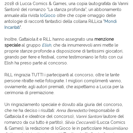
2018 di Lucca Comics & Games, una copia (autografata da Vanni
Santoni) del romanzo “La stanza profonda”, un abbonamento
annuale alla rivista
IoGioco
oltre che copie omaggio delle
antologie di racconti fantastici della collana RiLLica "
Mondi
Incantati
".
Inoltre, Gattaiola.it e RiLL hanno assegnato una
menzione
speciale
al gruppo
Elish
, che da innumerevoli anni mette le
proprie stanze profonde a disposizione di tantissimi giocatori,
girando per fiere e festival, come testimoniano le foto con cui
Elish ha preso parte al concorso.
RiLL ringrazia TUTTI i partecipanti al concorso, oltre le tante
persone ritratte nelle fotografie. I migliori complimenti vanno,
ovviamente, agli autori premiati, che aspettiamo a Lucca per la
cerimonia di premiazione.
Un ringraziamento speciale è dovuto alla giuria del concorso,
che ne ha deciso i risultati:
Anna Benedetto
(responsabile di
Gattaiola.it e ideatrice del concorso),
Vanni Santoni
(autore del
romanzo da cui tutto è partito),
Silvia Ceccarelli
(Lucca Comics
& Games), la redazione di IoGioco (e in particolare
Massimiliano