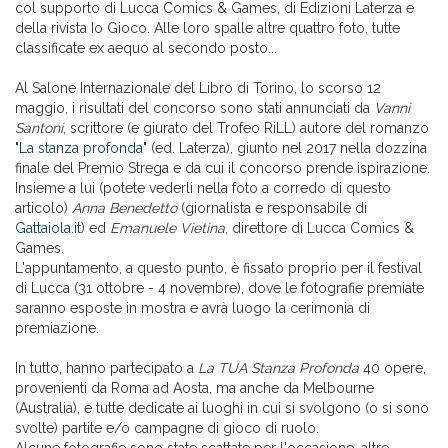
col supporto di Lucca Comics & Games, di Edizioni Laterza e
della rivista Io Gioco. Alle loro spalle altre quattro foto, tutte
classificate ex aequo al secondo posto...
Al Salone Internazionale del Libro di Torino, lo scorso 12
maggio, i risultati del concorso sono stati annunciati da
Vanni
Santoni
, scrittore (e giurato del Trofeo RiLL) autore del romanzo
"
La stanza profonda
" (ed. Laterza), giunto nel 2017 nella dozzina
finale del Premio Strega e da cui il concorso prende ispirazione.
Insieme a lui (potete vederli nella foto a corredo di questo
articolo)
Anna Benedetto
(giornalista e responsabile di
Gattaiola.it
) ed
Emanuele Vietina
, direttore di Lucca Comics &
Games.
L'appuntamento, a questo punto, è fissato proprio per il festival
di Lucca (31 ottobre - 4 novembre), dove le fotografie premiate
saranno esposte in mostra e avrà luogo la cerimonia di
premiazione.
In tutto, hanno partecipato a
La TUA Stanza Profonda
40 opere,
provenienti da Roma ad Aosta, ma anche da Melbourne
(Australia), e tutte dedicate ai luoghi in cui si svolgono (o si sono
svolte) partite e/o campagne di gioco di ruolo.