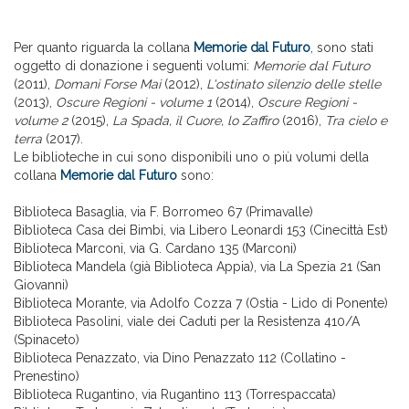
Per quanto riguarda la collana
Memorie dal Futuro
, sono stati
oggetto di donazione i seguenti volumi:
Memorie dal Futuro
(2011),
Domani Forse Mai
(2012),
L'ostinato silenzio delle stelle
(2013),
Oscure Regioni - volume 1
(2014),
Oscure Regioni -
volume 2
(2015),
La Spada, il Cuore, lo Zaffiro
(2016),
Tra cielo e
terra
(2017).
Le biblioteche in cui sono disponibili uno o più volumi della
collana
Memorie dal Futuro
sono:
Biblioteca Basaglia, via F. Borromeo 67 (Primavalle)
Biblioteca Casa dei Bimbi, via Libero Leonardi 153 (Cinecittà Est)
Biblioteca Marconi, via G. Cardano 135 (Marconi)
Biblioteca Mandela (già Biblioteca Appia), via La Spezia 21 (San
Giovanni)
Biblioteca Morante, via Adolfo Cozza 7 (Ostia - Lido di Ponente)
Biblioteca Pasolini, viale dei Caduti per la Resistenza 410/A
(Spinaceto)
Biblioteca Penazzato, via Dino Penazzato 112 (Collatino -
Prenestino)
Biblioteca Rugantino, via Rugantino 113 (Torrespaccata)