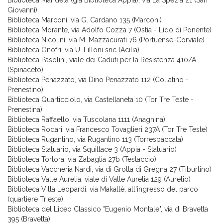
Biblioteca Mandela (già Biblioteca Appia), via La Spezia 21 (San
Giovanni)
Biblioteca Marconi, via G. Cardano 135 (Marconi)
Biblioteca Morante, via Adolfo Cozza 7 (Ostia - Lido di Ponente)
Biblioteca Nicolini, via M. Mazzacurati 76 (Portuense-Corviale)
Biblioteca Onofri, via U. Lilloni snc (Acilia)
Biblioteca Pasolini, viale dei Caduti per la Resistenza 410/A
(Spinaceto)
Biblioteca Penazzato, via Dino Penazzato 112 (Collatino -
Prenestino)
Biblioteca Quarticciolo, via Castellaneta 10 (Tor Tre Teste -
Prenestina)
Biblioteca Raffaello, via Tuscolana 1111 (Anagnina)
Biblioteca Rodari, via Francesco Tovaglieri 237A (Tor Tre Teste)
Biblioteca Rugantino, via Rugantino 113 (Torrespaccata)
Biblioteca Statuario, via Squillace 3 (Appia - Statuario)
Biblioteca Tortora, via Zabaglia 27b (Testaccio)
Biblioteca Vaccheria Nardi, via di Grotta di Gregna 27 (Tiburtino)
Biblioteca Valle Aurelia, viale di Valle Aurelia 129 (Aurelio)
Biblioteca Villa Leopardi, via Makallè, all'ingresso del parco
(quartiere Trieste)
Biblioteca del Liceo Classico "Eugenio Montale", via di Bravetta
395 (Bravetta)