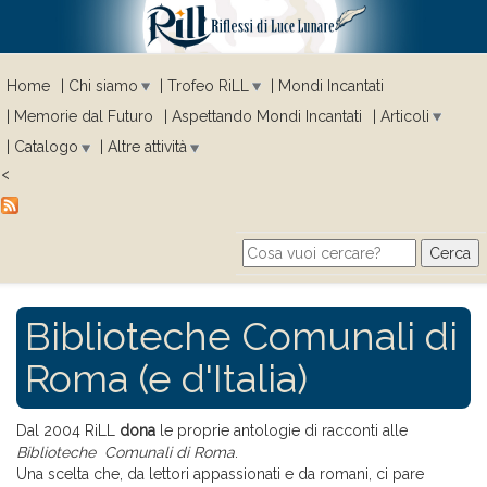
Home
Chi siamo
Trofeo RiLL
Mondi Incantati
Memorie dal Futuro
Aspettando Mondi Incantati
Articoli
Catalogo
Altre attività
<
Cerca
Search form
Biblioteche Comunali di
Roma (e d'Italia)
Dal 2004 RiLL
dona
le proprie antologie di racconti alle
Biblioteche Comunali di Roma
.
Una scelta che, da lettori appassionati e da romani, ci pare