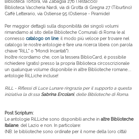
Biblioteca Tortora, via Zabaglia 27b (Testaccio)
Biblioteca Vaccheria Nardi, via di Grotta di Gregna 27 (Tiburtino)
Caffè Letterario, via Ostiense 95 (Ostiense - Piramide)
Per maggior dettagli sulla disponibilità dei singoli volumi
rimandiamo al sito delle Biblioteche Comunali di Roma (e al
connesso
catalogo on line
; il modo più veloce per trovare nel
catalogo le nostre antologie è fare una ricerca libera con parola
chiave "RiLL" o "Mondi Incantati").
Inoltre ricordiamo che, con la tessera BiblioCard, è possibile
richiedere (gratis) presso la propria Biblioteca circoscrizionale
un qualunque volume disponibile in altre Biblioteche romane....
antologie RiLLiche incluse!
R
iLL - Riflessi di Luce Lunare ringrazia per il supporto a questa
iniziativa la dr.ssa
Sabrina Ercolani
, delle Biblioteche di Roma
.
Post Scriptum:
Le antologie RiLLiche sono disponibili anche in
altre Biblioteche
italiane
, del Lazio e non. In particolare:
(NB: le biblioteche sono ordinate per il nome della loro città)