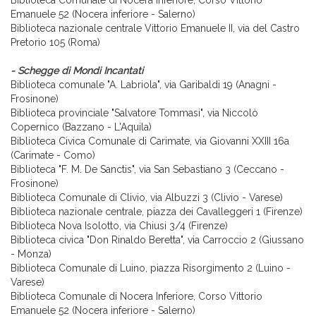
Biblioteca Comunale di Nocera Inferiore, Corso Vittorio
Emanuele 52 (Nocera inferiore - Salerno)
Biblioteca nazionale centrale Vittorio Emanuele II, via del Castro
Pretorio 105 (Roma)
- Schegge di Mondi Incantati
Biblioteca comunale "A. Labriola", via Garibaldi 19 (Anagni -
Frosinone)
Biblioteca provinciale "Salvatore Tommasi",
via Niccolò
Copernico (Bazzano -
L'Aquila)
Biblioteca Civica Comunale di Carimate, via Giovanni XXIII 16a
(Carimate - Como)
Biblioteca "F. M. De Sanctis", via San Sebastiano 3 (Ceccano -
Frosinone)
Biblioteca Comunale di Clivio, via Albuzzi 3 (Clivio - Varese)
Biblioteca nazionale centrale, piazza dei Cavalleggeri 1 (Firenze)
Biblioteca Nova Isolotto, via Chiusi 3/4 (Firenze)
Biblioteca civica "Don Rinaldo Beretta", via Carroccio 2 (Giussano
- Monza)
Biblioteca Comunale di Luino, piazza Risorgimento 2 (Luino -
Varese)
Biblioteca Comunale di Nocera Inferiore, Corso Vittorio
Emanuele 52 (Nocera inferiore - Salerno)