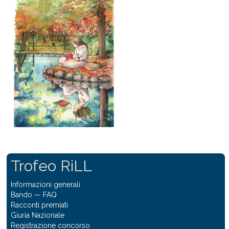
Trofeo RiLL
Informazioni generali
Bando
—
FAQ
Racconti premiati
Giuria Nazionale
Registrazione concorso