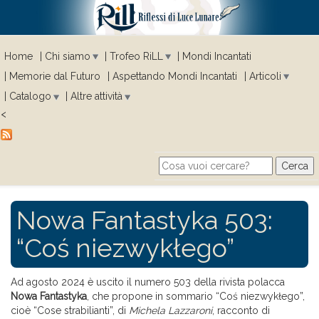
Home
Chi siamo
Trofeo RiLL
Mondi Incantati
Memorie dal Futuro
Aspettando Mondi Incantati
Articoli
Catalogo
Altre attività
<
Cerca
Search form
Nowa Fantastyka 503:
“Coś niezwykłego”
Ad agosto 2024 è uscito il numero 503 della rivista polacca
Nowa Fantastyka
, che propone in sommario “Coś niezwykłego”,
cioè “Cose strabilianti”, di
Michela Lazzaroni
, racconto di