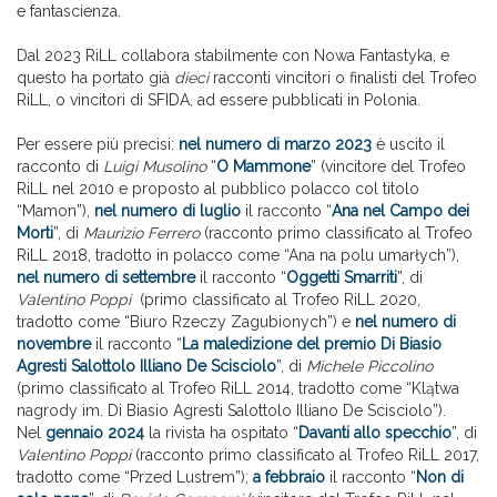
e fantascienza.
Dal 2023 RiLL collabora stabilmente con Nowa Fantastyka, e
questo ha portato già
dieci
racconti vincitori o finalisti del Trofeo
RiLL, o vincitori di SFIDA, ad essere pubblicati in Polonia.
Per essere più precisi:
nel numero di marzo 2023
è uscito il
racconto di
Luigi Musolino
“
O Mammone
” (vincitore del Trofeo
RiLL nel 2010 e proposto al pubblico polacco col titolo
“Mamon”),
nel numero di luglio
il racconto “
Ana nel Campo dei
Morti
”, di
Maurizio Ferrero
(racconto primo classificato al Trofeo
RiLL 2018, tradotto in polacco come “Ana na polu umarłych”),
nel numero di settembre
il racconto “
Oggetti Smarriti
”, di
Valentino Poppi
(primo classificato al Trofeo RiLL 2020,
tradotto come “Biuro Rzeczy Zagubionych”) e
nel numero di
novembre
il racconto “
La maledizione del premio Di Biasio
Agresti Salottolo Illiano De Scisciolo
”, di
Michele Piccolino
(primo classificato al Trofeo RiLL 2014, tradotto come “Klątwa
nagrody im. Di Biasio Agresti Salottolo Illiano De Scisciolo”).
Nel
gennaio 2024
la rivista ha ospitato “
Davanti allo specchio
”, di
Valentino Poppi
(racconto primo classificato al Trofeo RiLL 2017,
tradotto come “Przed Lustrem”);
a febbraio
il racconto “
Non di