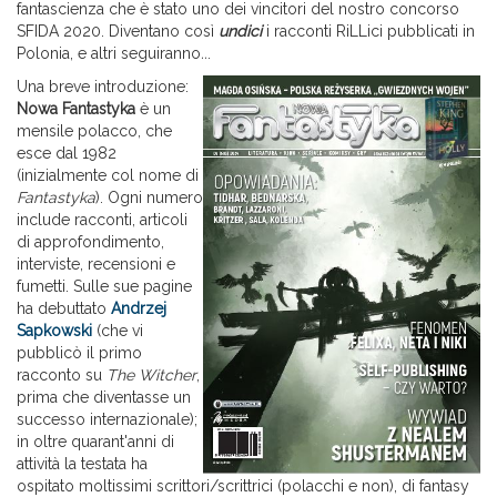
fantascienza che è stato uno dei vincitori del nostro concorso
SFIDA 2020. Diventano così
undici
i racconti RiLLici pubblicati in
Polonia, e altri seguiranno
..
.
Una breve introduzione:
Nowa Fantastyka
è un
mensile polacco, che
esce dal 1982
(inizialmente col nome di
Fantastyka
). Ogni numero
include racconti, articoli
di approfondimento,
interviste, recensioni e
fumetti. Sulle sue pagine
ha debuttato
Andrzej
Sapkowski
(che vi
pubblicò il primo
racconto su
The Witcher
,
prima che diventasse un
successo internazionale);
in oltre quarant'anni di
attività la testata ha
ospitato moltissimi scrittori/scrittrici (polacchi e non), di fantasy