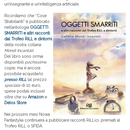
un’insegnante e un’intelligenza artificiale.
Ricordiamo che “Cose
Strabilianti” è pubblicato
nell’antologia
OGGETTI
SMARRITI e altri racconti
dal Trofeo RiLL e dintorni
,
della nostra collana
Mondi Incantati
.
Del libro sono ormai
disponibili
pochissime
copie, ma è ancora
possibile acquistarlo
presso RiLL
(al prezzo
speciale
di 10 euro,
spese postali incluse)
oltre che su
Amazon
e
Delos Store
Nei prossimi mesi Nowa
Fantastyka continuerà a pubblicare racconti RiLLici, premiati al
Trofeo RiLL o SFIDA.