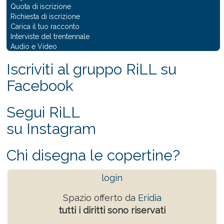
Quota di iscrizione
Richiesta di iscrizione
Carica il tuo racconto
Interviste del trentennale
Audio e Video
Iscriviti al gruppo RiLL su
Facebook
Segui RiLL
su Instagram
Chi disegna le copertine?
login
Spazio offerto da
Eridia
tutti i diritti sono riservati