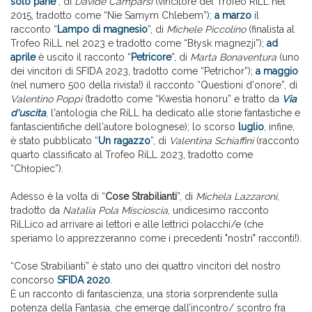
solo pane
”, di
Davide Camparsi
(vincitore del Trofeo RiLL nel
2015, tradotto come “Nie Samym Chlebem”);
a marzo
il
racconto “
Lampo di magnesio
”, di
Michele Piccolino
(finalista al
Trofeo RiLL nel 2023 e tradotto come “Błysk magnezji”);
ad
aprile
è uscito il racconto “
Petricore
”, di
Marta Bonaventura
(uno
dei vincitori di SFIDA 2023, tradotto come “Petrichor”);
a maggio
(nel numero 500 della rivista!) il racconto “Questioni d'onore”, di
Valentino Poppi
(tradotto come “Kwestia honoru” e tratto da
Via
d'uscita
, l'antologia che RiLL ha dedicato alle storie fantastiche e
fantascientifiche dell'autore bolognese); lo scorso
luglio
, infine,
è stato pubblicato “
Un ragazzo
”, di
Valentina Schiaffini
(racconto
quarto classificato al Trofeo RiLL 2023, tradotto come
“Chłopiec”).
Adesso è la volta di “
Cose Strabilianti
”, di
Michela Lazzaroni
,
tradotto da
Natalia Pola Miscioscia
, undicesimo racconto
RiLLico ad arrivare ai lettori e alle lettrici polacchi/e (che
speriamo lo apprezzeranno come i precedenti "nostri" racconti!).
“Cose Strabilianti” è stato uno dei quattro vincitori del nostro
concorso
SFIDA 2020
.
È un racconto di fantascienza, una storia sorprendente sulla
potenza della Fantasia, che emerge dall’incontro/ scontro fra