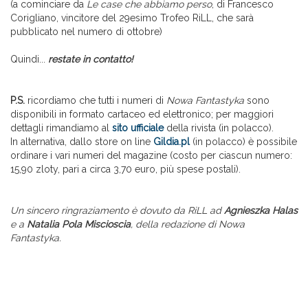
(a cominciare da
Le case che abbiamo perso
, di Francesco
Corigliano, vincitore del 29esimo Trofeo RiLL, che sarà
pubblicato nel numero di ottobre)
Quindi...
restate in contatto!
P.S.
ricordiamo che tutti i numeri di
Nowa Fantastyka
sono
disponibili in formato cartaceo ed elettronico; per maggiori
dettagli rimandiamo al
sito ufficiale
della rivista (in polacco).
In alternativa, dallo store on line
Gildia.pl
(in polacco) è possibile
ordinare i vari numeri del magazine (costo per ciascun numero:
15,90 zloty, pari a circa 3,70 euro, più spese postali).
Un sincero ringraziamento è dovuto da RiLL ad
Agnieszka Halas
e a
Natalia Pola Miscioscia
, della redazione di Nowa
Fantastyka.