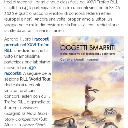
tredici racconti: i primi cinque classificati del XXVI Trofeo RiLL
(scelti fra i 430 partecipanti), i quattro racconti vincitori di SFIDA
2020 e quattro racconti vincitori di concorsi letterari esteri
(europei e non). Ancora una volta, proponiamo ai lettori un
viaggio nelle mille dimensioni della Fantasia, con tredici storie
scritte da autori italiani e stranieri.
Aprono il libro i
racconti
premiati nel XXVI Trofeo
RiLL
, un’edizione che ha
visto un’amplissima
partecipazione (abbiamo
ricevuto ben
430
racconti
!). A seguire c’è la
sezione
RiLL World Tour
,
dedicata ai racconti
vincitori di alcuni
concorsi esteri con cui il
Trofeo RiLL è gemellato:
il premio
Visiones
(Spagna), la
Nova Short-
Story Competition
(Sud
Africa), la
Horror Short-