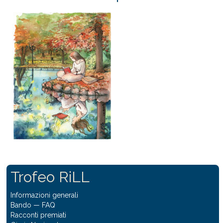
Trofeo RiLL
Informazioni generali
Bando
—
FAQ
Racconti premiati