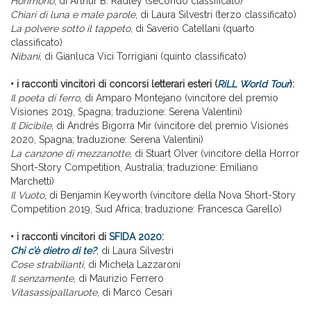
Horimono
, di Arthur B. Radley (secondo classificato)
Chiari di luna e male parole
, di Laura Silvestri (terzo classificato)
La polvere sotto il tappeto
, di Saverio Catellani (quarto
classificato)
Nibani
, di Gianluca Vici Torrigiani (quinto classificato)
• i racconti vincitori di concorsi letterari esteri (
RiLL World Tour
):
Il poeta di ferro
, di Amparo Montejano (vincitore del premio
Visiones 2019, Spagna; traduzione: Serena Valentini)
Il Dicibile
, di Andrés Bigorra Mir (vincitore del premio Visiones
2020, Spagna; traduzione: Serena Valentini)
La canzone di mezzanotte
, di Stuart Olver (vincitore della Horror
Short-Story Competition, Australia; traduzione: Emiliano
Marchetti)
Il Vuoto
, di Benjamin Keyworth (vincitore della Nova Short-Story
Competition 2019, Sud Africa; traduzione: Francesca Garello)
• i racconti vincitori di
SFIDA 2020
:
Chi c’è dietro di te?
, di Laura Silvestri
Cose strabilianti
, di Michela Lazzaroni
Il senzamente
, di Maurizio Ferrero
Vitasassipallaruote
, di Marco Cesari