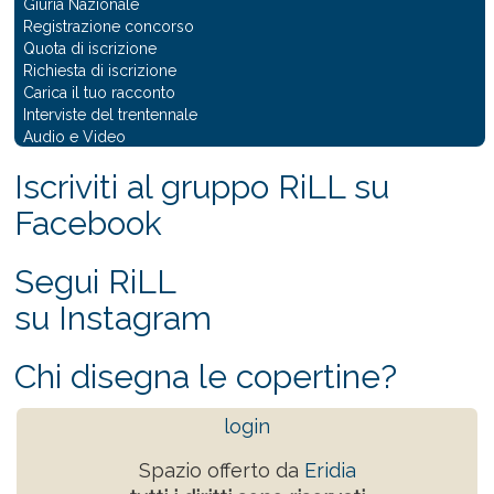
Giuria Nazionale
Registrazione concorso
Quota di iscrizione
Richiesta di iscrizione
Carica il tuo racconto
Interviste del trentennale
Audio e Video
Iscriviti al gruppo RiLL su
Facebook
Segui RiLL
su Instagram
Chi disegna le copertine?
login
Spazio offerto da
Eridia