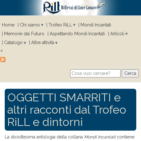
Home
Chi siamo
Trofeo RiLL
Mondi Incantati
Memorie dal Futuro
Aspettando Mondi Incantati
Articoli
Catalogo
Altre attività
<
Cerca
Search form
OGGETTI SMARRITI e
altri racconti dal Trofeo
RiLL e dintorni
La diciottesima antologia della collana
Mondi Incantati
contiene