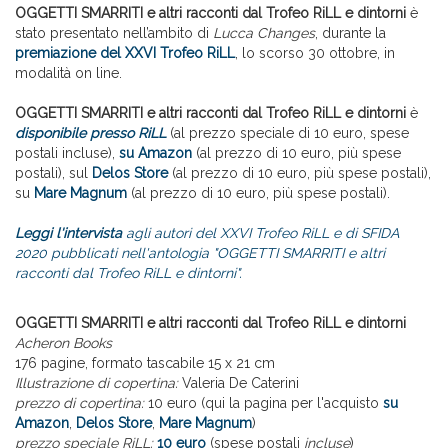
OGGETTI SMARRITI e altri racconti dal Trofeo RiLL e dintorni
è
stato presentato nell’ambito di
Lucca Changes
, durante la
premiazione del XXVI Trofeo RiLL
, lo scorso 30 ottobre, in
modalità on line.
OGGETTI SMARRITI e altri racconti dal Trofeo RiLL e dintorni
è
disponibile presso RiLL
(al prezzo speciale di 10 euro, spese
postali incluse),
su Amazon
(al prezzo di 10 euro, più spese
postali), sul
Delos Store
(al prezzo di 10 euro, più spese postali),
su
Mare Magnum
(al prezzo di 10 euro, più spese postali).
Leggi l'intervista
agli autori del XXVI Trofeo RiLL e di SFIDA
2020 pubblicati nell'antologia "OGGETTI SMARRITI e altri
racconti dal Trofeo RiLL e dintorni".
OGGETTI SMARRITI e altri racconti dal Trofeo RiLL e dintorni
Acheron Books
176 pagine, formato tascabile 15 x 21 cm
Illustrazione di copertina:
Valeria De Caterini
prezzo di copertina:
10 euro (qui la pagina per l'acquisto
su
Amazon
,
Delos Store
,
Mare Magnum
)
prezzo speciale RiLL:
10 euro
(spese postali
incluse
)