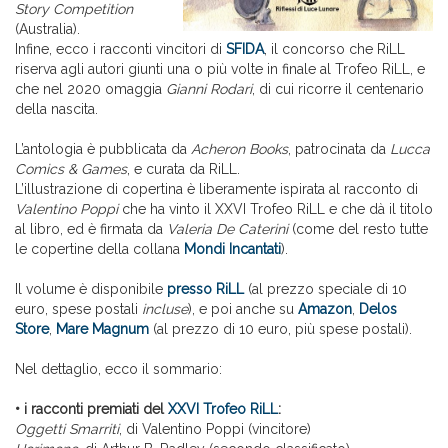
Story Competition
(Australia).
Infine, ecco i racconti vincitori di
SFIDA
, il concorso che RiLL
riserva agli autori giunti una o più volte in finale al Trofeo RiLL, e
che nel 2020 omaggia
Gianni Rodari
, di cui ricorre il centenario
della nascita.
L’antologia è pubblicata da
Acheron Books
, patrocinata da
Lucca
Comics & Games
, e curata da RiLL.
L’illustrazione di copertina è liberamente ispirata al racconto di
Valentino Poppi
che ha vinto il XXVI Trofeo RiLL e che dà il titolo
al libro, ed è firmata da
Valeria De Caterini
(come del resto tutte
le copertine della collana
Mondi Incantati
).
Il volume è disponibile
presso RiLL
(al prezzo speciale di 10
euro, spese postali
incluse
), e poi anche su
Amazon
,
Delos
Store
,
Mare Magnum
(al prezzo di 10 euro, più spese postali).
Nel dettaglio, ecco il sommario:
• i racconti premiati del
XXVI Trofeo RiLL
:
Oggetti Smarriti
, di Valentino Poppi (vincitore)