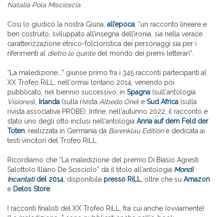
Natalia Pola Miscioscia
.
Così lo giudicò la nostra Giuria,
all’epoca
: “un racconto lineare e
ben costruito, sviluppato all’insegna dell’ironia, sia nella verace
caratterizzazione etnico-folcloristica dei personaggi sia per i
riferimenti al
dietro le quinte
del mondo dei premi letterari”.
“La maledizione...” giunse primo fra i 345 racconti partecipanti al
XX Trofeo RiLL, nell'ormai lontano 2014, venendo poi
pubblicato, nel biennio successivo, in
Spagna
(sull'antologia
Visiones
),
Irlanda
(sulla rivista
Albedo One
) e
Sud Africa
(sulla
rivista associativa PROBE). Infine, nell'autunno 2022, il racconto è
stato uno degli otto inclusi nell'antologia
Anna auf dem Feld der
Toten
, realizzata in Germania da
Barenklau Edition
e dedicata ai
testi vincitori del Trofeo RiLL.
Ricordiamo che “La maledizione del premio Di Biasio Agresti
Salottolo Illiano De Scisciolo” dà il titolo all'antologia
Mondi
Incantati
del 2014
, disponibile
presso RiLL
, oltre che su
Amazon
e
Delos Store
.
I racconti finalisti del XX Trofeo RiLL, fra cui anche (ovviamente)