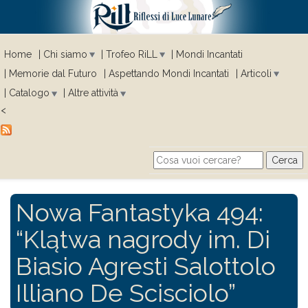
Home
Chi siamo
Trofeo RiLL
Mondi Incantati
Memorie dal Futuro
Aspettando Mondi Incantati
Articoli
Catalogo
Altre attività
<
Cerca
Search form
Nowa Fantastyka 494:
“Klątwa nagrody im. Di
Biasio Agresti Salottolo
Illiano De Scisciolo”