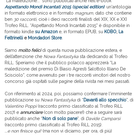
“La maledizione...” sono pubblicati anche nell'e-book
Aspettando Mondi Incantati 2015 (special edition)
: un'antologia
in formato elettronico e in formato
magnum
, dato che contiene
ben
30 racconti
, cioè i dieci racconti finalisti del XIX, XX e XXI
Trofeo RiLL. “Aspettando Mondi Incantati 2015” è disponibile in
formato kindle
su Amazon
e, in formato EPUB, su
KOBO
,
La
Feltrinelli
e
Mondadori Store
.
Siamo
molto felici
di questa nuova pubblicazione estera, e
dell’attenzione che
Nowa Fantastyka
sta dedicando al Trofeo
RiLL. Speriamo che il pubblico polacco apprezzerà “La
maledizione del premio Di Biasio Agresti Salottolo Illiano De
Scisciolo”, come avvenuto per i tre racconti vincitori del nostro
concorso già ospitati sulle pagine della rivista nei mesi passati.
Con riferimento al 2024, poi, possiamo confermare l'imminente
pubblicazione su
Nowa Fantastyka
di “
Davanti allo specchio
”, di
Valentino Poppi
(racconto primo classificato al Trofeo RiLL
2017) e
annunciare
(con molto piacere!) che a seguire sarà
pubblicato anche “
Non di solo pane
”, di
Davide Camparsi
(racconto primo classificato al Trofeo RiLL 2015).
...e non finisce qui!
(ma non vi diciamo, per ora, di più)