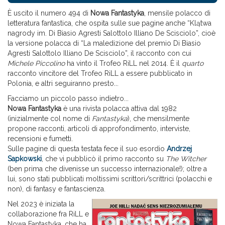
È uscito il numero 494 di
Nowa Fantastyka
, mensile polacco di
letteratura fantastica, che ospita sulle sue pagine anche “Klątwa
nagrody im. Di Biasio Agresti Salottolo Illiano De Scisciolo”, cioè
la versione polacca di “La maledizione del premio Di Biasio
Agresti Salottolo Illiano De Scisciolo”, il racconto con cui
Michele Piccolino
ha vinto il Trofeo RiLL nel 2014. È il
quarto
racconto vincitore del Trofeo RiLL a essere pubblicato in
Polonia, e altri seguiranno presto
..
.
Facciamo un piccolo passo indietro...
Nowa Fantastyka
è una rivista polacca attiva dal 1982
(inizialmente col nome di
Fantastyka
), che mensilmente
propone racconti, articoli di approfondimento, interviste,
recensioni e fumetti.
Sulle pagine di questa testata fece il suo esordio
Andrzej
Sapkowski
, che vi pubblicò il primo racconto su
The Witcher
(ben prima che divenisse un successo internazionale!); oltre a
lui, sono stati pubblicati moltissimi scrittori/scrittrici (polacchi e
non), di fantasy e fantascienza.
Nel 2023 è iniziata la
collaborazione fra RiLL e
Nowa Fantastyka, che ha