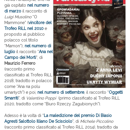
già ospitato
nel numero
di marzo
il racconto di
Luigi Musolino
“O
Mammone” (
vincitore del
Trofeo RiLL nel 2010
e
proposto al pubblico
polacco col titolo
“Mamon”),
nel numero di
luglio
il racconto “
Ana nel
Campo dei Morti
”, di
Maurizio Ferrero
(racconto primo
classificato al Trofeo RiLL
2018, tradotto in polacco
come “Ana na polu
umarłych”) e poi,
nel numero di settembre
, il racconto “
Oggetti
Smarriti
”, di
Valentino Poppi
(primo classificato al Trofeo RiLL
2020, tradotto come “Biuro Rzeczy Zagubionych”).
Adesso è la volta di “
La maledizione del premio Di Biasio
Agresti Salottolo Illiano De Scisciolo
”, di
Michele Piccolino
(racconto primo classificato al Trofeo RiLL 2014), tradotto da