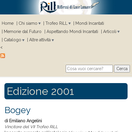
Home
Chi siamo
Trofeo RiLL
Mondi Incantati
Memorie dal Futuro
Aspettando Mondi Incantati
Articoli
Catalogo
Altre attività
<
Cerca
Search form
Edizione 2001
Bogey
di Emiliano Angelini
Vincitore del VII Trofeo RiLL