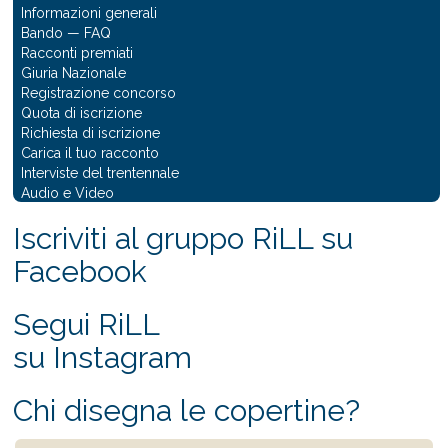
Informazioni generali
Bando
—
FAQ
Racconti premiati
Giuria Nazionale
Registrazione concorso
Quota di iscrizione
Richiesta di iscrizione
Carica il tuo racconto
Interviste del trentennale
Audio e Video
Iscriviti al gruppo RiLL su
Facebook
Segui RiLL
su Instagram
Chi disegna le copertine?