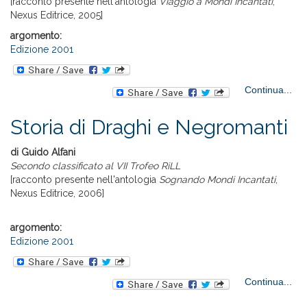
[racconto presente nell'antologia
Viaggio a Mondi Incantati
,
Nexus Editrice, 2005]
argomento:
Edizione 2001
ab
Continua...
Bo
Storia di Draghi e Negromanti
di Guido Alfani
Secondo classificato al VII Trofeo RiLL
[racconto presente nell'antologia
Sognando Mondi Incantati
,
Nexus Editrice, 2006]
argomento:
Edizione 2001
Continua...