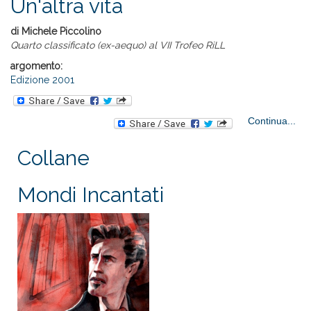
Un'altra vita
T
di Michele Piccolino
Quarto classificato (ex-aequo) al VII Trofeo RiLL
argomento:
Edizione 2001
a
Continua...
Un'
Collane
Mondi Incantati