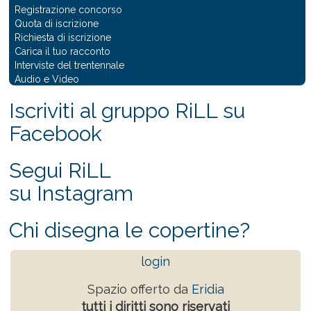
Registrazione concorso
Quota di iscrizione
Richiesta di iscrizione
Carica il tuo racconto
Interviste del trentennale
Audio e Video
Iscriviti al gruppo RiLL su
Facebook
Segui RiLL
su Instagram
Chi disegna le copertine?
login
Spazio offerto da
Eridia
tutti i diritti sono riservati