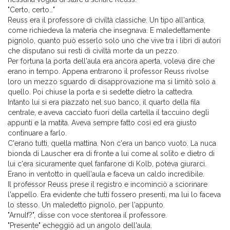
"Certo, certo…"
Reuss era il professore di civiltà classiche. Un tipo all'antica,
come richiedeva la materia che insegnava. E maledettamente
pignolo, quanto può esserlo solo uno che vive tra i libri di autori
che disputano sui resti di civiltà morte da un pezzo.
Per fortuna la porta dell'aula era ancora aperta, voleva dire che
erano in tempo. Appena entrarono il professor Reuss rivolse
loro un mezzo sguardo di disapprovazione ma si limitò solo a
quello. Poi chiuse la porta e si sedette dietro la cattedra.
Intanto lui si era piazzato nel suo banco, il quarto della fila
centrale, e aveva cacciato fuori della cartella il taccuino degli
appunti e la matita. Aveva sempre fatto così ed era giusto
continuare a farlo.
C'erano tutti, quella mattina. Non c'era un banco vuoto. La nuca
bionda di Lauscher era di fronte a lui come al solito e dietro di
lui c'era sicuramente quel fanfarone di Kolb, poteva giurarci.
Erano in ventotto in quell'aula e faceva un caldo incredibile.
Il professor Reuss prese il registro e incominciò a sciorinare
l'appello. Era evidente che tutti fossero presenti, ma lui lo faceva
lo stesso. Un maledetto pignolo, per l'appunto.
"Arnulf?", disse con voce stentorea il professore.
"Presente" echeggiò ad un angolo dell'aula.