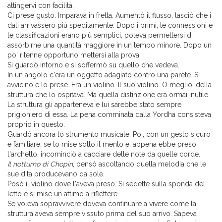
attingervi con facilità.
Ci prese gusto. Imparava in fretta. Aumentò il flusso, lasciò che i
dati arrivassero più speditamente. Dopo i primi, le connessioni e
le classificazioni erano più semplici, poteva permettersi di
assorbirne una quantità maggiore in un tempo minore. Dopo un
po' ritenne opportuno mettersi alla prova.
Si guardò intorno e si soffermò su quello che vedeva.
In un angolo c'era un oggetto adagiato contro una parete. Si
avvicinò e lo prese. Era un violino. Il suo violino. O meglio, della
struttura che lo ospitava. Ma quella distinzione era ormai inutile.
La struttura gli apparteneva e lui sarebbe stato sempre
prigioniero di essa. La pena comminata dalla Yordha consisteva
proprio in questo.
Guardò ancora lo strumento musicale. Poi, con un gesto sicuro
e familiare, se lo mise sotto il mento e, appena ebbe preso
l'archetto, incominciò a cacciare delle note da quelle corde.
Il notturno di Chopin
, pensò ascoltando quella melodia che le
sue dita producevano da sole.
Posò il violino dove l'aveva preso. Si sedette sulla sponda del
letto e si mise un attimo a riflettere.
Se voleva sopravvivere doveva continuare a vivere come la
struttura aveva sempre vissuto prima del suo arrivo. Sapeva