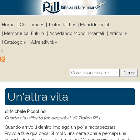
Home
Chi siamo
Trofeo RiLL
Mondi Incantati
Memorie dal Futuro
Aspettando Mondi Incantati
Articoli
Catalogo
Altre attività
<
Cerca
Search form
Un'altra vita
di Michele Piccolino
Quarto classificato (ex-aequo) al VII Trofeo RiLL
Quando arrivò lì dentro impiegò un po' a raccapezzarsi.
Provò a fare qualcosa. Stimolò una certa zona e percepì una
risposta. Era una specie di immagine. Ma non veniva dai banchi