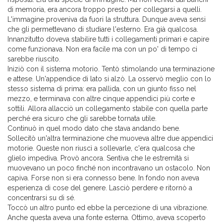
di memoria, era ancora troppo presto per collegarsi a quelli.
L'immagine proveniva da fuori la struttura. Dunque aveva sensi
che gli permettevano di studiare l'esterno. Era già qualcosa.
Innanzitutto doveva stabilire tutti i collegamenti primari e capire
come funzionava. Non era facile ma con un po' di tempo ci
sarebbe riuscito.
Iniziò con il sistema motorio. Tentò stimolando una terminazione
e attese. Un'appendice di lato si alzò. La osservò meglio con lo
stesso sistema di prima: era pallida, con un giunto fisso nel
mezzo, e terminava con altre cinque appendici più corte e
sottili. Allora allacciò un collegamento stabile con quella parte
perché era sicuro che gli sarebbe tornata utile.
Continuò in quel modo dato che stava andando bene.
Sollecitò un'altra terminazione che muoveva altre due appendici
motorie. Queste non riuscì a sollevarle, c'era qualcosa che
glielo impediva. Provò ancora. Sentiva che le estremità si
muovevano un poco finché non incontravano un ostacolo. Non
capiva. Forse non si era connesso bene. In fondo non aveva
esperienza di cose del genere. Lasciò perdere e ritornò a
concentrarsi su di sé.
Toccò un altro punto ed ebbe la percezione di una vibrazione.
Anche questa aveva una fonte esterna. Ottimo, aveva scoperto