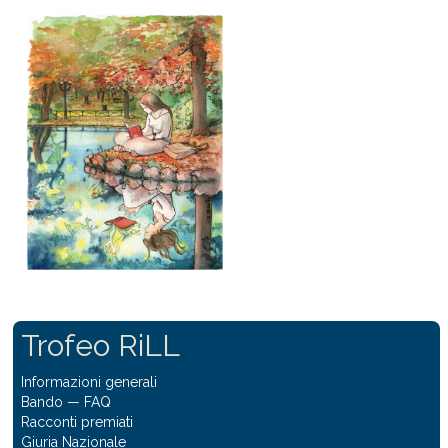
Trofeo RiLL
Informazioni generali
Bando
—
FAQ
Racconti premiati
Giuria Nazionale