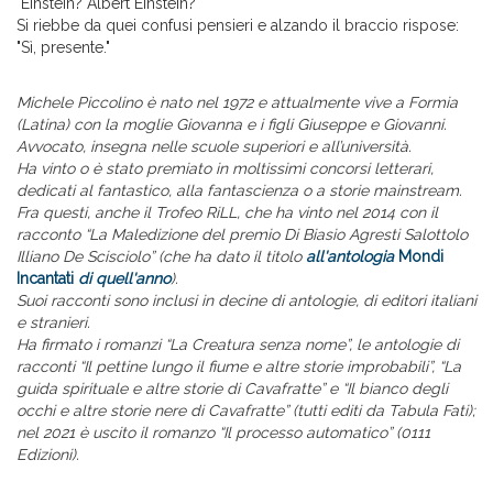
"Einstein? Albert Einstein?"
Si riebbe da quei confusi pensieri e alzando il braccio rispose:
"Sì, presente."
Michele Piccolino è nato nel 1972 e attualmente vive a Formia
(Latina) con la moglie Giovanna e i figli Giuseppe e Giovanni.
Avvocato, insegna nelle scuole superiori e all’università.
Ha vinto o è stato premiato in moltissimi concorsi letterari,
dedicati al fantastico, alla fantascienza o a storie mainstream.
Fra questi, anche il Trofeo RiLL, che ha vinto nel 2014
con il
racconto
“
La Maledizione del premio Di Biasio Agresti Salottolo
Illiano De Scisciolo” (che ha dato il titolo
all'antolog
ia
Mondi
Incantati
di quell'anno
)
.
Suoi racconti sono inclusi in decine di antologie, di editori italiani
e stranieri.
Ha firmato i romanzi “La Creatura senza nome”, le antologie di
racconti “Il pettine lungo il fiume e altre storie improbabili”, “La
guida spirituale e altre storie di Cavafratte” e “Il bianco degli
occhi e altre storie nere di Cavafratte” (tutti editi da Tabula Fati);
nel 2021 è uscito il romanzo “Il processo automatico” (0111
Edizioni).