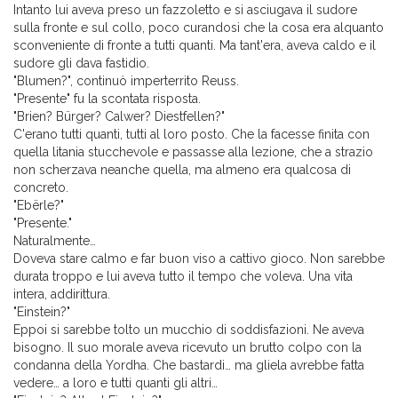
Intanto lui aveva preso un fazzoletto e si asciugava il sudore
sulla fronte e sul collo, poco curandosi che la cosa era alquanto
sconveniente di fronte a tutti quanti. Ma tant'era, aveva caldo e il
sudore gli dava fastidio.
"Blumen?", continuò imperterrito Reuss.
"Presente" fu la scontata risposta.
"Brien? Bürger? Calwer? Diestfellen?"
C'erano tutti quanti, tutti al loro posto. Che la facesse finita con
quella litania stucchevole e passasse alla lezione, che a strazio
non scherzava neanche quella, ma almeno era qualcosa di
concreto.
"Ebërle?"
"Presente."
Naturalmente…
Doveva stare calmo e far buon viso a cattivo gioco. Non sarebbe
durata troppo e lui aveva tutto il tempo che voleva. Una vita
intera, addirittura.
"Einstein?"
Eppoi si sarebbe tolto un mucchio di soddisfazioni. Ne aveva
bisogno. Il suo morale aveva ricevuto un brutto colpo con la
condanna della Yordha. Che bastardi… ma gliela avrebbe fatta
vedere… a loro e tutti quanti gli altri…