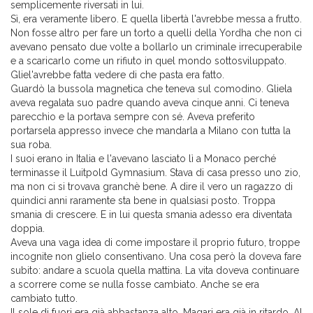
semplicemente riversati in lui.
Sì, era veramente libero. E quella libertà l'avrebbe messa a frutto.
Non fosse altro per fare un torto a quelli della Yordha che non ci
avevano pensato due volte a bollarlo un criminale irrecuperabile
e a scaricarlo come un rifiuto in quel mondo sottosviluppato.
Gliel'avrebbe fatta vedere di che pasta era fatto.
Guardò la bussola magnetica che teneva sul comodino. Gliela
aveva regalata suo padre quando aveva cinque anni. Ci teneva
parecchio e la portava sempre con sé. Aveva preferito
portarsela appresso invece che mandarla a Milano con tutta la
sua roba.
I suoi erano in Italia e l'avevano lasciato lì a Monaco perché
terminasse il Luitpold Gymnasium. Stava di casa presso uno zio,
ma non ci si trovava granchè bene. A dire il vero un ragazzo di
quindici anni raramente sta bene in qualsiasi posto. Troppa
smania di crescere. E in lui questa smania adesso era diventata
doppia.
Aveva una vaga idea di come impostare il proprio futuro, troppe
incognite non glielo consentivano. Una cosa però la doveva fare
subito: andare a scuola quella mattina. La vita doveva continuare
a scorrere come se nulla fosse cambiato. Anche se era
cambiato tutto.
Il sole di fuori era già abbastanza alto. Magari era già in ritardo. Al