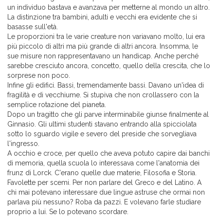
un individuo bastava e avanzava per metterne al mondo un altro.
La distinzione tra bambini, adulti e vecchi era evidente che si
basasse sull'età.
Le proporzioni tra le varie creature non variavano molto, lui era
più piccolo di altri ma più grande di altri ancora. Insomma, le
sue misure non rappresentavano un handicap. Anche perché
sarebbe cresciuto ancora, concetto, quello della crescita, che lo
sorprese non poco.
Infine gli edifici. Bassi, tremendamente bassi. Davano un'idea di
fragilità e di vecchiume. Si stupiva che non crollassero con la
semplice rotazione del pianeta.
Dopo un tragitto che gli parve interminabile giunse finalmente al
Ginnasio. Gli ultimi studenti stavano entrando alla spicciolata
sotto lo sguardo vigile e severo del preside che sorvegliava
l'ingresso.
A occhio e croce, per quello che aveva potuto capire dai banchi
di memoria, quella scuola lo interessava come l'anatomia dei
frunz di Lorck. C'erano quelle due materie, Filosofia e Storia.
Favolette per scemi. Per non parlare del Greco e del Latino. A
chi mai potevano interessare due lingue astruse che ormai non
parlava più nessuno? Roba da pazzi. E volevano farle studiare
proprio a lui. Se lo potevano scordare.