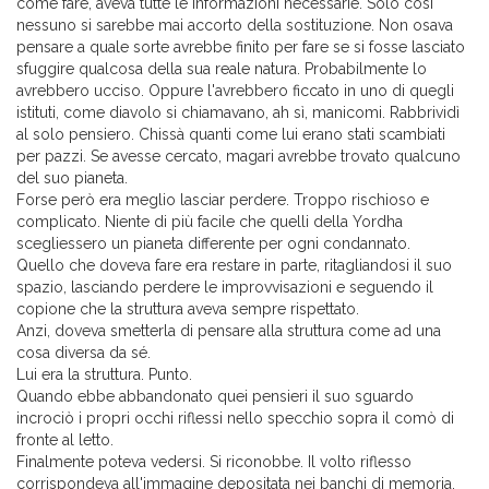
come fare, aveva tutte le informazioni necessarie. Solo così
nessuno si sarebbe mai accorto della sostituzione. Non osava
pensare a quale sorte avrebbe finito per fare se si fosse lasciato
sfuggire qualcosa della sua reale natura. Probabilmente lo
avrebbero ucciso. Oppure l'avrebbero ficcato in uno di quegli
istituti, come diavolo si chiamavano, ah sì, manicomi. Rabbrividì
al solo pensiero. Chissà quanti come lui erano stati scambiati
per pazzi. Se avesse cercato, magari avrebbe trovato qualcuno
del suo pianeta.
Forse però era meglio lasciar perdere. Troppo rischioso e
complicato. Niente di più facile che quelli della Yordha
scegliessero un pianeta differente per ogni condannato.
Quello che doveva fare era restare in parte, ritagliandosi il suo
spazio, lasciando perdere le improvvisazioni e seguendo il
copione che la struttura aveva sempre rispettato.
Anzi, doveva smetterla di pensare alla struttura come ad una
cosa diversa da sé.
Lui era la struttura. Punto.
Quando ebbe abbandonato quei pensieri il suo sguardo
incrociò i propri occhi riflessi nello specchio sopra il comò di
fronte al letto.
Finalmente poteva vedersi. Si riconobbe. Il volto riflesso
corrispondeva all'immagine depositata nei banchi di memoria.