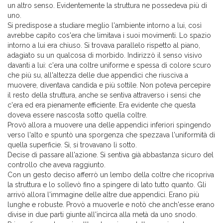
un altro senso. Evidentemente la struttura ne possedeva più di
uno.
Si predispose a studiare meglio l'ambiente intorno a lui, così
avrebbe capito cos'era che limitava i suoi movimenti. Lo spazio
intorno a lui era chiuso. Si trovava parallelo rispetto al piano,
adagiato su un qualcosa di morbido. Indirizzò il senso visivo
davanti a lui: c'era una coltre uniforme e spessa di colore scuro
che più su, all'altezza delle due appendici che riusciva a
muovere, diventava candida e più sottile. Non poteva percepire
il resto della struttura, anche se sentiva attraverso i sensi che
c'era ed era pienamente efficiente. Era evidente che questa
doveva essere nascosta sotto quella coltre.
Provò allora a muovere una delle appendici inferiori spingendo
verso l'alto e spuntò una sporgenza che spezzava l'uniformità di
quella superficie. Sì, si trovavano lì sotto.
Decise di passare all'azione. Si sentiva già abbastanza sicuro del
controllo che aveva raggiunto.
Con un gesto deciso afferrò un lembo della coltre che ricopriva
la struttura e lo sollevò fino a spingere di lato tutto quanto. Gli
arrivò allora l'immagine delle altre due appendici. Erano più
lunghe e robuste. Provò a muoverle e notò che anch'esse erano
divise in due parti giunte all'incirca alla metà da uno snodo.