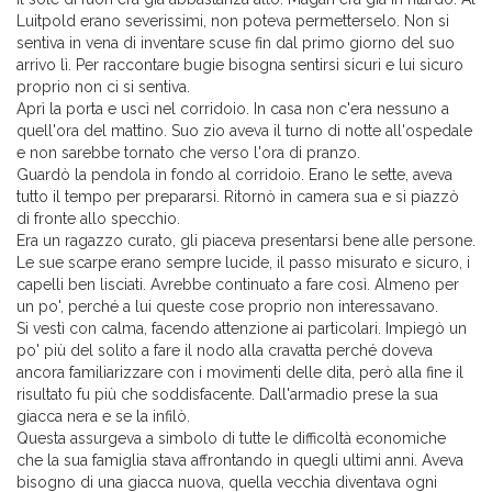
Luitpold erano severissimi, non poteva permetterselo. Non si
sentiva in vena di inventare scuse fin dal primo giorno del suo
arrivo lì. Per raccontare bugie bisogna sentirsi sicuri e lui sicuro
proprio non ci si sentiva.
Aprì la porta e uscì nel corridoio. In casa non c'era nessuno a
quell'ora del mattino. Suo zio aveva il turno di notte all'ospedale
e non sarebbe tornato che verso l'ora di pranzo.
Guardò la pendola in fondo al corridoio. Erano le sette, aveva
tutto il tempo per prepararsi. Ritornò in camera sua e si piazzò
di fronte allo specchio.
Era un ragazzo curato, gli piaceva presentarsi bene alle persone.
Le sue scarpe erano sempre lucide, il passo misurato e sicuro, i
capelli ben lisciati. Avrebbe continuato a fare così. Almeno per
un po', perché a lui queste cose proprio non interessavano.
Si vestì con calma, facendo attenzione ai particolari. Impiegò un
po' più del solito a fare il nodo alla cravatta perché doveva
ancora familiarizzare con i movimenti delle dita, però alla fine il
risultato fu più che soddisfacente. Dall'armadio prese la sua
giacca nera e se la infilò.
Questa assurgeva a simbolo di tutte le difficoltà economiche
che la sua famiglia stava affrontando in quegli ultimi anni. Aveva
bisogno di una giacca nuova, quella vecchia diventava ogni