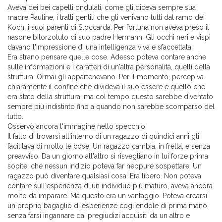
Aveva dei bei capelli ondulati, come gli diceva sempre sua
madre Pauline, i tratti gentili che gli venivano tutti dal ramo dei
Koch, i suoi parenti di Stoccarda. Per fortuna non aveva preso il
nasone bitorzoluto di suo padre Hermann. Gli occhi neri e vispi
davano l'impressione di una intelligenza viva e sfaccettata.
Era strano pensare quelle cose. Adesso poteva contare anche
sulle informazioni e i caratteri di un'altra personalità, quelli della
struttura. Ormai gli appartenevano. Per il momento, percepiva
chiaramente il confine che divideva il suo essere e quello che
era stato della struttura, ma col tempo questo sarebbe diventato
sempre più indistinto fino a quando non sarebbe scomparso del
tutto.
Osservò ancora l'immagine nello specchio.
Il fatto di trovarsi all'interno di un ragazzo di quindici anni gli
facilitava di molto le cose. Un ragazzo cambia, in fretta, e senza
preavviso. Da un giorno all'altro si risvegliano in lui forze prima
sopite, che nessun indizio poteva far neppure sospettare. Un
ragazzo può diventare qualsiasi cosa. Era libero. Non poteva
contare sull'esperienza di un individuo più maturo, aveva ancora
molto da imparare. Ma questo era un vantaggio. Poteva crearsi
un proprio bagaglio di esperienze cogliendole di prima mano,
senza farsi ingannare dai pregiudizi acquisiti da un altro e