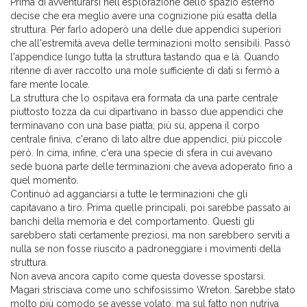
Prima di avventurarsi nell'esplorazione dello spazio esterno
decise che era meglio avere una cognizione più esatta della
struttura. Per farlo adoperò una delle due appendici superiori
che all'estremità aveva delle terminazioni molto sensibili. Passò
l'appendice lungo tutta la struttura tastando qua e là. Quando
ritenne di aver raccolto una mole sufficiente di dati si fermò a
fare mente locale.
La struttura che lo ospitava era formata da una parte centrale
piuttosto tozza da cui dipartivano in basso due appendici che
terminavano con una base piatta; più su, appena il corpo
centrale finiva, c'erano di lato altre due appendici, più piccole
però. In cima, infine, c'era una specie di sfera in cui avevano
sede buona parte delle terminazioni che aveva adoperato fino a
quel momento.
Continuò ad agganciarsi a tutte le terminazioni che gli
capitavano a tiro. Prima quelle principali, poi sarebbe passato ai
banchi della memoria e del comportamento. Questi gli
sarebbero stati certamente preziosi, ma non sarebbero serviti a
nulla se non fosse riuscito a padroneggiare i movimenti della
struttura.
Non aveva ancora capito come questa dovesse spostarsi.
Magari strisciava come uno schifosissimo Wreton. Sarebbe stato
molto più comodo se avesse volato, ma sul fatto non nutriva