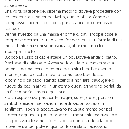
su se stesso.
Una volta padrone del sistema motorio doveva procedere con il
collegamento al secondo livello, quello più profondo e
complesso. Incominciò a collegarsi stabilendo connessioni a
casaccio.
Venne investito da una massa enorme di dati. Troppe cose e
troppo velocemente, tutto si confondeva nella uniformità di una
mole di informazioni sconosciuta e, al primo impatto,
incomprensibile.
Bloccò il flusso di dati e attese un po'. Doveva andarci cauto.
Rischiava di collassare. Aveva sottovalutato la capienza e la
potenza dei banchi di memoria della struttura. Per quanto
inferiori, quelle creature erano comunque ben dotate.
Ricominciò da capo, stando attento a non farsi travolgere di
nuovo dai dati in arrivo. In un attimo questi arrivarono portati da
un flusso perfettamente gestibile.
Era un'esperienza ipnotica. Immagini, suoni, odori, pensieri,
simboli, desideri, sensazioni, ricordi, sapori, astrazioni,
sentimenti, sogni si accavallavano nella sua mente per poi
ritornare ognuno al posto proprio. L'importante era riuscire a
categorizzare le varie informazioni e comprendere la loro
provenienza per potere, quando fosse stato necessario,