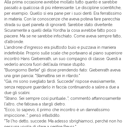
Alla prima occasione avrebbe mollato tutto quanto e sarebbe
passato a qualcosa di più interessante. Le discipline scientifiche,
per esempio. Quello sì era pane per i suoi denti. Era ferratissimo
in materia. Con le conoscenze che aveva poteva fare parecchia
strada su quel pianeta di ignoranti. Sarebbe stato divertente.
Sicuramente a quelli della Yordha la cosa avrebbe fatto poco
piacere. Ma se ne sarebbe infischiato. Come aveva sempre fatto,
d'altronde.
L'androne d'ingresso era piuttosto buio e puzzava in maniera
indefinibile. Proprio sulle scale che portavano al piano superiore
incontrò Hans Giebenrath, un suo compagno di classe. Questi a
vederlo ancora fuori dell'aula rimase stupito.
"Buongiorno Bertie" gli disse prendendo fiato: Giebenrath aveva
una gran pancia: "Stamattina sei in ritardo."
"Già, mi sono svegliato tardi. Succede" rispose evasivamente,
senza neppure guardarlo in faccia continuando a salire a due a
due gli scalini.
"Strano. Sei sempre così puntuale…", commentò affannosamente
l'altro, che faticava a stargli dietro.
"Ecco, lo sapevo, il primo che incontro è un dannatissimo
impiccione…", pensò infastidito.
"Te l'ho detto, succede. Ma adesso sbrighiamoci, perché non ho
nessuna voglia di stare a sentire Reuss."