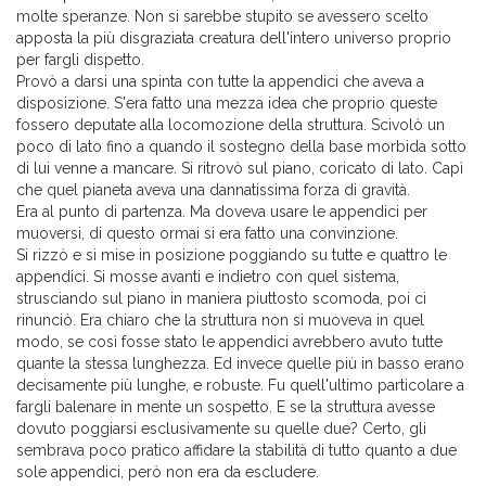
molte speranze. Non si sarebbe stupito se avessero scelto
apposta la più disgraziata creatura dell'intero universo proprio
per fargli dispetto.
Provò a darsi una spinta con tutte la appendici che aveva a
disposizione. S'era fatto una mezza idea che proprio queste
fossero deputate alla locomozione della struttura. Scivolò un
poco di lato fino a quando il sostegno della base morbida sotto
di lui venne a mancare. Si ritrovò sul piano, coricato di lato. Capì
che quel pianeta aveva una dannatissima forza di gravità.
Era al punto di partenza. Ma doveva usare le appendici per
muoversi, di questo ormai si era fatto una convinzione.
Si rizzò e si mise in posizione poggiando su tutte e quattro le
appendici. Si mosse avanti e indietro con quel sistema,
strusciando sul piano in maniera piuttosto scomoda, poi ci
rinunciò. Era chiaro che la struttura non si muoveva in quel
modo, se così fosse stato le appendici avrebbero avuto tutte
quante la stessa lunghezza. Ed invece quelle più in basso erano
decisamente più lunghe, e robuste. Fu quell'ultimo particolare a
fargli balenare in mente un sospetto. E se la struttura avesse
dovuto poggiarsi esclusivamente su quelle due? Certo, gli
sembrava poco pratico affidare la stabilità di tutto quanto a due
sole appendici, però non era da escludere.