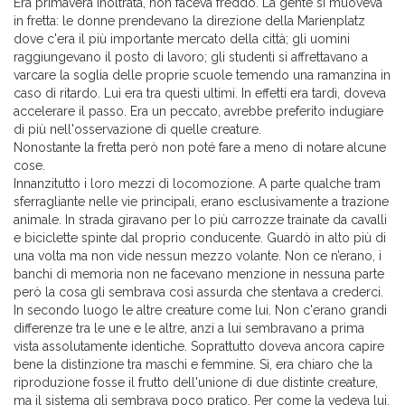
Era primavera inoltrata, non faceva freddo. La gente si muoveva
in fretta: le donne prendevano la direzione della Marienplatz
dove c'era il più importante mercato della città; gli uomini
raggiungevano il posto di lavoro; gli studenti si affrettavano a
varcare la soglia delle proprie scuole temendo una ramanzina in
caso di ritardo. Lui era tra questi ultimi. In effetti era tardi, doveva
accelerare il passo. Era un peccato, avrebbe preferito indugiare
di più nell'osservazione di quelle creature.
Nonostante la fretta però non poté fare a meno di notare alcune
cose.
Innanzitutto i loro mezzi di locomozione. A parte qualche tram
sferragliante nelle vie principali, erano esclusivamente a trazione
animale. In strada giravano per lo più carrozze trainate da cavalli
e biciclette spinte dal proprio conducente. Guardò in alto più di
una volta ma non vide nessun mezzo volante. Non ce n’erano, i
banchi di memoria non ne facevano menzione in nessuna parte
però la cosa gli sembrava così assurda che stentava a crederci.
In secondo luogo le altre creature come lui. Non c'erano grandi
differenze tra le une e le altre, anzi a lui sembravano a prima
vista assolutamente identiche. Soprattutto doveva ancora capire
bene la distinzione tra maschi e femmine. Sì, era chiaro che la
riproduzione fosse il frutto dell'unione di due distinte creature,
ma il sistema gli sembrava poco pratico. Per come la vedeva lui,