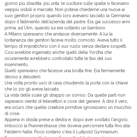
giorno più sbiadita, più unta, le cuciture sulle spalle si facevano
vieppiù visibili e marcate. Non poteva chiederne una nuova ai
suoi genitori proprio quando loro avevano lasciato la Germania
dopo il fallimento dell'azienda del padre. Era già successo anni
prima, ad Ulm, quando lui era soltanto un bambino.
A Milano speravano che andasse diversamente. A lui la
lontananza dei genitori faceva molto comodo. Aveva tutto il
tempo di impratichirsi con il suo ruolo senza destare sospetti.
Così avrebbe ingannato anche quelli della Yordha che
sicuramente avrebbero controllato tutte le fasi del suo
inserimento.
Quelli speravano che facesse una brutta fine. Era fermamente
deciso a deluderli.
Una volta pronto uscì di casa chiudendo la porta con la chiave
che lo zio gli aveva lasciato.
La vista delle scale gli strappò un sorriso. Da quelle parti non
sapevano niente di televettori e cose del genere. A dire il vero,
era sicuro che quelle creature primitive ignorassero un mucchio
di cose.
Appena in strada prese a destra e, dopo aver svoltato l'angolo,
imboccò la Prannerstrasse che doveva percorrere tutta fino alla
Felderrn halle. Poco lontano c'era il Luitpold Gymnasium.