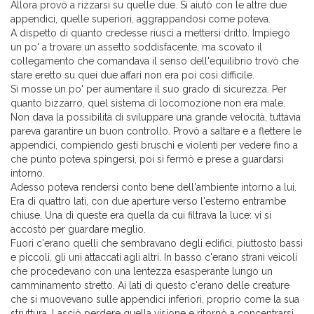
Allora provò a rizzarsi su quelle due. Si aiutò con le altre due
appendici, quelle superiori, aggrappandosi come poteva.
A dispetto di quanto credesse riuscì a mettersi dritto. Impiegò
un po' a trovare un assetto soddisfacente, ma scovato il
collegamento che comandava il senso dell'equilibrio trovò che
stare eretto su quei due affari non era poi così difficile.
Si mosse un po' per aumentare il suo grado di sicurezza. Per
quanto bizzarro, quel sistema di locomozione non era male.
Non dava la possibilità di sviluppare una grande velocità, tuttavia
pareva garantire un buon controllo. Provò a saltare e a flettere le
appendici, compiendo gesti bruschi e violenti per vedere fino a
che punto poteva spingersi, poi si fermò e prese a guardarsi
intorno.
Adesso poteva rendersi conto bene dell'ambiente intorno a lui.
Era di quattro lati, con due aperture verso l'esterno entrambe
chiuse. Una di queste era quella da cui filtrava la luce: vi si
accostò per guardare meglio.
Fuori c'erano quelli che sembravano degli edifici, piuttosto bassi
e piccoli, gli uni attaccati agli altri. In basso c'erano strani veicoli
che procedevano con una lentezza esasperante lungo un
camminamento stretto. Ai lati di questo c'erano delle creature
che si muovevano sulle appendici inferiori, proprio come la sua
struttura. Lasciò perdere quella visione e ritornò a concentrarsi