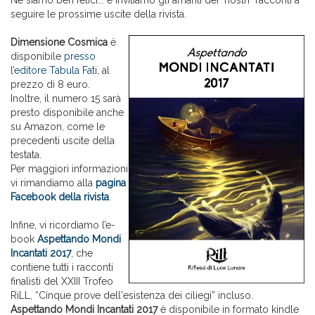
Ne siamo ben felici... e invitiamo gli amanti dei "nostri" racconti a
seguire le prossime uscite della rivista.
Dimensione Cosmica
è
disponibile
presso
l’editore Tabula Fati
, al
prezzo di 8 euro.
Inoltre, il numero 15 sarà
presto disponibile anche
su Amazon, come le
precedenti uscite della
testata.
Per maggiori informazioni
vi rimandiamo alla
pagina
Facebook della rivista
.
Infine, vi ricordiamo l’e-
book
Aspettando Mondi
Incantati 2017
, che
contiene tutti i racconti
finalisti del XXIII Trofeo
RiLL, “Cinque prove dell'esistenza dei ciliegi” incluso.
Aspettando Mondi Incantati 2017
è disponibile in formato kindle