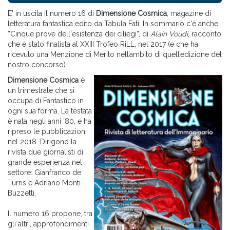
E' in uscita il numero 16 di
Dimensione Cosmica
, magazine di
letteratura fantastica edito da Tabula Fati. In sommario c'è anche
“Cinque prove dell'esistenza dei ciliegi”, di
Alain Voudì
, racconto
che è stato finalista al XXIII Trofeo RiLL, nel 2017 (e che ha
ricevuto una Menzione di Merito nell’ambito di quell’edizione del
nostro concorso).
Dimensione Cosmica
è
un trimestrale che si
occupa di Fantastico in
ogni sua forma. La testata
è nata negli anni ’80, e ha
ripreso le pubblicazioni
nel 2018. Dirigono la
rivista due giornalisti di
grande esperienza nel
settore: Gianfranco de
Turris e Adriano Monti-
Buzzetti.
Il numero 16 propone, tra
gli altri, approfondimenti