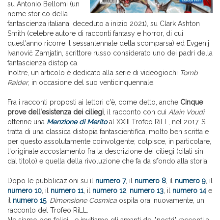
su Antonio Bellomi (un
nome storico della
fantascienza italiana, deceduto a inizio 2021), su Clark Ashton
Smith (celebre autore di racconti fantasy e horror, di cui
quest'anno ricorre il sessantennale della scomparsa) ed Evgenij
Ivanovič Zamjatin, scrittore russo considerato uno dei padri della
fantascienza distopica.
Inoltre, un articolo è dedicato alla serie di videogiochi
Tomb
Raider
, in occasione del suo venticinquennale.
Fra i racconti proposti ai lettori c'è, come detto, anche
Cinque
prove dell'esistenza dei ciliegi
, il racconto con cui
Alain Voudì
ottenne una
Menzione di Merito
al XXIII Trofeo RiLL, nel 2017. Si
tratta di una classica distopia fantascientifica, molto ben scritta e
per questo assolutamente coinvolgente; colpisce, in particolare,
l'originale accostamento fra la descrizione dei ciliegi (citati sin
dal titolo) e quella della rivoluzione che fa da sfondo alla storia.
Dopo le pubblicazioni su il
numero 7
, il
numero 8
, il
numero 9
, il
numero 10
, il
numero 11
, il
numero 12
,
numero 13
, il
numero 14
e
il
numero 15
,
Dimensione Cosmica
ospita ora, nuovamente, un
racconto del Trofeo RiLL.