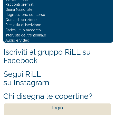
Racconti premiati
Giuria Nazionale
Registrazione concorso
Quota di iscrizione
Richiesta di iscrizione
Carica il tuo racconto
Interviste del trentennale
Audio e Video
Iscriviti al gruppo RiLL su
Facebook
Segui RiLL
su Instagram
Chi disegna le copertine?
login