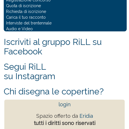
Quota di iscrizione
Richiesta di iscrizione
Carica il tuo racconto
Interviste del trentennale
Audio e Video
Iscriviti al gruppo RiLL su
Facebook
Segui RiLL
su Instagram
Chi disegna le copertine?
login
Spazio offerto da
Eridia
tutti i diritti sono riservati