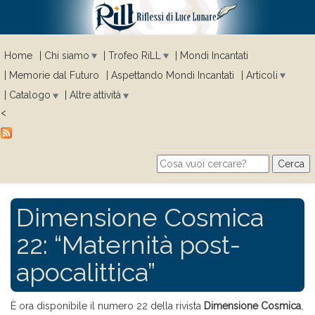
Home
Chi siamo
Trofeo RiLL
Mondi Incantati
Memorie dal Futuro
Aspettando Mondi Incantati
Articoli
Catalogo
Altre attività
<
Cerca
Search form
Dimensione Cosmica
22: “Maternità post-
apocalittica”
È ora disponibile il numero 22 della rivista
Dimensione Cosmica
,