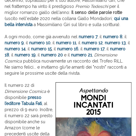
decennio, soprattutto per il suo autore, Massimiliano Giri, che
nel frattempo ha vinto il prestigioso
Premio Tedeschi
per il
miglior romanzo giallo dell'anno:
Il senso delle parole rotte
(uscito nell'estate 2020 nella collana Giallo Mondadori;
qui una
bella intervista
a Massimiliano Giri sul libro e sulla scrittura).
A ogni modo, come già avvenuto nel
numero 7
, il
numero 8
, il
numero 9
, il
numero 10
, il
numero 11
, il
numero 12
,
numero 13
, il
numero 14
, il
numero 15
, il
numero 16
, il
numero 17
, il
numero
18
, il
numero 19
, il
numero 20
e il
numero 21
,
Dimensione
Cosmica
pubblica nuovamente un racconto del Trofeo RiLL.
Ne siamo felici... e invitiamo gli/le amanti dei "nostri" racconti a
seguire le prossime uscite della rivista.
Il numero 22 di
Dimensione Cosmica
è
disponibile
presso
l’editore Tabula Fati
, al
prezzo di 9 euro. Inoltre,
il numero 22 sarà presto
disponibile anche su
Amazon (come le
precedenti uscite della