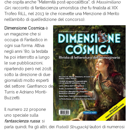
che ospita anche “Maternità post-apocalittica”, di
Massimiliano
Giri
, racconto di fantascienza umoristica che fu finalista al XIX
Trofeo RiLL, nel 2013 (e che ricevette una Menzione di Merito
nell’ambito di quell’edizione del concorso).
Dimensione Cosmica
è
un magazine che si
occupa di Fantastico in
ogni sua forma. Attiva
negli anni '80, la testata
ha poi interrotto a lungo
le sue pubblicazioni,
ripartendo però nel 2018,
sotto la direzione di due
giornalisti molto esperti
del settore: Gianfranco de
Turris e Adriano Monti-
Buzzetti.
Il numero 22 propone
uno speciale sulla
fantascienza russa
: si
parla quindi, fra gli altri, dei
Fratelli Strugackij
(autori di numerosi