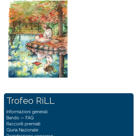
Trofeo RiLL
Informazioni generali
Bando
—
FAQ
Racconti premiati
Giuria Nazionale
Registrazione concorso