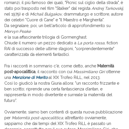
romanzi, il più famoso dei quali, "Picnic sul ciglio della strada", è
stato poi trasposto nel film "Stalker" dal regista
Andrej Tarkovskij
,
nel 1979) e di
Michail Bulgakov
, drammaturgo e scrittore, autore
dei celebri "Cuore di Cane" e "Il Maestro e Margherita".
Da segnalare, poi, un bell'articolo di approfondimento su
Mervyn Peake
e la sua affascinante trilogia di Gormenghast.
Chiude il numero un pezzo dedicato a
La porta rossa
, fiction
RAI di successo delle ultime stagioni, "sorprendentemente"
caratterizzata da elementi fantastici.
Fra i racconti in sommario c'è, come detto, anche
Maternità
post-apocalittica
, il racconto con cui
Massimiliano Giri
ottenne
una
Menzione di Merito
al XIX Trofeo RiLL, nel 2013.
Così lo giudicò la nostra Giuria allora: "un racconto frizzante e
ben scritto; riprende una certa fantascienza d’antan, e
rappresenta in modo divertente e surreale la maternità del
futuro".
Ovviamente, siamo ben contenti di questa nuova pubblicazione
per
Maternità post-apocalittica;
altrettanto ovviamente,
sappiamo che dai tempi del XIX Trofeo RiLL è passato un