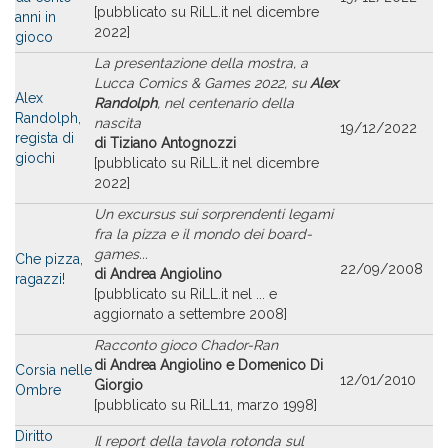
[pubblicato su RiLL.it nel dicembre
anni in
2022]
gioco
La presentazione della mostra, a
Lucca Comics & Games 2022, su
Alex
Alex
Randolph
, nel centenario della
Randolph,
nascita
19/12/2022
regista di
di Tiziano Antognozzi
giochi
[pubblicato su RiLL.it nel dicembre
2022]
Un excursus sui sorprendenti legami
fra la pizza e il mondo dei board-
games...
Che pizza,
22/09/2008
di Andrea Angiolino
ragazzi!
[pubblicato su RiLL.it nel ... e
aggiornato a settembre 2008]
Racconto gioco Chador-Ran
di Andrea Angiolino e Domenico Di
Corsia nelle
12/01/2010
Giorgio
Ombre
[pubblicato su RiLL11, marzo 1998]
Diritto
Il report della tavola rotonda sul