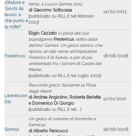
d’Autore e
tema, a Lucca Games 2012
Giochi da
di Giacomo Sottocasa
14/02/2013
tavolo: a
[pubblicato su RiLL.it nel febbraio
che punto è
2013]
la notte?
Eligio Cazzato
ci parla del suo
boardgame
Fredericus
, edito dalla
daVinci Games. Un gioco storico, che
riporta sin dal nome all’imperatore
Fredericus
18/08/2008
Federico II di Svevia, e per di più
ambientato fra i torrioni di Castel del
Monte.
[pubblicato su RiLL.it nel luglio 2005]
Racconto gioco: Salviamo la Pizza
dagli Alieni!
Liberéscion
di Andrea Angiolino, Roberta Barletta
12/01/2010
Déi
e Domenico Di Giorgio
[pubblicato su RiLL.it nel ...]
Un gioco di colonne di formiche e
formicai...
Sisimizi
18/08/2008
di Alberto Panicucci