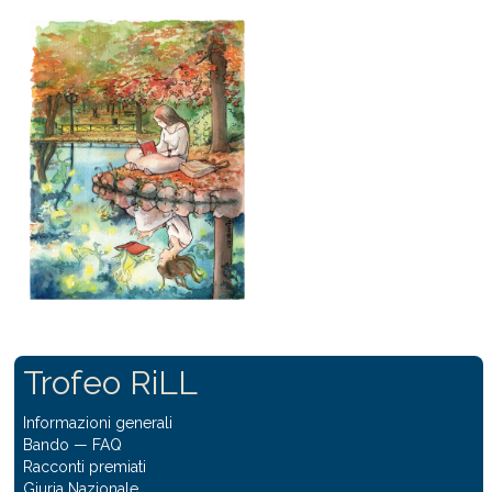
Trofeo RiLL
Informazioni generali
Bando
—
FAQ
Racconti premiati
Giuria Nazionale