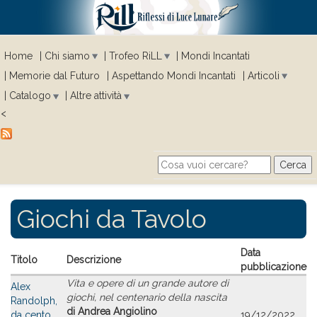
Home
Chi siamo
Trofeo RiLL
Mondi Incantati
Memorie dal Futuro
Aspettando Mondi Incantati
Articoli
Catalogo
Altre attività
<
Cerca
Search form
Giochi da Tavolo
Data
Titolo
Descrizione
pubblicazione
Vita e opere di un grande autore di
Alex
giochi, nel centenario della nascita
Randolph,
di Andrea Angiolino
da cento
19/12/2022