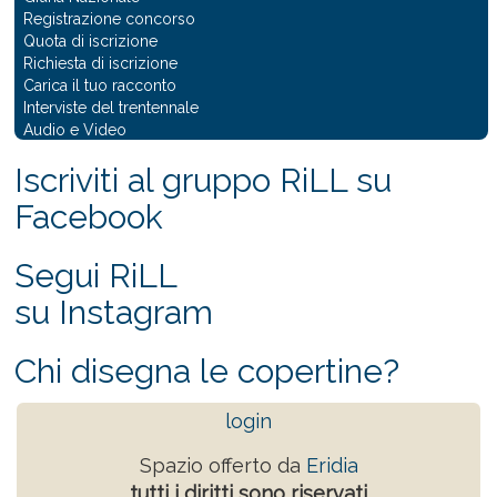
Registrazione concorso
Quota di iscrizione
Richiesta di iscrizione
Carica il tuo racconto
Interviste del trentennale
Audio e Video
Iscriviti al gruppo RiLL su
Facebook
Segui RiLL
su Instagram
Chi disegna le copertine?
login
Spazio offerto da
Eridia
tutti i diritti sono riservati