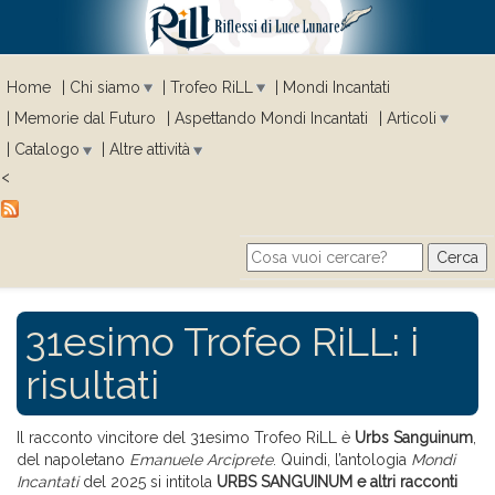
Home
Chi siamo
Trofeo RiLL
Mondi Incantati
Memorie dal Futuro
Aspettando Mondi Incantati
Articoli
Catalogo
Altre attività
<
Cerca
Search form
31esimo Trofeo RiLL: i
risultati
Il racconto vincitore del 31esimo Trofeo RiLL è
Urbs Sanguinum
,
del napoletano
Emanuele Arciprete
. Quindi, l’antologia
Mondi
Incantati
del 2025 si intitola
URBS SANGUINUM e altri racconti