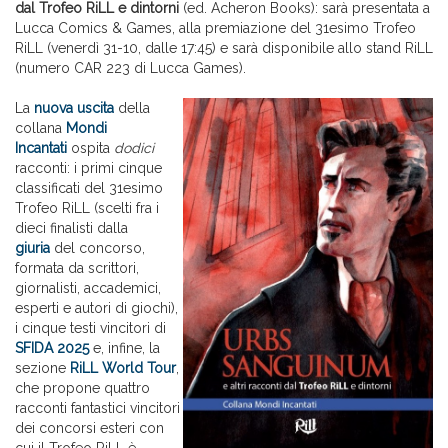
dal Trofeo RiLL e dintorni
(ed. Acheron Books): sarà presentata a
Lucca Comics & Games, alla premiazione del 31esimo Trofeo
RiLL (venerdì 31-10, dalle 17:45) e sarà disponibile allo stand RiLL
(numero CAR 223 di Lucca Games).
La
nuova uscita
della
collana
Mondi
Incantati
ospita
dodici
racconti: i primi cinque
classificati del 31esimo
Trofeo RiLL (scelti fra i
dieci finalisti dalla
giuria
del concorso,
formata da scrittori,
giornalisti, accademici,
esperti e autori di giochi),
i cinque testi vincitori di
SFIDA 2025
e, infine, la
sezione
RiLL World Tour
,
che propone quattro
racconti fantastici vincitori
dei concorsi esteri con