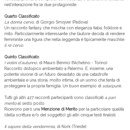
nell’interazione fra le due protagoniste.
Quarto Classificato
La donna cervo
, di Giorgio Smojver (Padova)
Un racconto fantasy che mischia con eleganza fiaba, folklore e
mito. Particolarmente interessante che l’autore decida di rendere
femminile una figura che nella leggenda è tipicamente maschile:
il re cervo
.
Quinto Classificato
I violini d'autunno
, di Mauro Bennici (Nichelino - Torino)
Racconto distopico ambientato a Palermo. È, insieme, una
potente visione di un futuro devastato da una catastrofe
ambientale e una storia, molto intima, di un uomo che tenta di
proteggere la propria famiglia. Un buon esempio di
solarpunk
.
Tutti gli altri 427 racconti partecipanti sono classificati
a pari
merito
al sesto posto.
Ricevono però una
Menzione di Merito
per la particolare qualità
(della scrittura e/o del soggetto) gli altri cinque testi finalisti:
Il sapore della vendemmia
, di Nork (Trieste)