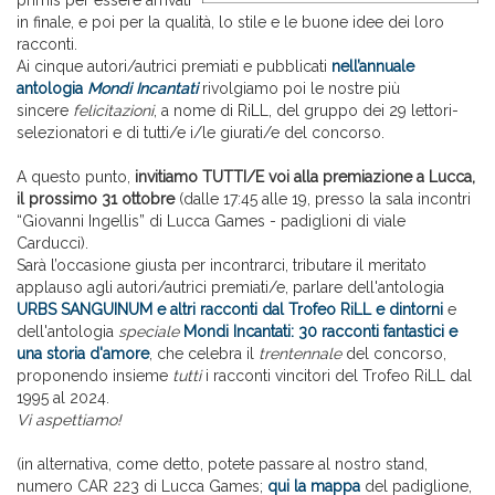
primis per essere arrivati
in finale, e poi per la qualità, lo stile e le buone idee dei loro
racconti.
Ai cinque autori/autrici premiati e pubblicati
nell’annuale
antologia
Mondi Incantati
rivolgiamo poi le nostre più
sincere
felicitazioni
, a nome di RiLL, del gruppo dei 29 lettori-
selezionatori e di tutti/e i/le giurati/e del concorso.
A questo punto,
invitiamo TUTTI/E voi alla premiazione a Lucca,
il prossimo 31 ottobre
(dalle 17:45 alle 19, presso la sala incontri
“Giovanni Ingellis” di Lucca Games - padiglioni di viale
Carducci).
Sarà l’occasione giusta per incontrarci, tributare il meritato
applauso agli autori/autrici premiati/e, parlare dell'antologia
URBS SANGUINUM e altri racconti dal Trofeo RiLL e dintorni
e
dell'antologia
speciale
Mondi Incantati: 30 racconti fantastici e
una storia d'amore
, che celebra il
trentennale
del concorso,
proponendo insieme
tutti
i racconti vincitori del Trofeo RiLL dal
1995 al 2024.
Vi aspettiamo!
(in alternativa, come detto, potete passare al nostro stand,
numero CAR 223 di Lucca Games;
qui la mappa
del padiglione,