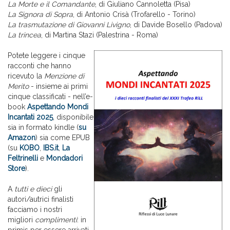
La Morte e il Comandante
, di Giuliano Cannoletta (Pisa)
La Signora di Sopra
, di Antonio Crisà (Trofarello - Torino)
La trasmutazione di Giovanni Livigno
, di Davide Bosello (Padova)
La trincea
, di Martina Stazi (Palestrina - Roma)
Potete leggere i cinque
racconti che hanno
ricevuto la
Menzione di
Merito
- insieme ai primi
cinque classificati - nell’e-
book
Aspettando Mondi
Incantati 2025
, disponibile
sia in formato kindle (
su
Amazon
) sia come EPUB
(su
KOBO
,
IBS.it
,
La
Feltrinelli
e
Mondadori
Store
).
A
tutti e dieci
gli
autori/autrici finalisti
facciamo i nostri
migliori
complimenti
: in