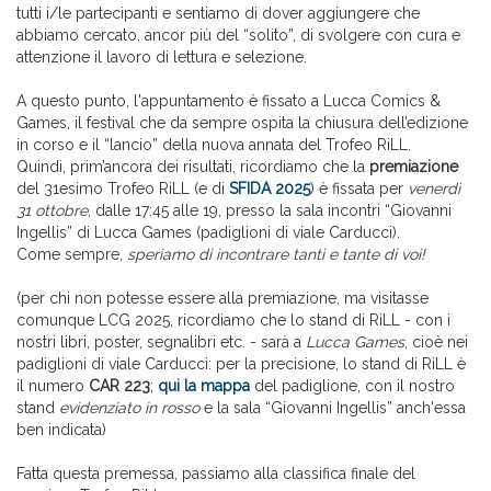
tutti i/le partecipanti e sentiamo di dover aggiungere che
abbiamo cercato, ancor più del “solito”, di svolgere con cura e
attenzione il lavoro di lettura e selezione.
A questo punto, l'appuntamento è fissato a Lucca Comics &
Games, il festival che da sempre ospita la chiusura dell’edizione
in corso e il “lancio” della nuova annata del Trofeo RiLL.
Quindi, prim’ancora dei risultati, ricordiamo che la
premiazione
del 31esimo Trofeo RiLL (e di
SFIDA 2025
) è fissata per
venerdì
31 ottobre
, dalle 17:45 alle 19, presso la sala incontri “Giovanni
Ingellis” di Lucca Games (padiglioni di viale Carducci).
Come sempre,
speriamo di incontrare tanti e tante di voi!
(per chi non potesse essere alla premiazione, ma visitasse
comunque LCG 2025, ricordiamo che lo stand di RiLL - con i
nostri libri, poster, segnalibri etc. - sarà a
Lucca Games
, cioè nei
padiglioni di viale Carducci: per la precisione, lo stand di RiLL è
il numero
CAR 223
;
qui la mappa
del padiglione, con il nostro
stand
evidenziato in rosso
e la sala “Giovanni Ingellis” anch'essa
ben indicata)
Fatta questa premessa, passiamo alla classifica finale del