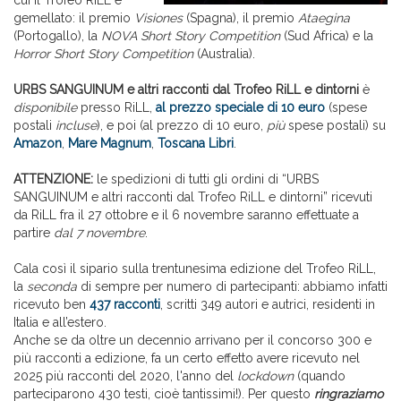
cui il Trofeo RiLL è
gemellato: il premio
Visiones
(Spagna), il premio
Ataegina
(Portogallo), la
NOVA Short Story Competition
(Sud Africa) e la
Horror Short Story Competition
(Australia).
URBS SANGUINUM
e altri racconti dal Trofeo RiLL e dintorni
è
disponibile
presso RiLL,
al prezzo speciale di 10 euro
(spese
postali
incluse
), e poi (al prezzo di 10 euro,
più
spese postali) su
Amazon
,
Mare Magnum
,
Toscana Libri
.
ATTENZIONE:
le spedizioni di tutti gli ordini di “URBS
SANGUINUM e altri racconti dal Trofeo RiLL e dintorni” ricevuti
da RiLL fra il 27 ottobre e il 6 novembre saranno effettuate a
partire
dal 7 novembre
.
Cala così il sipario sulla trentunesima edizione del Trofeo RiLL,
la
seconda
di sempre per numero di partecipanti: abbiamo infatti
ricevuto ben
437 racconti
, scritti 349 autori e autrici, residenti in
Italia e all’estero.
Anche se da oltre un decennio arrivano per il concorso 300 e
più racconti a edizione, fa un certo effetto avere ricevuto nel
2025 più racconti del 2020, l'anno del
lockdown
(quando
parteciparono 430 testi, cioè tantissimi!). Per questo
ringraziamo