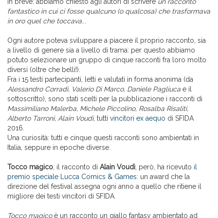
In breve: abbiamo chiesto agli autori di scrivere
un racconto
fantastico in cui ci fosse qualcuno (o qualcosa) che trasformava
in oro quel che toccava
...
Ogni autore poteva sviluppare a piacere il proprio racconto, sia
a livello di genere sia a livello di trama: per questo abbiamo
potuto selezionare un gruppo di cinque racconti fra loro molto
diversi (oltre che belli!).
Fra i 15 testi partecipanti, letti e valutati in forma anonima (da
Alessandro Corradi, Valerio Di Marco, Daniele Pagliuca
e il
sottoscritto), sono stati scelti per la pubblicazione i racconti di
Massimiliano Malerba, Michele Piccolino, Rosalba Risaliti,
Alberto Tarroni, Alain Voudì
, tutti
vincitori ex aequo
di SFIDA
2016.
Una curiosità: tutti e cinque questi racconti sono ambientati in
Italia, seppure in epoche diverse.
Tocco magico
, il racconto di
Alain Voudì
, però, ha ricevuto
il
premio speciale Lucca Comics & Games
: un award che la
direzione del festival assegna ogni anno a quello che ritiene il
migliore dei testi vincitori di SFIDA.
Tocco magico
è un racconto un giallo fantasy ambientato ad