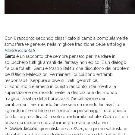
Con il racconto secondo classificato si cambia completamente
atmosfera (e genere), nella migliore tradizione delle antologie
Mondi Incantati
.
Gartu
è un racconto che sembra pensato per mandare in
sollucchero tutti gli amanti del fantasy non epico. È un dialogo
fra due folletti, Gartu e Mastro Balitu, che discutono dei problemi
dell'Ufficio Maledizioni Permanenti, di cui sono entrambi
responsabili (seppure a diversi livelli gerarchici).
Ci sono molti elementi in questo racconto: riferimenti alla
superstizione nel mondo reale, la descrizione del mondo
magico, la satira della burocrazia, l'accettazione dei
cambiamenti nel mondo (anche se è un mondo fantasy!), lo
sguardo insieme tenero e ironico sui personaggi. Tutto questo
(più la sorpresa finale) in sole quindicimila battute:
Gartu
è il più
breve dei racconti che abbiamo premiato quest'anno.
A
Davide Jaccod
, giornalista de
La Stampa
e primo valdostano
che abbiamo il piacere di premiare nella storia del Trofeo RiLL,