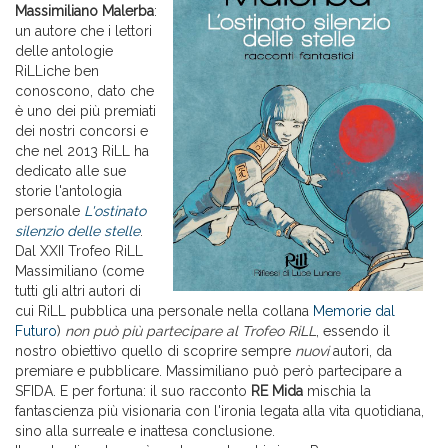
Massimiliano Malerba
:
un autore che i lettori
delle antologie
RiLLiche ben
conoscono, dato che
è uno dei più premiati
dei nostri concorsi e
che nel 2013 RiLL ha
dedicato alle sue
storie l'antologia
personale
L'ostinato
silenzio delle stelle
.
Dal XXII Trofeo RiLL
Massimiliano (come
tutti gli altri autori di
cui RiLL pubblica una personale nella collana
Memorie dal
Futuro
)
non può più partecipare al Trofeo RiLL
, essendo il
nostro obiettivo quello di scoprire sempre
nuovi
autori, da
premiare e pubblicare. Massimiliano può però partecipare a
SFIDA. E per fortuna: il suo racconto
RE Mida
mischia la
fantascienza più visionaria con l'ironia legata alla vita quotidiana,
sino alla surreale e inattesa conclusione.