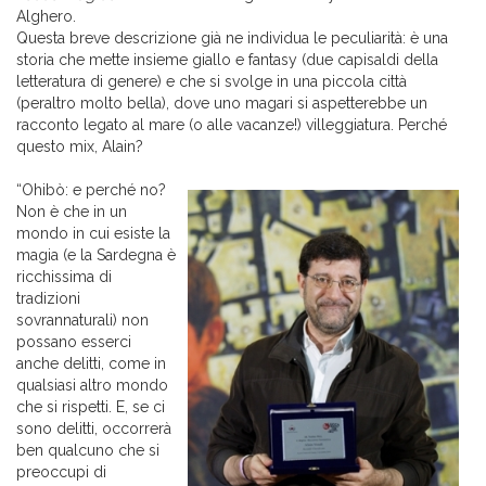
Alghero.
Questa breve descrizione già ne individua le peculiarità: è una
storia che mette insieme giallo e fantasy (due capisaldi della
letteratura di genere) e che si svolge in una piccola città
(peraltro molto bella), dove uno magari si aspetterebbe un
racconto legato al mare (o alle vacanze!) villeggiatura. Perché
questo mix, Alain?
“Ohibò: e perché no?
Non è che in un
mondo in cui esiste la
magia (e la Sardegna è
ricchissima di
tradizioni
sovrannaturali) non
possano esserci
anche delitti, come in
qualsiasi altro mondo
che si rispetti. E, se ci
sono delitti, occorrerà
ben qualcuno che si
preoccupi di