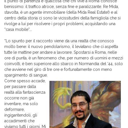
Il punto di partenza è qualcosa che chi vive a Roma conosce
benissimo: il traffico atroce, senza fine e paralizzante. Re Mida,
stavolta, è un agente immobiliare (della Mida Real Estate!) e al
centro della storia ci sono le vicissitudini della famigliola che si
rivolge a lui per risolvere i propri problemi, acquistando una
“casa mobile”...
“Lo spunto per il racconto viene da una realtà che conosco
molto bene: il nuovo pendolarismo, il leviatano che ci aspetta
tutte le mattine per andare a lavorare. Spostarsi a Roma, nelle
ore di punta, è un fenomeno che, per numero di uomini e mezzi
coinvolti, è ben superiore allo sbarco in Normandia del '44, solo
che avviene nel giro di tre ore e fortunatamente con meno
spargimento di sangue.
Come spesso accade,
per passare dalla
realtà alla fantascienza
occorre non già
inventare, ma solo
deformare,
ingigantendoli, gli
accadimenti che
viviamo tutti i giorni. Mi