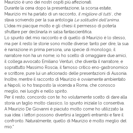
Maurizio è uno dei nostri ospiti più affezionati.
Durante la cena dopo la presentazione, la scorsa estate,
Maurizio mi ha parlato di un racconto,
Il migliore di tutti
, che
stava scrivendo per la sua antologia
Le solitudini dell'anima
.
L'idea mi piacque molto e gli chiesi il permesso di poterla
sfruttare per declinarla in salsa fantascientifica.
Lo spunto del mio racconto e di quello di Maurizio è lo stesso,
ma per il resto le storie sono molte diverse: tanto per dire, la sua
è narrazione in prima persona, una specie di monologo, il
narratore non ha un nome; io ho scelto di omaggiare due amici,
il collega avvocato Emiliano Venturi, che diventa il narratore, e
soprattutto Massimo Roscia, il famoso critico eno-gastronomico
e scrittore, pure lui un aficionado delle presentazioni di Ausonia.
Inoltre, mentre il racconto di Maurizio è ovviamente ambientato
a Napoli, io ho trasposto la vicenda a Roma, che conosco
meglio, nei luoghi e nello spirito.
Per il resto, concordo con te: ho volutamente scelto di dare alla
storia un taglio molto classico, lo spunto iniziale lo consentiva.
A Maurizio De Giovanni è piaciuto molto come ho utilizzato la
sua idea: i lettori possono divertirsi a leggerli entrambi e fare il
confronto. Naturalmente, quello di Maurizio è molto meglio del
mio.”