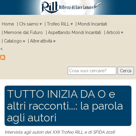
Home
Chi siamo
Trofeo RiLL
Mondi Incantati
Memorie dal Futuro
Aspettando Mondi Incantati
Articoli
Catalogo
Altre attività
<
Cerca
Search form
TUTTO INIZIA DA O e
altri racconti...: la parola
agli autori
Intervista agli autori del XXII Trofeo RiLL e di SFIDA 2016