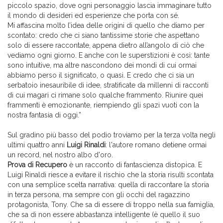
piccolo spazio, dove ogni personaggio lascia immaginare tutto
il mondo di desideri ed esperienze che porta con sé.
Mi affascina molto l’idea delle origini di quello che diamo per
scontato: credo che ci siano tantissime storie che aspettano
solo di essere raccontate, appena dietro all’angolo di ciò che
vediamo ogni giorno. E anche con le superstizioni è così: tante
sono intuitive, ma altre nascondono dei mondi di cui ormai
abbiamo perso il significato, o quasi. E credo che ci sia un
serbatoio inesauribile di idee, stratificate da millenni di racconti
di cui magari ci rimane solo qualche frammento. Riunire quei
frammenti è emozionante, riempiendo gli spazi vuoti con la
nostra fantasia di oggi.”
Sul gradino più basso del podio troviamo per la terza volta negli
ultimi quattro anni
Luigi Rinaldi
: l'autore romano detiene ormai
un record, nel nostro albo d'oro.
Prova di Recupero
è un racconto di fantascienza distopica. E
Luigi Rinaldi riesce a evitare il rischio che la storia risulti scontata
con una semplice scelta narrativa: quella di raccontare la storia
in terza persona, ma sempre con gli occhi del ragazzino
protagonista, Tony. Che sa di essere di troppo nella sua famiglia,
che sa di non essere abbastanza intelligente (è quello il suo