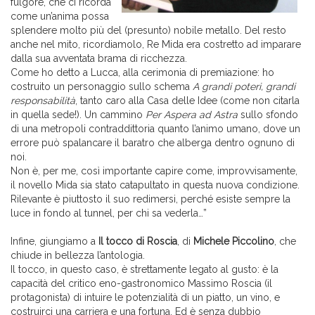
fulgore, che ci ricorda
come un’anima possa
splendere molto più del (presunto) nobile metallo. Del resto
anche nel mito, ricordiamolo, Re Mida era costretto ad imparare
dalla sua avventata brama di ricchezza.
Come ho detto a Lucca, alla cerimonia di premiazione: ho
costruito un personaggio sullo schema
A grandi poteri, grandi
responsabilità
, tanto caro alla Casa delle Idee (come non citarla
in quella sede!). Un cammino
Per Aspera ad Astra
sullo sfondo
di una metropoli contraddittoria quanto l’animo umano, dove un
errore può spalancare il baratro che alberga dentro ognuno di
noi.
Non è, per me, così importante capire come, improvvisamente,
il novello Mida sia stato catapultato in questa nuova condizione.
Rilevante è piuttosto il suo redimersi, perché esiste sempre la
luce in fondo al tunnel, per chi sa vederla…”
Infine, giungiamo a
Il tocco di Roscia
, di
Michele Piccolino
, che
chiude in bellezza l’antologia.
Il tocco, in questo caso, è strettamente legato al gusto: è la
capacità del critico eno-gastronomico Massimo Roscia (il
protagonista) di intuire le potenzialità di un piatto, un vino, e
costruirci una carriera e una fortuna. Ed è senza dubbio