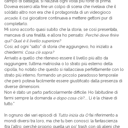
campo di battaglia, si rialzava ogni volta più forte di prima.
Doveva esserci alla fine un colpo di scena che rivelava che il
soldato altro non era che il protagonista di un videogioco
arcade
, il cui giocatore continuava a mettere gettoni pur di
completarlo.
Mi sono accorto quasi subito che la storia, se così presentata,
mancava di una finalità, e allora ho pensato:
Perché deve finire
qui? Qual è il livello superiore?
Così, ad ogni “salto” di storia che aggiungevo, ho iniziato a
chiedermi:
Cosa c’è sopra?
Arrivato a quello che ritenevo essere il livello più alto da
raggiungere, l’ultima matrioska o lo strato più esterno della
cipolla, ho notato che questo si riallacciava perfettamente con lo
strato più interno, formando un piccolo paradosso temporale
che però poteva facilmente essere giustificato dalla presenza di
diverse dimensioni.
Non è stato un parto particolarmente difficile. Ho l’abitudine di
farmi sempre la domanda
e dopo cosa c’è?
.... Lì è la chiave di
tutto.”
In ognuno dei vari episodi di
Tutto inizia da O
fai riferimento a
mondi diversi tra loro, ma che tu ben conosci: la fantascienza
(tra l'altro: perché proprio quella un po' trash con gli alieni che