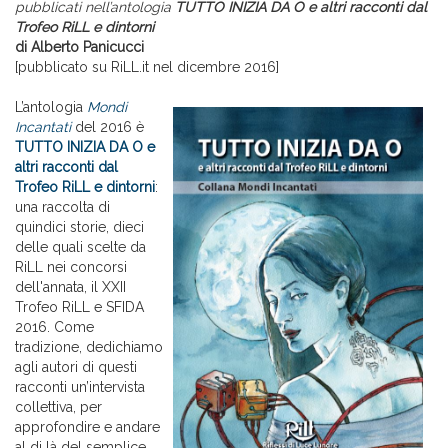
pubblicati nell’antologia
TUTTO INIZIA DA O e altri racconti dal
Trofeo RiLL e dintorni
di Alberto Panicucci
[pubblicato su RiLL.it nel dicembre 2016]
L’antologia
Mondi
Incantati
del 2016 è
TUTTO INIZIA DA O e
altri racconti dal
Trofeo RiLL e dintorni
:
una raccolta di
quindici storie, dieci
delle quali scelte da
RiLL nei concorsi
dell'annata, il XXII
Trofeo RiLL e SFIDA
2016. Come
tradizione, dedichiamo
agli autori di questi
racconti un’intervista
collettiva, per
approfondire e andare
al di là del semplice