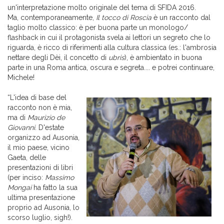
un'interpretazione molto originale del tema di SFIDA 2016.
Ma, contemporaneamente,
Il tocco di Roscia
è un racconto dal
taglio molto classico: è per buona parte un monologo/
flashback in cui il protagonista svela ai lettori un segreto che lo
riguarda, è ricco di riferimenti alla cultura classica (es.: l'ambrosia
nettare degli Dèi, il concetto di
ubris
), è ambientato in buona
parte in una Roma antica, oscura e segreta.... e potrei continuare,
Michele!
“L'idea di base del
racconto non è mia,
ma di
Maurizio de
Giovanni
. D'estate
organizzo ad Ausonia,
il mio paese, vicino
Gaeta, delle
presentazioni di libri
(per inciso:
Massimo
Mongai
ha fatto la sua
ultima presentazione
proprio ad Ausonia, lo
scorso luglio, sigh!).