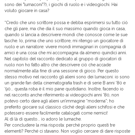
sono dei "lumaconi"?), i giochi di ruolo e i videogiochi. Hai
voluto giocare in casa?
“Credo che uno scrittore possa e debba esprimersi su tutto ciò
che gli pare, ma che dia il suo massimo quando gioca in casa,
quando si lancia a descrivere mondi che conosce come le sue
tasche. Io, prima che uno scrittore, mi ritengo un giocatore di
ruolo e un narratore: vivere mondi immaginari in compagnia di
amici è una cosa che mi accompagna da almeno quindici anni.
Nel capitolo del racconto dedicato al gruppo di giocatori di
ruolo non ho fatto altro che descrivere ciò che accade
normalmente alla fine di una sessione di gioco. Per questo
stesso motivo nel racconto gli alieni sono dei lumaconi: io sono
un grande fan della cinematografia trash e di serie B anni ’80 e
’90... questa roba è il mio pane quotidiano. Inoltre, facendo io
nel racconto anche riferimento ai videogiochi anni '80, non
potevo certo dare agli alieni un’immagine “moderna”; ho
preferito giocare sul classico cliché degli alieni schifosi e che
potessero essere facilmente catalogati come nemici!
Al di là di questo... io adoro le lumache.
Per concludere la mia risposta: perché proprio questi tre
elementi? Perché ci stavano. Non voglio cercare di dare risposte