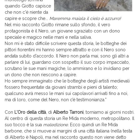
quando Giotto capisce
che non c'è niente da
capire e scopre che...
Maremma maiala il cielo è azzurro!
Nel mio racconto Giotto rimane sullo sfondo, il vero
protagonista è il Nero, un giovane sgraziato con un dono
speciale e magico nelle mani e nella saliva.
Non mi è stato difficile scrivere questa storia, le botteghe dei
pittori fiorentini mi hanno sempre attratto e con il Nero sono
andata subito d'accordo. Il Nero non parla mai, sono gli altri a
parlare di lui, guardano con sospetto il suo corpo impacciato,
scrutano le sue mani magiche, lo ammirano e lo invidiano per
un dono che non riescono a capire.
Ho sempre immaginato che le botteghe degli artisti medievali
fossero frequentate da giovani strambi e pieni di talento;
qualcuno avrà messo le mani sui capolavori arrivati fino a noi,
ma di loro, come del Nero, non c’è testimonianza.”
Con
L'Oro della città
, di
Alberto Tarroni
, torniamo ai giorni nostri.
Al centro di questa storia un Re Mida moderno, metropolitano. Il
suo tocco è la sua
maledizione
. Ecco quindi un Re Mida
barbone, che si muove ai margini di una città italiana (nella testa
di Alberto è Napoli, ma nel racconto questo non viene detto