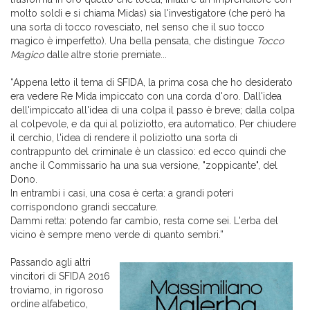
molto soldi e si chiama Midas) sia l'investigatore (che però ha
una sorta di tocco rovesciato, nel senso che il suo tocco
magico è imperfetto). Una bella pensata, che distingue
Tocco
Magico
dalle altre storie premiate...
“Appena letto il tema di SFIDA, la prima cosa che ho desiderato
era vedere Re Mida impiccato con una corda d'oro. Dall'idea
dell'impiccato all'idea di una colpa il passo è breve; dalla colpa
al colpevole, e da qui al poliziotto, era automatico. Per chiudere
il cerchio, l'idea di rendere il poliziotto una sorta di
contrappunto del criminale è un classico: ed ecco quindi che
anche il Commissario ha una sua versione, "zoppicante", del
Dono.
In entrambi i casi, una cosa è certa: a grandi poteri
corrispondono grandi seccature.
Dammi retta: potendo far cambio, resta come sei. L'erba del
vicino è sempre meno verde di quanto sembri.”
Passando agli altri
vincitori di SFIDA 2016
troviamo, in rigoroso
ordine alfabetico,