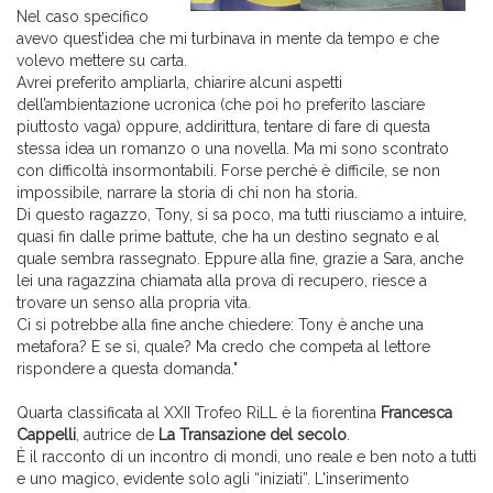
Nel caso specifico
avevo quest’idea che mi turbinava in mente da tempo e che
volevo mettere su carta.
Avrei preferito ampliarla, chiarire alcuni aspetti
dell’ambientazione ucronica (che poi ho preferito lasciare
piuttosto vaga) oppure, addirittura, tentare di fare di questa
stessa idea un romanzo o una novella. Ma mi sono scontrato
con difficoltà insormontabili. Forse perché è difficile, se non
impossibile, narrare la storia di chi non ha storia.
Di questo ragazzo, Tony, si sa poco, ma tutti riusciamo a intuire,
quasi fin dalle prime battute, che ha un destino segnato e al
quale sembra rassegnato. Eppure alla fine, grazie a Sara, anche
lei una ragazzina chiamata alla prova di recupero, riesce a
trovare un senso alla propria vita.
Ci si potrebbe alla fine anche chiedere: Tony è anche una
metafora? E se sì, quale? Ma credo che competa al lettore
rispondere a questa domanda."
Quarta classificata al XXII Trofeo RiLL è la fiorentina
Francesca
Cappelli
, autrice de
La Transazione del secolo
.
È il racconto di un incontro di mondi, uno reale e ben noto a tutti
e uno magico, evidente solo agli “iniziati”. L'inserimento