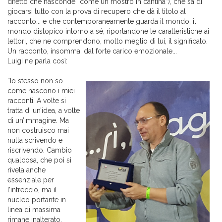
difetto che nasconde “come un mostro in cantina”), che sa di
giocarsi tutto con la prova di recupero che dà il titolo al
racconto... e che contemporaneamente guarda il mondo, il
mondo distopico intorno a sé, riportandone le caratteristiche ai
lettori, che ne comprendono, molto meglio di lui, il significato.
Un racconto, insomma, dal forte carico emozionale...
Luigi ne parla così:
“Io stesso non so
come nascono i miei
racconti. A volte si
tratta di un’idea, a volte
di un’immagine. Ma
non costruisco mai
nulla scrivendo e
riscrivendo. Cambio
qualcosa, che poi si
rivela anche
essenziale per
l’intreccio, ma il
nucleo portante in
linea di massima
rimane inalterato.