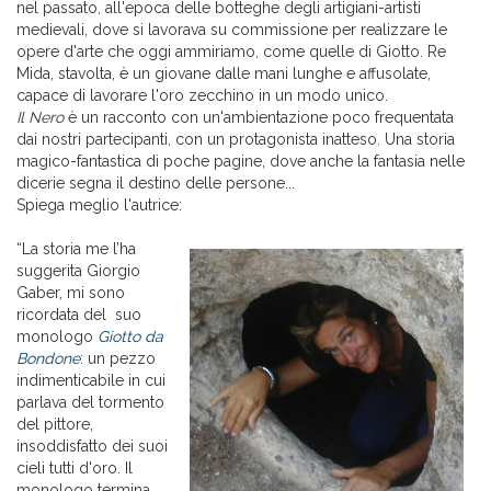
nel passato, all'epoca delle botteghe degli artigiani-artisti
medievali, dove si lavorava su commissione per realizzare le
opere d'arte che oggi ammiriamo, come quelle di Giotto. Re
Mida, stavolta, è un giovane dalle mani lunghe e affusolate,
capace di lavorare l'oro zecchino in un modo unico.
Il Nero
è un racconto con un'ambientazione poco frequentata
dai nostri partecipanti, con un protagonista inatteso. Una storia
magico-fantastica di poche pagine, dove anche la fantasia nelle
dicerie segna il destino delle persone...
Spiega meglio l'autrice:
“La storia me l’ha
suggerita Giorgio
Gaber, mi sono
ricordata del suo
monologo
Giotto da
Bondone
: un pezzo
indimenticabile in cui
parlava del tormento
del pittore,
insoddisfatto dei suoi
cieli tutti d'oro. Il
monologo termina