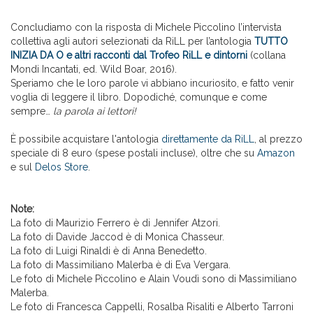
Concludiamo con la risposta di Michele Piccolino l’intervista
collettiva agli autori selezionati da RiLL per l’antologia
TUTTO
INIZIA DA O e altri racconti dal Trofeo RiLL e dintorni
(collana
Mondi Incantati, ed. Wild Boar, 2016).
Speriamo che le loro parole vi abbiano incuriosito, e fatto venir
voglia di leggere il libro. Dopodiché, comunque e come
sempre…
la parola ai lettori!
È possibile acquistare l'antologia
direttamente da RiLL
, al prezzo
speciale di 8 euro (spese postali incluse), oltre che su
Amazon
e sul
Delos Store
.
Note:
La foto di Maurizio Ferrero è di Jennifer Atzori.
La foto di Davide Jaccod è di Monica Chasseur.
La foto di Luigi Rinaldi è di Anna Benedetto.
La foto di Massimiliano Malerba è di Eva Vergara.
Le foto di Michele Piccolino e Alain Voudì sono di Massimiliano
Malerba.
Le foto di Francesca Cappelli, Rosalba Risaliti e Alberto Tarroni