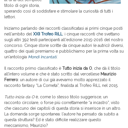
titolo di ogni storia,
sperando così di soddisfare e stimolare la curiosità di tutti i
lettori.
Iniziamo parlando dei racconti classificatasi ai primi cinque posti
nell'ambito del
XXII Trofeo RiLL
: i cinque racconti che svettano
sugli altri 392 testi partecipanti all'edizione 2015-2016 del nostro
concorso. Cinque storie scritte da cinque autori (e autrici) diversi,
quattro dei quali premiamo e pubblichiamo per la prima volta su
un'antologia
Mondi Incantati
.
Il racconto primo classificato è
Tutto inizia da O
, che dà il titolo
all’intero volume e che è stato scritto dal vercellese
Maurizio
Ferrero
: un autore di cui già avevamo molto apprezzato il
racconto fantasy “La Cometa”, finalista al Trofeo RiLL nel 2015.
Tutto inizia da O
è, come lo stesso titolo suggerisce, un
racconto circolare, o forse più correttamente “a incastro”, visto
che ciascuno dei capitoli di questa storia si inserisce in un altro.
La domanda sorge spontanea: l'autore ha pensato da subito a
questa struttura? Ed è stato difficile realizzare questo
meccanismo, Maurizio?