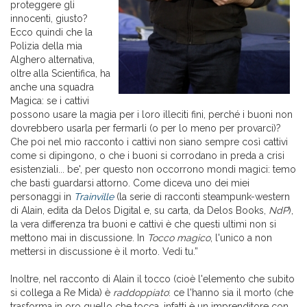
proteggere gli
innocenti, giusto?
Ecco quindi che la
Polizia della mia
Alghero alternativa,
oltre alla Scientifica, ha
anche una squadra
Magica: se i cattivi
possono usare la magia per i loro illeciti fini, perché i buoni non
dovrebbero usarla per fermarli (o per lo meno per provarci)?
Che poi nel mio racconto i cattivi non siano sempre così cattivi
come si dipingono, o che i buoni si corrodano in preda a crisi
esistenziali... be', per questo non occorrono mondi magici: temo
che basti guardarsi attorno. Come diceva uno dei miei
personaggi in
Trainville
(la serie di racconti steampunk-western
di Alain, edita da Delos Digital e, su carta, da Delos Books,
NdP
),
la vera differenza tra buoni e cattivi è che questi ultimi non si
mettono mai in discussione. In
Tocco magico
, l'unico a non
mettersi in discussione è il morto. Vedi tu.”
Inoltre, nel racconto di Alain il tocco (cioè l'elemento che subito
si collega a Re Mida) è
raddoppiato
: ce l'hanno sia il morto (che
trasforma in oro quello che tocca, infatti è un imprenditore con