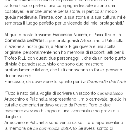
sartoria (faccio parte di una compagnia teatrale e sono una
cosplayer), e anche l’amore per la storia, in particolar modo
quella medievale. Firenze, con la sua storia e la sua cultura, mi è
sembrata il luogo perfetto per le vicende dei miei protagonisti.”
Al quinto posto troviamo
Francesco Nucera
, di Pavia. Il suo
La
Commedia dell'Arte
ha per protagonisti Arlecchino e Pulcinella,
in azione ai nostri giorni, a Milano. E già questa è una scelta
originale: personalmente non ho memoria di racconti letti per il
Trofeo RiLL con questi due personaggi. Il che da un certo punto
di vista è paradossale, visto che sono due maschere
profondamente italiane, che tutti conoscono (o forse: pensano
di conoscere).
Francesco, da dove viene lo spunto per
La Commedia dell'Arte
?
“Tutto è nato dalla voglia di scrivere un racconto
carnevalesco
.
Arlecchino e Pulcinella rappresentano il mio carnevale, quello in
cui alle elementari andavo vestito da Pierrot. Però le due
maschere avevano bisogno di una svecchiata e ho provato a
dargliela.
Arlecchino e Pulcinella sono venuti da soli, loro rappresentano
la memoria de
La commedia dell'Arte
. Se avessi scritto di