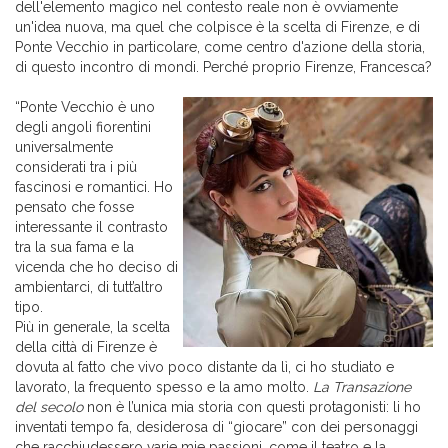
dell'elemento magico nel contesto reale non è ovviamente
un'idea nuova, ma quel che colpisce è la scelta di Firenze, e di
Ponte Vecchio in particolare, come centro d'azione della storia,
di questo incontro di mondi. Perché proprio Firenze, Francesca?
“Ponte Vecchio è uno
degli angoli fiorentini
universalmente
considerati tra i più
fascinosi e romantici. Ho
pensato che fosse
interessante il contrasto
tra la sua fama e la
vicenda che ho deciso di
ambientarci, di tutt’altro
tipo.
Più in generale, la scelta
della città di Firenze è
dovuta al fatto che vivo poco distante da lì, ci ho studiato e
lavorato, la frequento spesso e la amo molto.
La Transazione
del secolo
non è l’unica mia storia con questi protagonisti: li ho
inventati tempo fa, desiderosa di “giocare” con dei personaggi
che racchiudessero varie mie passioni, come il teatro e la