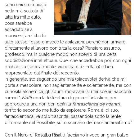
sono chiesto, chiuso
nella mia scatola di
latta tra mille auto,
cosa sarebbe
accaduto se a
muoversi, anziché le
auto stesse, fossero invece le abitazioni: perché non arrivare
direttamente al lavoro con tutta la casa? Pensiero assurdo,
grottesco, ma in qualche modo non scevro di una certa
soddisfazione intellettuale. Quel che accadrebbe poi, con ogni
probabilità (specialmente, viene da dire, in Italia) è ben
rappresentato dal finale del racconto.
In generale, sto seguendo una mia (piacevole) deriva che mi
porta a mescolare, non sapientemente e scientemente, ma con
curiosità alchemica, gli spunti moraviani (si riferisce ai "Racconti
romani",
NdP
) con la letteratura di genere fantastico, per
approdare a una non ben definita
fantascienza de noantri
,
territorio secondo me tutto da esplorare. Roma è, di suo,
fantascientifica, va solo trascritta, passandola sotto la lente
difformante del Possibile, sullo scenario del neo-fantarealismo.”
Con
Il Nero
, di
Rosalba Risaliti
, facciamo invece un gran balzo