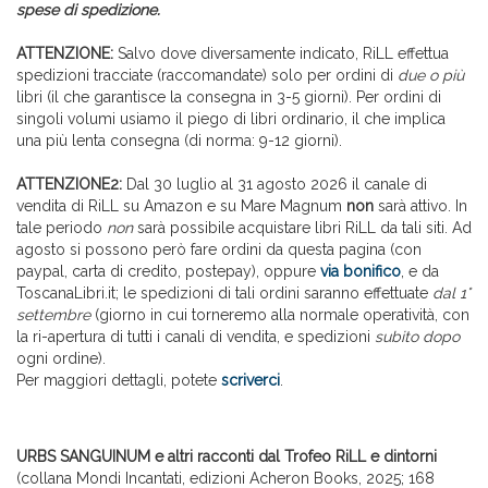
spese di spedizione.
ATTENZIONE:
Salvo dove diversamente indicato, RiLL effettua
spedizioni tracciate (raccomandate) solo per ordini di
due o più
libri (il che garantisce la consegna in 3-5 giorni). Per ordini di
singoli volumi usiamo il piego di libri ordinario, il che implica
una più lenta consegna (di norma: 9-12 giorni).
ATTENZIONE2:
Dal 30 luglio al 31 agosto 2026 il canale di
vendita di RiLL su Amazon e su Mare Magnum
non
sarà attivo. In
tale periodo
non
sarà possibile acquistare libri RiLL da tali siti
.
Ad
agosto si possono però fare ordini da questa pagina (con
paypal, carta di credito, postepay), oppure
via bonifico
, e da
ToscanaLibri.it; le spedizioni di tali ordini saranno effettuate
dal 1°
settembre
(giorno in cui torneremo alla normale operatività, con
la ri-apertura di tutti i canali di vendita, e spedizioni
subito dopo
ogni ordine)
.
Per maggiori dettagli, potete
scriverci
.
URBS SANGUINUM e altri racconti dal Trofeo RiLL e dintorni
(collana Mondi Incantati, edizioni Acheron Books, 2025; 168