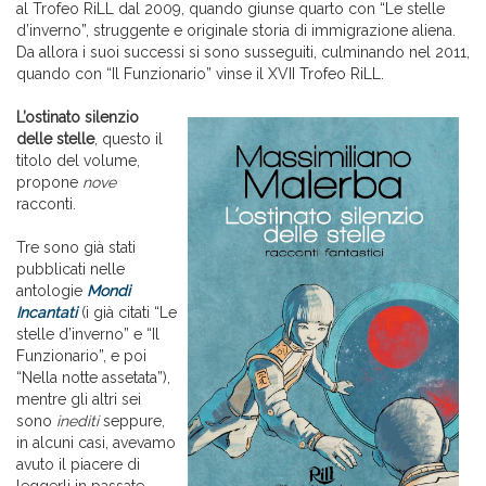
al Trofeo RiLL dal 2009, quando giunse quarto con “Le stelle
d’inverno”, struggente e originale storia di immigrazione aliena.
Da allora i suoi successi si sono susseguiti, culminando nel 2011,
quando con “Il Funzionario” vinse il XVII Trofeo RiLL.
L’ostinato silenzio
delle stelle
, questo il
titolo del volume,
propone
nove
racconti.
Tre sono già stati
pubblicati nelle
antologie
Mondi
Incantati
(i già citati “Le
stelle d’inverno” e “Il
Funzionario”, e poi
“Nella notte assetata”),
mentre gli altri sei
sono
inediti
seppure,
in alcuni casi, avevamo
avuto il piacere di