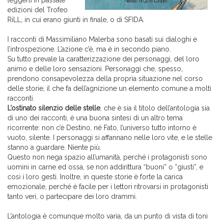
leggerli in passate
edizioni del Trofeo
RiLL, in cui erano giunti in finale, o di SFIDA.
I racconti di Massimiliano Malerba sono basati sui dialoghi e
l’introspezione. L’azione c’è, ma è in secondo piano.
Su tutto prevale la caratterizzazione dei personaggi, del loro
animo e delle loro sensazioni. Personaggi che, spesso,
prendono consapevolezza della propria situazione nel corso
delle storie, il che fa dell’agnizione un elemento comune a molti
racconti.
L’ostinato silenzio delle stelle
, che è sia il titolo dell’antologia sia
di uno dei racconti, è una buona sintesi di un altro tema
ricorrente: non c’è Destino, né Fato, l’universo tutto intorno è
vuoto, silente. I personaggi si affannano nelle loro vite, e le stelle
stanno a guardare. Niente più.
Questo non nega spazio all’umanità, perché i protagonisti sono
uomini in carne ed ossa, se non addirittura “buoni” o “giusti”, e
così i loro gesti. Inoltre, in queste storie è forte la carica
emozionale, perché è facile per i lettori ritrovarsi in protagonisti
tanto veri, o partecipare dei loro drammi.
L’antologia è comunque molto varia, da un punto di vista di toni