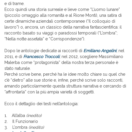
e di trame.
Ecco quindi una storia surreale e lieve come “L’uomo lunare”
(piccolo omaggio alla romanità e al Rione Monti), una satira di
certe dinamiche aziendali contemporanee (“Il colloquio di
lavoro”) o, ancora, un classico della narrativa fantascientifica: il
racconto basato su viaggi o paradossi temporali (“L’ombra”;
“Nella notte assetata” e “Corrispondenze”).
Dopo le antologie dedicate ai racconti di
Emiliano Angelini
, nel
2011, e di
Francesco Troccoli
, nel 2012, scegliere Massimiliano
Malerba come “protagonista” della nostra terza personale è
stato naturale.
Perché scrive bene, perché ha le idee molto chiare su quel che
c’è “dietro” alle sue storie e, infine, perché scrive solo racconti,
amando particolarmente questa struttura narrativa e cercando di
“affrontarla” con la più ampia varietà di soggetti.
Ecco il dettaglio dei testi nell’antologia:
1. All’alba
(inedito)
2. Il Funzionario
3. L’ombra
(inedito)