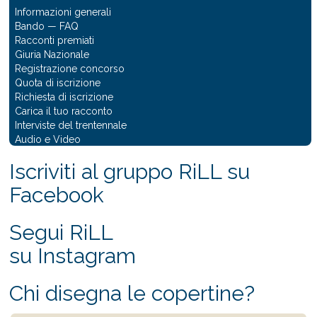
Informazioni generali
Bando
—
FAQ
Racconti premiati
Giuria Nazionale
Registrazione concorso
Quota di iscrizione
Richiesta di iscrizione
Carica il tuo racconto
Interviste del trentennale
Audio e Video
Iscriviti al gruppo RiLL su
Facebook
Segui RiLL
su Instagram
Chi disegna le copertine?