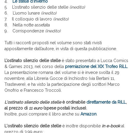
4.
Le stelle d’inverno
5. L’ostinato silenzio delle stelle
(inedito)
6. L’uomo lunare
(inedito)
7. Il colloquio di lavoro
(inedito)
8. Nella notte assetata
9. Corrispondenze
(inedito)
Tutti i racconti proposti nel volume sono stati rivisti
appositamente dall’autore, in vista di questa pubblicazione.
L’ostinato silenzio delle stelle
è stato presentato a Lucca Comics
& Games 2013, nel corso della
premiazione del XIX Trofeo RiLL
.
La presentazione romana del volume si è invece svolta il 29
novembre, alla Libreria Gocce di Inchiostro (via Bertani 11,
Trastevere), e ha visto la partecipazione degli scrittori Marco
Onofrio e Francesco Troccoli.
L'ostinato silenzio delle stelle
è ordinabile
direttamente da RiLL
,
al prezzo di
11 euro
(spese postali incluse).
Inoltre, puoi comprare il libro anche su
Amazon
.
L'ostinato silenzio delle stelle
è inoltre disponibile
in e-book
al
prezzo di 3,99 euro: