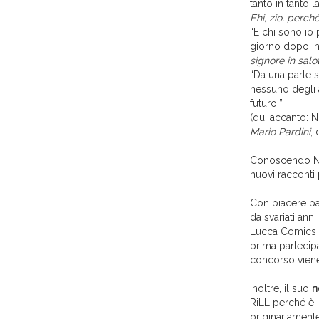
tanto in tanto l
Ehi, zio, perch
“E chi sono io 
giorno dopo, mi
signore in salo
“Da una parte s
nessuno degli 
futuro!”
(qui accanto: 
Mario Pardini
,
Conoscendo Nic
nuovi racconti
Con piacere pas
da svariati ann
Lucca Comics &
prima partecip
concorso viene
Inoltre, il suo
n
RiLL perché è 
originariamente 