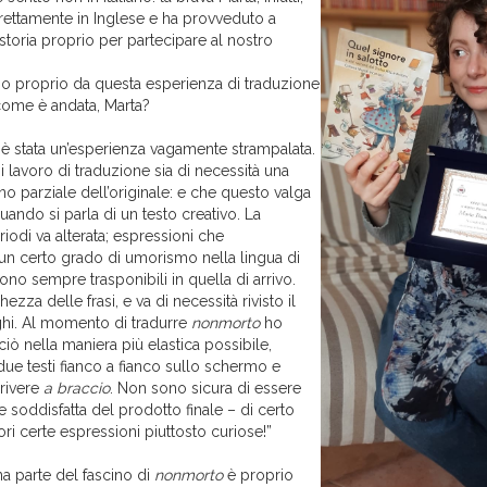
irettamente in Inglese e ha provveduto a
 storia proprio per partecipare al nostro
mo proprio da questa esperienza di traduzione
come è andata, Marta?
è stata un’esperienza vagamente strampalata.
 lavoro di traduzione sia di necessità una
eno parziale dell’originale: e che questo valga
uando si parla di un testo creativo. La
riodi va alterata; espressioni che
n certo grado di umorismo nella lingua di
no sempre trasponibili in quella di arrivo.
zza delle frasi, e va di necessità rivisto il
ghi. Al momento di tradurre
nonmorto
ho
ò nella maniera più elastica possibile,
ue testi fianco a fianco sullo schermo e
rivere
a braccio
. Non sono sicura di essere
soddisfatta del prodotto finale – di certo
ori certe espressioni piuttosto curiose!”
a parte del fascino di
nonmorto
è proprio