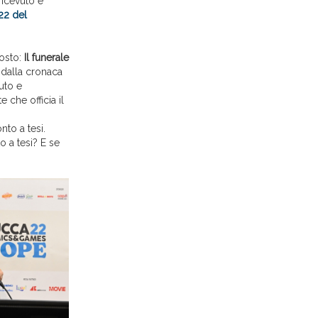
ricevuto e
22 del
tosto:
Il funerale
e dalla cronaca
uto e
 che officia il
to a tesi.
o a tesi? E se