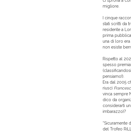
ci sprona a co
migliore.
I cinque raccon
stati scritti da 
residente a Lond
prima pubblica
una di loro era
non esiste benv
Rispetto al 20
spesso premiato
(classificando
pensiamo!).
Era dal 2005 ch
riuscì
Francesc
vinca sempre N
dico da organiz
considerarti un
imbarazzo)?
“Sicuramente do
del Trofeo RiL