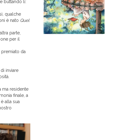
ne buttando lì:
sì, qualche
oni è nato
Quel
ltra parte,
ione per il
, premiato da
di inviare
sità.
a ma residente
monia finale, a
è alla sua
nostro