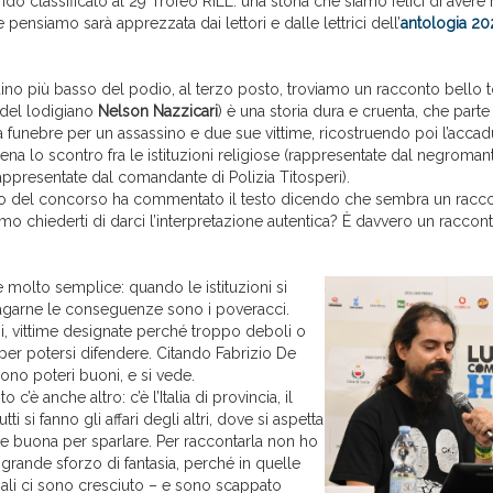
o classificato al 29 Trofeo RiLL: una storia che siamo felici di avere 
 pensiamo sarà apprezzata dai lettori e dalle lettrici dell’
antologia 20
ino più basso del podio, al terzo posto, troviamo un racconto bello 
del lodigiano
Nelson Nazzicari
) è una storia dura e cruenta, che part
a funebre per un assassino e due sue vittime, ricostruendo poi l’accad
na lo scontro fra le istituzioni religiose (rappresentate dal negromante
(rappresentate dal comandante di Polizia Titosperi).
o del concorso ha commentato il testo dicendo che sembra un raccon
o chiederti di darci l’interpretazione autentica? È davvero un raccont
 è molto semplice: quando le istituzioni si
agarne le conseguenze sono i poveracci.
mi, vittime designate perché troppo deboli o
per potersi difendere. Citando Fabrizio De
ono poteri buoni, e si vede.
 c’è anche altro: c’è l’Italia di provincia, il
ti si fanno gli affari degli altri, dove si aspetta
ne buona per sparlare. Per raccontarla non ho
grande sforzo di fantasia, perché in quelle
ali ci sono cresciuto – e sono scappato