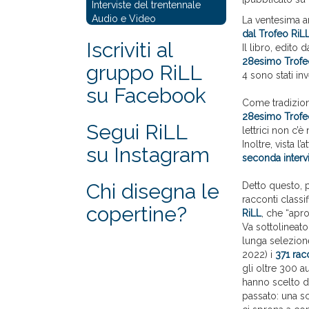
Interviste del trentennale
Audio e Video
La ventesima a
dal Trofeo RiLL
Iscriviti al
Il libro, edito 
28esimo Trofe
gruppo RiLL
4 sono stati in
su Facebook
Come tradizione
28esimo Trofe
Segui RiLL
lettrici non c’
Inoltre, vista 
su Instagram
seconda intervi
Chi disegna le
Detto questo,
racconti classif
copertine?
RiLL
, che “apr
Va sottolineato
lunga selezion
2022) i
371 racc
gli oltre 300 au
hanno scelto d
passato: una s