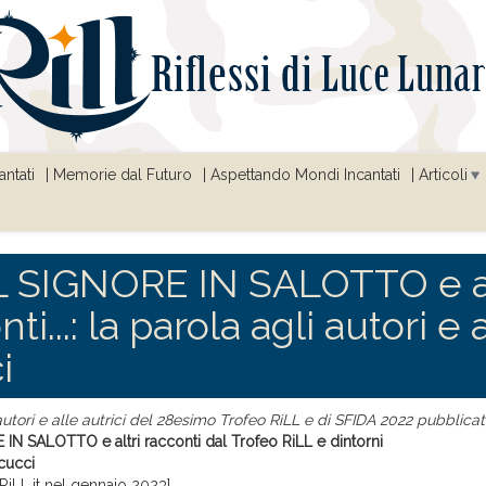
ntati
Memorie dal Futuro
Aspettando Mondi Incantati
Articoli
 SIGNORE IN SALOTTO e al
ti...: la parola agli autori e 
i
 autori e alle autrici del 28esimo Trofeo RiLL e di SFIDA 2022 pubblicati
N SALOTTO e altri racconti dal Trofeo RiLL e dintorni
cucci
RiLL.it nel gennaio 2023]