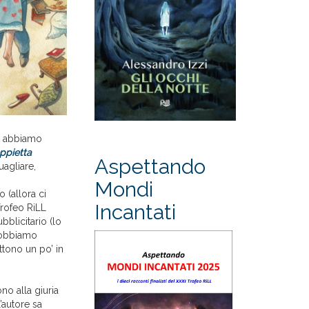
he abbiamo
ppietta
Aspettando
uagliare,
Mondi
 (allora ci
Incantati
Trofeo RiLL
blicitario (lo
 dobbiamo
ttono un po’ in
no alla giuria
’autore sa