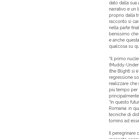
dato dalla sua
narrativo e un l
proprio dalla tr
racconto si car
nella parte fin
benissimo che l
e anche questa 
qualcosa su qu
“Il primo nucl
(Muddy-Underwa
(the Blight) si
regressione so
realizzare che
più tempo per 
principalmente
“In questo futu
Romania: in qua
tecniche di dis
tornino ad esse
Il peregrinare