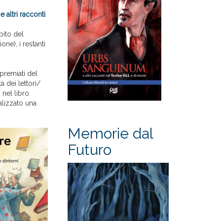
altri racconti
bito del
one), i restanti
premiati del
tà dei lettori/
 nel libro.
alizzato una
Memorie dal
Futuro