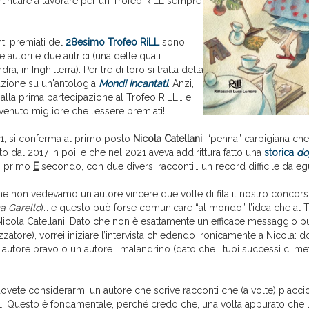
ntinuare a lavorare per un Trofeo RiLL sempre
ti premiati del
28esimo Trofeo RiLL
sono
tre autori e due autrici (una delle quali
ra, in Inghilterra). Per tre di loro si tratta della
zione su un'antologia
Mondi Incantati
. Anzi,
 alla prima partecipazione al Trofeo RiLL… e
enuto migliore che l’essere premiati!
21, si conferma al primo posto
Nicola Catellani
, “penna” carpigiana c
 dal 2017 in poi, e che nel 2021 aveva addirittura fatto una
storica
do
si primo
E
secondo, con due diversi racconti… un record difficile da eg
e non vedevamo un autore vincere due volte di fila il nostro concorso
a Garello
)… e questo può forse comunicare “al mondo” l’idea che al 
icola Catellani. Dato che non è esattamente un efficace messaggio pub
zatore), vorrei iniziare l’intervista chiedendo ironicamente a Nicola:
 autore bravo o un autore… malandrino (dato che i tuoi successi ci me
vete considerarmi un autore che scrive racconti che (a volte) piaccio
L! Questo è fondamentale, perché credo che, una volta appurato che l