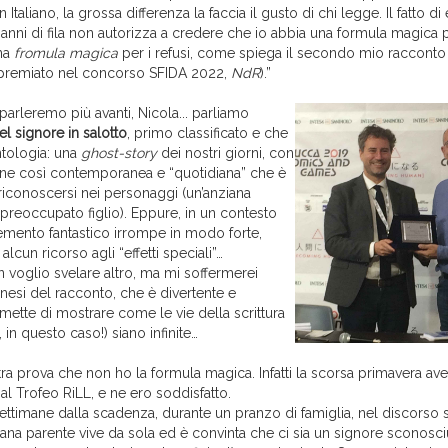
 Italiano, la grossa differenza la faccia il gusto di chi legge. Il fatto di
nni di fila non autorizza a credere che io abbia una formula magica p
na
fromula magica
per i refusi, come spiega il secondo mio racconto
 (premiato nel concorso SFIDA 2022,
NdR
).”
arleremo più avanti, Nicola... parliamo
l signore in salotto
, primo classificato e che
’antologia: una
ghost-story
dei nostri giorni, con
ne così contemporanea e “quotidiana” che è
riconoscersi nei personaggi (un’anziana
preoccupato figlio). Eppure, in un contesto
elemento fantastico irrompe in modo forte,
lcun ricorso agli “effetti speciali”…
 voglio svelare altro, ma mi soffermerei
nesi del racconto, che è divertente e
mette di mostrare come le vie della scrittura
 in questo caso!) siano infinite…
tra prova che non ho la formula magica. Infatti la scorsa primavera av
 al Trofeo RiLL, e ne ero soddisfatto.
ettimane dalla scadenza, durante un pranzo di famiglia, nel discorso s
iana parente vive da sola ed è convinta che ci sia un signore sconosci