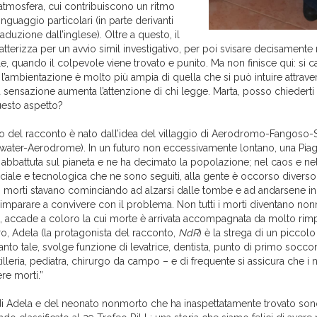
 atmosfera, cui contribuiscono un ritmo
inguaggio particolari (in parte derivanti
aduzione dall’inglese). Oltre a questo, il
atterizza per un avvio simil investigativo, per poi svisare decisamente 
ale, quando il colpevole viene trovato e punito. Ma non finisce qui: si 
’ambientazione è molto più ampia di quella che si può intuire attraver
sensazione aumenta l’attenzione di chi legge. Marta, posso chiederti 
esto aspetto?
eo del racconto è nato dall’idea del villaggio di Aerodromo-Fangoso-
ter-Aerodrome). In un futuro non eccessivamente lontano, una Piag
 è abbattuta sul pianeta e ne ha decimato la popolazione; nel caos e nel
ciale e tecnologica che ne sono seguiti, alla gente è occorso divers
 i morti stavano cominciando ad alzarsi dalle tombe e ad andarsene in
imparare a convivere con il problema. Non tutti i morti diventano non
, accade a coloro la cui morte è arrivata accompagnata da molto rimp
ro, Adela (la protagonista del racconto,
NdR
) è la strega di un piccolo
nto tale, svolge funzione di levatrice, dentista, punto di primo soccor
tilleria, pediatra, chirurgo da campo – e di frequente si assicura che i
re morti.”
 di Adela e del neonato nonmorto che ha inaspettatamente trovato son