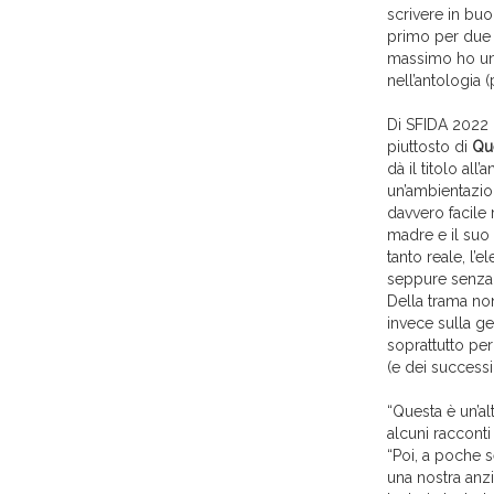
scrivere in buon
primo per due a
massimo ho u
nell’antologia
Di SFIDA 2022 p
piuttosto di
Que
dà il titolo all
un’ambientazio
davvero facile 
madre e il suo 
tanto reale, l’
seppure senza a
Della trama non
invece sulla ge
soprattutto per
(e dei successi,
“Questa è un’al
alcuni racconti
“Poi, a poche s
una nostra anz