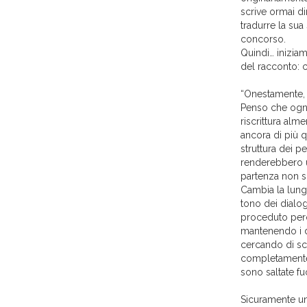
scrive ormai d
tradurre la sua
concorso.
Quindi… inizia
del racconto: 
“Onestamente, 
Penso che ogni
riscrittura alm
ancora di più q
struttura dei pe
renderebbero u
partenza non so
Cambia la lunghe
tono dei dialo
proceduto perci
mantenendo i d
cercando di sc
completamente 
sono saltate fu
Sicuramente un