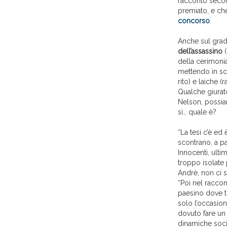
racconto second
premiato, e che
concorso
.
Anche sul grad
dell’assassino
(
della cerimoni
mettendo in sce
rito) e laiche 
Qualche giurat
Nelson, possiam
sì… quale è?
“La tesi c’è ed
scontrano, a p
Innocenti, ulti
troppo isolate 
Andrè, non ci s
“Poi nel racconto
paesino dove tut
solo l’occasio
dovuto fare un 
dinamiche soci