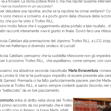
a va a trovare. La storia poteva finire lì, ma mia nipote Susanna intervie
é non la trasformi in un racconto?
per deludere una nipotina, anche se la nipotina ha ormai vent’anni? Co
 sono messo a scriverlo, e a pochi giorni dalla chiusura delle iscrizi
tto
, che poi ha vinto il Trofeo RiLL.
ono molto felice che il suggerimento abbia portato a tale risultato… d’a
altri racconti interamente
miei
è giunto in finale. Dovrò farci una rifless
Nicola Catellani alla premiazione del 25esimo Trofeo RiLL, a LCG 2019
 che nel frattempo è divenuto sindaco di Lucca!)
ola Catellani, pensiamo che la suddetta riflessione non gli impedirà 
 per il prossimo Trofeo RiLL… che aspettiamo, come sempre, con curio
siamo ora all’autrice seconda classificata:
Marta Bonaventura
, roman
i a Londra (il che le ha purtroppo impedito di essere presente alla ceri
 Games). Premiarla ci ha fatto particolarmente piacere, perché Marta 
azione al Trofeo RiLL, e siamo sempre contenti quando l’esordio nel 
 “battezzato” da un bel piazzamento.
onmorto
entra di diritto nella storia del Trofeo
il primo racconto da noi premiato che è stato
scritto non in Italiano: la brava Marta, infatti,