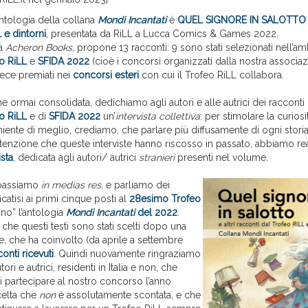
ntologia della collana
Mondi Incantati
è
QUEL SIGNORE IN SALOTTO e 
 e dintorni
, presentata da RiLL a Lucca Comics & Games 2022.
da
Acheron Books
, propone 13 racconti: 9 sono stati selezionati nell’am
o RiLL
e
SFIDA 2022
(cioè i concorsi organizzati dalla nostra associazi
vece premiati nei
concorsi esteri
con cui il Trofeo RiLL collabora.
 ormai consolidata, dedichiamo agli autori e alle autrici dei racconti 
o RiLL
e di
SFIDA 2022
un’
intervista collettiva
: per stimolare la curiosi
è niente di meglio, crediamo, che parlare più diffusamente di ogni storia
l’attenzione che queste interviste hanno riscosso in passato, abbiamo re
sta
, dedicata agli autori/ autrici
stranieri
presenti nel volume.
 passiamo
in medias res
, e parliamo dei
icatisi ai primi cinque posti al
28esimo Trofeo
ono” l’antologia
Mondi Incantati
del 2022
.
 che questi testi sono stati scelti dopo una
e, che ha coinvolto (da aprile a settembre
onti ricevuti
. Quindi nuovamente ringraziamo
tori e autrici, residenti in Italia e non, che
i partecipare al nostro concorso l’anno
celta che
non
è assolutamente scontata, e che