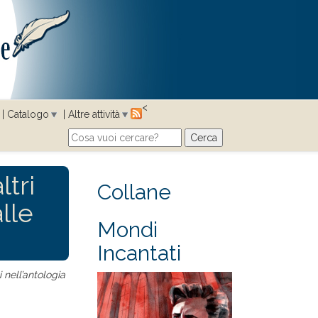
<
Catalogo
Altre attività
Cerca
Search form
tri
Collane
alle
Mondi
Incantati
 nell’antologia