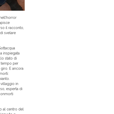
nell’horror
capisce
so il racconto,
di svelare
Sottacqua
a inspiegata
lo stato di
o tempo per
 giro. E ancora
morti:
ianto.
 villaggio in
so, esperta di
 nonmorti
o al centro del