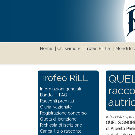
Home
Chi siamo
Trofeo RiLL
Mondi Inca
QUEL
Trofeo RiLL
raccon
Informazioni generali
Bando
—
FAQ
autric
Racconti premiati
Giuria Nazionale
Registrazione concorso
Intervista agli
Quota di iscrizione
QUEL SIGNORE I
Richiesta di iscrizione
di Alberto Pani
Carica il tuo racconto
[pubblicato su 