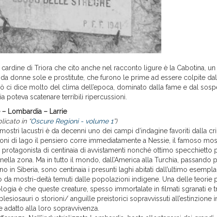
cardine di Triora che cito anche nel racconto ligure è la Cabotina, un
 da donne sole e prostitute, che furono le prime ad essere colpite da
ò ci dice molto del clima dell’epoca, dominato dalla fame e dal sospe
a poteva scatenare terribili ripercussioni.
ie – Lombardia – Larrie
icato in “
Oscure Regioni - volume 1
”)
 mostri lacustri è da decenni uno dei campi d’indagine favoriti dalla c
tioni di lago il pensiero corre immediatamente a Nessie, il famoso mo
 protagonista di centinaia di avvistamenti nonché ottimo specchietto pe
si nella zona. Ma in tutto il mondo, dall’America alla Turchia, passando p
no in Siberia, sono centinaia i presunti laghi abitati dall’ultimo esempla
 o da mostri-deità temuti dalle popolazioni indigene. Una delle teorie
logia è che queste creature, spesso immortalate in filmati sgranati e t
lesiosauri o storioni/ anguille preistorici sopravvissuti all’estinzione i
 adatto alla loro sopravvivenza.