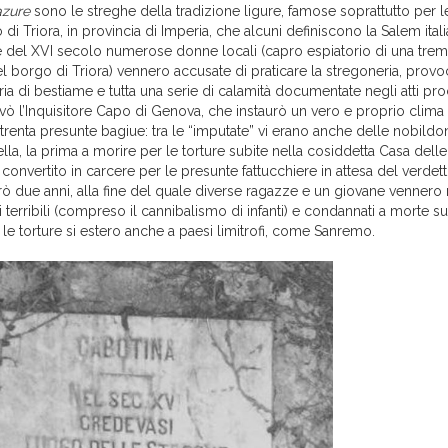
zure
sono le streghe della tradizione ligure, famose soprattutto per 
 di Triora, in provincia di Imperia, che alcuni definiscono la Salem itali
ine del XVI secolo numerose donne locali (capro espiatorio di una tre
el borgo di Triora) vennero accusate di praticare la stregoneria, prov
ia di bestiame e tutta una serie di calamità documentate negli atti pro
ivò l’Inquisitore Capo di Genova, che instaurò un vero e proprio clima 
 trenta presunte bagiue: tra le “imputate” vi erano anche delle nobildon
Stella, la prima a morire per le torture subite nella cosiddetta Casa dell
o convertito in carcere per le presunte fattucchiere in attesa del verdett
ò due anni, alla fine del quale diverse ragazze e un giovane vennero 
ti terribili (compreso il cannibalismo di infanti) e condannati a morte s
le torture si estero anche a paesi limitrofi, come Sanremo.