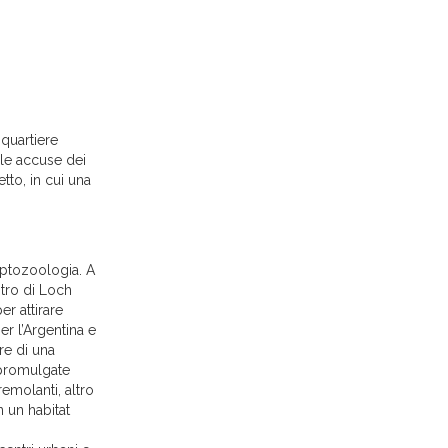
 quartiere
lle accuse dei
tto, in cui una
riptozoologia. A
stro di Loch
r attirare
er l’Argentina e
re di una
 promulgate
remolanti, altro
n un habitat