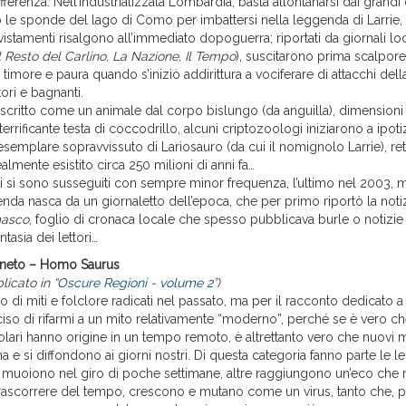
differenza. Nell’industrializzata Lombardia, basta allontanarsi dai grandi
o le sponde del lago di Como per imbattersi nella leggenda di Larrie, 
vvistamenti risalgono all’immediato dopoguerra; riportati da giornali lo
Il Resto del Carlino, La Nazione, Il Tempo
), suscitarono prima scalpore
 timore e paura quando s’iniziò addirittura a vociferare di attacchi della
ori e bagnanti.
scritto come un animale dal corpo bislungo (da anguilla), dimensioni 
terrificante testa di coccodrillo, alcuni criptozoologi iniziarono a ipoti
 esemplare sopravvissuto di Lariosauro (da cui il nomignolo Larrie), ret
ealmente esistito circa 250 milioni di anni fa…
ti si sono susseguiti con sempre minor frequenza, l’ultimo nel 2003, 
cenda nasca da un giornaletto dell’epoca, che per primo riportò la noti
masco
, foglio di cronaca locale che spesso pubblicava burle o notizie
ntasia dei lettori…
neto – Homo Saurus
icato in “
Oscure Regioni - volume 2
”)
co di miti e folclore radicati nel passato, ma per il racconto dedicato 
iso di rifarmi a un mito relativamente “moderno”, perché se è vero c
ari hanno origine in un tempo remoto, è altrettanto vero che nuovi m
 e si diffondono ai giorni nostri. Di questa categoria fanno parte le 
 muoiono nel giro di poche settimane, altre raggiungono un’eco che
trascorrere del tempo, crescono e mutano come un virus, tanto che,