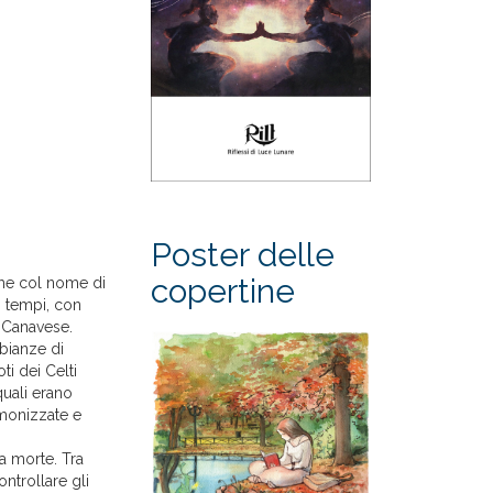
Poster delle
copertine
che col nome di
i tempi, con
l Canavese.
mbianze di
ti dei Celti
quali erano
monizzate e
a morte. Tra
ontrollare gli