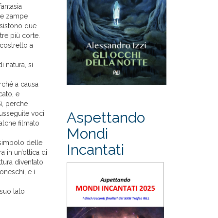
fantasia
ede zampe
Esistono due
re più corte.
costretto a
 natura, si
erché a causa
cato, e
ì, perché
Aspettando
susseguite voci
alche filmato
Mondi
 simbolo delle
Incantati
a in un’ottica di
tura diventato
oneschi, e i
 suo lato