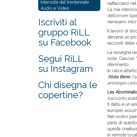
Interviste del trentennale
riaffacciarsi n
Audio e Video
La mia intenzio
dell’orrore (sp
Iscriviti al
narravano intor
gruppo RiLL
Il lavoro di d
darvene un picc
su Facebook
racconti delle 
La rassegna rac
Segui RiLL
isole. Ciascun 
riferimento.
su Instagram
In calce all’art
(
Nota Bene:
l'a
Chi disegna le
antologie car
copertine?
Les Abomination
(racconto pubbl
Il dahù è un an
europei, assume
Nel nostro paes
parla di questo
questa creatura
in remote local