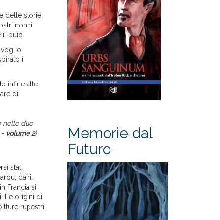
e delle storie
ostri nonni
il buio.
 voglio
pirato i
o infine alle
are di
 nelle due
Memorie dal
 - volume 2
)
Futuro
si stati
rou, dairi.
n Francia si
 Le origini di
itture rupestri