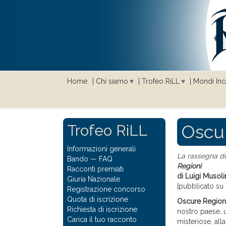
Home
Chi siamo
Trofeo RiLL
Mondi Inca
Oscur
Trofeo RiLL
Informazioni generali
La rassegna dei
Bando
—
FAQ
Regioni
Racconti premiati
di Luigi Musol
Giuria Nazionale
[pubblicato su 
Registrazione concorso
Quota di iscrizione
Oscure Region
Richiesta di iscrizione
nostro paese, u
Carica il tuo racconto
misteriose, all