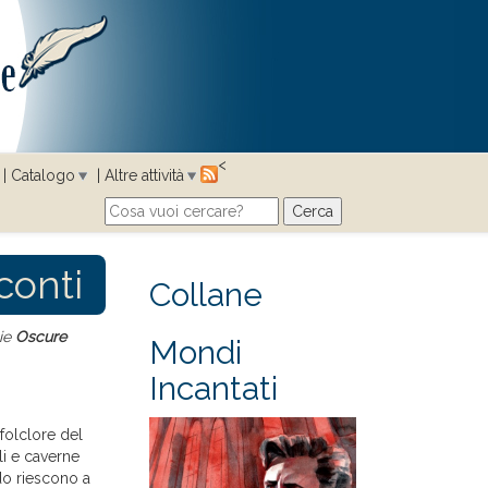
<
Catalogo
Altre attività
Cerca
Search form
conti
Collane
gie
Oscure
Mondi
Incantati
folclore del
li e caverne
do riescono a