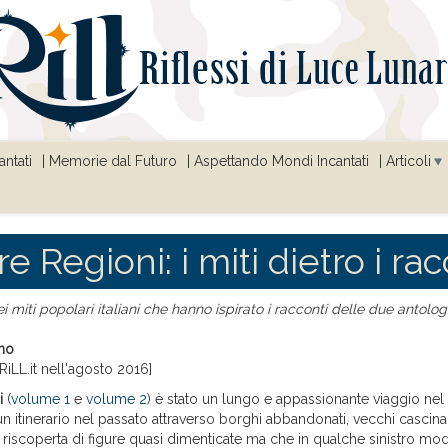
ntati
Memorie dal Futuro
Aspettando Mondi Incantati
Articoli
e Regioni: i miti dietro i rac
 miti popolari italiani che hanno ispirato i racconti delle due antolo
ino
RiLL.it nell'agosto 2016]
i
(
volume 1
e
volume 2
) è stato un lungo e appassionante viaggio nel 
n itinerario nel passato attraverso borghi abbandonati, vecchi cascina
a riscoperta di figure quasi dimenticate ma che in qualche sinistro mo