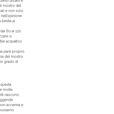
 centri urbani e
il mostro del
cali e non solo
 nell’opinione
 bestia ai
dai 60 ai 120
zzare si
tile acquatico
ma pare proprio
zia del mostro,
 in grado di
a questa
he molte
iti nascono,
leggende
 non accenna e
 possiamo