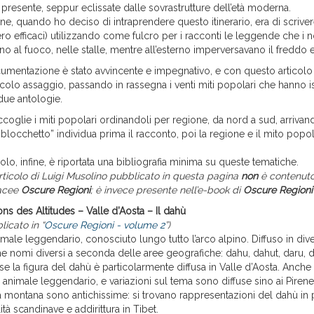
el presente, seppur eclissate dalle sovrastrutture dell’età moderna.
ne, quando ho deciso di intraprendere questo itinerario, era di scriver
ero efficaci) utilizzando come fulcro per i racconti le leggende che i n
no al fuoco, nelle stalle, mentre all’esterno imperversavano il freddo e 
ocumentazione è stato avvincente e impegnativo, e con questo articolo
olo assaggio, passando in rassegna i venti miti popolari che hanno is
due antologie.
coglie i miti popolari ordinandoli per regione, da nord a sud, arrivand
“blocchetto” individua prima il racconto, poi la regione e il mito popol
icolo, infine, è riportata una bibliografia minima su queste tematiche.
rticolo di Luigi Musolino pubblicato in questa pagina
non
è contenuto
tacee
Oscure Regioni
; è invece presente nell’e-book di
Oscure Regioni
s des Altitudes – Valle d’Aosta – Il dahù
icato in “
Oscure Regioni - volume 2
”)
imale leggendario, conosciuto lungo tutto l’arco alpino. Diffuso in diver
 nomi diversi a seconda delle aree geografiche: dahu, dahut, daru, da
e la figura del dahù è particolarmente diffusa in Valle d’Aosta. Anche i
 animale leggendario, e variazioni sul tema sono diffuse sino ai Pirenei.
 montana sono antichissime: si trovano rappresentazioni del dahù in p
ità scandinave e addirittura in Tibet.