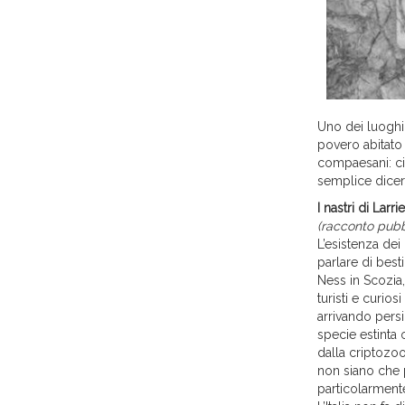
Uno dei luoghi 
povero abitato
compaesani: ci
semplice diceri
I nastri di Larr
(racconto pubbl
L’esistenza dei
parlare di bes
Ness in Scozia,
turisti e curio
arrivando persi
specie estinta
dalla criptozoo
non siano che p
particolarmente