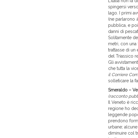
L’Italia non fa 
spingersi vers
lago. I primi a
(ne parlarono
pubblica, e poi
danni di pescat
Solitamente de
metri, con una 
trattasse di un
del Triassico r
Gli avvistamen
che tutta la vi
il Corriere Co
solleticare la fa
Smeraldo – Ve
(racconto pubbl
Il Veneto è ric
regione ho dec
leggende popol
prendono forma
urbane; alcune
diminuire col 