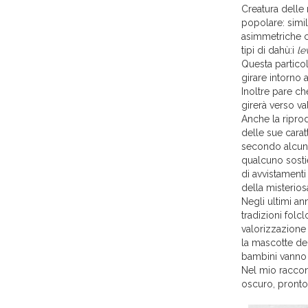
Creatura delle 
popolare: simi
asimmetriche c
tipi di dahù:i
lev
Questa partico
girare intorno 
Inoltre pare ch
girerà verso va
Anche la ripro
delle sue cara
secondo alcuni 
qualcuno sostie
di avvistamenti
della misterios
Negli ultimi an
tradizioni folcl
valorizzazione 
la mascotte del
bambini vanno m
Nel mio raccont
oscuro, pronto 