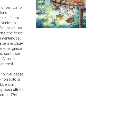
rio formulario
liare
e il futuro.
e venivano
Se una gallina
erto che fosse
cumentandosi,
arte maschile)
hie emarginate
che sono ben
“Aj sun le
Numerosi
rio. Nel paese
e non solo si
ebbero in
appena oltre il
 tempi,
The