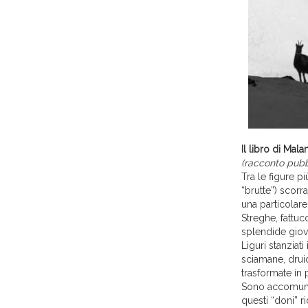
Il libro di Ma
(racconto pubbl
Tra le figure 
“brutte”) scor
una particolar
Streghe, fattuc
splendide giovi
Liguri stanziat
sciamane, drui
trasformate in 
Sono accomunat
questi “doni” 