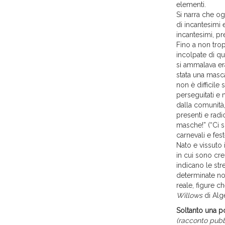
elementi.
Si narra che o
di incantesimi 
incantesimi, p
Fino a non tro
incolpate di qu
si ammalava er
stata una masca
non è difficile
perseguitati e 
dalla comunità
presenti e rad
masche!” (“Ci 
carnevali e fes
Nato e vissuto
in cui sono cr
indicano le str
determinate not
reale, figure 
Willows
di Alg
Soltanto una p
(racconto pubbl