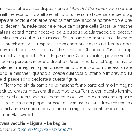
gni masca abbia a sua disposizione
Il Libro del Comando
, vero e prop
e iatture redatto in dialetto e Latino, strumento indispensabile per scag
reparare pozioni con erbe medicamentose raccolte nottetempo e predir
ppi decenni fa, nelle cascine e nelle campagne della Bassa, le masch
alsiasi accadimento negativo, dalla quisquiglia alla tragedia di paese. 
a stata senza dubbio una masca. Se un bambino moriva in culla era c
 a succhiargli via il respiro. E scivolando più indietro nel tempo, do
 scovare atti processuali di masche e masconi (la poco diffusa controp
mandati al rogo dalla Santa Inquisizione. Capri espiatori, povere vecc
, donne perverse in odore di zolfo? Poco importa, a tutt’oggi le mas
icate nell’immaginario piemontese, tanto che è uso comune esclamare 
sono le masche!”, quando succede qualcosa di strano o imprevisto. 
te di paese sono dedicate a questa figura.
 in Piemonte, sin da bambino le masche fanno parte del mio immagina
esciuto, Idrasca, mezz’ora di automobile da Torino, con questo termin
eghe della tradizione, ma anche colossali volti mostruosi che apparir
ti tra le cime dei pioppi, presagi di sventura e di un altrove nascosto 
che mi hanno sempre ricordato uno dei migliori racconti
weird
di tutti i
ernon Blackwood.
overa vecchia – Liguria – Le bagiùe
icato in “
Oscure Regioni - volume 2
”)