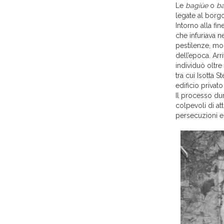
Le
bagiùe
o
ba
legate al borgo
Intorno alla f
che infuriava n
pestilenze, mor
dell’epoca. Arr
individuò oltre
tra cui Isotta 
edificio privat
Il processo dur
colpevoli di at
persecuzioni e 