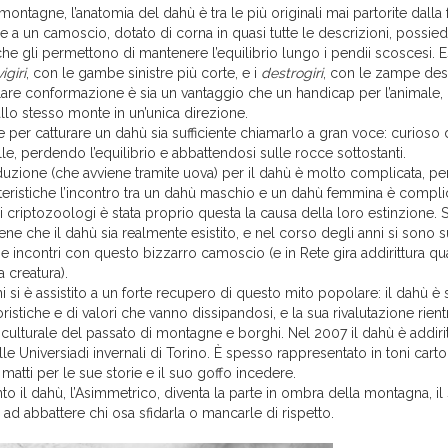
montagne, l’anatomia del dahù è tra le più originali mai partorite dalla 
le a un camoscio, dotato di corna in quasi tutte le descrizioni, possi
he gli permettono di mantenere l’equilibrio lungo i pendii scoscesi. 
igiri
, con le gambe sinistre più corte, e i
destrogiri
, con le zampe dest
lare conformazione è sia un vantaggio che un handicap per l’animale, 
allo stesso monte in un’unica direzione.
e per catturare un dahù sia sufficiente chiamarlo a gran voce: curioso di
lle, perdendo l’equilibrio e abbattendosi sulle rocce sottostanti.
duzione (che avviene tramite uova) per il dahù è molto complicata, p
tteristiche l’incontro tra un dahù maschio e un dahù femmina è compli
criptozoologi è stata proprio questa la causa della loro estinzione. S
ne che il dahù sia realmente esistito, e nel corso degli anni si sono 
 e incontri con questo bizzarro camoscio (e in Rete gira addirittura qu
a creatura).
ni si è assistito a un forte recupero di questo mito popolare: il dahù è
oristiche e di valori che vanno dissipandosi, e la sua rivalutazione rientr
culturale del passato di montagne e borghi. Nel 2007 il dahù è addirit
le Universiadi invernali di Torino. È spesso rappresentato in toni carto
atti per le sue storie e il suo goffo incedere.
o il dahù, l’Asimmetrico, diventa la parte in ombra della montagna, il
ad abbattere chi osa sfidarla o mancarle di rispetto.