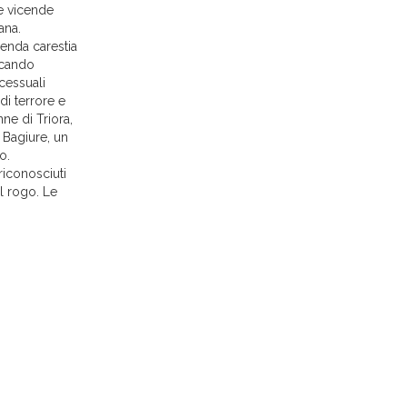
le vicende
ana.
menda carestia
ocando
cessuali
di terrore e
ne di Triora,
e Bagiure, un
o.
riconosciuti
ul rogo. Le