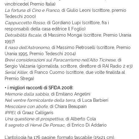
vincitricedel Premio Italia)
La fortuna di Cino e Franco
, di Giulio Leoni (scrittore, premio
Tedeschi 2000)
Cappuccetto Rosso
, di Gordiano Lupi (scrittore, fra i
responsabili della casa editrice Il Foglio)
Detraibilità fiscale
, di Massimo Mongai (scrittore, Premio Urania
1997)
Il naso dell'Astronomo
, di Massimo Pietroselli (scrittore, Premio
Urania 1995, Premio Tedeschi 2004)
Brevi considerazioni sul Paracarrismo nell'Alto Ticinese
, di
Sergio Valzania (giornalista, scrittore, direttore di RAI Radio 2 e3)
Serial Killer
, di Franco Cuomo (scrittore, due volte finalista al
Premio Strega)
• i migliori racconti di SFIDA 2008:
Memorie dalla sabbia
, di Emiliano Angelini
Nel ventre formicolante della terra
, di Luca Barbieri
Mescolare con abofe
, di Chiara Beaupain
IPPEI
, di Graaz Calligaris
Una questione di prospettiva
, di Alberto Cola
Il segreto di Hervé De Ponsac
, di Enrico Di Addario
L'antologia ha 176 pagine, formato tascabile (15x21 cm),