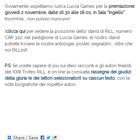
Ovviamente, aspettiamo
tutti
a Lucca Games per la
premiazione:
giovedì 2 novembre, dalle 16.30 alle 18.00, in Sala “Ingellis”
.
Insomma…
non potete mancare!
(
clicca qui
per vedere la posizione dello stand di RiLL, numero
CAR 342, nel padiglione di Lucca Games: al nostro stand
potrete trovare le nostre antologie, poster, segnalibri… oltre che
noi RiLLini!)
P.S:
Se volete sapere di più sui dieci racconti e gli autori finalisti
del XXIII Trofeo RiLL, è on line la consueta
rassegna dei giudizi
della giuria (e dei lettori-selezionatori) su ciascun testo
, con le
note biografiche dei rispettivi autori.