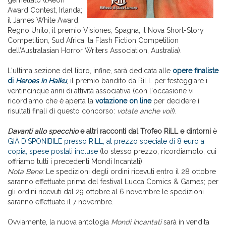
gemellato (l’Aeon
Award Contest, Irlanda;
il James White Award,
Regno Unito; il premio Visiones, Spagna; il Nova Short-Story
Competition, Sud Africa; la Flash Fiction Competition
dell’Australasian Horror Writers Association, Australia).
L'ultima sezione del libro, infine, sarà dedicata alle
opere finaliste
di
Heroes in Haiku
, il premio bandito da RiLL per festeggiare i
ventincinque anni di attività associativa (con l'occasione vi
ricordiamo che è aperta la
votazione on line
per decidere i
risultati finali di questo concorso:
votate anche voi!
).
Davanti allo specchio
e altri racconti dal Trofeo RiLL e dintorni
è
GIÀ DISPONIBILE presso RiLL, al prezzo speciale di 8 euro a
copia, spese postali incluse
(lo stesso prezzo, ricordiamolo, cui
offriamo tutti i precedenti Mondi Incantati).
Nota Bene:
Le spedizioni degli ordini ricevuti entro il 28 ottobre
saranno effettuate prima del festival Lucca Comics & Games; per
gli ordini ricevuti dal 29 ottobre al 6 novembre le spedizioni
saranno effettuate il 7 novembre.
Ovviamente, la nuova antologia
Mondi Incantati
sarà in vendita