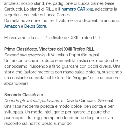
anche al nostro stand, nel padiglione di Lucca Games (viale
Carducci). Lo stand di RiLL è il
numero CAR 342
, adiacente la
segreteria centrale di Lucca Games.
Da metà novembre, inoltre, il volume sarà disponibile anche su
Amazon
e
Delos Store
.
Ma veniamo alla classifica finale del XXIII Trofeo RiLL:
Primo Classificato, Vincitore del XXIII Trofeo RiLL
Davanti allo specchio,
di Valentino Poppi (Bologna)
Un racconto che introduce elementi fantastici nel mondo che
conosciamo, riuscendo a farlo guardare con occhi diversi. Una
storia che l’autore racconta con mano salda e sicura, suscitando
una costante curiosità nel lettore. Un “viaggio” cui è un piacere
abbandonarsi.
Secondo Classificato
Quando gli animali parlavano,
di Davide Camparsi (Verona)
Una fiaba moderna poetica e molto dolce, ben scritta e ben
sviluppata. Un modo intelligente per narrare le paure che -
purtroppo – tutt’oggi riempiono le colonne dei giornali. Un
racconto sul nostro posto al mondo.