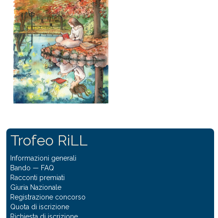
Trofeo RiLL
Informazioni generali
Bando
—
FAQ
Racconti premiati
Giuria Nazionale
Registrazione concorso
Quota di iscrizione
Richiesta di iscrizione