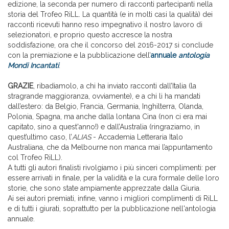
edizione, la seconda per numero di racconti partecipanti nella
storia del Trofeo RiLL. La quantità (e in molti casi la qualità) dei
racconti ricevuti hanno reso impegnativo il nostro lavoro di
selezionatori, e proprio questo accresce la nostra
soddisfazione, ora che il concorso del 2016-2017 si conclude
con la premiazione e la pubblicazione dell’
annuale
antologia
Mondi Incantati
.
GRAZIE
, ribadiamolo, a chi ha inviato racconti dall’Italia (la
stragrande maggioranza, ovviamente), e a chi li ha mandati
dall’estero: da Belgio, Francia, Germania, Inghilterra, Olanda,
Polonia, Spagna, ma anche dalla lontana Cina (non ci era mai
capitato, sino a quest'anno!) e dall’Australia (ringraziamo, in
quest’ultimo caso, l’
ALIAS
- Accademia Letteraria Italo
Australiana, che da Melbourne non manca mai l’appuntamento
col Trofeo RiLL).
A tutti gli autori finalisti rivolgiamo i più sinceri complimenti: per
essere arrivati in finale, per la validità e la cura formale delle loro
storie, che sono state ampiamente apprezzate dalla Giuria.
Ai sei autori premiati, infine, vanno i migliori complimenti di RiLL
e di tutti i giurati, soprattutto per la pubblicazione nell'antologia
annuale.