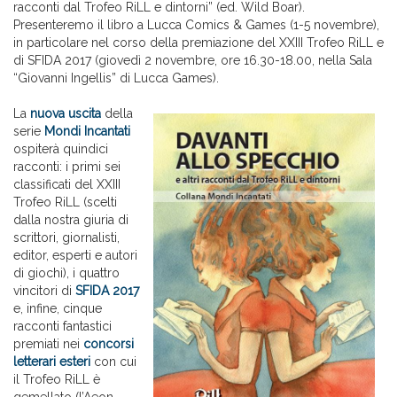
racconti dal Trofeo RiLL e dintorni” (ed. Wild Boar).
Presenteremo il libro a Lucca Comics & Games (1-5 novembre),
in particolare nel corso della premiazione del XXIII Trofeo RiLL e
di SFIDA 2017 (giovedì 2 novembre, ore 16.30-18.00, nella Sala
“Giovanni Ingellis” di Lucca Games).
La
nuova uscita
della
serie
Mondi Incantati
ospiterà quindici
racconti: i primi sei
classificati del XXIII
Trofeo RiLL (scelti
dalla nostra giuria di
scrittori, giornalisti,
editor, esperti e autori
di giochi), i quattro
vincitori di
SFIDA 2017
e, infine, cinque
racconti fantastici
premiati nei
concorsi
letterari esteri
con cui
il Trofeo RiLL è