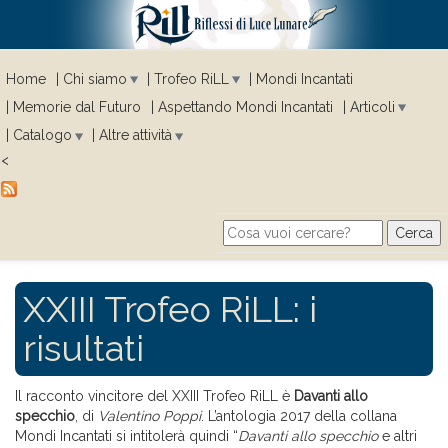
Home
Chi siamo
Trofeo RiLL
Mondi Incantati
Memorie dal Futuro
Aspettando Mondi Incantati
Articoli
Catalogo
Altre attività
<
Cerca
Search form
XXIII Trofeo RiLL: i
risultati
Il racconto vincitore del XXIII Trofeo RiLL è
Davanti allo
specchio
, di
Valentino Poppi
. L’antologia 2017 della collana
Mondi Incantati si intitolerà quindi “
Davanti allo specchio
e altri