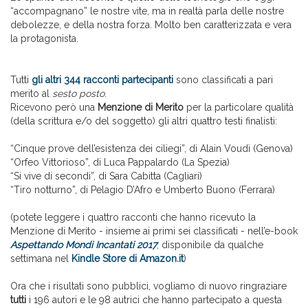
“accompagnano” le nostre vite, ma in realtà parla delle nostre
debolezze, e della nostra forza. Molto ben caratterizzata e vera
la protagonista.
Tutti
gli altri 344 racconti partecipanti
sono classificati a pari
merito al
sesto posto
.
Ricevono però una
Menzione di Merito
per la particolare qualità
(della scrittura e/o del soggetto) gli altri quattro testi finalisti:
“Cinque prove dell’esistenza dei ciliegi”, di Alain Voudì (Genova)
“Orfeo Vittorioso”, di Luca Pappalardo (La Spezia)
“Si vive di secondi”, di Sara Cabitta (Cagliari)
“Tiro notturno”, di Pelagio D’Afro e Umberto Buono (Ferrara)
(potete leggere i quattro racconti che hanno ricevuto la
Menzione di Merito - insieme ai primi sei classificati - nell’e-book
Aspettando Mondi Incantati 2017
, disponibile da qualche
settimana nel
Kindle Store di Amazon.it
)
Ora che i risultati sono pubblici, vogliamo di nuovo ringraziare
tutti
i 196 autori e le 98 autrici che hanno partecipato a questa