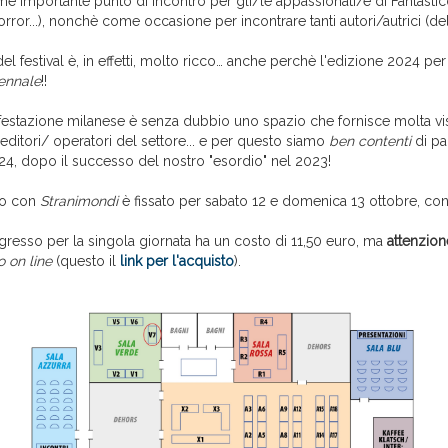
e importante punto di incontro per gli/le appassionati/e di Fantastico
orror...), nonchè come occasione per incontrare tanti autori/autrici (d
el festival è, in effetti, molto ricco… anche perchè l'edizione 2024 pe
ennale
!!
ifestazione milanese è senza dubbio uno spazio che fornisce molta visi
editori/ operatori del settore... e per questo siamo
ben contenti
di pa
024, dopo il successo del nostro "esordio" nel 2023!
to con
Stranimondi
è fissato per sabato 12 e domenica 13 ottobre, con
 ingresso per la singola giornata ha un costo di 11,50 euro, ma
attenzion
o on line
(questo il
link per l'acquisto
).