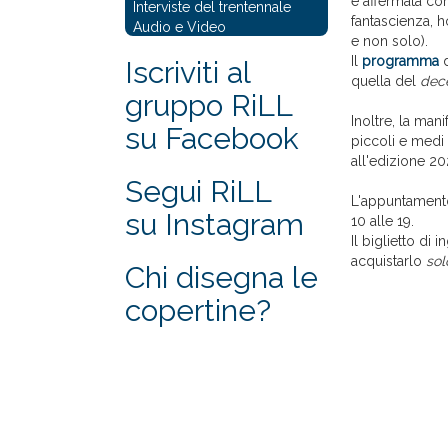
è affermata com
Interviste del trentennale
fantascienza, h
Audio e Video
e non solo).
Il
programma
d
Iscriviti al
quella del
dec
gruppo RiLL
Inoltre, la man
su Facebook
piccoli e medi 
all'edizione 2
Segui RiLL
L'appuntamen
su Instagram
10 alle 19.
Il biglietto di
acquistarlo
sol
Chi disegna le
copertine?