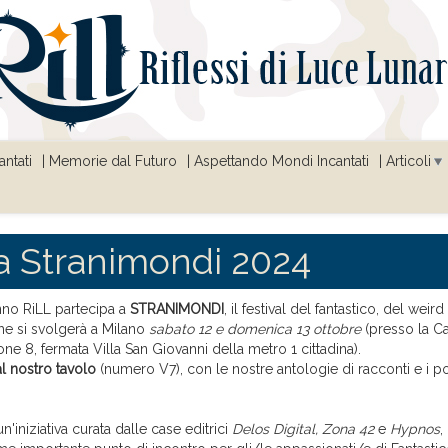
ntati
Memorie dal Futuro
Aspettando Mondi Incantati
Articoli
a Stranimondi 2024
no RiLL partecipa a
STRANIMONDI
, il festival del fantastico, del weird
che si svolgerà a Milano
sabato 12 e domenica 13 ottobre
(presso la Ca
ne 8, fermata Villa San Giovanni della metro 1 cittadina).
l nostro tavolo
(numero V7), con le nostre antologie di racconti e i po
n'iniziativa curata dalle case editrici
Delos Digital, Zona 42
e
Hypnos
,