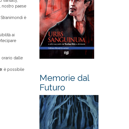
 (fantasy,
el nostro paese
r Stranimondi è
bilità ai
rtecipare
 orario dalle
e
: è possibile
Memorie dal
Futuro