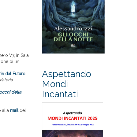
mero V7, in Sala
ione di un
Aspettando
e dal Futuro
, i
Valeria
Mondi
Incantati
 occhi della
o alla
mail
del