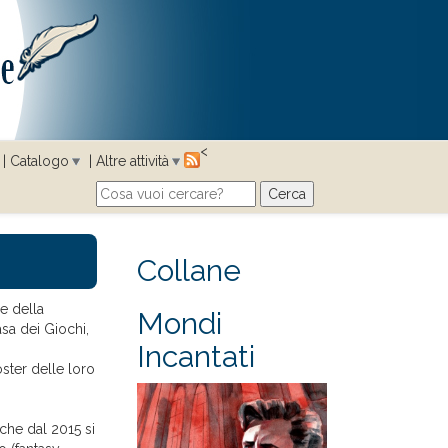
<
Catalogo
Altre attività
Cerca
Search form
Collane
 e della
Mondi
sa dei Giochi,
Incantati
ster delle loro
 che dal 2015 si