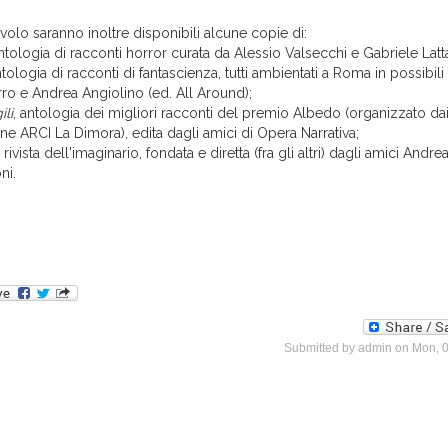
avolo saranno inoltre disponibili alcune copie di:
antologia di racconti horror curata da Alessio Valsecchi e Gabriele Latt
ntologia di racconti di fantascienza, tutti ambientati a Roma in possibili 
ro e Andrea Angiolino (ed. All Around);
li
, antologia dei migliori racconti del premio Albedo (organizzato dai
ne ARCI La Dimora), edita dagli amici di Opera Narrativa;
a rivista dell'imaginario, fondata e diretta (fra gli altri) dagli amici Andre
ni.
Submitted by
admin
on Mon, 0