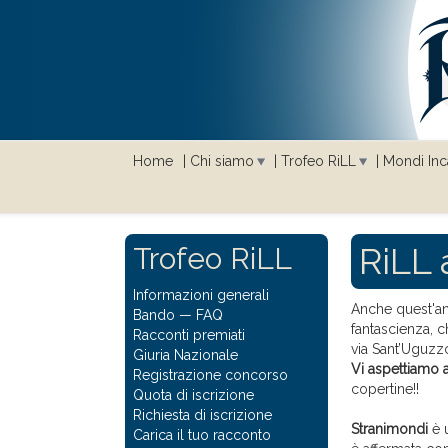
Home
Chi siamo
Trofeo RiLL
Mondi Inca
RiLL 
Trofeo RiLL
Informazioni generali
Anche quest'an
Bando
—
FAQ
fantascienza, 
Racconti premiati
via Sant’Uguzzo
Giuria Nazionale
Vi aspettiamo a
Registrazione concorso
copertine!!
Quota di iscrizione
Richiesta di iscrizione
Stranimondi
è u
Carica il tuo racconto