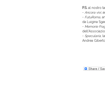
P.S.
al nostro t
-
Ancora vivi
, 
-
FutuRoma
, a
da Luigina Sgar
-
Memorie Fragi
dell'Associazio
-
Specularia
, l
Andrea Giberto