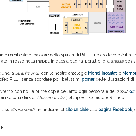
n dimenticate di passare nello spazio di RiLL
: il nostro tavolo è il nu
ato in rosso nella mappa in questa pagina; peraltro, è la
stessa
posiz
quindi a
Stranimondi
, con le nostre antologie
Mondi Incantati
e
Memori
Trofeo RiLL, senza scordare poi bellissimi
poster
delle illustrazioni di
, avremo con noi le prime copie dell'antologia personale del 2024:
Gli
ai racconti dark di
Alessandro Izzi
, pluripremiato autore RiLLico...
più su
Stranimondi
, rimandiamo al
sito ufficiale
, alla
pagina Facebook
, 
E!!