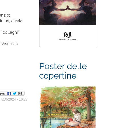
anzio;
futuri, curata
 "colleghi"
a Viscusi e
Poster delle
copertine
7/10/2024 - 16:27