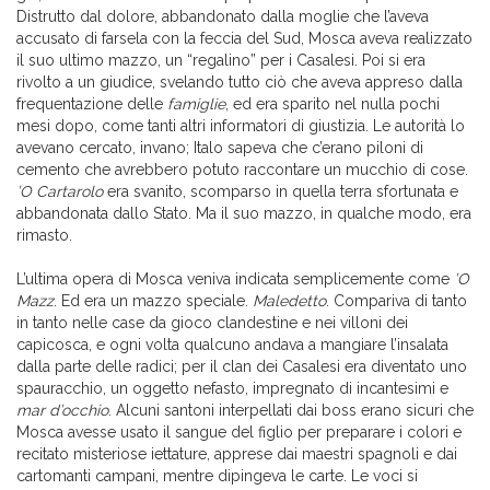
Distrutto dal dolore, abbandonato dalla moglie che l’aveva
accusato di farsela con la feccia del Sud, Mosca aveva realizzato
il suo ultimo mazzo, un “regalino” per i Casalesi. Poi si era
rivolto a un giudice, svelando tutto ciò che aveva appreso dalla
frequentazione delle
famiglie
, ed era sparito nel nulla pochi
mesi dopo, come tanti altri informatori di giustizia. Le autorità lo
avevano cercato, invano; Italo sapeva che c’erano piloni di
cemento che avrebbero potuto raccontare un mucchio di cose.
’O Cartarolo
era svanito, scomparso in quella terra sfortunata e
abbandonata dallo Stato. Ma il suo mazzo, in qualche modo, era
rimasto.
L’ultima opera di Mosca veniva indicata semplicemente come
’O
Mazz
. Ed era un mazzo speciale.
Maledetto
. Compariva di tanto
in tanto nelle case da gioco clandestine e nei villoni dei
capicosca, e ogni volta qualcuno andava a mangiare l’insalata
dalla parte delle radici; per il clan dei Casalesi era diventato uno
spauracchio, un oggetto nefasto, impregnato di incantesimi e
mar d’occhio
. Alcuni santoni interpellati dai boss erano sicuri che
Mosca avesse usato il sangue del figlio per preparare i colori e
recitato misteriose iettature, apprese dai maestri spagnoli e dai
cartomanti campani, mentre dipingeva le carte. Le voci si