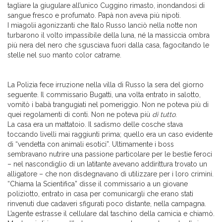
tagliare la giugulare all’unico Cuggino rimasto, inondandosi di
sangue fresco e profumato. Papà non aveva più nipoti.
I miagolii agonizzanti che Italo Russo lanciò nella notte non
turbarono il volto impassibile della luna, né la massiccia ombra
più nera del nero che sgusciava fuori dalla casa, fagocitando le
stelle nel suo manto color catrame.
La Polizia fece irruzione nella villa di Russo la sera del giorno
seguente. Il commissario Bugatti, una volta entrato in salotto,
vomitò i babà trangugiati nel pomeriggio. Non ne poteva più di
quei regolamenti di conti. Non ne poteva più
di tutto
.
La casa era un mattatoio. Il sadismo delle cosche stava
toccando livelli mai raggiunti prima; quello era un caso evidente
di “vendetta con animali esotici”. Ultimamente i boss
sembravano nutrire una passione particolare per le bestie feroci
– nel nascondiglio di un latitante avevano addirittura trovato un
alligatore – che non disdegnavano di utilizzare per i loro crimini.
“Chiama la Scientifica” disse il commissario a un giovane
poliziotto, entrato in casa per comunicargli che erano stati
rinvenuti due cadaveri sfigurati poco distante, nella campagna.
L’agente estrasse il cellulare dal taschino della camicia e chiamò.