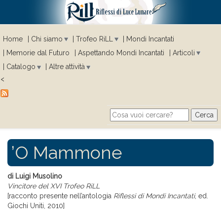
Home
Chi siamo
Trofeo RiLL
Mondi Incantati
Memorie dal Futuro
Aspettando Mondi Incantati
Articoli
Catalogo
Altre attività
<
Cerca
Search form
’O Mammone
di Luigi Musolino
Vincitore del XVI Trofeo RiLL
[racconto presente nell’antologia
Riflessi di Mondi Incantati
, ed.
Giochi Uniti, 2010]