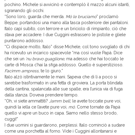
pochino. Michele si avvicinò e contemplò il mazzo alcuni istanti,
sgranando gli occhi.
“Sono loro, guarda che merda.
Mò le bruciamo
” proclamò
Beppe, portandosi una mano alla tasca posteriore dei pantaloni.
Italo capì subito, con terrore e un briciolo di rimpianto, ciò che
stava per accadere. I due Cuggini estrassero le pistole e gliele
puntarono addosso.
“Ci dispiace molto, Italo” disse Michele, col tono svogliato di chi
ha ricevuto un incarico spiacevole “ma così vuole Papà. Dice
che sei un
’nu bravo guaglione
, ma adesso che hai toccato le
carte di Mosca c’hai la sfiga addosso. Quello è superstizioso.
Facimm ampress
, te lo giuro.”
Italo alzò istintivamente le mani. Sapeva che di lì a poco si
sarebbe trasformato in una fetta di groviera. La porta blindata
della cantina, spalancata alle sue spalle, era l’unica via di fuga
dalla stanza. Doveva prendere tempo.
“Oh, vi siete ammattiti?
Jamm bell
, le avete toccate pure voi,
quindi la iella ce l’avete pure voi,
mò
. Come tornate da Papà
quello vi apre un buco in capa. Siamo nello stesso brodo,
cuggì!”
I due uomini si guardarono, perplessi. Italo cominciò a sudare
come una porchetta al forno. Vide i Cuggini allontanarsi e