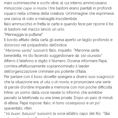
mani scimmiesche e occhi vitrei, al cui interno ammiccavano
minuscole
cape ’e morte
. I tre bastoni erano piantati in profondi
squarci nella schiena della creatura. Un’immagine che esprimeva
una carica di odio e malvagità insostenibile.
Italo ammucchiò in fretta le carte e quando fece per riporre il tre
di bastoni nel mazzo lanciò un urlo.
“Mannaggia la puttana!”
Il bordo affilato della carta gli aveva aperto un taglio profondo e
doloroso nel polpastrello dell’indice.
“
Maronna santa
” sussurrò Italo, inquieto. “Maronna santa
benedetta, mi sto facendo suggestionare da
’ste sturielle
.”
Afferrò il telefono e digitò il Numero. Doveva informare Papà,
com’era affettuosamente soprannominato il leader
dell’organizzazione criminale più potente d’Italia.
Per parlare con il boss dovette spiegare a diversi suoi scagnozzi
che la situazione era
di vita o di morte
, e pronunciare una serie
di parole d’ordine imparate a memoria con non poche difficoltà.
Infine, un uomo dalla voce nasale lo informò che avrebbe
passato la telefonata su una linea privata. Dopo un paio di minuti
di attesa, Papà rispose. Italo, in tono ossequioso e un po’
spaventato, riferì.
“
Va buon’, Italuzzo
” sussurrò la voce all’altro capo del filo. “Stai