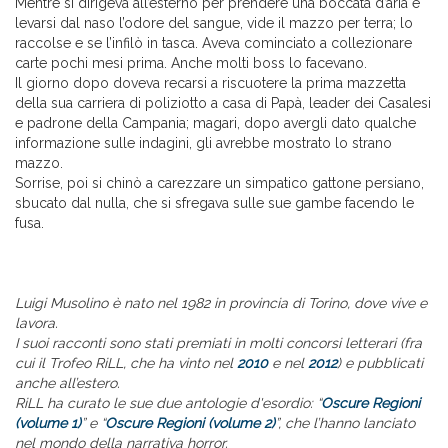
Mentre si dirigeva all’esterno per prendere una boccata d’aria e
levarsi dal naso l’odore del sangue, vide il mazzo per terra; lo
raccolse e se l’infilò in tasca. Aveva cominciato a collezionare
carte pochi mesi prima. Anche molti boss lo facevano.
Il giorno dopo doveva recarsi a riscuotere la prima mazzetta
della sua carriera di poliziotto a casa di Papà, leader dei Casalesi
e padrone della Campania; magari, dopo avergli dato qualche
informazione sulle indagini, gli avrebbe mostrato lo strano
mazzo.
Sorrise, poi si chinò a carezzare un simpatico gattone persiano,
sbucato dal nulla, che si sfregava sulle sue gambe facendo le
fusa.
Luigi Musolino è nato nel 1982 in provincia di Torino, dove vive e
lavora.
I suoi racconti sono stati premiati in molti concorsi letterari (fra
cui il Trofeo RiLL, che ha vinto nel
2010
e nel
2012
) e pubblicati
anche all’estero.
RiLL ha curato le sue due antologie d'esordio: “
Oscure Regioni
(volume 1)
” e “
Oscure Regioni (volume 2)
”, che l’hanno lanciato
nel mondo della narrativa horror.