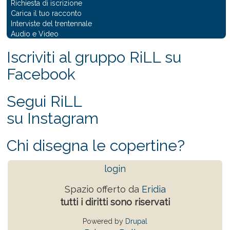
Richiesta di iscrizione
Carica il tuo racconto
Interviste del trentennale
Audio e Video
Iscriviti al gruppo RiLL su
Facebook
Segui RiLL
su Instagram
Chi disegna le copertine?
login
Spazio offerto da
Eridia
tutti i diritti sono riservati
Powered by
Drupal