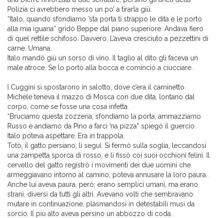
Polizia ci avrebbero messo un po’ a tirarla giù.
“Italo, quando sfondiamo ’sta porta ti strappo le dita e le porto
alla mia iguana” gridò Beppe dal piano superiore. Andava fiero
di quel rettile schifoso. Davvero. L’aveva cresciuto a pezzettini di
carne. Umana.
Italo mandò giù un sorso di vino. Il taglio al dito gli faceva un
male atroce. Se lo portò alla bocca e cominciò a ciucciare.
I Cuggini si spostarono in salotto, dove c’era il caminetto.
Michele teneva il mazzo di Mosca con due dita, lontano dal
corpo, come se fosse una cosa infetta.
“Bruciamo questa zozzeria, sfondiamo la porta, ammazziamo
Russo e andiamo da Pino a farci ’na pizza” spiegò il guercio.
Italo poteva aspettare. Era in trappola.
Totò, il gatto persiano, li seguì. Si fermò sulla soglia, leccandosi
una zampetta sporca di rosso, e li fissò coi suoi occhioni felini. Il
cervello del gatto registrò i movimenti dei due uomini che
armeggiavano intorno al camino; poteva annusare la loro paura.
Anche lui aveva paura, però; erano semplici umani, ma erano
strani, diversi da tutti gli altri. Avevano volti che sembravano
mutare in continuazione, plasmandosi in detestabili musi da
sorcio. Il più alto aveva persino un abbozzo di coda.