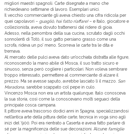
migliori maestri spagnoli. Carte disegnate a mano che
richiedevano settimane di lavoro. Esemplari unici.
Il vecchio commerciante gli aveva chiesto una cifra ridicola per
quei capolavori –
guagliò, hai fatto n’affare!
– e Italo, giocatore e
collezionista, aveva dovuto trattenersi dal ridere di gioia.
Adesso, nella penombra della sua cucina, scrutato dagli occhi
sonnolenti di Totò, il suo gatto persiano grasso come una
scrofa, rideva un po’ meno. Scorreva le carte tra le dita e
tremava.
Al mercato delle pulci aveva dato un’occhiata distratta alle figure,
riconoscendo la mano abile di Mosca, il suo tratto sicuro e
sinuoso, senza però cogliere i particolari. Non voleva sembrare
troppo interessato, permettere al commerciante di alzare il
prezzo. Ma se avesse saputo, avrebbe lasciato lì il mazzo.
San
Maradona
, sarebbe scappato col pepe in culo.
Vincenzo Mosca non era un artista qualunque. Italo conosceva
la sua storia, così come la conoscevano molti seguaci della
principale cosca campana.
Il pittore aveva trascorso dodici anni in Spagna, specializzandosi
nell’antica arte della pittura delle carte, tecnica in voga sino agli
inizi del ’900. Poi era rientrato a Caserta e aveva fatto parlare di
sé per la magnificenza delle sue decorazioni. Alcune
famiglie