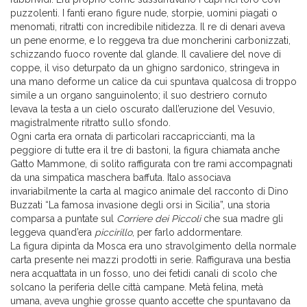
puzzolenti. I fanti erano figure nude, storpie, uomini piagati o
menomati, ritratti con incredibile nitidezza. Il re di denari aveva
un pene enorme, e lo reggeva tra due moncherini carbonizzati,
schizzando fuoco rovente dal glande. Il cavaliere del nove di
coppe, il viso deturpato da un ghigno sardonico, stringeva in
una mano deforme un calice da cui spuntava qualcosa di troppo
simile a un organo sanguinolento; il suo destriero cornuto
levava la testa a un cielo oscurato dall’eruzione del Vesuvio,
magistralmente ritratto sullo sfondo.
Ogni carta era ornata di particolari raccapriccianti, ma la
peggiore di tutte era il tre di bastoni, la figura chiamata anche
Gatto Mammone, di solito raffigurata con tre rami accompagnati
da una simpatica maschera baffuta. Italo associava
invariabilmente la carta al magico animale del racconto di Dino
Buzzati “La famosa invasione degli orsi in Sicilia”, una storia
comparsa a puntate sul
Corriere dei Piccoli
che sua madre gli
leggeva quand’era
piccirillo
, per farlo addormentare.
La figura dipinta da Mosca era uno stravolgimento della normale
carta presente nei mazzi prodotti in serie. Raffigurava una bestia
nera acquattata in un fosso, uno dei fetidi canali di scolo che
solcano la periferia delle città campane. Metà felina, metà
umana, aveva unghie grosse quanto accette che spuntavano da