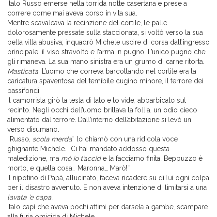
Italo Russo emerse nella torrida notte casertana e prese a
correre come mai aveva corso in vita sua.
Mentre scavalcava la recinzione del cortile, le palle
dolorosamente pressate sulla staccionata, si voltò verso la sua
bella villa abusiva; inquadrò Michele uscire di corsa dall’ingresso
principale, il viso stravolto e l’arma in pugno. L’unico pugno che
gli rimaneva. La sua mano sinistra era un grumo di carne ritorta.
Masticata
. L’uomo che correva barcollando nel cortile era la
caricatura spaventosa del temibile cugino minore, il terrore dei
bassifondi.
Il camorrista girò la testa di lato e lo vide, abbarbicato sul
recinto. Negli occhi dell’uomo brillava la follia, un odio cieco
alimentato dal terrore. Dall’interno dell’abitazione si levò un
verso disumano.
“Russo,
scola merda
” lo chiamò con una ridicola voce
ghignante Michele. “Ci hai mandato addosso questa
maledizione, ma
mò io t’accid
e la facciamo finita. Beppuzzo è
morto, e quella cosa… Maronna… Marò!”
Il nipotino di Papà, allucinato, faceva ricadere su di lui ogni colpa
per il disastro avvenuto. E non aveva intenzione di limitarsi a una
lavata ’e capa
.
Italo capì che aveva pochi attimi per darsela a gambe, scampare
alla furia omicida di Michele.