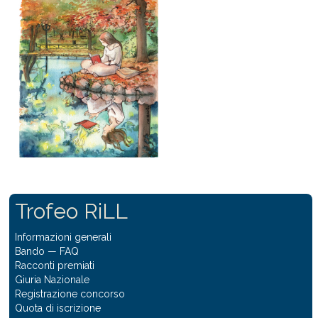
Trofeo RiLL
Informazioni generali
Bando
—
FAQ
Racconti premiati
Giuria Nazionale
Registrazione concorso
Quota di iscrizione