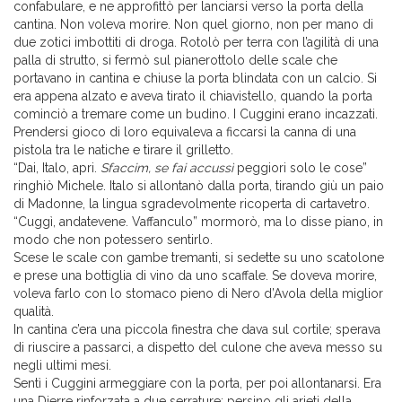
confabulare, e ne approfittò per lanciarsi verso la porta della
cantina. Non voleva morire. Non quel giorno, non per mano di
due zotici imbottiti di droga. Rotolò per terra con l’agilità di una
palla di strutto, si fermò sul pianerottolo delle scale che
portavano in cantina e chiuse la porta blindata con un calcio. Si
era appena alzato e aveva tirato il chiavistello, quando la porta
cominciò a tremare come un budino. I Cuggini erano incazzati.
Prendersi gioco di loro equivaleva a ficcarsi la canna di una
pistola tra le natiche e tirare il grilletto.
“Dai, Italo, apri.
Sfaccim, se fai accussì
peggiori solo le cose”
ringhiò Michele. Italo si allontanò dalla porta, tirando giù un paio
di Madonne, la lingua sgradevolmente ricoperta di cartavetro.
“Cuggì, andatevene. Vaffanculo” mormorò, ma lo disse piano, in
modo che non potessero sentirlo.
Scese le scale con gambe tremanti, si sedette su uno scatolone
e prese una bottiglia di vino da uno scaffale. Se doveva morire,
voleva farlo con lo stomaco pieno di Nero d’Avola della miglior
qualità.
In cantina c’era una piccola finestra che dava sul cortile; sperava
di riuscire a passarci, a dispetto del culone che aveva messo su
negli ultimi mesi.
Sentì i Cuggini armeggiare con la porta, per poi allontanarsi. Era
una Dierre rinforzata a due serrature; persino gli arieti della