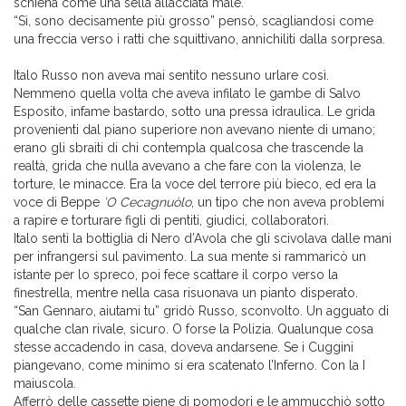
schiena come una sella allacciata male.
“Sì, sono decisamente più grosso” pensò, scagliandosi come
una freccia verso i ratti che squittivano, annichiliti dalla sorpresa.
Italo Russo non aveva mai sentito nessuno urlare così.
Nemmeno quella volta che aveva infilato le gambe di Salvo
Esposito, infame bastardo, sotto una pressa idraulica. Le grida
provenienti dal piano superiore non avevano niente di umano;
erano gli sbraiti di chi contempla qualcosa che trascende la
realtà, grida che nulla avevano a che fare con la violenza, le
torture, le minacce. Era la voce del terrore più bieco, ed era la
voce di Beppe
’O Cecagnuòlo
, un tipo che non aveva problemi
a rapire e torturare figli di pentiti, giudici, collaboratori.
Italo sentì la bottiglia di Nero d’Avola che gli scivolava dalle mani
per infrangersi sul pavimento. La sua mente si rammaricò un
istante per lo spreco, poi fece scattare il corpo verso la
finestrella, mentre nella casa risuonava un pianto disperato.
“San Gennaro, aiutami tu” gridò Russo, sconvolto. Un agguato di
qualche clan rivale, sicuro. O forse la Polizia. Qualunque cosa
stesse accadendo in casa, doveva andarsene. Se i Cuggini
piangevano, come minimo si era scatenato l’Inferno. Con la I
maiuscola.
Afferrò delle cassette piene di pomodori e le ammucchiò sotto