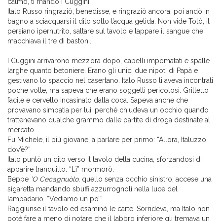
calmo, ti mando i Cuggini.”
Italo Russo ringraziò, benedisse, e ringraziò ancora; poi andò in
bagno a sciacquarsi il dito sotto l’acqua gelida. Non vide Totò, il
persiano ipernutrito, saltare sul tavolo e lappare il sangue che
macchiava il tre di bastoni.
I Cuggini arrivarono mezz’ora dopo, capelli impomatati e spalle
larghe quanto betoniere. Erano gli unici due nipoti di Papà e
gestivano lo spaccio nel casertano. Italo Russo li aveva incontrati
poche volte, ma sapeva che erano soggetti pericolosi. Grilletto
facile e cervello incasinato dalla coca. Sapeva anche che
provavano simpatia per lui, perché chiudeva un occhio quando
trattenevano qualche grammo dalle partite di droga destinate al
mercato.
Fu Michele, il più giovane, a parlare per primo: “Allora, Italuzzo,
dov’è?”
Italo puntò un dito verso il tavolo della cucina, sforzandosi di
apparire tranquillo. “Lì” mormorò.
Beppe
’O Cecagnuòlo
, quello senza occhio sinistro, accese una
sigaretta mandando sbuffi azzurrognoli nella luce del
lampadario. “Vediamo un po’.”
Raggiunse il tavolo ed esaminò le carte. Sorrideva, ma Italo non
poté fare a meno di notare che il labbro inferiore gli tremava un