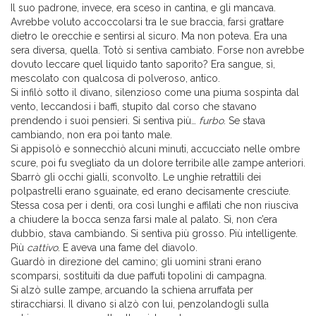
Il suo padrone, invece, era sceso in cantina, e gli mancava.
Avrebbe voluto accoccolarsi tra le sue braccia, farsi grattare
dietro le orecchie e sentirsi al sicuro. Ma non poteva. Era una
sera diversa, quella. Totò si sentiva cambiato. Forse non avrebbe
dovuto leccare quel liquido tanto saporito? Era sangue, sì,
mescolato con qualcosa di polveroso, antico.
Si infilò sotto il divano, silenzioso come una piuma sospinta dal
vento, leccandosi i baffi, stupito dal corso che stavano
prendendo i suoi pensieri. Si sentiva più…
furbo
. Se stava
cambiando, non era poi tanto male.
Si appisolò e sonnecchiò alcuni minuti, accucciato nelle ombre
scure, poi fu svegliato da un dolore terribile alle zampe anteriori.
Sbarrò gli occhi gialli, sconvolto. Le unghie retrattili dei
polpastrelli erano sguainate, ed erano decisamente cresciute.
Stessa cosa per i denti, ora così lunghi e affilati che non riusciva
a chiudere la bocca senza farsi male al palato. Sì, non c’era
dubbio, stava cambiando. Si sentiva più grosso. Più intelligente.
Più
cattivo
. E aveva una fame del diavolo.
Guardò in direzione del camino; gli uomini strani erano
scomparsi, sostituiti da due paffuti topolini di campagna.
Si alzò sulle zampe, arcuando la schiena arruffata per
stiracchiarsi. Il divano si alzò con lui, penzolandogli sulla