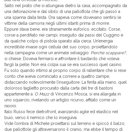
Saltò nel prato che si allungava dietro la casa, accompagnato da
una detonazione e dal sibilo di una pallottola che gli passò a
una spanna dalla testa. Ora sapeva come dovevano sentirsi le
vittime della camorra negli ultimi istanti prima di morire.
Eppure stava bene, era stranamente euforico, eccitato. Corse,
corse a perdifiato nei campi, inseguito dai passi del Cuggino e
da qualche colpo di pistola sparato alla cieca. Un’energia
incredibile invase ogni cellula del suo corpo, proiettandolo
nella campagna come un animale selvaggio.
Perché scappare?
,
si chiese. Doveva fermarsi e affrontare il bastardo che voleva
fargli la pelle. Non era colpa sua se era successo quel casino.
Fu solo quando intimò al proprio corpo di rallentare che si rese
conto che aveva cominciato a correre a quattro zampe,
distaccando notevolmente l’inseguitore. La ferita alla mano, quel
doloroso taglietto procurato dalla carta del tre di bastoni
appartenente a
’O Mazz
di Vincenzo Mosca, si era allargata in
uno squarcio, rivelando un artiglio ricurvo, affilato come un
rasoio.
Italo Russo fece dietrofront, avanzando agile ed elastico nel
buio, verso il nemico che lo inseguiva.
Vide l’ombra di Michele proiettarsi sul terreno e spiccò il balzo;
due pallottole gli attraversarono il cranio, ma ebbe il tempo di