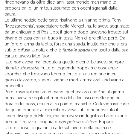
rincorrevano da oltre dieci anni, assumendo man mano le
proporzioni di un mito, sussurrato con occhi sgranati dalla
paura.
Le ultime notizie delle carte risalivano a un anno prima: Tony
“Mezzarecchia”, spacciatore della Mergellina, le aveva acquistate
da un antiquario di Posillipo; il giorno dopo l’avevano trovato sul
divano di casa con un buco in testa. Non di proiettile, però. Era
un foro di arma da taglio, forse una spada. Inutile dire che si era
subito diffusa la notizia che
’o fante ’e spade
era uscito dalla sua
carta e l’aveva fatto fuori.
Italo non aveva mai creduto a quelle dicerie. Le aveva sempre
ritenute
strunzate
, frutto di leggende popolari e coscienze
sporche, che trovavano terreno fertile in una regione in cui
gioco d’azzardo, superstizione e morti ammazzati andavano a
braccetto.
Però trovarsi il mazzo in mano, quel mazzo che fino al giorno
prima aveva relegato al mondo della fantasia e delle prigioni
dorate dei boss, era un altro paio di maniche. Collezionava carte
da quindici anni, e al mercatino aveva subito riconosciuto il
tipico disegno di Mosca, ma non aveva indugiato ad acquistarle
perché il mazzo sciagurato
non poteva esistere
. Eppure…
Italo dispose le quaranta carte sul tavolo della cucina e
rabbrividì. Era proprio come sussurravano i capi nei loro covi