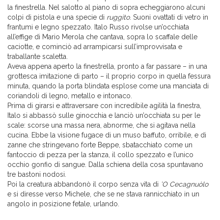
la finestrella. Nel salotto al piano di sopra echeggiarono alcuni
colpi di pistola e una specie di
ruggito
. Suoni ovattati di vetro in
frantumi e legno spezzato. Italo Russo rivolse un’occhiata
all’effige di Mario Merola che cantava, sopra lo scaffale delle
caciotte, e cominciò ad arrampicarsi sull’improvvisata e
traballante scaletta.
Aveva appena aperto la finestrella, pronto a far passare – in una
grottesca imitazione di parto – il proprio corpo in quella fessura
minuta, quando la porta blindata esplose come una manciata di
coriandoli di legno, metallo e intonaco.
Prima di girarsi e attraversare con incredibile agilità la finestra,
Italo si abbassò sulle ginocchia e lanciò un’occhiata su per le
scale: scorse una massa nera, abnorme, che si agitava nella
cucina. Ebbe la visione fugace di un muso baffuto, orribile, e di
zanne che stringevano forte Beppe, sbatacchiato come un
fantoccio di pezza per la stanza, il collo spezzato e l’unico
occhio gonfio di sangue. Dalla schiena della cosa spuntavano
tre bastoni nodosi.
Poi la creatura abbandonò il corpo senza vita di
’O Cecagnuòlo
e si diresse verso Michele, che se ne stava rannicchiato in un
angolo in posizione fetale, urlando.