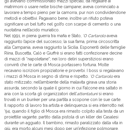
gli avevano commissionato mazzi speciali, da regalare ai
matrimoni o usare nelle bische campane; aveva cominciato a
lavorare a tempo pieno per la camorra, pur non condividendone
metodi e obiettivi. Pagavano bene, inoltre un rifiuto poteva
significare un bel tuffo nel golfo con scarpe di cemento o una
nuotatina nell’acido muriatico.
Nel 1991, in piena guerra tra mafia e Stato,
’O Cartarolo
aveva
raggiunto l’apice del successo; la sua fama, prima circoscritta
alla Campania, aveva raggiunto la Sicilia. Esponenti delle famiglie
Riina, Buscetta, Calò e Giuffrè si erano fatti confezionare decine
di mazzi di “napoletane”; nei loro deliri superstiziosi erano
convinti che le carte di Mosca portassero fortuna. Molte
recavano iscrizioni propiziatorie e proverbi. I boss si regalavano
i mazzi di Mosca in segno di stima e rispetto.
’O Cartarolo
era
stato mitizzato; nell’ambiente della malavita girava una storia
assurda, secondo la quale il giorno in cui Falcone era saltato in
aria con la scorta gli organizzatori dell’
attentatuni
si erano
trovati in un bunker per una partita a scopone con le sue carte.
Il rapporto di lavoro tra artista e delinquenza si era interrotto nel
’94, quando il figlio di Mosca era rimasto colpito alla testa da un
proiettile vagante, partito dalla pistola di un killer dei Casalesi
durante un agguato. Il bambino, rimasto paralizzato dalla vita in
giù, era morto alcuni mesi dopo per un’infezione polmonare.