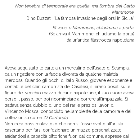
Non tenebra di temporale era quella, ma l’ombra del Gatto
Mammone.
Dino Buzzati, “La famosa invasione degli orsi in Sicilia”
Si vene ’o Mammone, chiurimme a porta.
(Se arriva il Mammone, chiudiamo la porta)
da un’antica filastrocca napoletana
Aveva acquistato le carte a un mercatino dell’usato di Scampia,
da un rigattiere con la faccia divorata da qualche malattia
merdosa. Quando gli occhi di Italo Russo, giovane esponente e
contabile del clan camorrista dei Casalesi, si erano posati sulle
figure del vecchio mazzo di carte napoletane, il suo cuore aveva
perso il passo, per poi ricominciare a correre all’impazzata. Si
trattava senza dubbio di uno dei rari e preziosi lavori di
Vincenzo Mosca, conosciuto nell’ambiente della camorra e dei
collezionisti come
’O Cartarolo
.
Non c’era boss malavitoso che non si fosse rivolto all’artista
casertano per farsi confezionare un mazzo personalizzato,
affidandosi a capacità pittoriche fuori dal comune, apprese dai