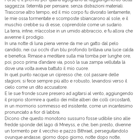
saggezza: l’eternità per pensare, senza distrazioni materiali.
Trascorse altro tempo, ed il mio corpo fu divorato lentamente,
le mie ossa tormentate e scomposte sbiancarono al sole, e il
muschio crebbe su di esse, coprendole come un sudario.
La terra, infine, m’accolse in un umido abbraccio, e fu allora che
avvenne il prodigio.
In una notte di luna piena venne da me un gatto dal pelo
candido, nei cui occhi d’un blu profondo brillava una luce calda
e benefica. Rimase a meditare sulla mia tomba per lunghe ore,
poi, poco prima d’andare via, posò la sua zampa vellutata là
dove una volta aveva battuto il mio cuore.
In quel punto nacque un cipresso che, col passare delle
stagioni, si fece sempre più alto e robusto, levandosi verso il
cielo come un dito accusatore.
E le sue fronde scure presero ad agitarsi al vento, aggiungendo
il proprio stormire a quello dei mille alberi dei colli circostanti,
in un mormorio sommesso ed insistente, come un incantesimo
pronunciato a fior di labbra.
Dicono che questo monotono sussurro fosse udibile sino alle
fredde sponde del lago di Mneyss, e che, ben presto, divenne
un tormento per il vecchio e pazzo Bithrael, perseguitandolo
ovunque andasse, giorno dopo giorno, notte dopo notte,