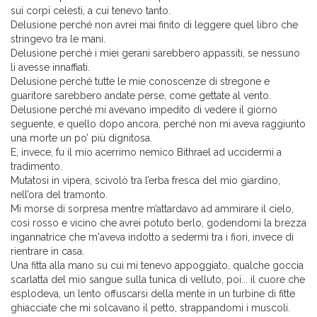
sui corpi celesti, a cui tenevo tanto.
Delusione perché non avrei mai finito di leggere quel libro che
stringevo tra le mani.
Delusione perché i miei gerani sarebbero appassiti, se nessuno
li avesse innaffiati.
Delusione perché tutte le mie conoscenze di stregone e
guaritore sarebbero andate perse, come gettate al vento.
Delusione perché mi avevano impedito di vedere il giorno
seguente, e quello dopo ancora, perché non mi aveva raggiunto
una morte un po’ più dignitosa.
E, invece, fu il mio acerrimo nemico Bithrael ad uccidermi a
tradimento.
Mutatosi in vipera, scivolò tra l’erba fresca del mio giardino,
nell’ora del tramonto.
Mi morse di sorpresa mentre m’attardavo ad ammirare il cielo,
così rosso e vicino che avrei potuto berlo, godendomi la brezza
ingannatrice che m'aveva indotto a sedermi tra i fiori, invece di
rientrare in casa.
Una fitta alla mano su cui mi tenevo appoggiato, qualche goccia
scarlatta del mio sangue sulla tunica di velluto, poi... il cuore che
esplodeva, un lento offuscarsi della mente in un turbine di fitte
ghiacciate che mi solcavano il petto, strappandomi i muscoli.