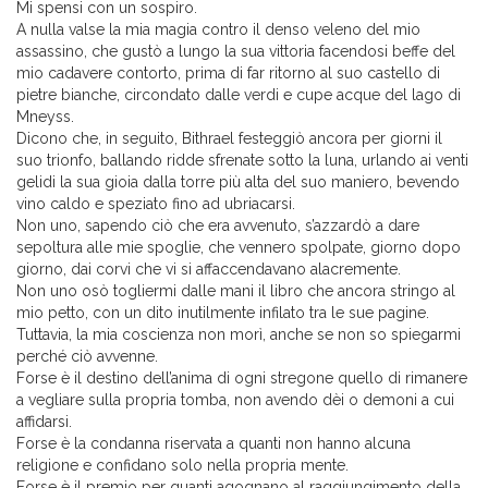
Mi spensi con un sospiro.
A nulla valse la mia magia contro il denso veleno del mio
assassino, che gustò a lungo la sua vittoria facendosi beffe del
mio cadavere contorto, prima di far ritorno al suo castello di
pietre bianche, circondato dalle verdi e cupe acque del lago di
Mneyss.
Dicono che, in seguito, Bithrael festeggiò ancora per giorni il
suo trionfo, ballando ridde sfrenate sotto la luna, urlando ai venti
gelidi la sua gioia dalla torre più alta del suo maniero, bevendo
vino caldo e speziato fino ad ubriacarsi.
Non uno, sapendo ciò che era avvenuto, s’azzardò a dare
sepoltura alle mie spoglie, che vennero spolpate, giorno dopo
giorno, dai corvi che vi si affaccendavano alacremente.
Non uno osò togliermi dalle mani il libro che ancora stringo al
mio petto, con un dito inutilmente infilato tra le sue pagine.
Tuttavia, la mia coscienza non morì, anche se non so spiegarmi
perché ciò avvenne.
Forse è il destino dell’anima di ogni stregone quello di rimanere
a vegliare sulla propria tomba, non avendo dèi o demoni a cui
affidarsi.
Forse è la condanna riservata a quanti non hanno alcuna
religione e confidano solo nella propria mente.
Forse è il premio per quanti agognano al raggiungimento della