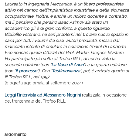
Laureato in Ingegneria Meccanica, è un libero professionista
attivo nel campo dell’impiantistica industriale e della sicurezza
occupazionale. Inoltre, è anche un noioso docente a contratto,
ma il pensiero che persino Isaac Asimov sia stato un
accademico gli è di gran conforto, a questo riguardo.
Bibliofilo veterano, ha seri problemi nel trovare nuovo spazio in
casa per tutti i volumi dei suoi autori prediletti, mosso dal
malcelato intento di emulare la collezione (reale) di Umberto
Eco nonché quella (fittizia) del Prof. Martin Jacques Mystère.
Ha partecipato più volte al Trofeo RiLL, di cui ha vinto la
seconda edizione (con "
La Voce di Arion
") e la quarta edizione
(con “
Il processo
”). Con “
Testimonianza
”, poi, è arrivato quarto al
III Trofeo RiLL, nel 1997.
(biografia aggiornata al settembre 2024)
Leggi l'intervista ad Alessandro Negrini
realizzata in occasione
del trentennale del Trofeo RiLL.
argomento: