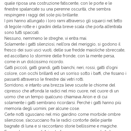
quale riposa una costruzione fatiscente, con le porte e le
finestre spalancate su una perenne oscurità, che sembra
respingere i raggi del sole più brillante.
I pini hanno allungato i loro rami attraverso gli squarci nel tetto
di tegole rotte e i gradini della breve scala che porta all’entrata
sono tutti spaccati.
Nessuno, nemmeno le streghe, vi entra mai.
Solamente i gatti silenziosi, nell’ora del meriggio, si godono il
fresco dei suoi usci vuoti, delle sue fredde maioliche sbreccate,
ed ascoltano lo stormire delle fronde, con la mente persa,
come in un dolcissimo ricordo.
Gatti piccoli, gatti grandi, gatti bianchi, neri, rossi, gatti d’ogni
colore, con occhi brillanti ed un sorriso sotto i baffi, che fissano i
passanti attraverso le finestre dai vetri rotti.
Sorridono, e intanto una brezza lieve scuote le chiome del
cipresso che affonda le radici nel mio cuore, nel cuore di un
uomo che un tempo qualcuno chiamava Arion e di cui
solamente i gatti sembrano ricordarsi. Perché i gatti hanno più
memoria degli uomini, per alcune cose.
Certe notti sgusciano nel mio giardino come morbide ombre
silenziose, s’accucciano fra le radici contorte delle piante
bagnate di luna e si raccontano storie bellissime e magiche.