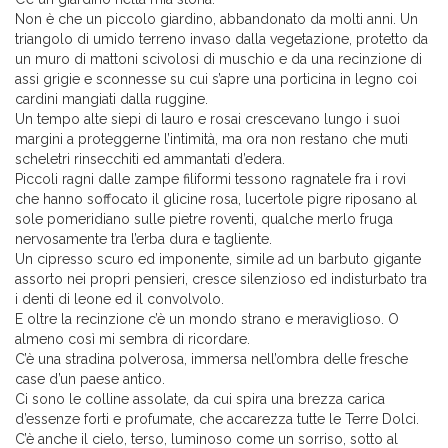
Non è che un piccolo giardino, abbandonato da molti anni. Un
triangolo di umido terreno invaso dalla vegetazione, protetto da
un muro di mattoni scivolosi di muschio e da una recinzione di
assi grigie e sconnesse su cui s’apre una porticina in legno coi
cardini mangiati dalla ruggine.
Un tempo alte siepi di lauro e rosai crescevano lungo i suoi
margini a proteggerne l’intimità, ma ora non restano che muti
scheletri rinsecchiti ed ammantati d’edera.
Piccoli ragni dalle zampe filiformi tessono ragnatele fra i rovi
che hanno soffocato il glicine rosa, lucertole pigre riposano al
sole pomeridiano sulle pietre roventi, qualche merlo fruga
nervosamente tra l’erba dura e tagliente.
Un cipresso scuro ed imponente, simile ad un barbuto gigante
assorto nei propri pensieri, cresce silenzioso ed indisturbato tra
i denti di leone ed il convolvolo.
E oltre la recinzione c’è un mondo strano e meraviglioso. O
almeno così mi sembra di ricordare.
C’è una stradina polverosa, immersa nell’ombra delle fresche
case d’un paese antico.
Ci sono le colline assolate, da cui spira una brezza carica
d’essenze forti e profumate, che accarezza tutte le Terre Dolci.
C’è anche il cielo, terso, luminoso come un sorriso, sotto al