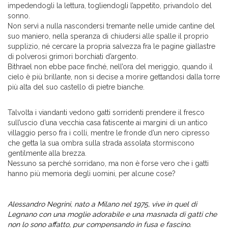
impedendogli la lettura, togliendogli l’appetito, privandolo del
sonno.
Non servì a nulla nascondersi tremante nelle umide cantine del
suo maniero, nella speranza di chiudersi alle spalle il proprio
supplizio, né cercare la propria salvezza fra le pagine giallastre
di polverosi grimori borchiati d’argento.
Bithrael non ebbe pace finché, nell’ora del meriggio, quando il
cielo è più brillante, non si decise a morire gettandosi dalla torre
più alta del suo castello di pietre bianche.
Talvolta i viandanti vedono gatti sorridenti prendere il fresco
sull’uscio d’una vecchia casa fatiscente ai margini di un antico
villaggio perso fra i colli, mentre le fronde d’un nero cipresso
che getta la sua ombra sulla strada assolata stormiscono
gentilmente alla brezza.
Nessuno sa perché sorridano, ma non è forse vero che i gatti
hanno più memoria degli uomini, per alcune cose?
Alessandro Negrini, nato a Milano nel 1975, vive in quel di
Legnano con una moglie adorabile e una masnada di gatti che
non lo sono affatto, pur compensando in fusa e fascino.