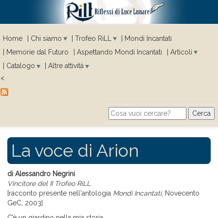
Home
Chi siamo
Trofeo RiLL
Mondi Incantati
Memorie dal Futuro
Aspettando Mondi Incantati
Articoli
Catalogo
Altre attività
<
Cerca
Search form
La voce di Arion
di Alessandro Negrini
Vincitore del II Trofeo RiLL
[racconto presente nell'antologia
Mondi Incantati
, Novecento
GeC, 2003]
C’è un giardino nella mia storia.