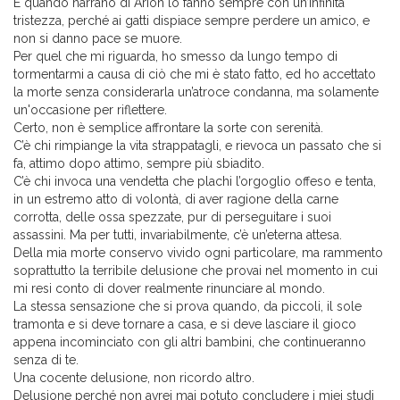
E quando narrano di Arion lo fanno sempre con un’infinita
tristezza, perché ai gatti dispiace sempre perdere un amico, e
non si danno pace se muore.
Per quel che mi riguarda, ho smesso da lungo tempo di
tormentarmi a causa di ciò che mi è stato fatto, ed ho accettato
la morte senza considerarla un’atroce condanna, ma solamente
un'occasione per riflettere.
Certo, non è semplice affrontare la sorte con serenità.
C’è chi rimpiange la vita strappatagli, e rievoca un passato che si
fa, attimo dopo attimo, sempre più sbiadito.
C’è chi invoca una vendetta che plachi l’orgoglio offeso e tenta,
in un estremo atto di volontà, di aver ragione della carne
corrotta, delle ossa spezzate, pur di perseguitare i suoi
assassini. Ma per tutti, invariabilmente, c’è un’eterna attesa.
Della mia morte conservo vivido ogni particolare, ma rammento
soprattutto la terribile delusione che provai nel momento in cui
mi resi conto di dover realmente rinunciare al mondo.
La stessa sensazione che si prova quando, da piccoli, il sole
tramonta e si deve tornare a casa, e si deve lasciare il gioco
appena incominciato con gli altri bambini, che continueranno
senza di te.
Una cocente delusione, non ricordo altro.
Delusione perché non avrei mai potuto concludere i miei studi