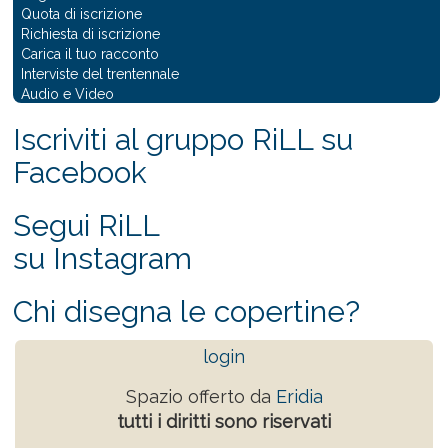
Quota di iscrizione
Richiesta di iscrizione
Carica il tuo racconto
Interviste del trentennale
Audio e Video
Iscriviti al gruppo RiLL su
Facebook
Segui RiLL
su Instagram
Chi disegna le copertine?
login
Spazio offerto da
Eridia
tutti i diritti sono riservati