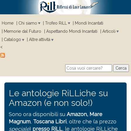
Home
Chi siamo
Trofeo RiLL
Mondi Incantati
Memorie dal Futuro
Aspettando Mondi Incantati
Articoli
Catalogo
Altre attività
<
Cerca
Search form
Le antologie RiLLiche su
Amazon (e non solo!)
Sono ora disponibili su
Amazon,
Mare
Magnum
,
Toscana Libri
, oltre che (a prezzo
speciale
)
presso RiLL
, le antologie RiLLiche