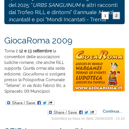
del 2025: “
URBS SANGUINUM
e altri racconti
dal Trofeo RiLL e dintorni” (l'annuale
Mondi
1
2
Incantati
) e poi “Mondi Incantati - Trenta
racconti fantastici e una storia d'amore”, il
volume
speciale
che celebra il
trentennale
GiocaRoma 2009
del Trofeo RiLL.
Torna il
12 e 13 settembre
la
convention delle associazioni
ludiche romane, che anche RiLL
Continua...
about
supporta. Giunta ormai alla sesta
antol
edizione,
GiocaRoma
si svolgerà
RiLL
presso la Polisportiva Comunale
“Tellene”, in via Aldo Fabrizi 80, a
Ama
Spinaceto (XII Municipio).
(e
so
Continua...
Gi
Submitted by
franz
on Wed, 26/08/2009 - 15:10