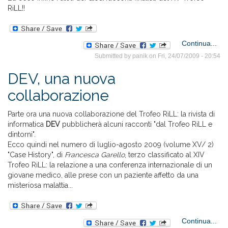
RiLL!!
ab
Continua...
Submitted by
panik
on Fri, 24/07/2009 - 20:54
Tr
RiL
DEV, una nuova
fina
collaborazione
Parte ora una nuova collaborazione del Trofeo RiLL: la rivista di
informatica
DEV
pubblicherà alcuni racconti "dal Trofeo RiLL e
dintorni".
Ecco quindi nel numero di luglio-agosto 2009 (volume XV/ 2)
"Case History", di
Francesca Garello
, terzo classificato al XIV
Trofeo RiLL: la relazione a una conferenza internazionale di un
giovane medico, alle prese con un paziente affetto da una
misteriosa malattia...
Continua...