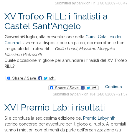
Submitted by
panik
on Fri, 17/07/2009 - 08:47
col
XV Trofeo RiLL: i finalisti a
Castel Sant'Angelo
Giovedì 16 luglio
, alla presentazione della
Guida Galattica dei
Gourmet
, avremo a disposizione un palco, dei microfoni e ben
tre giurati del Trofeo RiLL:
Giulio Leoni
,
Massimo Mongai
e
Massimo Pietroselli
.
Quale occasione migliore per annunciare i finalisti del XV Trofeo
RiLL?
Continua...
Submitted by
panik
on Tue, 14/07/2009 - 21:57
XVI Premio Lab: i risultati
San
Si è conclusa la sedicesima edizione del
Premio Labyrinth
,
storico concorso per avventure per il gioco di ruolo. Ai premiati
vanno i migliori complimenti da parte dell’organizzazione (su