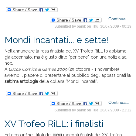
a
Continua...
Str
Submitted by
panik
on Thu, 30/07/2009 - 00:19
Li
Mondi Incantati... e sette!
Nell'annunciare la rosa finalista del XV Trofeo RiLL lo abbiamo
già accennato, ma è giusto dirlo "per bene", con una notizia ad
hoc.
A
Lucca Comics & Games 2009
(29 ottobre - 1 novembre)
avremo il piacere di presentare al pubblico degli appassionati
la
settima antologia
della collana "Mondi Incantati"
.
Continua...
Submitted by
panik
on Tue, 28/07/2009 - 21:12
Inca
XV Trofeo RiLL: i finalisti
Ed ecco infine i titoli dei
dieci
racconti finalisti del XV Trofeo