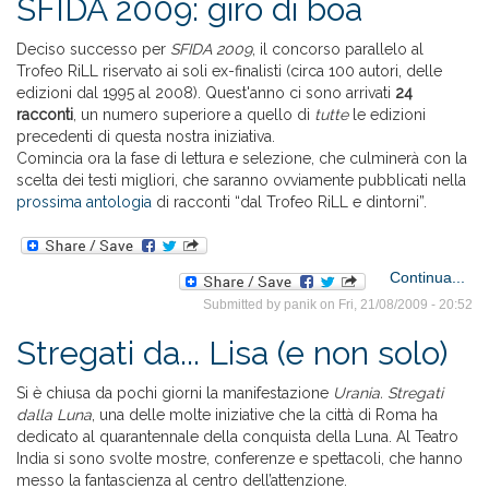
SFIDA 2009: giro di boa
Deciso successo per
SFIDA 2009
, il concorso parallelo al
Trofeo RiLL riservato ai soli ex-finalisti (circa 100 autori, delle
edizioni dal 1995 al 2008). Quest'anno ci sono arrivati
24
racconti
, un numero superiore a quello di
tutte
le edizioni
precedenti di questa nostra iniziativa.
Comincia ora la fase di lettura e selezione, che culminerà con la
scelta dei testi migliori, che saranno ovviamente pubblicati nella
prossima antologia
di racconti “dal Trofeo RiLL e dintorni”.
ab
Continua...
SF
Submitted by
panik
on Fri, 21/08/2009 - 20:52
20
gir
Stregati da... Lisa (e non solo)
Si è chiusa da pochi giorni la manifestazione
Urania. Stregati
dalla Luna
, una delle molte iniziative che la città di Roma ha
dedicato al quarantennale della conquista della Luna. Al Teatro
India si sono svolte mostre, conferenze e spettacoli, che hanno
messo la fantascienza al centro dell’attenzione.