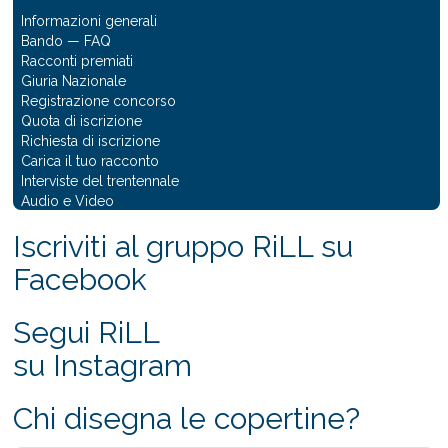
Informazioni generali
Bando
—
FAQ
Racconti premiati
Giuria Nazionale
Registrazione concorso
Quota di iscrizione
Richiesta di iscrizione
Carica il tuo racconto
Interviste del trentennale
Audio e Video
Iscriviti al gruppo RiLL su
Facebook
Segui RiLL
su Instagram
Chi disegna le copertine?