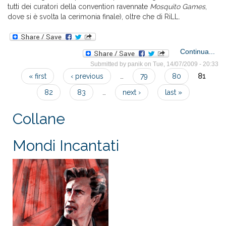
tutti dei curatori della convention ravennate
Mosquito Games
,
dove si è svolta la cerimonia finale), oltre che di RiLL.
a
Continua...
Submitted by
panik
on Tue, 14/07/2009 - 20:33
Pr
« first
‹ previous
…
79
80
81
La
Pages
risu
82
83
…
next ›
last »
Collane
Mondi Incantati