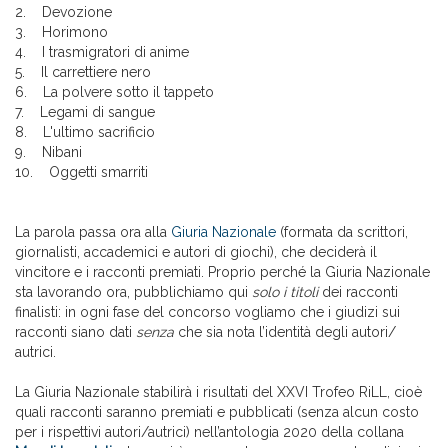
2. Devozione
3. Horimono
4. I trasmigratori di anime
5. Il carrettiere nero
6. La polvere sotto il tappeto
7. Legami di sangue
8. L'ultimo sacrificio
9. Nibani
10. Oggetti smarriti
La parola passa ora alla
Giuria Nazionale
(formata da scrittori,
giornalisti, accademici e autori di giochi), che deciderà il
vincitore e i racconti premiati. Proprio perché la Giuria Nazionale
sta lavorando ora, pubblichiamo qui
solo i titoli
dei racconti
finalisti: in ogni fase del concorso vogliamo che i giudizi sui
racconti siano dati
senza
che sia nota l’identità degli autori/
autrici.
La Giuria Nazionale stabilirà i risultati del XXVI Trofeo RiLL, cioè
quali racconti saranno premiati e pubblicati (senza alcun costo
per i rispettivi autori/autrici) nell’antologia 2020 della collana