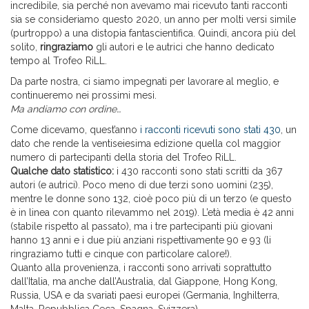
incredibile, sia perché non avevamo mai ricevuto tanti racconti
sia se consideriamo questo 2020, un anno per molti versi simile
(purtroppo) a una distopia fantascientifica. Quindi, ancora più del
solito,
ringraziamo
gli autori e le autrici che hanno dedicato
tempo al Trofeo RiLL.
Da parte nostra, ci siamo impegnati per lavorare al meglio, e
continueremo nei prossimi mesi.
Ma andiamo con ordine…
Come dicevamo, quest’anno
i racconti ricevuti sono stati 430
, un
dato che rende la ventiseiesima edizione quella col maggior
numero di partecipanti della storia del Trofeo RiLL.
Qualche dato statistico:
i 430 racconti sono stati scritti da 367
autori (e autrici). Poco meno di due terzi sono uomini (235),
mentre le donne sono 132, cioè poco più di un terzo (e questo
è in linea con quanto rilevammo nel 2019). L’età media è 42 anni
(stabile rispetto al passato), ma i tre partecipanti più giovani
hanno 13 anni e i due più anziani rispettivamente 90 e 93 (li
ringraziamo tutti e cinque con particolare calore!).
Quanto alla provenienza, i racconti sono arrivati soprattutto
dall’Italia, ma anche dall’Australia, dal Giappone, Hong Kong,
Russia, USA e da svariati paesi europei (Germania, Inghilterra,