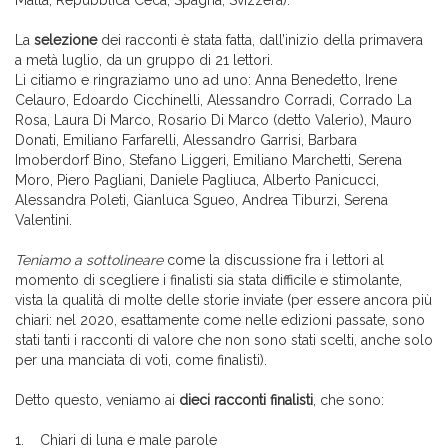
Malta, Repubblica Ceca, Spagna, Svizzera).
La
selezione
dei racconti è stata fatta, dall’inizio della primavera
a metà luglio, da un gruppo di 21 lettori.
Li citiamo e ringraziamo uno ad uno: Anna Benedetto, Irene
Celauro, Edoardo Cicchinelli, Alessandro Corradi, Corrado La
Rosa, Laura Di Marco, Rosario Di Marco (detto Valerio), Mauro
Donati, Emiliano Farfarelli, Alessandro Garrisi, Barbara
Imoberdorf Bino, Stefano Liggeri, Emiliano Marchetti, Serena
Moro, Piero Pagliani, Daniele Pagliuca, Alberto Panicucci,
Alessandra Poleti, Gianluca Sgueo, Andrea Tiburzi, Serena
Valentini.
Teniamo a sottolineare
come la discussione fra i lettori al
momento di scegliere i finalisti sia stata difficile e stimolante,
vista la qualità di molte delle storie inviate (per essere ancora più
chiari: nel 2020, esattamente come nelle edizioni passate, sono
stati tanti i racconti di valore che non sono stati scelti, anche solo
per una manciata di voti, come finalisti).
Detto questo, veniamo ai
dieci racconti finalisti
, che sono:
1. Chiari di luna e male parole