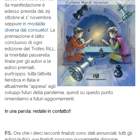
(la manifestazione è
adesso prevista dal 29
ottobre al 1° novembre,
seppure
in modalità
diversa dal consueto
). La
premiazione è l’atto
conclusivo di ogni
edizione del Trofeo RiLL,
la (meritata) passerella
finale per gli autori e le
autrici premiati…
purtroppo, tutta l’attività
fieristica in Italia è
attualmente “appesa” agli
sviluppi futuri della pandemia, quindi su questo punto
rimandiamo a futuri aggiornamenti.
In una parola: restate in contatto!!
P.S.:
Ora che i dieci racconti finalisti sono stati annunciati, tutti gli
autori/autrici
non
finalisti possono nuovamente disporre