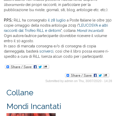
liberamente
dei propri racconti, in particolare per la
pubblicazione (su riviste, giornali, siti, blog, antologie etc. etc.).
P.P.S.:
RiLL ha consegnato
il 28 luglio
a Poste Italiane le oltre 350
copie omaggio della nostra antologia 2019 ("
LEUCOSYA e altri
racconti dal Trofeo RiLL e dintorni
", collana
Mondi Incantati
).
Ogni autore/autrice partecipante dovrebbe ricevere il volume
entro il 10 agosto.
In caso di mancata consegna e/o di consegna di copia
danneggiata, basterà
scriverci
, così che il libro possa essere ri-
spedito a cura di RiLL (senza alcun costo per i partecipanti).
Submitted by
admin
on Thu, 30/07/2020 - 14:28
Collane
Mondi Incantati