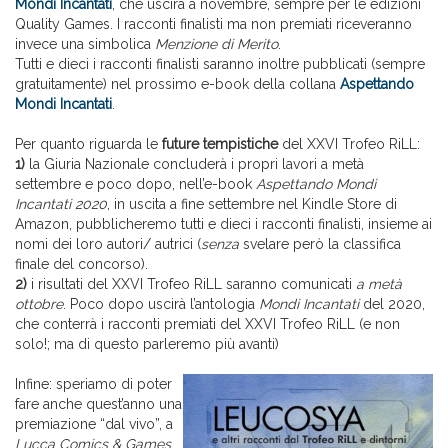
Mondi Incantati
, che uscirà a novembre, sempre per le edizioni
Quality Games. I racconti finalisti ma non premiati riceveranno
invece una simbolica
Menzione di Merito
.
Tutti e dieci i racconti finalisti saranno inoltre pubblicati (sempre
gratuitamente) nel prossimo e-book della collana
Aspettando
Mondi Incantati
.
Per quanto riguarda le
future tempistiche
del XXVI Trofeo RiLL:
1)
la Giuria Nazionale concluderà i propri lavori a metà
settembre e poco dopo, nell’e-book
Aspettando Mondi
Incantati 2020
, in uscita a fine settembre nel Kindle Store di
Amazon, pubblicheremo tutti e dieci i racconti finalisti, insieme ai
nomi dei loro autori/ autrici (
senza
svelare però la classifica
finale del concorso).
2)
i risultati del XXVI Trofeo RiLL saranno comunicati
a metà
ottobre
. Poco dopo uscirà l’antologia
Mondi Incantati
del 2020,
che conterrà i racconti premiati del XXVI Trofeo RiLL (e non
solo!; ma di questo parleremo più avanti)
Infine: speriamo di poter
fare anche quest’anno una
premiazione “dal vivo”, a
Lucca Comics & Games