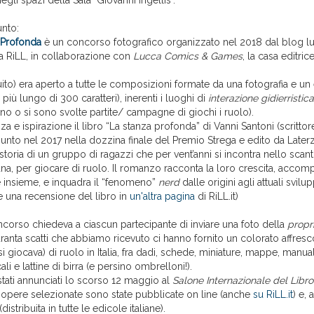
negli spazi della Sala "Giovanni Ingellis".
unto:
 Profonda
è un concorso fotografico organizzato nel 2018 dal blog l
a RiLL, in collaborazione con
Lucca Comics & Games
, la casa editric
tuito) era aperto a tutte le composizioni formate da una fotografia e un
più lungo di 300 caratteri), inerenti i luoghi di
interazione gidierristica
ono o si sono svolte partite/ campagne di giochi i ruolo).
za e ispirazione il libro “La stanza profonda” di Vanni Santoni (scrittor
iunto nel 2017 nella dozzina finale del Premio Strega e edito da Laterz
storia di un gruppo di ragazzi che per vent’anni si incontra nello scant
ana, per giocare di ruolo. Il romanzo racconta la loro crescita, acco
 insieme, e inquadra il “fenomeno”
nerd
dalle origini agli attuali svilup
e una recensione del libro in
un'altra pagina
di RiLL.it)
concorso chiedeva a ciascun partecipante di inviare una foto della
propr
uaranta scatti che abbiamo ricevuto ci hanno fornito un colorato affresc
 si giocava) di ruolo in Italia, fra dadi, schede, miniature, mappe, manu
li e lattine di birra (e persino ombrelloni!).
tati annunciati lo scorso 12 maggio al
Salone Internazionale del Libro
opere selezionate sono state pubblicate on line (anche
su RiLL.it
) e, 
distribuita in tutte le edicole italiane).