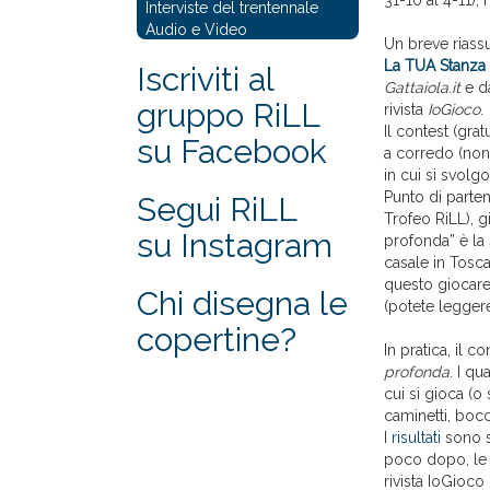
31-10 al 4-11), 
Interviste del trentennale
Audio e Video
Un breve riass
La TUA Stanza
Iscriviti al
Gattaiola.it
e d
gruppo RiLL
rivista
IoGioco
.
Il contest (gra
su Facebook
a corredo (non 
in cui si svolg
Punto di parten
Segui RiLL
Trofeo RiLL), g
su Instagram
profonda” è la 
casale in Tosc
questo giocare
Chi disegna le
(potete legger
copertine?
In pratica, il 
profonda
. I q
cui si gioca (o
caminetti, bocca
I
risultati
sono s
poco dopo, le 
rivista IoGioco (