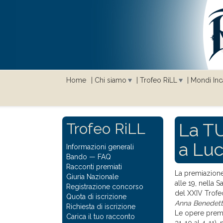
Home
Chi siamo
Trofeo RiLL
Mondi Inca
La TU
Trofeo RiLL
a Lu
Informazioni generali
Bando
—
FAQ
Racconti premiati
La premiazion
Giuria Nazionale
alle 19, nella 
Registrazione concorso
del XXIV Trofe
Quota di iscrizione
Anna Benedet
Richiesta di iscrizione
Le opere premia
Carica il tuo racconto