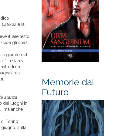
udico
e
Laterza
e la
 eventuale testo
(cioè gli spazi
e e giurato del
a. “La stanza
inato di un
mpagnata da
pi.
Memorie dal
Futuro
ia stanza
o dei luoghi in
ali, ma anche
di Torino;
a giugno, sulla