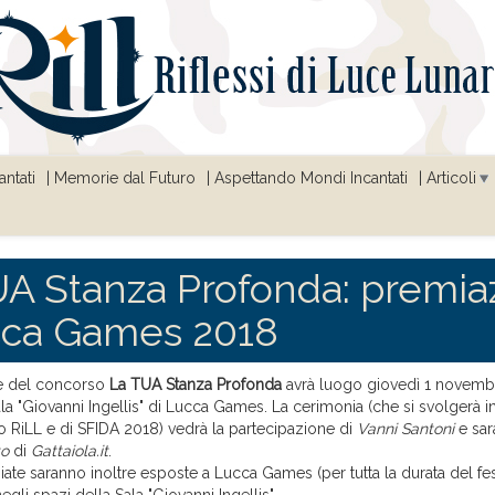
ntati
Memorie dal Futuro
Aspettando Mondi Incantati
Articoli
A Stanza Profonda: premia
cca Games 2018
e del concorso
La TUA Stanza Profonda
avrà luogo giovedì 1 novembre
Sala "Giovanni Ingellis" di Lucca Games. La cerimonia (che si svolgerà 
o RiLL e di SFIDA 2018) vedrà la partecipazione di
Vanni Santoni
e sar
to
di
Gattaiola.it
.
te saranno inoltre esposte a Lucca Games (per tutta la durata del fest