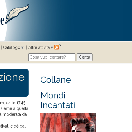
<
Catalogo
Altre attività
Cerca
Search form
zione
Collane
Mondi
Incantati
, dalle 17.45
insieme a quella
à moderata da
ival, cioè dal