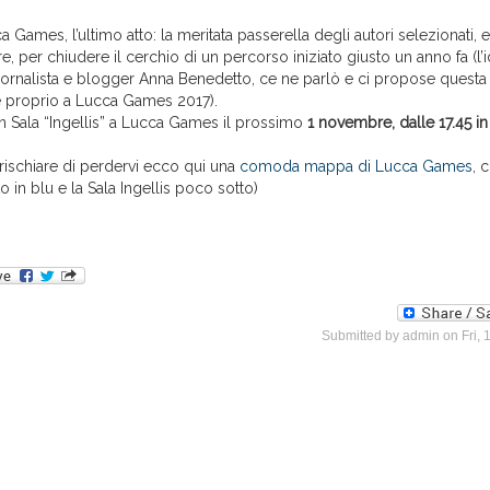
 Games, l’ultimo atto: la meritata passerella degli autori selezionati, 
e, per chiudere il cerchio di un percorso iniziato giusto un anno fa (l’i
iornalista e blogger Anna Benedetto, ce ne parlò e ci propose questa
 proprio a Lucca Games 2017).
in Sala “Ingellis” a Lucca Games il prossimo
1 novembre, dalle 17.45 in
rischiare di perdervi ecco qui una
comoda mappa di Lucca Games
, 
o in blu e la Sala Ingellis poco sotto)
Submitted by
admin
on Fri, 