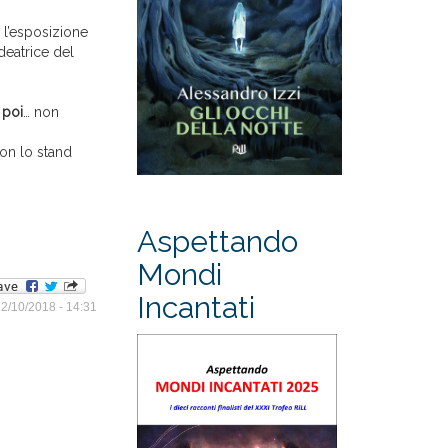
e l’esposizione
deatrice del
 poi
… non
con lo stand
Aspettando
Mondi
Incantati
12/10/2018 - 14:31