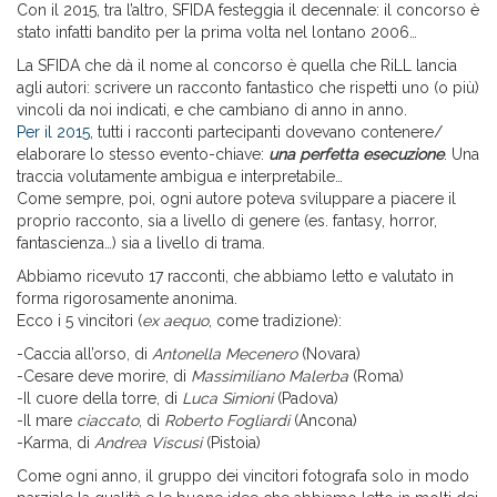
Con il 2015, tra l’altro, SFIDA festeggia il decennale: il concorso è
stato infatti bandito per la prima volta nel lontano 2006…
La SFIDA che dà il nome al concorso è quella che RiLL lancia
agli autori: scrivere un racconto fantastico che rispetti uno (o più)
vincoli da noi indicati, e che cambiano di anno in anno.
Per il 2015
, tutti i racconti partecipanti dovevano contenere/
elaborare lo stesso evento-chiave:
una perfetta esecuzione
. Una
traccia volutamente ambigua e interpretabile…
Come sempre, poi, ogni autore poteva sviluppare a piacere il
proprio racconto, sia a livello di genere (es. fantasy, horror,
fantascienza…) sia a livello di trama.
Abbiamo ricevuto 17 racconti, che abbiamo letto e valutato in
forma rigorosamente anonima.
Ecco i 5 vincitori (
ex aequo
, come tradizione):
-Caccia all’orso, di
Antonella Mecenero
(Novara)
-Cesare deve morire, di
Massimiliano Malerba
(Roma)
-Il cuore della torre, di
Luca Simioni
(Padova)
-Il mare
ciaccato
, di
Roberto Fogliardi
(Ancona)
-Karma, di
Andrea Viscusi
(Pistoia)
Come ogni anno, il gruppo dei vincitori fotografa solo in modo