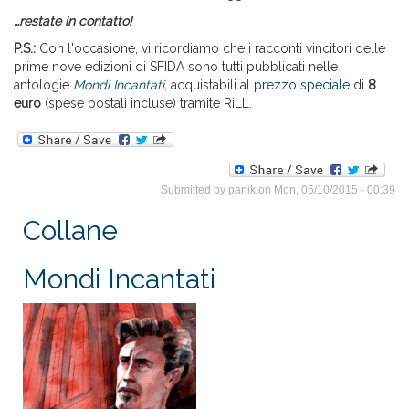
…restate in contatto!
P.S.:
Con l'occasione, vi ricordiamo che i racconti vincitori delle
prime nove edizioni di SFIDA sono tutti pubblicati nelle
antologie
Mondi Incantati
, acquistabili al
prezzo speciale
di
8
euro
(spese postali incluse) tramite RiLL.
Submitted by
panik
on Mon, 05/10/2015 - 00:39
Collane
Mondi Incantati