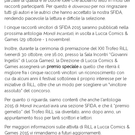
parziale la qualità e le buone idee che abbiamo letto in molti dei
racconti partecipanti. Per questo è
doveroso
per noi ringraziare
tutti gli autori e le autrici che hanno accettato la nostra SFIDA,
rendendo piacevole la lettura e difficile la selezione.
I cinque racconti vincitori di SFIDA 2015 saranno pubblicati nella
prossima antologia
Mondi Incantati
, in uscita a Lucca Comics &
Games (29 ottobre - 1 novembre).
Inoltre, durante la cerimonia di premiazione del XXI Trofeo RiLL
(venerdì 30 ottobre, ore 16.00, presso la Sala Incontri “Giovanni
Ingellis” di Lucca Games), la Direzione di Lucca Comics &
Games assegnerà un
premio speciale
a quello che riterrà il
migliore fra i cinque racconti vincitori: un riconoscimento con
cui da alcuni anni il festival sottolinea il proprio interesse per le
iniziative di RiLL, oltre che un modo per scegliere un "vincitore
assoluto" del concorso.
Per quanto ci riguarda, siamo contenti che anche l'antologia
2015 di
Mondi Incantati
avrà una sezione SFIDA, e che il “premio
gemello” del Trofeo RiLL sia diventato, anno dopo anno, un
appuntamento fisso per tanti scrittori e lettori.
Per maggiori informazioni sulle attività di RiLL a Lucca Comics &
Games 2015 vi rimandiamo a futuri aggiornamenti.