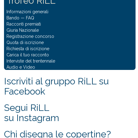
Trofeo RiLL
Informazioni generali
Bando
—
FAQ
Racconti premiati
Giuria Nazionale
Registrazione concorso
Quota di iscrizione
Richiesta di iscrizione
Carica il tuo racconto
Interviste del trentennale
Audio e Video
Iscriviti al gruppo RiLL su
Facebook
Segui RiLL
su Instagram
Chi disegna le copertine?