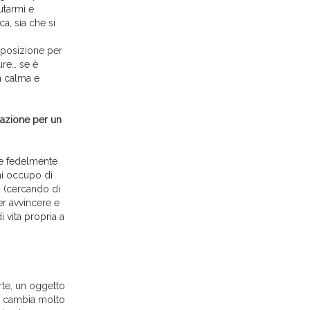
utarmi e
a, sia che si
sposizione per
ure… se è
n calma e
trazione per un
rre fedelmente
 mi occupo di
o (cercando di
er avvincere e
i vita propria a
arte, un oggetto
ci cambia molto