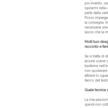
poi invento, op
ispirarmi nell
parta dalla ca
Posso impiegar
la consegna. In
necessaria una
lascio che la ma
Molti tuoi diseg
racconto e fare 
Se si tratta di
alcune scene de
trasferire nell
non spoilerare 
attirare lo sgua
fianco del testo
Quale tecnica d
La mia passione
quindi non solt