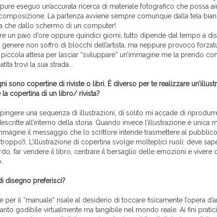
pure eseguo un’accurata ricerca di materiale fotografico che possa ai
a composizione. La partenza avviene sempre comunque dalla tela bianc
rta che dallo schermo di un computer!
e un paio d’ore oppure quindici giorni, tutto dipende dal tempo a di
 genere non soffro di blocchi dell’artista, ma neppure provoco forzat
 piccola attesa per lasciar “sviluppare” un’immagine me la prendo co
tita trovi la sua strada...
ni sono copertine di riviste o libri. È diverso per te realizzare un’illus
la copertina di un libro/ rivista?
 dipingere una sequenza di illustrazioni, di solito mi accade di riprodu
scritte all’interno della storia. Quando invece l’illustrazione è unica
’immagine il messaggio che lo scrittore intende trasmettere al pubblic
troppo!). L’illustrazione di copertina svolge molteplici ruoli: deve sap
rdo, far vendere il libro, centrare il bersaglio delle emozioni e vivere d
.
i disegno preferisci?
 per il “manuale” risale al desiderio di toccare fisicamente l’opera d’
anto godibile virtualmente ma tangibile nel mondo reale. Ai fini prati