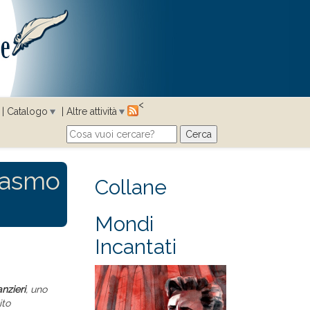
<
Catalogo
Altre attività
Cerca
Search form
siasmo
Collane
Mondi
Incantati
nzieri
, uno
ito