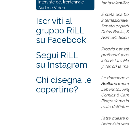
Interviste del trentennale
fantascientific
Audio e Video
È stata una bel
Iscriviti al
internazionale,
firmato coperti
gruppo RiLL
Delos Books, S
su Facebook
Asimov’s Scien
Proprio per sot
Segui RiLL
profondo” (cos
intervistare Mau
su Instagram
y Terror) la m
Chi disegna le
Le domande c
Arellano
(membr
copertine?
Laberinto). Ri
Comics & Game
Ringraziamo in
reale dell’inter
Fatta questa pr
l’intervista ver