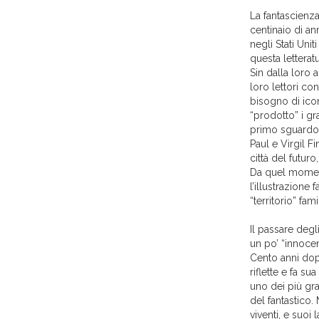
La fantascienz
centinaio di an
negli Stati Un
questa letteratu
Sin dalla loro 
loro lettori co
bisogno di ico
“prodotto” i gr
primo sguardo 
Paul e Virgil F
città del futuro
Da quel momento
l’illustrazione
“territorio” fami
Il passare degli
un po’ “innoce
Cento anni dop
riflette e fa s
uno dei più gr
del fantastico.
viventi, e suoi 