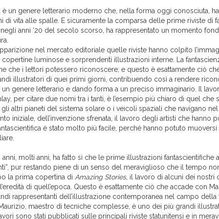
a è un genere letterario moderno che, nella forma oggi conosciuta, h
ni di vita alle spalle. E sicuramente la comparsa delle prime riviste di 
iti negli anni ‘20 del secolo scorso, ha rappresentato un momento fon
ra.
apparizione nel mercato editoriale quelle riviste hanno colpito l’imma
n copertine luminose e sorprendenti illustrazioni interne. La fantascienz
ne che i lettori potessero riconoscere; e questo è esattamente ciò c
andi illustratori di quei primi giorni, contribuendo così a rendere ricon
un genere letterario e dando forma a un preciso immaginario. Il lavor
inlay, per citare due nomi tra i tanti, è l’esempio più chiaro di quel che
, gli altri pianeti del sistema solare o i veicoli spaziali che navigano nel
 iniziale, dell’invenzione sfrenata, il lavoro degli artisti che hanno p
 fantascientifica è stato molto più facile, perché hanno potuto muoversi
liare.
 anni, molti anni, ha fatto sì che le prime illustrazioni fantascientifich
nti”, pur restando piene di un senso del meraviglioso che il tempo non
o la prima copertina di
Amazing Stories
, il lavoro di alcuni dei nost
ua l’eredità di quell’epoca. Questo è esattamente ciò che accade con Ma
andi rappresentanti dell’illustrazione contemporanea nel campo della 
 Maurizio, maestro di tecniche complesse, è uno dei più grandi illustrato
lavori sono stati pubblicati sulle principali riviste statunitensi e in meravi