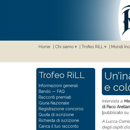
Home
Chi siamo
Trofeo RiLL
Mondi Inca
Un’in
Trofeo RiLL
e col
Informazioni generali
Bando
—
FAQ
Racconti premiati
Intervista a
Mau
Giuria Nazionale
di Paco Arella
Registrazione concorso
[pubblicato su 
Quota di iscrizione
Richiesta di iscrizione
A Lucca Comics
Carica il tuo racconto
degli ospiti d’o