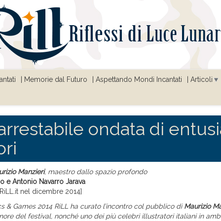
ntati
Memorie dal Futuro
Aspettando Mondi Incantati
Articoli
arrestabile ondata di entu
ori
rizio Manzieri
, maestro dallo spazio profondo
no e Antonio Navarro Jarava
RiLL.it nel dicembre 2014]
 & Games 2014 RiLL ha curato l’incontro col pubblico di
Maurizio Ma
nore del festival, nonché uno dei più celebri illustratori italiani in amb