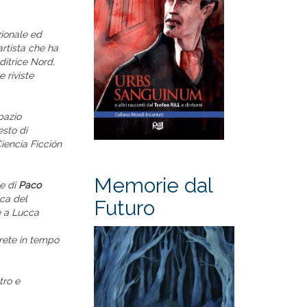
zionale ed
artista che ha
ditrice Nord,
 riviste
pazio
esto di
iencia Ficción
Memorie dal
 e di
Paco
ca del
Futuro
e a Lucca
prete in tempo
tro e