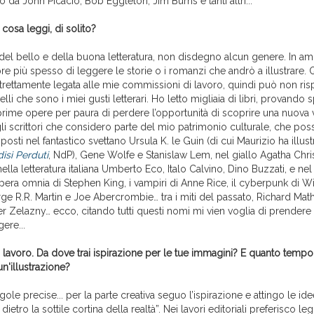
 da John Picacio, Bob Eggleton, Jim Burns e tanti altri...
cosa leggi, di solito?
l bello e della buona letteratura, non disdegno alcun genere. In amb
e più spesso di leggere le storie o i romanzi che andrò a illustrare. 
strettamente legata alle mie commissioni di lavoro, quindi può non ri
li che sono i miei gusti letterari. Ho letto migliaia di libri, provando 
prime opere per paura di perdere l’opportunità di scoprire una nuova
gli scrittori che considero parte del mio patrimonio culturale, che pos
 posti nel fantastico svettano Ursula K. le Guin (di cui Maurizio ha illust
isi Perduti
, NdP), Gene Wolfe e Stanislaw Lem, nel giallo Agatha Chris
lla letteratura italiana Umberto Eco, Italo Calvino, Dino Buzzati, e ne
l’opera omnia di Stephen King, i vampiri di Anne Rice, il cyberpunk di Wi
rge R.R. Martin e Joe Abercrombie… tra i miti del passato, Richard Ma
 Zelazny… ecco, citando tutti questi nomi mi vien voglia di prendere 
ere...
 lavoro. Da dove trai ispirazione per le tue immagini? E quanto tempo 
un'illustrazione?
ole precise... per la parte creativa seguo l’ispirazione e attingo le id
etro la sottile cortina della realtà”. Nei lavori editoriali preferisco le