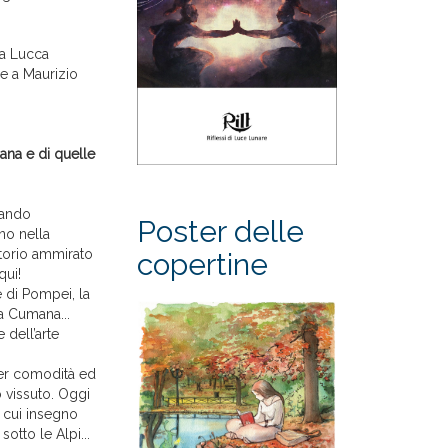
 a Lucca
de a Maurizio
iana e di quelle
iando
Poster delle
no nella
ritorio ammirato
copertine
qui!
 di Pompei, la
la Cumana...
dell’arte
per comodità ed
o vissuto. Oggi
n cui insegno
otto le Alpi...