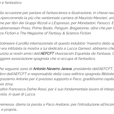
o e fantastico.
la occasione per parlare di fantascienza e illustrazione, in chiave na
 ripercorrendo la più che ventennale carriera di Maurizio Manzieri, un’
ne per libri dei Gruppi Rizzoli e L’Espresso, per Mondadori, Fanucci, E
ubterranean Press, Prime Books, Penguin, Bragelonne, oltre che per le
ce Fiction e The Magazine of Fantasy & Science Fiction.
tolineare il profilo internazionale di questo indubbio “maestro dello s
ì era intitolata la mostra a lui dedicata a Lucca Games), abbiamo chi
rizio ai nostri amici dell’
AEFCFT
(Asociación Española de Fantasía, C
aggiore associazione spagnola che si occupa di fantastico.
he seguono sono di
Antonio Navarro Jarava
, presidente dell’AEFCFT,
o dell’AEFCFT e responsabile della casa editrice spagnola Bibliote
ngraziamo Antonio per il prezioso supporto e Paco, graditissimo ospit
s 2014.
oltre Francesca Dafne Rossi, per il suo fondamentale lavoro di inter
vista, in quel di Lucca.
emessa, diamo la parola a Paco Arellano, per l’introduzione all’incon
a e propria…