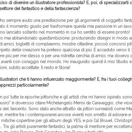
so di divenire un illustratore professionista? E, poi, di specializzarti
 settore del fantastico e della fantascienza?
 ho sempre avuto una predilezione per gli argomenti di soggetto fanta
tato il momento giusto per trasformare questa mia passione in un lav
no lanciato soltanto nel momento in cui ho sentito di essere pronto!
vo mai abbandonato quest’ambizione, producendo disegni in modo a
 di amici, biglietti di compleanno, mostre cittadine, piccoli concorsi pitt
impeto delle creazioni ha preteso qualcosa di più. È accaduto verso il
e più per me stesso o per una ristretta cerchia di amici, ma dovevo o
i avanti con coraggio nel mondo. Ho inaugurato quindi il mio Studio 
ioni, subito accettate. Il resto è Storia!
llustratori che ti hanno influenzato maggiormente? E, fra i tuoi colleghi a
pprezzi particolarmente?
 po’ tutte le epoche pittoriche e gli artisti che mi hanno ispirato son
lassici” è doveroso citare Michelangelo Merisi da Caravaggio, che vis
i del Seicento. Sono stato anche attratto da pittori surrealisti come Mag
her, mentre tra i contemporanei ancora viventi non smetto di adorare 
 mitiche copertine per gli album degli YES, e poi Gil Bruvel, Christop
 Tra gli artisti puramente fantastici, la palma di mentore per eccellen