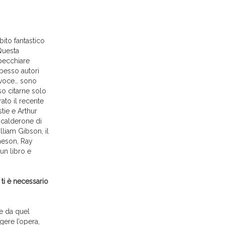
ito fantastico
Questa
specchiare
spesso autori
 voce… sono
so citarne solo
rato il recente
tie e Arthur
l calderone di
lliam Gibson, il
theson, Ray
un libro e
ti è necessario
ee da quel
ggere l’opera,