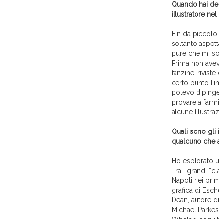
Quando hai deci
illustratore nel
Fin da piccolo
soltanto aspet
pure che mi so
Prima non ave
fanzine, riviste
certo punto l’
potevo dipinger
provare a farm
alcune illustraz
Quali sono gli i
qualcuno che a
Ho esplorato un
Tra i grandi “c
Napoli nei prim
grafica di Esc
Dean, autore di
Michael Parkes…