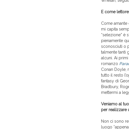
Whelan, seguito
E come lettore 
Come amante de
mi capita sempr
“selezione” è 
pienamente quel
sconosciuti o 
talmente tanti 
alcuni. Ai primi
romanzo
Parad
Conan Doyle, ne
tutto il resto 
fantasy di Geo
Bradbury, Roger
mettermi a legg
Veniamo al tuo
per realizzare 
Non ci sono reg
luogo “appena di