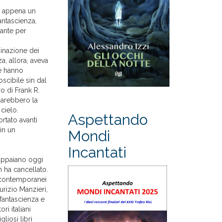
a appena un
fantascienza,
dante per
ginazione dei
a, allora, aveva
he hanno
oscibile sin dal
o di Frank R.
 sarebbero la
 cielo.
Aspettando
ortato avanti
 in un
Mondi
Incantati
e appaiano oggi
 ha cancellato.
ri contemporanei
urizio Manzieri,
fantascienza e
ri italiani
gliosi libri