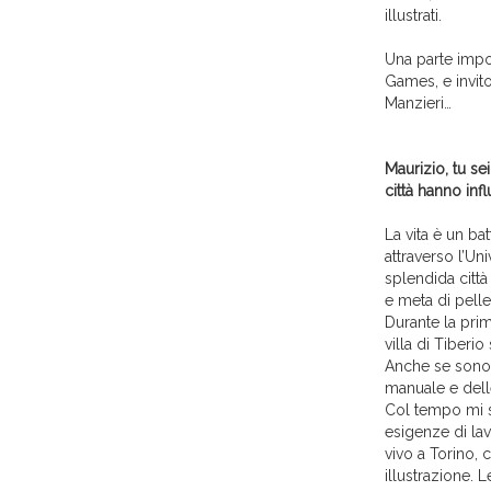
illustrati.
Una parte impo
Games, e invito
Manzieri…
Maurizio, tu sei
città hanno inf
La vita è un ba
attraverso l’Un
splendida città 
e meta di pelle
Durante la pri
villa di Tiberi
Anche se sono 
manuale e delle
Col tempo mi s
esigenze di lav
vivo a Torino, 
illustrazione. 