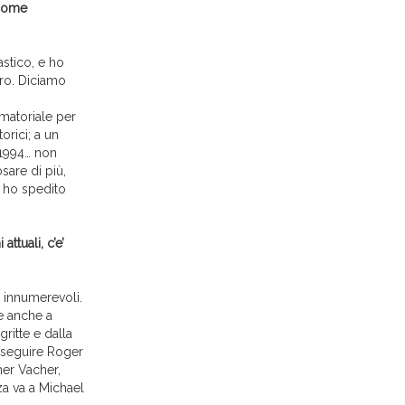
 come
stico, e ho
oro. Diciamo
matoriale per
orici; a un
 1994… non
sare di più,
e ho spedito
ttuali, c’e’
o innumerevoli.
se anche a
ritte e dalla
e seguire Roger
her Vacher,
za va a Michael