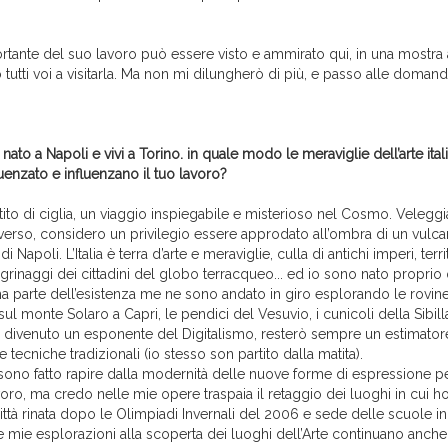
rtante del suo lavoro può essere visto e ammirato qui, in una mostra
 tutti voi a visitarla. Ma non mi dilungherò di più, e passo alle doman
 nato a Napoli e vivi a Torino. in quale modo le meraviglie dell’arte ital
luenzato e influenzano il tuo lavoro?
ttito di ciglia, un viaggio inspiegabile e misterioso nel Cosmo. Velegg
iverso, considero un privilegio essere approdato all’ombra di un vulca
di Napoli. L’Italia è terra d’arte e meraviglie, culla di antichi imperi, ter
grinaggi dei cittadini del globo terracqueo... ed io sono nato proprio 
ma parte dell’esistenza me ne sono andato in giro esplorando le rovine
o sul monte Solaro a Capri, le pendici del Vesuvio, i cunicoli della Sibil
divenuto un esponente del Digitalismo, resterò sempre un estimatore 
 tecniche tradizionali (io stesso son partito dalla matita).
ono fatto rapire dalla modernità delle nuove forme di espressione 
oro, ma credo nelle mie opere traspaia il retaggio dei luoghi in cui h
città rinata dopo le Olimpiadi Invernali del 2006 e sede delle scuole i
Le mie esplorazioni alla scoperta dei luoghi dell’Arte continuano anche s