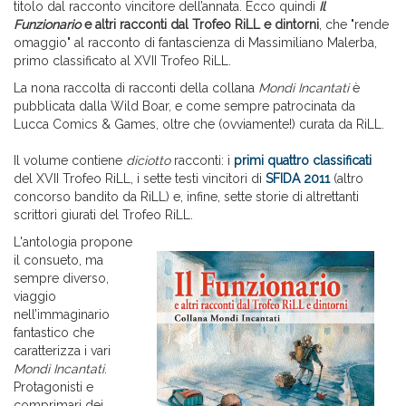
titolo dal racconto vincitore dell’annata. Ecco quindi
Il
Funzionario
e altri racconti dal Trofeo RiLL e dintorni
, che "rende
omaggio" al racconto di fantascienza di Massimiliano Malerba,
primo classificato al XVII Trofeo RiLL.
La nona raccolta di racconti della collana
Mondi Incantati
è
pubblicata dalla Wild Boar, e come sempre patrocinata da
Lucca Comics & Games, oltre che (ovviamente!) curata da RiLL.
Il volume contiene
diciotto
racconti: i
primi quattro classificati
del XVII Trofeo RiLL, i sette testi vincitori di
SFIDA 2011
(altro
concorso bandito da RiLL) e, infine, sette storie di altrettanti
scrittori giurati del Trofeo RiLL.
L'antologia propone
il consueto, ma
sempre diverso,
viaggio
nell’immaginario
fantastico che
caratterizza i vari
Mondi Incantati
.
Protagonisti e
comprimari dei