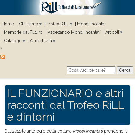
Home
Chi siamo
Trofeo RiLL
Mondi Incantati
Memorie dal Futuro
Aspettando Mondi Incantati
Articoli
Catalogo
Altre attività
<
Cerca
Search form
IL FUNZIONARIO e altri
racconti dal Trofeo RiLL
e dintorni
Dal 2011 le antologie della collana
Mondi Incantati
prendono il