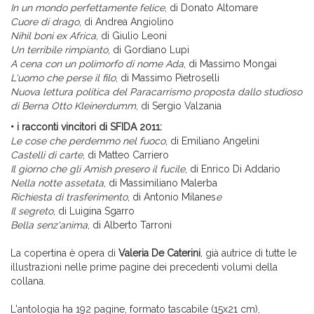
In un mondo perfettamente felice
, di Donato Altomare
Cuore di drago
, di Andrea Angiolino
Nihil boni ex Africa
, di Giulio Leoni
Un terribile rimpianto
, di Gordiano Lupi
A cena con un polimorfo di nome Ada
, di Massimo Mongai
L'uomo che perse il filo
, di Massimo Pietroselli
Nuova lettura politica del Paracarrismo proposta dallo studioso
di Berna Otto Kleinerdumm
, di Sergio Valzania
• i racconti vincitori di SFIDA 2011:
Le cose che perdemmo nel fuoco
, di Emiliano Angelini
Castelli di carte
, di Matteo Carriero
Il giorno che gli Amish presero il fucile
, di Enrico Di Addario
Nella notte assetata
, di Massimiliano Malerba
Richiesta di trasferimento
, di Antonio Milanes
e
Il segreto
, di Luigina Sgarro
Bella senz'anima
, di Alberto Tarroni
La copertina è opera di
Valeria De Caterini
,
già autrice di tutte le
illustrazioni nelle prime pagine dei precedenti volumi della
collana.
L'antologia ha 192 pagine, formato tascabile (15x21 cm),