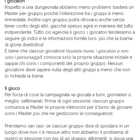
I giocatori
Rispetto a una dungeonata abbiamo meno problemi: basterà un
Master per gruppo poiché l'interazione tra i gruppi è meno
immediata. Inoltre ogni gruppo potrà ritrovarsi anche senza
tener conto degli altri, giacché spesso agirà in maniera del tutto
indipendente. Tutto ciò agevola il gioco: i giocatori tenderanno a
seguire gli indizi e le informazioni fornite loro, più che la brama
di gloria duellistica!
É bene che ciascun giocatore (
badate bene: i giocatori e non
solo i personaggi!
) conosca solo la propria situazione iniziale e
sappia chi sono i componenti del proprio gruppo. Nessun
giocatore deve sapere nulla degli altri gruppi a meno che non
lo richieda la trama.
Il gioco
Per forza di cose la campagnata va giocata a turni, giornalieri o,
meglio, settimanali. Prima di ogni sessione, ciascun gruppo
comunica ai Master le proprie intenzioni per il turno da giocare:
sono i Master poi che ne gestiscono le conseguenze.
Prendiamo vari casi: se ciascun gruppo dice di spostarsi in un
luogo dove non c'è nessun altro non abbiamo il problema di
riunirci in sessione con più di un gruppo; altrimenti, si gioca una