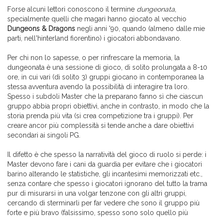
Forse alcuni lettori conoscono il termine
dungeonata
,
specialmente quelli che magari hanno giocato al vecchio
Dungeons & Dragons
negli anni '90, quando (almeno dalle mie
parti, nell'hinterland fiorentino) i giocatori abbondavano.
Per chi non lo sapesse, o per rinfrescare la memoria, la
dungeonata è una sessione di gioco, di solito prolungata a 8-10
ore, in cui vari (di solito 3) gruppi giocano in contemporanea la
stessa avventura avendo la possibilità di interagire tra loro.
Spesso i subdoli Master che la preparano fanno sì che ciascun
gruppo abbia propri obiettivi, anche in contrasto, in modo che la
storia prenda più vita (si crea competizione tra i gruppi). Per
creare ancor più complessità si tende anche a dare obiettivi
secondari ai singoli PG.
Il difetto è che spesso la narratività del gioco di ruolo si perde: i
Master devono fare i cani da guardia per evitare che i giocatori
barino alterando le statistiche, gli incantesimi memorizzati etc.,
senza contare che spesso i giocatori ignorano del tutto la trama
pur di misurarsi in una volgar tenzone con gli altri gruppi,
cercando di sterminarli per far vedere che sono il gruppo più
forte e più bravo (falsissimo, spesso sono solo quello più