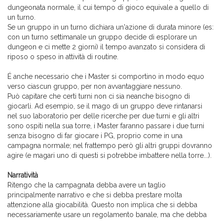
dungeonata normale, il cui tempo di gioco equivale a quello di
un turno.
Se un gruppo in un turno dichiara un'azione di durata minore (es:
con un turno settimanale un gruppo decide di esplorare un
dungeon e ci mette 2 giorni) il tempo avanzato si considera di
riposo o speso in attività di routine.
É anche necessario che i Master si comportino in modo equo
verso ciascun gruppo, per non avvantaggiare nessuno.
Può capitare che certi turni non ci sia neanche bisogno di
giocarli. Ad esempio, se il mago di un gruppo deve rintanarsi
nel suo laboratorio per delle ricerche per due turni e gli altri
sono ospiti nella sua torre, i Master faranno passare i due turni
senza bisogno di far giocare i PG, proprio come in una
campagna normale; nel frattempo però gli altri gruppi dovranno
agire (e magari uno di questi si potrebbe imbattere nella torre...).
Narratività
Ritengo che la campagnata debba avere un taglio
principalmente narrativo e che si debba prestare molta
attenzione alla giocabilità. Questo non implica che si debba
necessariamente usare un regolamento banale, ma che debba