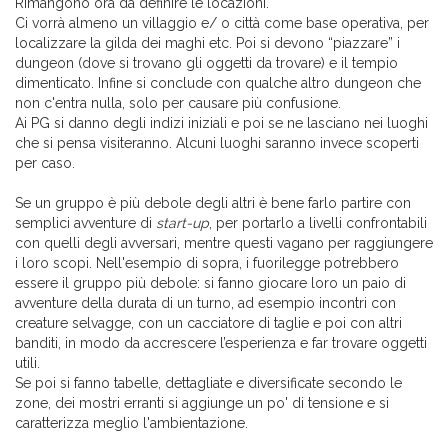
Rimangono ora da definire le locazioni.
Ci vorrà almeno un villaggio e/ o città come base operativa, per
localizzare la gilda dei maghi etc. Poi si devono “piazzare” i
dungeon (dove si trovano gli oggetti da trovare) e il tempio
dimenticato. Infine si conclude con qualche altro dungeon che
non c'entra nulla, solo per causare più confusione.
Ai PG si danno degli indizi iniziali e poi se ne lasciano nei luoghi
che si pensa visiteranno. Alcuni luoghi saranno invece scoperti
per caso.
Se un gruppo è più debole degli altri è bene farlo partire con
semplici avventure di
start-up
, per portarlo a livelli confrontabili
con quelli degli avversari, mentre questi vagano per raggiungere
i loro scopi. Nell'esempio di sopra, i fuorilegge potrebbero
essere il gruppo più debole: si fanno giocare loro un paio di
avventure della durata di un turno, ad esempio incontri con
creature selvagge, con un cacciatore di taglie e poi con altri
banditi, in modo da accrescere l’esperienza e far trovare oggetti
utili.
Se poi si fanno tabelle, dettagliate e diversificate secondo le
zone, dei mostri erranti si aggiunge un po' di tensione e si
caratterizza meglio l'ambientazione.