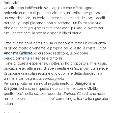
fortunato).
Un altro non indifferente svantaggio è che c'è bisogno di un
notevole numero di persone: almeno un arbitro per gruppo più
un coordinatore, un certo numero di giocatori, dei locali adatti
perchè i gruppi giocando non si sentano l'un l'altro (ciò vuol
dire occupare 3 o 4 stanze) e, cosa assai più ardua, avere per
tutti i partecipanti la stessa disponibilità di orario!
Fatte queste considerazioni, la dungeonata resta un'esperienza
di gioco molto divertente, e proprio per questo la rivista ludica
Anonima Gidierre
, di cui sono redattore, la propone
periodicamente a Firenze e dintorni.
Forte di questa esperienza, inoltre, io ho proposto ai miei usuali
giocatori e ad altri amici di sperimentare un'altra formula: invece
di giocare una sola sessione di gioco, fare della dungeonata
un'intera campagna... la
campagnata
!
Per semplicità mi riferirò al regolamento di
Dungeons &
Dragons
(ed anche a quello noto su internet come
OD&D
,
quello “old”, della scatola rossa dell’
Editrice Giochi
), che nella
mia esperienza funziona un po' come lingua franca tra i giocatori
italiani.