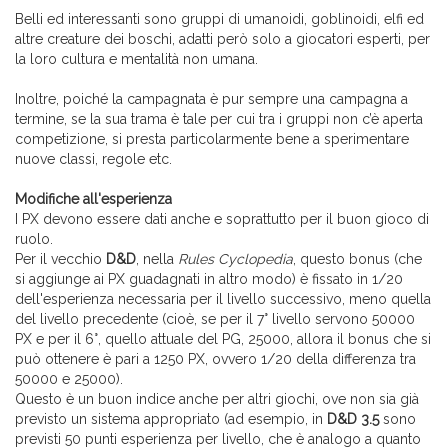
Belli ed interessanti sono gruppi di umanoidi, goblinoidi, elfi ed
altre creature dei boschi, adatti però solo a giocatori esperti, per
la loro cultura e mentalità non umana.
Inoltre, poiché la campagnata è pur sempre una campagna a
termine, se la sua trama è tale per cui tra i gruppi non c’è aperta
competizione, si presta particolarmente bene a sperimentare
nuove classi, regole etc.
Modifiche all'esperienza
I PX devono essere dati anche e soprattutto per il buon gioco di
ruolo.
Per il vecchio
D&D
, nella
Rules Cyclopedia
, questo bonus (che
si aggiunge ai PX guadagnati in altro modo) è fissato in 1/20
dell'esperienza necessaria per il livello successivo, meno quella
del livello precedente (cioè, se per il 7° livello servono 50000
PX e per il 6°, quello attuale del PG, 25000, allora il bonus che si
può ottenere è pari a 1250 PX, ovvero 1/20 della differenza tra
50000 e 25000).
Questo è un buon indice anche per altri giochi, ove non sia già
previsto un sistema appropriato (ad esempio, in
D&D 3.5
sono
previsti 50 punti esperienza per livello, che è analogo a quanto