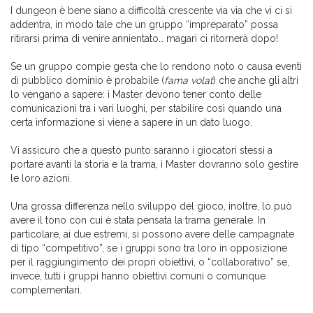
I dungeon è bene siano a difficoltà crescente via via che vi ci si
addentra, in modo tale che un gruppo “impreparato” possa
ritirarsi prima di venire annientato… magari ci ritornerà dopo!
Se un gruppo compie gesta che lo rendono noto o causa eventi
di pubblico dominio è probabile (
fama volat
) che anche gli altri
lo vengano a sapere: i Master devono tener conto delle
comunicazioni tra i vari luoghi, per stabilire così quando una
certa informazione si viene a sapere in un dato luogo.
Vi assicuro che a questo punto saranno i giocatori stessi a
portare avanti la storia e la trama, i Master dovranno solo gestire
le loro azioni.
Una grossa differenza nello sviluppo del gioco, inoltre, lo può
avere il tono con cui è stata pensata la trama generale. In
particolare, ai due estremi, si possono avere delle campagnate
di tipo “competitivo”, se i gruppi sono tra loro in opposizione
per il raggiungimento dei propri obiettivi, o “collaborativo” se,
invece, tutti i gruppi hanno obiettivi comuni o comunque
complementari.