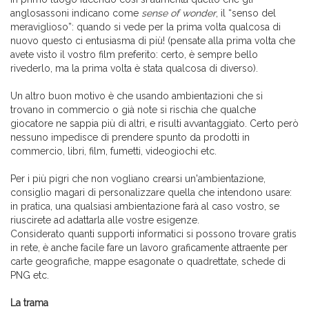
anglosassoni indicano come
sense of wonder
, il “senso del
meraviglioso”: quando si vede per la prima volta qualcosa di
nuovo questo ci entusiasma di più! (pensate alla prima volta che
avete visto il vostro film preferito: certo, è sempre bello
rivederlo, ma la prima volta è stata qualcosa di diverso).
Un altro buon motivo è che usando ambientazioni che si
trovano in commercio o già note si rischia che qualche
giocatore ne sappia più di altri, e risulti avvantaggiato. Certo però
nessuno impedisce di prendere spunto da prodotti in
commercio, libri, film, fumetti, videogiochi etc.
Per i più pigri che non vogliano crearsi un'ambientazione,
consiglio magari di personalizzare quella che intendono usare:
in pratica, una qualsiasi ambientazione farà al caso vostro, se
riuscirete ad adattarla alle vostre esigenze.
Considerato quanti supporti informatici si possono trovare gratis
in rete, è anche facile fare un lavoro graficamente attraente per
carte geografiche, mappe esagonate o quadrettate, schede di
PNG etc.
La trama