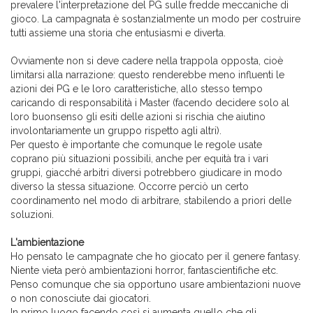
prevalere l'interpretazione del PG sulle fredde meccaniche di
gioco. La campagnata è sostanzialmente un modo per costruire
tutti assieme una storia che entusiasmi e diverta.
Ovviamente non si deve cadere nella trappola opposta, cioè
limitarsi alla narrazione: questo renderebbe meno influenti le
azioni dei PG e le loro caratteristiche, allo stesso tempo
caricando di responsabilità i Master (facendo decidere solo al
loro buonsenso gli esiti delle azioni si rischia che aiutino
involontariamente un gruppo rispetto agli altri).
Per questo è importante che comunque le regole usate
coprano più situazioni possibili, anche per equità tra i vari
gruppi, giacché arbitri diversi potrebbero giudicare in modo
diverso la stessa situazione. Occorre perciò un certo
coordinamento nel modo di arbitrare, stabilendo a priori delle
soluzioni.
L'ambientazione
Ho pensato le campagnate che ho giocato per il genere fantasy.
Niente vieta però ambientazioni horror, fantascientifiche etc.
Penso comunque che sia opportuno usare ambientazioni nuove
o non conosciute dai giocatori.
In primo luogo facendo così si aumenta quello che gli