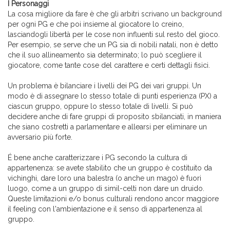
I Personaggi
La cosa migliore da fare è che gli arbitri scrivano un background
per ogni PG e che poi insieme al giocatore lo creino,
lasciandogli libertà per le cose non influenti sul resto del gioco.
Per esempio, se serve che un PG sia di nobili natali, non è detto
che il suo allineamento sia determinato; lo può scegliere il
giocatore, come tante cose del carattere e certi dettagli fisici.
Un problema è bilanciare i livelli dei PG dei vari gruppi. Un
modo è di assegnare lo stesso totale di punti esperienza (PX) a
ciascun gruppo, oppure lo stesso totale di livelli. Si può
decidere anche di fare gruppi di proposito sbilanciati, in maniera
che siano costretti a parlamentare e allearsi per eliminare un
avversario più forte.
É bene anche caratterizzare i PG secondo la cultura di
appartenenza: se avete stabilito che un gruppo è costituito da
vichinghi, dare loro una balestra (o anche un mago) è fuori
luogo, come a un gruppo di simil-celti non dare un druido.
Queste limitazioni e/o bonus culturali rendono ancor maggiore
il feeling con l'ambientazione e il senso di appartenenza al
gruppo.