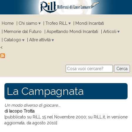
Home
Chi siamo
Trofeo RiLL
Mondi Incantati
Memorie dal Futuro
Aspettando Mondi Incantati
Articoli
Catalogo
Altre attività
<
Cerca
Search form
La Campagnata
Un modo diverso di giocare...
di Iacopo Trotta
[pubblicato su RiLL 15 nel Novembre 2000; su RiLL.it, in versione
aggiornata, da agosto 2010]