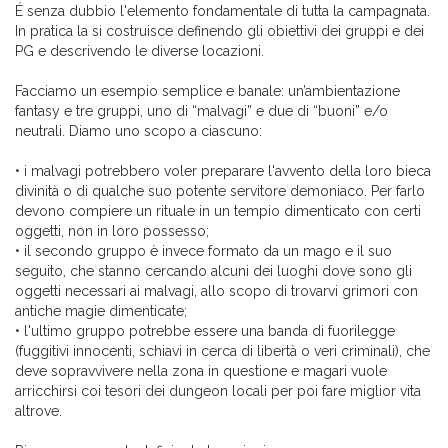
É senza dubbio l'elemento fondamentale di tutta la campagnata.
In pratica la si costruisce definendo gli obiettivi dei gruppi e dei
PG e descrivendo le diverse locazioni.
Facciamo un esempio semplice e banale: un’ambientazione
fantasy e tre gruppi, uno di “malvagi” e due di “buoni” e/o
neutrali. Diamo uno scopo a ciascuno:
• i malvagi potrebbero voler preparare l'avvento della loro bieca
divinità o di qualche suo potente servitore demoniaco. Per farlo
devono compiere un rituale in un tempio dimenticato con certi
oggetti, non in loro possesso;
• il secondo gruppo è invece formato da un mago e il suo
seguito, che stanno cercando alcuni dei luoghi dove sono gli
oggetti necessari ai malvagi, allo scopo di trovarvi grimori con
antiche magie dimenticate;
• l'ultimo gruppo potrebbe essere una banda di fuorilegge
(fuggitivi innocenti, schiavi in cerca di libertà o veri criminali), che
deve sopravvivere nella zona in questione e magari vuole
arricchirsi coi tesori dei dungeon locali per poi fare miglior vita
altrove.