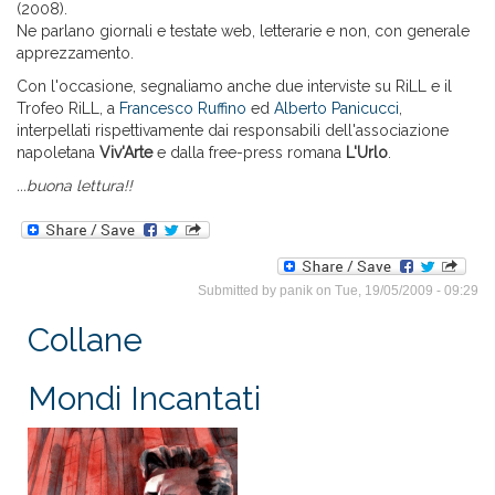
(2008).
Ne parlano giornali e testate web, letterarie e non, con generale
apprezzamento.
Con l'occasione, segnaliamo anche due interviste su RiLL e il
Trofeo RiLL, a
Francesco Ruffino
ed
Alberto Panicucci
,
interpellati rispettivamente dai responsabili dell'associazione
napoletana
Viv'Arte
e dalla free-press romana
L'Urlo
.
...buona lettura!!
Submitted by
panik
on Tue, 19/05/2009 - 09:29
Collane
Mondi Incantati