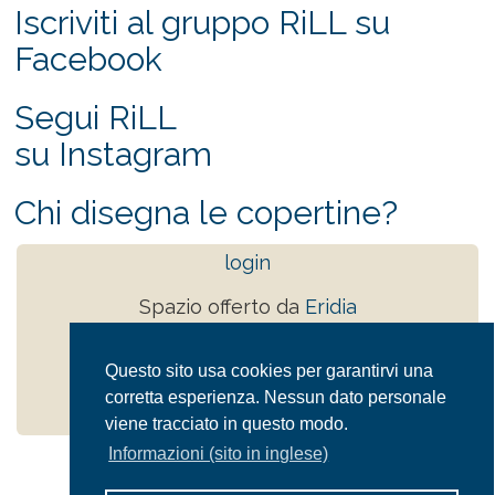
Iscriviti al gruppo RiLL su
Facebook
Segui RiLL
su Instagram
Chi disegna le copertine?
login
Spazio offerto da
Eridia
tutti i diritti sono riservati
Questo sito usa cookies per garantirvi una
Powered by
Drupal
corretta esperienza. Nessun dato personale
Privacy Policy
viene tracciato in questo modo.
Informazioni (sito in inglese)