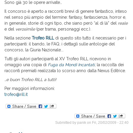
Sono già 30 le opere arrivate…
Il concorso è aperto a racconti brevi di genere fantastico, inteso
nel senso più ampio del termine: fantasy, fantascienza, horror e,
in generale, storie di ogni tipo, che siano però “al di là” del
reale
e del
verosimile
(per trama, personaggi ecc.).
Nella sezione
Trofeo RiLL
di questo sito tutto il necessario per i
partecipanti: il bando, le FAQ, i dettagli sulle antologie del
concorso, la Giuria Nazionale...
Tutti gli autori partecipanti al XV Trofeo RiLL ricevono in
omaggio una copia di
Fuga da Mondi Incantati
, la raccolta dei
racconti premiati realizzata lo scorso anno dalla Nexus Editrice.
…e buon Trofeo RiLL a tutti!
Per maggiori informazioni:
trofeo@rill.it
Submitted by
panik
on Fri, 20/02/2009 - 22:40