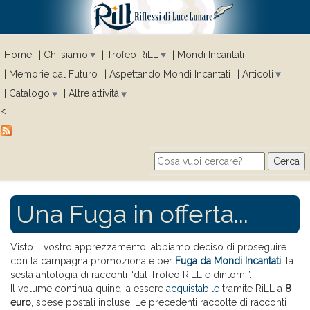
Home
Chi siamo
Trofeo RiLL
Mondi Incantati
Memorie dal Futuro
Aspettando Mondi Incantati
Articoli
Catalogo
Altre attività
<
Cerca
Search form
Una Fuga in offerta...
Visto il vostro apprezzamento, abbiamo deciso di proseguire
con la campagna promozionale per
Fuga da Mondi Incantati
, la
sesta antologia di racconti “dal Trofeo RiLL e dintorni”.
Il volume continua quindi a essere
acquistabile
tramite RiLL a
8
euro
, spese postali incluse. Le precedenti raccolte di racconti