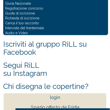
Giuria Nazionale
Registrazione concorso
Quota di iscrizione
Richiesta di iscrizione
Carica il tuo racconto
Interviste del trentennale
Audio e Video
Iscriviti al gruppo RiLL su
Facebook
Segui RiLL
su Instagram
Chi disegna le copertine?
login
Spazio offerto da
Eridia