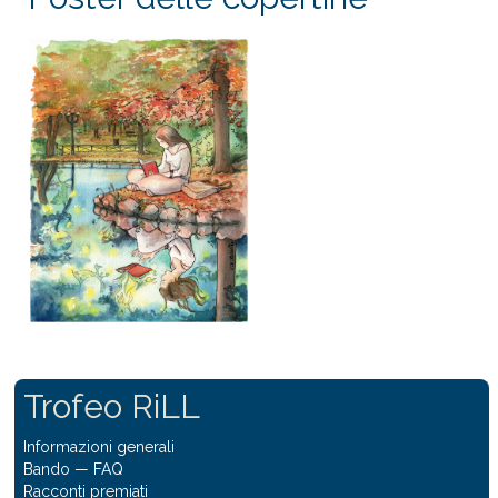
Trofeo RiLL
Informazioni generali
Bando
—
FAQ
Racconti premiati