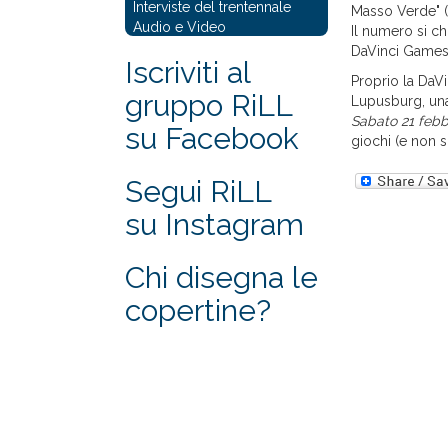
Interviste del trentennale
Masso Verde" (e
Audio e Video
Il numero si c
DaVinci Games
Iscriviti al
Proprio la DaVi
gruppo RiLL
Lupusburg, una
Sabato 21 febb
su Facebook
giochi (e non so
Segui RiLL
su Instagram
Chi disegna le
copertine?