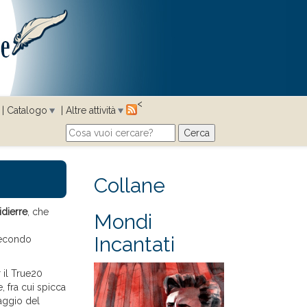
<
Catalogo
Altre attività
Cerca
Search form
Collane
dierre
, che
Mondi
Incantati
 secondo
 il True20
 fra cui spicca
iaggio del