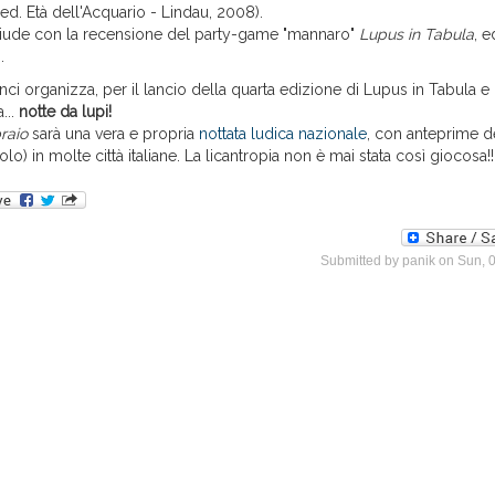
d. Età dell'Acquario - Lindau, 2008).
hiude con la recensione del party-game "mannaro"
Lupus in Tabula
, e
.
nci organizza, per il lancio della quarta edizione di Lupus in Tabula e
...
notte da lupi!
raio
sarà una vera e propria
nottata ludica nazionale
, con anteprime d
lo) in molte città italiane. La licantropia non è mai stata così giocosa!!
Submitted by
panik
on Sun, 0