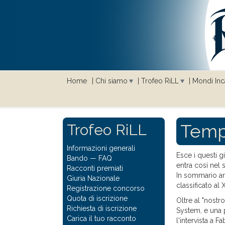
Home
Chi siamo
Trofeo RiLL
Mondi Inca
Tempu
Trofeo RiLL
Informazioni generali
Esce i questi g
Bando
—
FAQ
entra così nel
Racconti premiati
In sommario 
Giuria Nazionale
classificato al 
Registrazione concorso
Quota di iscrizione
Oltre al "nostr
Richiesta di iscrizione
System, e una 
Carica il tuo racconto
l'intervista a 