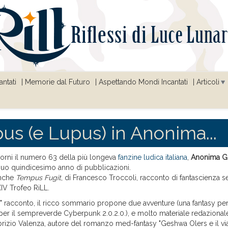
ntati
Memorie dal Futuro
Aspettando Mondi Incantati
Articoli
s (e Lupus) in Anonima...
iorni il numero 63 della più longeva
fanzine ludica italiana
,
Anonima Gi
 suo quindicesimo anno di pubblicazioni.
anche
Tempus Fugit
, di Francesco Troccoli, racconto di fantascienza
XIV Trofeo RiLL.
o" racconto, il ricco sommario propone due avventure (una fantasy per
per il sempreverde Cyberpunk 2.0.2.0.), e molto materiale redazionale,
Fabrizio Valenza, autore del romanzo med-fantasy "Geshwa Olers e il v