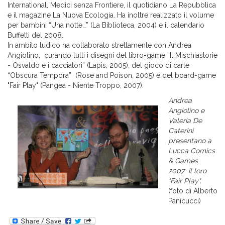
International, Medici senza Frontiere, il quotidiano La Repubblica
e il magazine La Nuova Ecologia. Ha inoltre realizzato il volume
per bambini “Una notte…” (La Biblioteca, 2004) e il calendario
Buffetti del 2008.
In ambito ludico ha collaborato strettamente con Andrea
Angiolino, curando tutti i disegni del libro-game “Il Mischiastorie
- Osvaldo e i cacciatori” (Lapis, 2005), del gioco di carte
“Obscura Tempora” (Rose and Poison, 2005) e del board-game
"Fair Play" (Pangea - Niente Troppo, 2007).
Andrea
Angiolino e
Valeria De
Caterini
presentano a
Lucca Comics
& Games
2007 il loro
"Fair Play".
(foto di Alberto
Panicucci)