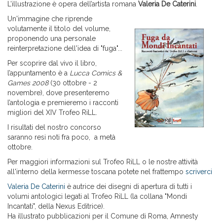
L’illustrazione è opera dell’artista romana
Valeria De Caterini
.
Un'immagine che riprende
volutamente il titolo del volume,
proponendo una personale
reinterpretazione dell'idea di "fuga"...
Per scoprire dal vivo il libro,
l’appuntamento è a
Lucca Comics &
Games 2008
(30 ottobre - 2
novembre), dove presenteremo
l’antologia e premieremo i racconti
migliori del XIV Trofeo RiLL.
I risultati del nostro concorso
saranno resi noti fra poco, a metà
ottobre.
Per maggiori informazioni sul Trofeo RiLL o le nostre attività
all'interno della kermesse toscana potete nel frattempo
scriverci
Valeria De Caterini
è autrice dei disegni di apertura di tutti i
volumi antologici legati al Trofeo RiLL (la collana "Mondi
Incantati", della Nexus Editrice).
Ha illustrato pubblicazioni per il Comune di Roma, Amnesty