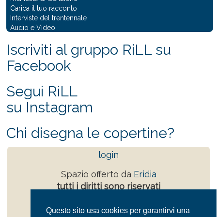
Carica il tuo racconto
Interviste del trentennale
Audio e Video
Iscriviti al gruppo RiLL su
Facebook
Segui RiLL
su Instagram
Chi disegna le copertine?
login
Spazio offerto da
Eridia
tutti i diritti sono riservati
Powered by
Drupal
Questo sito usa cookies per garantirvi una
Privacy Policy