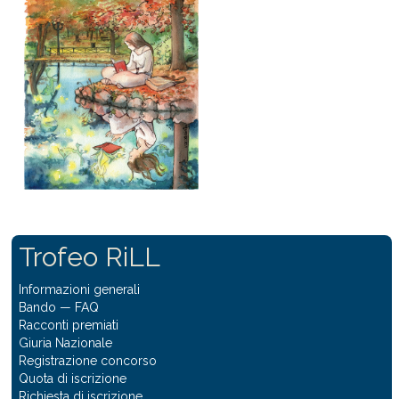
Trofeo RiLL
Informazioni generali
Bando
—
FAQ
Racconti premiati
Giuria Nazionale
Registrazione concorso
Quota di iscrizione
Richiesta di iscrizione