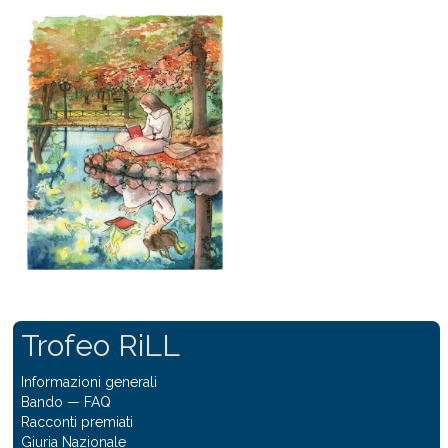
Trofeo RiLL
Informazioni generali
Bando
—
FAQ
Racconti premiati
Giuria Nazionale