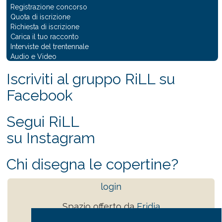
Registrazione concorso
Quota di iscrizione
Richiesta di iscrizione
Carica il tuo racconto
Interviste del trentennale
Audio e Video
Iscriviti al gruppo RiLL su
Facebook
Segui RiLL
su Instagram
Chi disegna le copertine?
login
Spazio offerto da
Eridia
tutti i diritti sono riservati