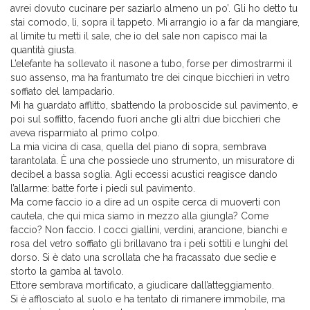
avrei dovuto cucinare per saziarlo almeno un po’. Gli ho detto tu
stai comodo, lì, sopra il tappeto. Mi arrangio io a far da mangiare,
al limite tu metti il sale, che io del sale non capisco mai la
quantità giusta.
L’elefante ha sollevato il nasone a tubo, forse per dimostrarmi il
suo assenso, ma ha frantumato tre dei cinque bicchieri in vetro
soffiato del lampadario.
Mi ha guardato afflitto, sbattendo la proboscide sul pavimento, e
poi sul soffitto, facendo fuori anche gli altri due bicchieri che
aveva risparmiato al primo colpo.
La mia vicina di casa, quella del piano di sopra, sembrava
tarantolata. È una che possiede uno strumento, un misuratore di
decibel a bassa soglia. Agli eccessi acustici reagisce dando
l’allarme: batte forte i piedi sul pavimento.
Ma come faccio io a dire ad un ospite cerca di muoverti con
cautela, che qui mica siamo in mezzo alla giungla? Come
faccio? Non faccio. I cocci giallini, verdini, arancione, bianchi e
rosa del vetro soffiato gli brillavano tra i peli sottili e lunghi del
dorso. Si è dato una scrollata che ha fracassato due sedie e
storto la gamba al tavolo.
Ettore sembrava mortificato, a giudicare dall’atteggiamento.
Si è afflosciato al suolo e ha tentato di rimanere immobile, ma