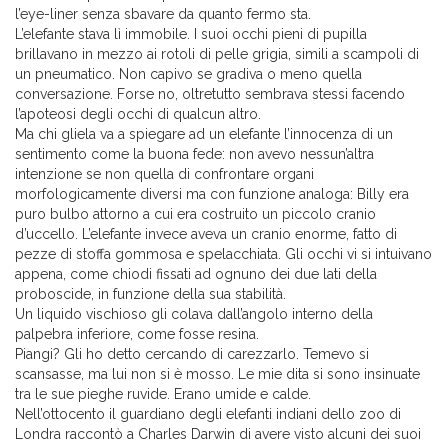
l’eye-liner senza sbavare da quanto fermo sta.
L’elefante stava lì immobile. I suoi occhi pieni di pupilla
brillavano in mezzo ai rotoli di pelle grigia, simili a scampoli di
un pneumatico. Non capivo se gradiva o meno quella
conversazione. Forse no, oltretutto sembrava stessi facendo
l’apoteosi degli occhi di qualcun altro.
Ma chi gliela va a spiegare ad un elefante l’innocenza di un
sentimento come la buona fede: non avevo nessun’altra
intenzione se non quella di confrontare organi
morfologicamente diversi ma con funzione analoga: Billy era
puro bulbo attorno a cui era costruito un piccolo cranio
d’uccello. L’elefante invece aveva un cranio enorme, fatto di
pezze di stoffa gommosa e spelacchiata. Gli occhi vi si intuivano
appena, come chiodi fissati ad ognuno dei due lati della
proboscide, in funzione della sua stabilità.
Un liquido vischioso gli colava dall’angolo interno della
palpebra inferiore, come fosse resina.
Piangi? Gli ho detto cercando di carezzarlo. Temevo si
scansasse, ma lui non si è mosso. Le mie dita si sono insinuate
tra le sue pieghe ruvide. Erano umide e calde.
Nell’ottocento il guardiano degli elefanti indiani dello zoo di
Londra raccontò a Charles Darwin di avere visto alcuni dei suoi