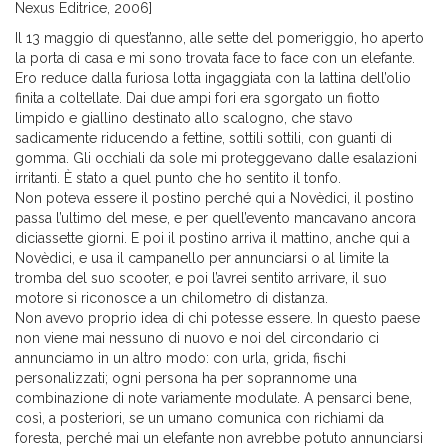
Nexus Editrice, 2006]
Il 13 maggio di quest’anno, alle sette del pomeriggio, ho aperto
la porta di casa e mi sono trovata face to face con un elefante.
Ero reduce dalla furiosa lotta ingaggiata con la lattina dell’olio
finita a coltellate. Dai due ampi fori era sgorgato un fiotto
limpido e giallino destinato allo scalogno, che stavo
sadicamente riducendo a fettine, sottili sottili, con guanti di
gomma. Gli occhiali da sole mi proteggevano dalle esalazioni
irritanti. È stato a quel punto che ho sentito il tonfo.
Non poteva essere il postino perché qui a Novèdici, il postino
passa l’ultimo del mese, e per quell’evento mancavano ancora
diciassette giorni. E poi il postino arriva il mattino, anche qui a
Novèdici, e usa il campanello per annunciarsi o al limite la
tromba del suo scooter, e poi l’avrei sentito arrivare, il suo
motore si riconosce a un chilometro di distanza.
Non avevo proprio idea di chi potesse essere. In questo paese
non viene mai nessuno di nuovo e noi del circondario ci
annunciamo in un altro modo: con urla, grida, fischi
personalizzati; ogni persona ha per soprannome una
combinazione di note variamente modulate. A pensarci bene,
così, a posteriori, se un umano comunica con richiami da
foresta, perché mai un elefante non avrebbe potuto annunciarsi