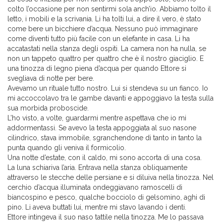
colto l’occasione per non sentirmi sola anch’io. Abbiamo tolto il
letto, i mobili e la scrivania. Li ha tolti lui, a dire il vero, è stato
come bere un bicchiere d’acqua. Nessuno può immaginare
come diventi tutto più facile con un elefante in casa. Li ha
accatastati nella stanza degli ospiti. La camera non ha nulla, se
non un tappeto quattro per quattro che è il nostro giaciglio. E
una tinozza di legno piena d’acqua per quando Ettore si
svegliava di notte per bere.
Avevamo un rituale tutto nostro. Lui si stendeva su un fianco. Io
mi accoccolavo tra le gambe davanti e appoggiavo la testa sulla
sua morbida proboscide.
L’ho visto, a volte, guardarmi mentre aspettava che io mi
addormentassi. Se avevo la testa appoggiata al suo nasone
cilindrico, stava immobile, sgranchendone di tanto in tanto la
punta quando gli veniva il formicolio.
Una notte d’estate, con il caldo, mi sono accorta di una cosa.
La luna schiariva l’aria. Entrava nella stanza obliquamente
attraverso le stecche delle persiane e si diluiva nella tinozza. Nel
cerchio d’acqua illuminata ondeggiavano ramoscelli di
biancospino e pesco, qualche bocciolo di gelsomino, aghi di
pino. Li aveva buttati lui, mentre mi stavo lavando i denti.
Ettore intingeva il suo naso tattile nella tinozza. Me lo passava