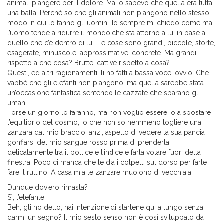
animali piangere per il dolore. Ma io sapevo che quella era tutta
una balla. Perché so che gli animali non piangono nello stesso
modo in cui lo fanno gli uomini. Io sempre mi chiedo come mai
l’uomo tende a ridurre il mondo che sta attorno a lui in base a
quello che c’è dentro di lui. Le cose sono grandi, piccole, storte,
esagerate, minuscole, approssimative, concrete. Ma grandi
rispetto a che cosa? Brutte, cattive rispetto a cosa?
Questi, ed altri ragionamenti, li ho fatti a bassa voce, ovvio. Che
vabbè che gli elefanti non piangono, ma quella sarebbe stata
un’occasione fantastica sentendo le cazzate che sparano gli
umani.
Forse un giorno lo faranno, ma non voglio essere io a spostare
l’equilibrio del cosmo, io che non so nemmeno togliere una
zanzara dal mio braccio, anzi, aspetto di vedere la sua pancia
gonfiarsi del mio sangue rosso prima di prenderla
delicatamente tra il pollice e l’indice e farla volare fuori della
finestra. Poco ci manca che le dia i colpetti sul dorso per farle
fare il ruttino. A casa mia le zanzare muoiono di vecchiaia.
Dunque dov’ero rimasta?
Sì, l’elefante.
Beh, gli ho detto, hai intenzione di startene qui a lungo senza
darmi un segno? Il mio sesto senso non è così sviluppato da