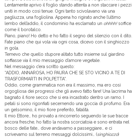
Lentamente aprivo il foglio stando attenta a non staccare i pezzi
uniti in modo così tenue. Ogni tanto scivolavano via una
pagliuzza, una fogliolina. Appena ho rigirato anche l’ultimo
lembo dell’addio, il condominio ha esclamato un
ohhhh!
soffice
come il borotalco.
Piano, piano! Ho detto e ho fatto il segno del silenzio con il dito.
Fate piano che qui vola via ogni cosa, dicevo con il singhiozzo
in gola.
Temevo che quello stupore alitato tutto insieme sul giardino
soffiasse via il mio messaggio d’amore vegetale.
Nel messaggio c’era scritto questo:
“ADDIO, ANNAROSA, HO PAURA CHE SE STO VICINO A TE DI
TRASFORMARTI IN POLPETTA”.
Oddio, come grammatica non era il massimo, ma ero così
orgogliosa dei progressi che gli avevo fatto fare! Una lacrima ha
bagnato il fiore secco che si era incastrato dentro un ramo. I
petali si sono rigonfiati secernendo una goccia di profumo. Era
un gelsomino, il mio fiore preferito, fatalità.
Il mio Ettore… ho provato a rincorrerlo seguendo le sue tracce
ancora fresche, ho fatto la nostra scorciatoia e sono entrata nel
bosco delle fate… dove andavamo a passeggiare… e ci
scrivevamo sul terreno messaggi dolcissimi… (
singhiozzo
)