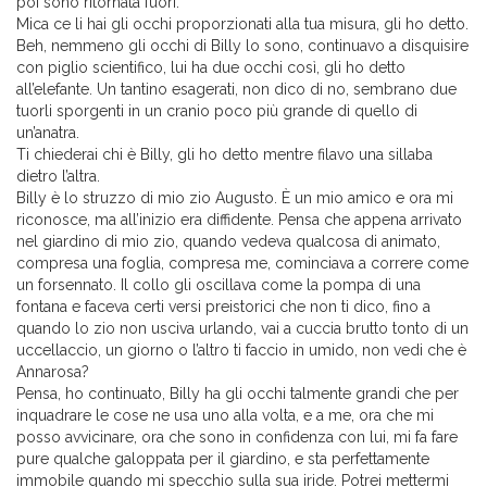
poi sono ritornata fuori.
Mica ce li hai gli occhi proporzionati alla tua misura, gli ho detto.
Beh, nemmeno gli occhi di Billy lo sono, continuavo a disquisire
con piglio scientifico, lui ha due occhi così, gli ho detto
all’elefante. Un tantino esagerati, non dico di no, sembrano due
tuorli sporgenti in un cranio poco più grande di quello di
un’anatra.
Ti chiederai chi è Billy, gli ho detto mentre filavo una sillaba
dietro l’altra.
Billy è lo struzzo di mio zio Augusto. È un mio amico e ora mi
riconosce, ma all’inizio era diffidente. Pensa che appena arrivato
nel giardino di mio zio, quando vedeva qualcosa di animato,
compresa una foglia, compresa me, cominciava a correre come
un forsennato. Il collo gli oscillava come la pompa di una
fontana e faceva certi versi preistorici che non ti dico, fino a
quando lo zio non usciva urlando, vai a cuccia brutto tonto di un
uccellaccio, un giorno o l’altro ti faccio in umido, non vedi che è
Annarosa?
Pensa, ho continuato, Billy ha gli occhi talmente grandi che per
inquadrare le cose ne usa uno alla volta, e a me, ora che mi
posso avvicinare, ora che sono in confidenza con lui, mi fa fare
pure qualche galoppata per il giardino, e sta perfettamente
immobile quando mi specchio sulla sua iride. Potrei mettermi