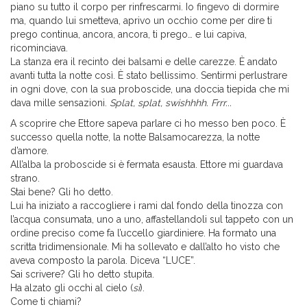
piano su tutto il corpo per rinfrescarmi. Io fingevo di dormire
ma, quando lui smetteva, aprivo un occhio come per dire ti
prego continua, ancora, ancora, ti prego… e lui capiva,
ricominciava.
La stanza era il recinto dei balsami e delle carezze. È andato
avanti tutta la notte così. È stato bellissimo. Sentirmi perlustrare
in ogni dove, con la sua proboscide, una doccia tiepida che mi
dava mille sensazioni.
Splat, splat, swishhhh. Frrr...
A scoprire che Ettore sapeva parlare ci ho messo ben poco. È
successo quella notte, la notte Balsamocarezza, la notte
d’amore.
All’alba la proboscide si è fermata esausta. Ettore mi guardava
strano.
Stai bene? Gli ho detto.
Lui ha iniziato a raccogliere i rami dal fondo della tinozza con
l’acqua consumata, uno a uno, affastellandoli sul tappeto con un
ordine preciso come fa l’uccello giardiniere. Ha formato una
scritta tridimensionale. Mi ha sollevato e dall’alto ho visto che
aveva composto la parola. Diceva “LUCE”.
Sai scrivere? Gli ho detto stupita.
Ha alzato gli occhi al cielo (
sì
).
Come ti chiami?