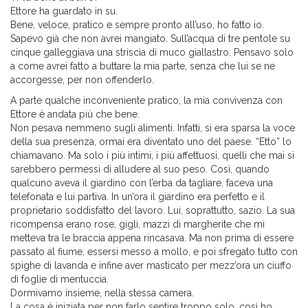
Ettore ha guardato in su.
Bene, veloce, pratico e sempre pronto all’uso, ho fatto io.
Sapevo già che non avrei mangiato. Sull’acqua di tre pentole su
cinque galleggiava una striscia di muco giallastro. Pensavo solo
a come avrei fatto a buttare la mia parte, senza che lui se ne
accorgesse, per non offenderlo.
A parte qualche inconveniente pratico, la mia convivenza con
Ettore è andata più che bene.
Non pesava nemmeno sugli alimenti. Infatti, si era sparsa la voce
della sua presenza, ormai era diventato uno del paese. “Etto” lo
chiamavano. Ma solo i più intimi, i più affettuosi, quelli che mai si
sarebbero permessi di alludere al suo peso. Così, quando
qualcuno aveva il giardino con l’erba da tagliare, faceva una
telefonata e lui partiva. In un’ora il giardino era perfetto e il
proprietario soddisfatto del lavoro. Lui, soprattutto, sazio. La sua
ricompensa erano rose, gigli, mazzi di margherite che mi
metteva tra le braccia appena rincasava. Ma non prima di essere
passato al fiume, essersi messo a mollo, e poi sfregato tutto con
spighe di lavanda e infine aver masticato per mezz’ora un ciuffo
di foglie di mentuccia.
Dormivamo insieme, nella stessa camera.
La cosa è iniziata per non farlo sentire troppo solo, così ho