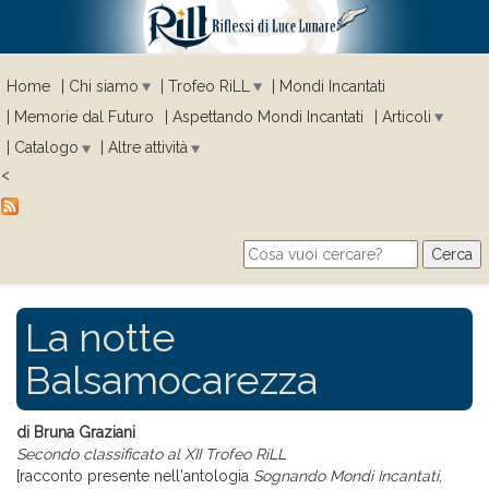
Home
Chi siamo
Trofeo RiLL
Mondi Incantati
Memorie dal Futuro
Aspettando Mondi Incantati
Articoli
Catalogo
Altre attività
<
Cerca
Search form
La notte
Balsamocarezza
di Bruna Graziani
Secondo classificato al XII Trofeo RiLL
[racconto presente nell'antologia
Sognando Mondi Incantati
,