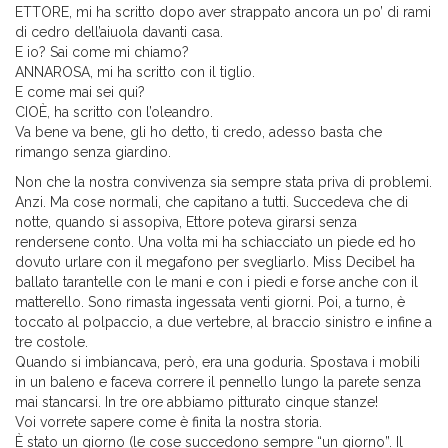
ETTORE, mi ha scritto dopo aver strappato ancora un po’ di rami
di cedro dell’aiuola davanti casa.
E io? Sai come mi chiamo?
ANNAROSA, mi ha scritto con il tiglio.
E come mai sei qui?
CIOÈ, ha scritto con l’oleandro.
Va bene va bene, gli ho detto, ti credo, adesso basta che
rimango senza giardino.
Non che la nostra convivenza sia sempre stata priva di problemi.
Anzi. Ma cose normali, che capitano a tutti. Succedeva che di
notte, quando si assopiva, Ettore poteva girarsi senza
rendersene conto. Una volta mi ha schiacciato un piede ed ho
dovuto urlare con il megafono per svegliarlo. Miss Decibel ha
ballato tarantelle con le mani e con i piedi e forse anche con il
matterello. Sono rimasta ingessata venti giorni. Poi, a turno, è
toccato al polpaccio, a due vertebre, al braccio sinistro e infine a
tre costole.
Quando si imbiancava, però, era una goduria. Spostava i mobili
in un baleno e faceva correre il pennello lungo la parete senza
mai stancarsi. In tre ore abbiamo pitturato cinque stanze!
Voi vorrete sapere come è finita la nostra storia.
È stato un giorno (le cose succedono sempre “un giorno”. Il