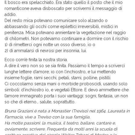
Il bosco era spelacchiato. Era stato quello il posto che il mio
romanticone aveva disboscato per scrivermi il messaggio di
addio.
Del resto mica potevano comunicare solo alzando o
abbassando gli occhi come epilettici irreversibili, mistici in
penitenza. Mica potevano annientare la vegetazione nel raggio
di chilometri. Non potevamo continuare a dormire con il rischio
1) di rimetterci ogni notte un osso diverso, io o
2) di ammalarsi di nevrosi per insonnia, lui.
Ecco com’è finita la nostra storia.
A dire il vero non so se sia finita. Passiamo il tempo a scriverci
lunghe lettere d’amore, io con l’inchiostro, e lui mettendo
insieme foglie, rami secchi, petali, stami, polline, pistilli.
Ci coccoliamo senza mani o morbide proboscidi, usando solo
simboli: d’inchiostro io, e vegetali Ettore. E devo ammettere che
l’amore immaginato porta i suoi vantaggi: sogni, fantasia, un non
so che di eterno… salute, soprattutto.
Bruna Graziani è nata a Monastier (Treviso) nel 1964. Laureata in
Farmacia, vive a Treviso con la sua famiglia.
Ha molte passioni: la musica, il teatro, ballare, cantare e,
ovviamente, scrivere. Frequenta da molti anni la scuola di