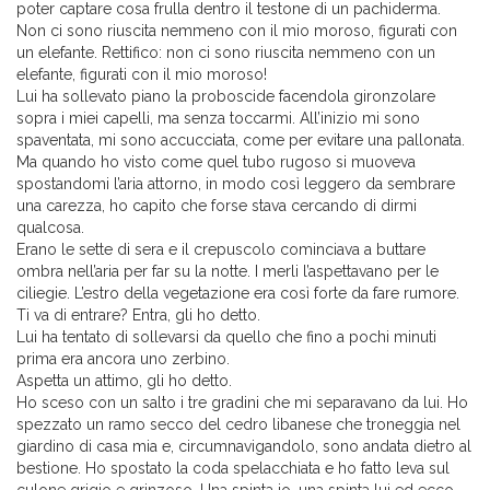
poter captare cosa frulla dentro il testone di un pachiderma.
Non ci sono riuscita nemmeno con il mio moroso, figurati con
un elefante. Rettifico: non ci sono riuscita nemmeno con un
elefante, figurati con il mio moroso!
Lui ha sollevato piano la proboscide facendola gironzolare
sopra i miei capelli, ma senza toccarmi. All’inizio mi sono
spaventata, mi sono accucciata, come per evitare una pallonata.
Ma quando ho visto come quel tubo rugoso si muoveva
spostandomi l’aria attorno, in modo così leggero da sembrare
una carezza, ho capito che forse stava cercando di dirmi
qualcosa.
Erano le sette di sera e il crepuscolo cominciava a buttare
ombra nell’aria per far su la notte. I merli l’aspettavano per le
ciliegie. L’estro della vegetazione era così forte da fare rumore.
Ti va di entrare? Entra, gli ho detto.
Lui ha tentato di sollevarsi da quello che fino a pochi minuti
prima era ancora uno zerbino.
Aspetta un attimo, gli ho detto.
Ho sceso con un salto i tre gradini che mi separavano da lui. Ho
spezzato un ramo secco del cedro libanese che troneggia nel
giardino di casa mia e, circumnavigandolo, sono andata dietro al
bestione. Ho spostato la coda spelacchiata e ho fatto leva sul