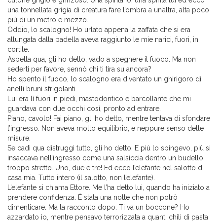
culone grigio e grinzoso. Una spinta io, una spinta lui ed ecco
una tonnellata grigia di creatura fare l’ombra a un’altra, alta poco
più di un metro e mezzo.
Oddio, lo scalogno! Ho urlato appena la zaffata che si era
allungata dalla padella aveva raggiunto le mie narici, fuori, in
cortile.
Aspetta qua, gli ho detto, vado a spegnere il fuoco. Ma non
sederti per favore, sennò chi ti tira su ancora?
Ho spento il fuoco, lo scalogno era diventato un ghirigoro di
anelli bruni sfrigolanti.
Lui era lì fuori in piedi, mastodontico e barcollante che mi
guardava con due occhi così, pronto ad entrare.
Piano, cavolo! Fai piano, gli ho detto, mentre tentava di sfondare
l’ingresso. Non aveva molto equilibrio, e neppure senso delle
misure.
Se cadi qua distruggi tutto, gli ho detto. E più lo spingevo, più si
insaccava nell’ingresso come una salsiccia dentro un budello
troppo stretto. Uno, due e tre! Ed ecco l’elefante nel salotto di
casa mia. Tutto intero (il salotto, non l’elefante).
L’elefante si chiama Ettore. Me l’ha detto lui, quando ha iniziato a
prendere confidenza. È stata una notte che non potrò
dimenticare. Ma la racconto dopo. Ti va un boccone? Ho
azzardato io, mentre pensavo terrorizzata a quanti chili di pasta