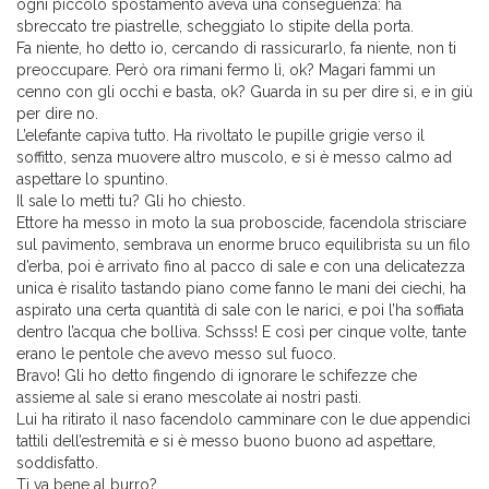
ogni piccolo spostamento aveva una conseguenza: ha
sbreccato tre piastrelle, scheggiato lo stipite della porta.
Fa niente, ho detto io, cercando di rassicurarlo, fa niente, non ti
preoccupare. Però ora rimani fermo lì, ok? Magari fammi un
cenno con gli occhi e basta, ok? Guarda in su per dire sì, e in giù
per dire no.
L’elefante capiva tutto. Ha rivoltato le pupille grigie verso il
soffitto, senza muovere altro muscolo, e si è messo calmo ad
aspettare lo spuntino.
Il sale lo metti tu? Gli ho chiesto.
Ettore ha messo in moto la sua proboscide, facendola strisciare
sul pavimento, sembrava un enorme bruco equilibrista su un filo
d’erba, poi è arrivato fino al pacco di sale e con una delicatezza
unica è risalito tastando piano come fanno le mani dei ciechi, ha
aspirato una certa quantità di sale con le narici, e poi l’ha soffiata
dentro l’acqua che bolliva. Schsss! E così per cinque volte, tante
erano le pentole che avevo messo sul fuoco.
Bravo! Gli ho detto fingendo di ignorare le schifezze che
assieme al sale si erano mescolate ai nostri pasti.
Lui ha ritirato il naso facendolo camminare con le due appendici
tattili dell’estremità e si è messo buono buono ad aspettare,
soddisfatto.
Ti va bene al burro?