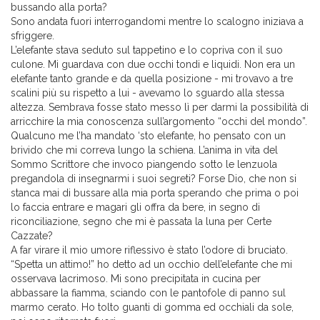
bussando alla porta?
Sono andata fuori interrogandomi mentre lo scalogno iniziava a
sfriggere.
L’elefante stava seduto sul tappetino e lo copriva con il suo
culone. Mi guardava con due occhi tondi e liquidi. Non era un
elefante tanto grande e da quella posizione - mi trovavo a tre
scalini più su rispetto a lui - avevamo lo sguardo alla stessa
altezza. Sembrava fosse stato messo lì per darmi la possibilità di
arricchire la mia conoscenza sull’argomento “occhi del mondo”.
Qualcuno me l’ha mandato ‘sto elefante, ho pensato con un
brivido che mi correva lungo la schiena. L’anima in vita del
Sommo Scrittore che invoco piangendo sotto le lenzuola
pregandola di insegnarmi i suoi segreti? Forse Dio, che non si
stanca mai di bussare alla mia porta sperando che prima o poi
lo faccia entrare e magari gli offra da bere, in segno di
riconciliazione, segno che mi è passata la luna per Certe
Cazzate?
A far virare il mio umore riflessivo è stato l’odore di bruciato.
“Spetta un attimo!” ho detto ad un occhio dell’elefante che mi
osservava lacrimoso. Mi sono precipitata in cucina per
abbassare la fiamma, sciando con le pantofole di panno sul
marmo cerato. Ho tolto guanti di gomma ed occhiali da sole,