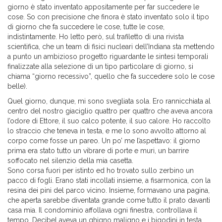
giorno è stato inventato appositamente per far succedere le
cose. So con precisione che finora è stato inventato solo il tipo
di giorno che fa succedere le cose, tutte le cose,
indistintamente. Ho letto però, sul trafiletto di una rivista
scientifica, che un team di fisici nucleari dell’Indiana sta mettendo
a punto un ambizioso progetto riguardante le sintesi temporali
finalizzate alla selezione di un tipo particolare di giorno, si
chiama “giorno recessivo”, quello che fa succedere solo le cose
belle).
Quel giorno, dunque, mi sono svegliata sola. Ero rannicchiata al
centro del nostro giaciglio quattro per quattro che aveva ancora
l’odore di Ettore, il suo calco potente, il suo calore. Ho raccolto
lo straccio che teneva in testa, e me lo sono avvolto attorno al
corpo come fosse un pareo. Un po’ me l’aspettavo: il giorno
prima era stato tutto un vibrare di porte e muri, un barrire
soffocato nel silenzio della mia casetta.
Sono corsa fuori per istinto ed ho trovato sullo zerbino un
pacco di fogli. Erano stati incollati insieme, a fisarmonica, con la
resina dei pini del parco vicino. Insieme, formavano una pagina,
che aperta sarebbe diventata grande come tutto il prato davanti
casa mia. Il condominio affollava ogni finestra, controllava il
tempo. Decibel aveva un ghigno maligno e i bigodini in testa.