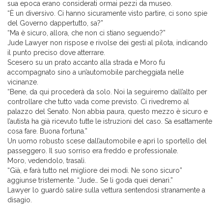
sua epoca erano considerati ormai pezzi da museo.
“È un diversivo. Ci hanno sicuramente visto partire, ci sono spie
del Governo dappertutto, sa?”
“Ma è sicuro, allora, che non ci stiano seguendo?”
Jude Lawyer non rispose e rivolse dei gesti al pilota, indicando
il punto preciso dove atterrare.
Scesero su un prato accanto alla strada e Moro fu
accompagnato sino a un’automobile parcheggiata nelle
vicinanze.
“Bene, da qui procederà da solo. Noi la seguiremo dall’alto per
controllare che tutto vada come previsto. Ci rivedremo al
palazzo del Senato. Non abbia paura, questo mezzo è sicuro e
l’autista ha già ricevuto tutte le istruzioni del caso. Sa esattamente
cosa fare. Buona fortuna.”
Un uomo robusto scese dall’automobile e aprì lo sportello del
passeggero. Il suo sorriso era freddo e professionale.
Moro, vedendolo, trasalì.
“Già, e farà tutto nel migliore dei modi. Ne sono sicuro”
aggiunse tristemente. “Jude… Se li goda quei denari.”
Lawyer lo guardò salire sulla vettura sentendosi stranamente a
disagio.