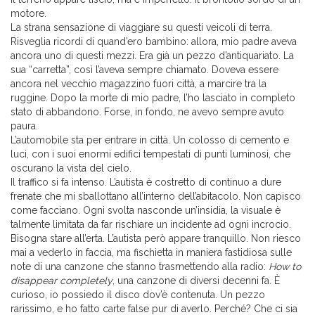
motore.
La strana sensazione di viaggiare su questi veicoli di terra.
Risveglia ricordi di quand’ero bambino: allora, mio padre aveva
ancora uno di questi mezzi. Era già un pezzo d’antiquariato. La
sua “carretta”, così l’aveva sempre chiamato. Doveva essere
ancora nel vecchio magazzino fuori città, a marcire tra la
ruggine. Dopo la morte di mio padre, l’ho lasciato in completo
stato di abbandono. Forse, in fondo, ne avevo sempre avuto
paura.
L’automobile sta per entrare in città. Un colosso di cemento e
luci, con i suoi enormi edifici tempestati di punti luminosi, che
oscurano la vista del cielo.
Il traffico si fa intenso. L’autista è costretto di continuo a dure
frenate che mi sballottano all’interno dell’abitacolo. Non capisco
come facciano. Ogni svolta nasconde un’insidia, la visuale è
talmente limitata da far rischiare un incidente ad ogni incrocio.
Bisogna stare all’erta. L’autista però appare tranquillo. Non riesco
mai a vederlo in faccia, ma fischietta in maniera fastidiosa sulle
note di una canzone che stanno trasmettendo alla radio:
How to
disappear completely
, una canzone di diversi decenni fa. È
curioso, io possiedo il disco dov’è contenuta. Un pezzo
rarissimo, e ho fatto carte false pur di averlo. Perché? Che ci sia