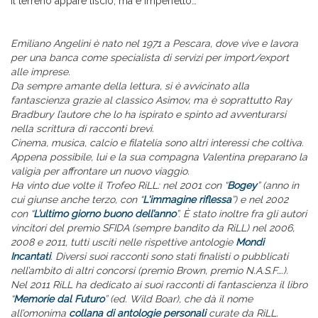
Il terreno appare liscio, ma è imperfetto…
Emiliano Angelini è nato nel 1971 a Pescara, dove vive e lavora
per una banca come specialista di servizi per import/export
alle imprese.
Da sempre amante della lettura, si è avvicinato alla
fantascienza grazie al classico Asimov, ma è soprattutto Ray
Bradbury l’autore che lo ha ispirato e spinto ad avventurarsi
nella scrittura di racconti brevi.
Cinema, musica, calcio e filatelia sono altri interessi che coltiva.
Appena possibile, lui e la sua compagna Valentina preparano la
valigia per affrontare un nuovo viaggio.
Ha vinto due volte il Trofeo RiLL: nel 2001 con
“
Bogey
”
(anno in
cui giunse anche terzo, con
“
L'immagine riflessa
”
) e nel 2002
con
“
L’ultimo giorno buono dell’anno
”
. È stato inoltre fra gli autori
vincitori del premio SFIDA (sempre bandito da RiLL) nel 2006,
2008 e 2011
, tutti usciti nelle rispettive antologie
Mondi
Incantati
. Diversi suoi racconti sono stati finalisti o pubblicati
nell’ambito di altri concorsi (premio Brown, premio N.A.S.F….).
Nel 2011 RiLL ha dedicato ai suoi racconti di fantascienza il libro
“
Memorie dal Futuro
” (ed. Wild Boar), che dà il nome
all’omonima
collana di antologie personali
curate da RiLL.