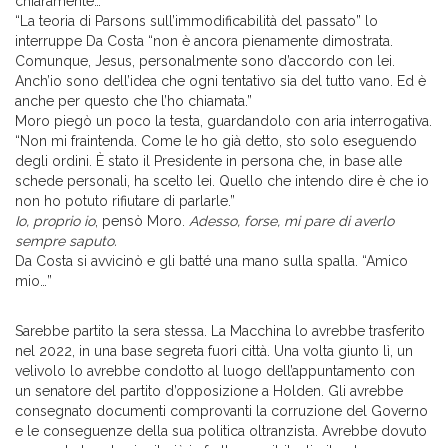
chiaramente…”
“La teoria di Parsons sull’immodificabilità del passato” lo
interruppe Da Costa “non è ancora pienamente dimostrata.
Comunque, Jesus, personalmente sono d’accordo con lei.
Anch’io sono dell’idea che ogni tentativo sia del tutto vano. Ed è
anche per questo che l’ho chiamata.”
Moro piegò un poco la testa, guardandolo con aria interrogativa.
“Non mi fraintenda. Come le ho già detto, sto solo eseguendo
degli ordini. È stato il Presidente in persona che, in base alle
schede personali, ha scelto lei. Quello che intendo dire è che io
non ho potuto rifiutare di parlarle.”
Io, proprio io
, pensò Moro.
Adesso, forse, mi pare di averlo
sempre saputo.
Da Costa si avvicinò e gli batté una mano sulla spalla. “Amico
mio…”
Sarebbe partito la sera stessa. La Macchina lo avrebbe trasferito
nel 2022, in una base segreta fuori città. Una volta giunto lì, un
velivolo lo avrebbe condotto al luogo dell’appuntamento con
un senatore del partito d’opposizione a Holden. Gli avrebbe
consegnato documenti comprovanti la corruzione del Governo
e le conseguenze della sua politica oltranzista. Avrebbe dovuto