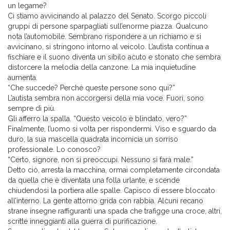
un legame?
Ci stiamo avvicinando al palazzo del Senato. Scorgo piccoli
gruppi di persone sparpagliati sull’enorme piazza. Qualcuno
nota l’automobile. Sembrano rispondere a un richiamo e si
avvicinano, si stringono intorno al veicolo. L’autista continua a
fischiare e il suono diventa un sibilo acuto e stonato che sembra
distorcere la melodia della canzone. La mia inquietudine
aumenta.
“Che succede? Perché queste persone sono qui?”
L’autista sembra non accorgersi della mia voce. Fuori, sono
sempre di più.
Gli afferro la spalla. “Questo veicolo è blindato, vero?”
Finalmente, l’uomo si volta per rispondermi. Viso e sguardo da
duro, la sua mascella quadrata incornicia un sorriso
professionale. Lo conosco?
“Certo, signore, non si preoccupi. Nessuno si farà male.”
Detto ciò, arresta la macchina, ormai completamente circondata
da quella che è diventata una folla urlante, e scende
chiudendosi la portiera alle spalle. Capisco di essere bloccato
all’interno. La gente attorno grida con rabbia. Alcuni recano
strane insegne raffiguranti una spada che trafigge una croce, altri,
scritte inneggianti alla guerra di purificazione.