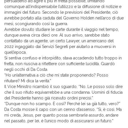
persuaderlo ad agire il più in fretta possibile, limitando
comunque all’indispensabile l’utilizzo e la diffusione di notizie e
immagini del futuro. Secondo le previsioni del Presidente, ciò
avrebbe portato alla caduta del Governo Holden nell’arco di due
mesi, scongiurando così la guerra.
Avrebbe dovuto studiare le carte durante il viaggio nel tempo,
dunque aveva circa dieci ore. Al suo arrivo, sarebbe stato
contattato da un agente, un certo Lawyer, un americano del
2022 ingaggiato dai Servizi Segreti per aiutarlo a muoversi in
quell’epoca.
Si sentiva confuso e intorpidito, stava accadendo tutto troppo in
fretta, non riusciva a riflettere con sufficiente lucidità. Guardò
negli occhi di Da Costa.
“Ho un’alternativa a ciò che mi state proponendo? Posso
rifiutare? Mi dica la verità.”
Il Vice Ministro ricambiò il suo sguardo. “No. Le posso solo dire
che il suo rifiuto equivarrebbe a una condanna. Uomini di fiducia
del Presidente hanno già ricevuto ordini precisi.”
“Dunque non ho scampo. È così? Perché lei sa già tutto, vero?”
Da Costa mosse il capo con un cenno d’assenso. “Sì, è così. Ma
mi creda, Jesus, per quanto possa sembrarle assurdo, andare
nel passato, per lei, è l’unico modo di assicurarsi un futuro.”