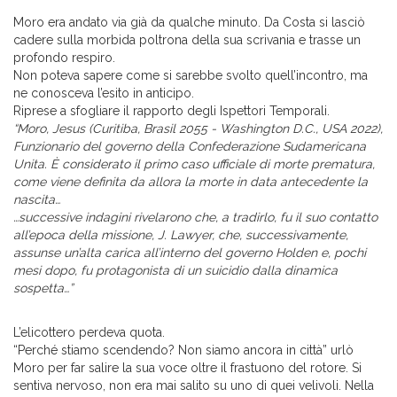
Moro era andato via già da qualche minuto. Da Costa si lasciò
cadere sulla morbida poltrona della sua scrivania e trasse un
profondo respiro.
Non poteva sapere come si sarebbe svolto quell’incontro, ma
ne conosceva l’esito in anticipo.
Riprese a sfogliare il rapporto degli Ispettori Temporali.
“Moro, Jesus (Curitiba, Brasil 2055 - Washington D.C., USA 2022),
Funzionario del governo della Confederazione Sudamericana
Unita. È considerato il primo caso ufficiale di morte prematura,
come viene definita da allora la morte in data antecedente la
nascita…
…successive indagini rivelarono che, a tradirlo, fu il suo contatto
all’epoca della missione, J. Lawyer, che, successivamente,
assunse un’alta carica all’interno del governo Holden e, pochi
mesi dopo, fu protagonista di un suicidio dalla dinamica
sospetta…”
L’elicottero perdeva quota.
“Perché stiamo scendendo? Non siamo ancora in città” urlò
Moro per far salire la sua voce oltre il frastuono del rotore. Si
sentiva nervoso, non era mai salito su uno di quei velivoli. Nella