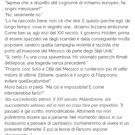
“Sapeva che, a dispetto del cognome di richiamo europeo, ha
origini messicane?”
“No, veramente no.”
“Lo ha nascosto bene, non c’è che dire. E questo perché egli, da
lungo tempo, cova in segreto una… diciamo bizzarra ambizione.
Come ben sa, agli inizi del XXI secolo, il governo Holden, prima
di essere spazzato via dagli scandali e dalla conseguente rivolta
popolare, cavalcò quella campagna violenta e razzista che
portò all’invasione del Messico da parte degli Stati Uniti.”
“Sì, certo. Fu una cosa spaventosa. Ho visionato parecchi filmati
dell’epoca, una tragedia senza precedenti.”
“Proprio così. Solo a Città del Messico si contarono più di sette
milioni di vittime. Ebbene, questo è il sogno di Filippounis:
evitare quell’ecatombe!”
Moro balzò in piedi. “Ma ciò è impossibile! E come
intenderebbe farlo?”
Sta succedendo
, pensò.
Il XXI secolo. Maledizione, sta
succedendo adesso, ed io non so cosa fare per impedirlo.
“Il
passato è già scritto, immodificabile. Altrimenti noi non
potremmo essere qui a parlarne. Nel momento stesso in cui
iniziassimo a pensare di cambiarlo, rischieremmo di vivere in un
presente differente. E poi la teoria di Parsons espone