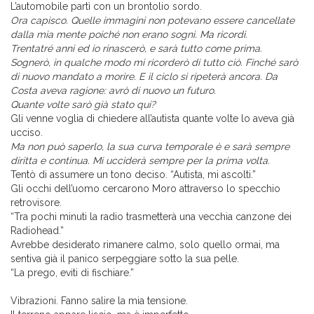
L’automobile partì con un brontolio sordo.
Ora capisco. Quelle immagini non potevano essere cancellate
dalla mia mente poiché non erano sogni. Ma ricordi.
Trentatré anni ed io rinascerò, e sarà tutto come prima.
Sognerò, in qualche modo mi ricorderò di tutto ciò. Finché sarò
di nuovo mandato a morire. E il ciclo si ripeterà ancora. Da
Costa aveva ragione: avrò di nuovo un futuro.
Quante volte sarò già stato qui?
Gli venne voglia di chiedere all’autista quante volte lo aveva già
ucciso.
Ma non può saperlo, la sua curva temporale è e sarà sempre
diritta e continua. Mi ucciderà sempre per la prima volta.
Tentò di assumere un tono deciso. “Autista, mi ascolti.”
Gli occhi dell’uomo cercarono Moro attraverso lo specchio
retrovisore.
“Tra pochi minuti la radio trasmetterà una vecchia canzone dei
Radiohead.”
Avrebbe desiderato rimanere calmo, solo quello ormai, ma
sentiva già il panico serpeggiare sotto la sua pelle.
“La prego, eviti di fischiare.”
Vibrazioni. Fanno salire la mia tensione.