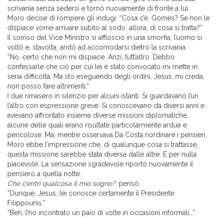
scrivania senza sedersi e tornò nuovamente di fronte a lui.
Moro decise di rompere gli indugi: “Cosa c’è, Gomes? Se non le
dispiace vorrei arrivare subito al sodo: allora, di cosa si tratta?”
Il sorriso del Vice Ministro si afflosciò in una smorfia, l’uomo si
voltò e, stavolta, andò ad accomodarsi dietro la scrivania.
“No, certo che non mi dispiace. Anzi, tutt’altro. Debbo
confessarle che ciò per cui lei è stato convocato mi mette in
seria difficoltà. Ma sto eseguendo degli ordini, Jesus, mi creda,
non posso fare altrimenti.”
I due rimasero in silenzio per alcuni istanti. Si guardavano l’un
l’altro con espressione greve. Si conoscevano da diversi anni e
avevano affrontato insieme diverse missioni diplomatiche,
alcune delle quali erano risultate particolarmente ardue e
pericolose. Ma, mentre osservava Da Costa riordinare i pensieri,
Moro ebbe l’impressione che, di qualunque cosa si trattasse,
questa missione sarebbe stata diversa dalle altre. E per nulla
piacevole. La sensazione sgradevole riportò nuovamente il
pensiero a quella notte.
Che c’entri qualcosa il mio sogno?
, pensò.
“Dunque, Jesus, lei conosce certamente il Presidente
Filippounis.”
“Beh, l’ho incontrato un paio di volte in occasioni informali…”