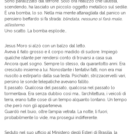
Sono paralizzato dal terrore. Solo ora realizzo che l’autista,
scendendo, ha lasciato un piccolo oggetto metallico sul sedile.
È una bomba, lo so. Nella mia mente attanagliata dal panico un
pensiero beffardo si fa strada:
blindata, nessuno si farà male,
all’esterno
.
Uno scatto. La bomba esplode…
Jesus Moro si alzò con un balzo dal letto.
Aveva il fiato grosso e il corpo madido di sudore. Impiegò
qualche istante per rendersi conto di trovarsi a casa sua.
Ancora quel sogno. Sempre lo stesso, da quarantotto anni. Era
cresciuto insieme a lui. Nonostante i tentativi fatti, non era mai
riuscito a estirparlo dalla sua testa. Psichiatri, strizzacervelli vari,
persino le sonde telepatiche avevano fallito.
Il passato. Qualcosa del passato, qualcosa nel passato lo
tormentava. Era senza dubbio così ma… l’architettura, i veicoli di
terra, erano tutte cose di un tempo alquanto lontano. Un tempo
che però non gli apparteneva.
Guardò nel buio, oltre l’ampia vetrata. La notte, lì fuori,
probabilmente lo vide, ma proseguì indifferente.
Seduto nel suo ufficio al Ministero degli Esteri di Brasilia, la