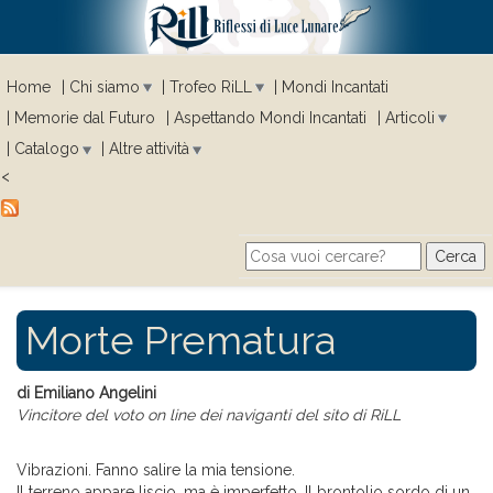
Home
Chi siamo
Trofeo RiLL
Mondi Incantati
Memorie dal Futuro
Aspettando Mondi Incantati
Articoli
Catalogo
Altre attività
<
Cerca
Search form
Morte Prematura
di Emiliano Angelini
Vincitore del voto on line dei naviganti del sito di RiLL
Vibrazioni. Fanno salire la mia tensione.
Il terreno appare liscio, ma è imperfetto. Il brontolio sordo di un