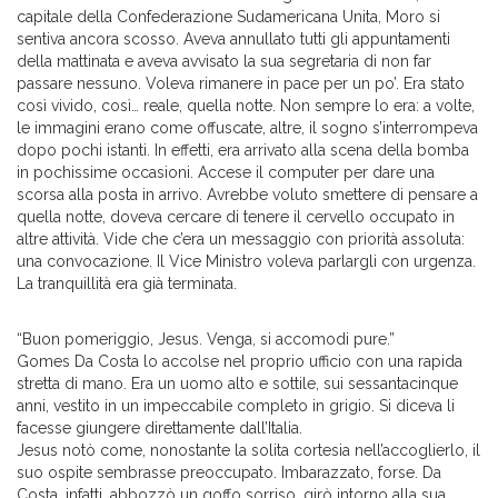
capitale della Confederazione Sudamericana Unita, Moro si
sentiva ancora scosso. Aveva annullato tutti gli appuntamenti
della mattinata e aveva avvisato la sua segretaria di non far
passare nessuno. Voleva rimanere in pace per un po’. Era stato
così vivido, così… reale, quella notte. Non sempre lo era: a volte,
le immagini erano come offuscate, altre, il sogno s’interrompeva
dopo pochi istanti. In effetti, era arrivato alla scena della bomba
in pochissime occasioni. Accese il computer per dare una
scorsa alla posta in arrivo. Avrebbe voluto smettere di pensare a
quella notte, doveva cercare di tenere il cervello occupato in
altre attività. Vide che c’era un messaggio con priorità assoluta:
una convocazione. Il Vice Ministro voleva parlargli con urgenza.
La tranquillità era già terminata.
“Buon pomeriggio, Jesus. Venga, si accomodi pure.”
Gomes Da Costa lo accolse nel proprio ufficio con una rapida
stretta di mano. Era un uomo alto e sottile, sui sessantacinque
anni, vestito in un impeccabile completo in grigio. Si diceva li
facesse giungere direttamente dall’Italia.
Jesus notò come, nonostante la solita cortesia nell’accoglierlo, il
suo ospite sembrasse preoccupato. Imbarazzato, forse. Da
Costa, infatti, abbozzò un goffo sorriso, girò intorno alla sua