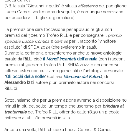
Lucca Games.
(NB: la sala “Giovanni Ingellis” è situata
all’esterno
del padiglione
Lucca Games, vedi mappa di seguito; è comunque necessario,
per accedervi, il biglietto giornaliero)
La premiazione sarà l’occasione per applaudire gli autori
premiati del 30esimo Trofeo RiLL e per consegnare il
premio
speciale Lucca Comics & Games
per il racconto “vincitore
assoluto” di SFIDA 2024 (che sveleremo in sala!).
Durante la cerimonia presenteremo anche le
nuove antologie
curate da RiLL
, cioè
il
Mondi Incantati
dell'annata
(con i racconti
premiati al 30esimo Trofeo RiLL, SFIDA 2024 e nei concorsi
letterari esteri con cui siamo gemellati) e l'antologia personale
“
Gli occhi della notte
” (collana
Memorie dal Futuro
), di
Alessandro Izzi
, autore pluri premiato autore nei concorsi
RiLLici.
Sottolineiamo che per la premiazione avremo a disposizione 30
minuti in più del solito: un tempo che useremo per
brindare al
trentennale
del Trofeo RiLL, offrendo dalle 18:30 un piccolo
rinfresco a tutti i/le presenti in sala.
Ancora una volta, RiLL chiude a Lucca Comics & Games