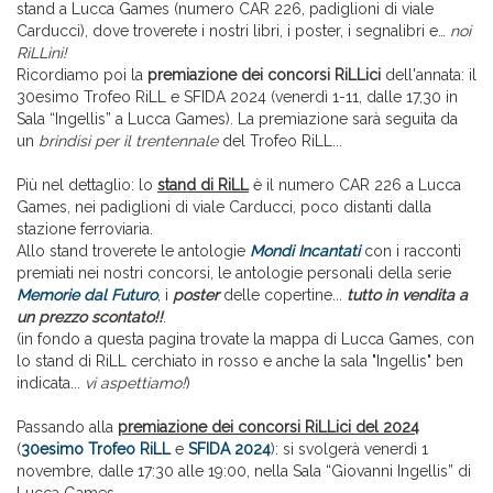
stand a Lucca Games (numero CAR 226, padiglioni di viale
Carducci), dove troverete i nostri libri, i poster, i segnalibri e…
noi
RiLLini!
Ricordiamo poi la
premiazione dei concorsi RiLLici
dell'annata: il
30esimo Trofeo RiLL e SFIDA 2024 (venerdì 1-11, dalle 17,30 in
Sala “Ingellis” a Lucca Games). La premiazione sarà seguita da
un
brindisi per il trentennale
del Trofeo RiLL...
Più nel dettaglio: lo
stand di RiLL
è il numero CAR 226 a Lucca
Games, nei padiglioni di viale Carducci, poco distanti dalla
stazione ferroviaria.
Allo stand troverete le antologie
Mondi Incantati
con i racconti
premiati nei nostri concorsi, le antologie personali della serie
Memorie dal Futuro
, i
poster
delle copertine
...
tutto in vendita a
un prezzo scontato!!
.
(in fondo a questa pagina trovate la mappa di Lucca Games, con
lo stand di RiLL cerchiato in rosso e anche la sala "Ingellis" ben
indicata...
vi aspettiamo!
)
Passando alla
premiazione dei concorsi RiLLici del 2024
(
30esimo Trofeo RiLL
e
SFIDA 2024
): si svolgerà venerdì 1
novembre, dalle 17:30 alle 19:00, nella Sala “Giovanni Ingellis” di