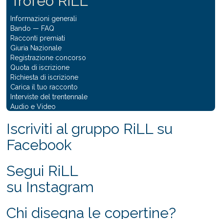
Trofeo RiLL
Informazioni generali
Bando
—
FAQ
Racconti premiati
Giuria Nazionale
Registrazione concorso
Quota di iscrizione
Richiesta di iscrizione
Carica il tuo racconto
Interviste del trentennale
Audio e Video
Iscriviti al gruppo RiLL su
Facebook
Segui RiLL
su Instagram
Chi disegna le copertine?