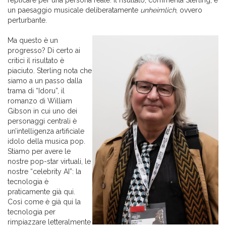
replicare per una persona reale. Il risultato, commenta Sterling, è
un paesaggio musicale deliberatamente
unheimlich
, ovvero
perturbante.
Ma questo è un
progresso? Di certo ai
critici il risultato è
piaciuto. Sterling nota che
siamo a un passo dalla
trama di “Idoru”, il
romanzo di William
Gibson in cui uno dei
personaggi centrali è
un’intelligenza artificiale
idolo della musica pop.
Stiamo per avere le
nostre pop-star virtuali, le
nostre “celebrity AI”: la
tecnologia è
praticamente già qui.
Così come è già qui la
tecnologia per
rimpiazzare letteralmente