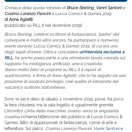
Cronaca della tavola rotonda di
Bruce Sterling
,
Vanni Santoni
e
Cosimo Lorenzo Pancini
a Lucca Comics & Games 2019
di Anna Aglietti
[pubblicato su RiLL.it nel dicembre 2019]
Bruce Sterling, celebre scrittore di fantascienza, “padre” del
cyberpunk e molto altro ancora, ha partecipato a numerosi
eventi durante Lucca Comics & Games 2019, di cui era uno
degli ospiti d’onore. Oltre a concedere
un’intervista esclusiva a
RiLL
, ha anche preso parte a una stimolante tavola rotonda sul
rapporto fra intelligenza artificiale, arte e creatività.
Siamo molto felici di proporre su RiLL.it il report di
quell’incontro, a firma di Anna Aglietti, che lo ha seguito da una
posizione di assoluto privilegio, cioè quella di interprete del
vulcanico scrittore statunitense…
Sono le sei e dieci di sabato 2 novembre 2019, piove, fra poco
la fiera chiuderà, ma la sala Ingellis è ugualmente gremita.
L’incontro
L’Arte delle macchine, ovvero: verso la singolarità
creativa
richiama l’attenzione del pubblico di Lucca Comics &
Games, fatto di appassionati di fantascienza, come di arte e
letteratura. Sul palco,
Cosimo Lorenzo Pancini,
Vanni Santoni
e