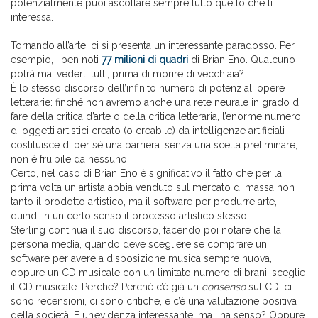
potenzialmente puoi ascoltare sempre tutto quello che ti
interessa.
Tornando all’arte, ci si presenta un interessante paradosso. Per
esempio, i ben noti
77 milioni di quadri
di Brian Eno. Qualcuno
potrà mai vederli tutti, prima di morire di vecchiaia?
È lo stesso discorso dell’infinito numero di potenziali opere
letterarie: finché non avremo anche una rete neurale in grado di
fare della critica d’arte o della critica letteraria, l’enorme numero
di oggetti artistici creato (o creabile) da intelligenze artificiali
costituisce di per sé una barriera: senza una scelta preliminare,
non è fruibile da nessuno.
Certo, nel caso di Brian Eno è significativo il fatto che per la
prima volta un artista abbia venduto sul mercato di massa non
tanto il prodotto artistico, ma il software per produrre arte,
quindi in un certo senso il processo artistico stesso.
Sterling continua il suo discorso, facendo poi notare che la
persona media, quando deve scegliere se comprare un
software per avere a disposizione musica sempre nuova,
oppure un CD musicale con un limitato numero di brani, sceglie
il CD musicale. Perché? Perché c’è già un
consenso
sul CD: ci
sono recensioni, ci sono critiche, e c’è una valutazione positiva
della società. È un’evidenza interessante, ma… ha senso? Oppure