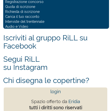
Registrazione concorso
Quota di iscrizione
Richiesta di iscrizione
Carica il tuo racconto
Interviste del trentennale
Audio e Video
Iscriviti al gruppo RiLL su
Facebook
Segui RiLL
su Instagram
Chi disegna le copertine?
login
Spazio offerto da
Eridia
tutti i diritti sono riservati