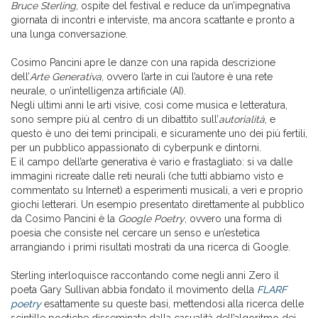
Bruce Sterling
, ospite del festival e reduce da un’impegnativa
giornata di incontri e interviste, ma ancora scattante e pronto a
una lunga conversazione.
Cosimo Pancini apre le danze con una rapida descrizione
dell’
Arte Generativa
, ovvero l’arte in cui l’autore è una rete
neurale, o un’intelligenza artificiale (AI).
Negli ultimi anni le arti visive, così come musica e letteratura,
sono sempre più al centro di un dibattito sull’
autorialità
, e
questo è uno dei temi principali, e sicuramente uno dei più fertili,
per un pubblico appassionato di cyberpunk e dintorni.
E il campo dell’arte generativa è vario e frastagliato: si va dalle
immagini ricreate dalle reti neurali (che tutti abbiamo visto e
commentato su Internet) a esperimenti musicali, a veri e proprio
giochi letterari. Un esempio presentato direttamente al pubblico
da Cosimo Pancini è la
Google Poetry
, ovvero una forma di
poesia che consiste nel cercare un senso e un’estetica
arrangiando i primi risultati mostrati da una ricerca di Google.
Sterling interloquisce raccontando come negli anni Zero il
poeta Gary Sullivan abbia fondato il movimento della
FLARF
poetry
esattamente su queste basi, mettendosi alla ricerca delle