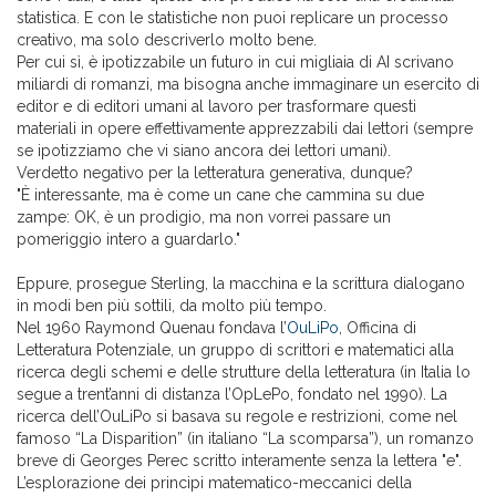
statistica. E con le statistiche non puoi replicare un processo
creativo, ma solo descriverlo molto bene.
Per cui sì, è ipotizzabile un futuro in cui migliaia di AI scrivano
miliardi di romanzi, ma bisogna anche immaginare un esercito di
editor e di editori umani al lavoro per trasformare questi
materiali in opere effettivamente apprezzabili dai lettori (sempre
se ipotizziamo che vi siano ancora dei lettori umani).
Verdetto negativo per la letteratura generativa, dunque?
"È interessante, ma è come un cane che cammina su due
zampe: OK, è un prodigio, ma non vorrei passare un
pomeriggio intero a guardarlo."
Eppure, prosegue Sterling, la macchina e la scrittura dialogano
in modi ben più sottili, da molto più tempo.
Nel 1960 Raymond Quenau fondava l’
OuLiPo
, Officina di
Letteratura Potenziale, un gruppo di scrittori e matematici alla
ricerca degli schemi e delle strutture della letteratura (in Italia lo
segue a trent’anni di distanza l’OpLePo, fondato nel 1990). La
ricerca dell’OuLiPo si basava su regole e restrizioni, come nel
famoso “La Disparition” (in italiano “La scomparsa”), un romanzo
breve di Georges Perec scritto interamente senza la lettera "e".
L’esplorazione dei principi matematico-meccanici della