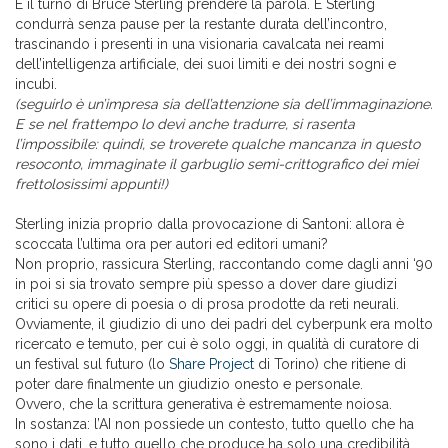
È il turno di Bruce Sterling prendere la parola. E Sterling
condurrà senza pause per la restante durata dell’incontro,
trascinando i presenti in una visionaria cavalcata nei reami
dell’intelligenza artificiale, dei suoi limiti e dei nostri sogni e
incubi.
(seguirlo è un’impresa sia dell’attenzione sia dell’immaginazione.
E se nel frattempo lo devi anche tradurre, si rasenta
l’impossibile: quindi, se troverete qualche mancanza in questo
resoconto, immaginate il garbuglio semi-crittografico dei miei
frettolosissimi appunti!)
Sterling inizia proprio dalla provocazione di Santoni: allora è
scoccata l’ultima ora per autori ed editori umani?
Non proprio, rassicura Sterling, raccontando come dagli anni ‘90
in poi si sia trovato sempre più spesso a dover dare giudizi
critici su opere di poesia o di prosa prodotte da reti neurali.
Ovviamente, il giudizio di uno dei padri del cyberpunk era molto
ricercato e temuto, per cui è solo oggi, in qualità di curatore di
un festival sul futuro (lo
Share Project
di Torino) che ritiene di
poter dare finalmente un giudizio onesto e personale.
Ovvero, che la scrittura generativa è estremamente noiosa.
In sostanza: l’AI non possiede un contesto, tutto quello che ha
sono i dati, e tutto quello che produce ha solo una credibilità