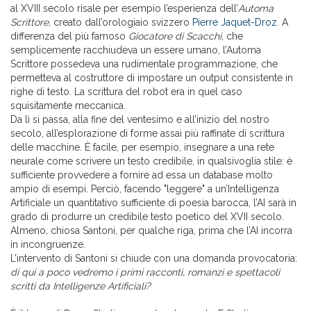
al XVIII secolo risale per esempio l’esperienza dell’
Automa
Scrittore
, creato dall’orologiaio svizzero
Pierre Jaquet-Droz
. A
differenza del più famoso
Giocatore di Scacchi
, che
semplicemente racchiudeva un essere umano, l’Automa
Scrittore possedeva una rudimentale programmazione, che
permetteva al costruttore di impostare un output consistente in
righe di testo. La scrittura del robot era in quel caso
squisitamente meccanica.
Da lì si passa, alla fine del ventesimo e all’inizio del nostro
secolo, all’esplorazione di forme assai più raffinate di scrittura
delle macchine. È facile, per esempio, insegnare a una rete
neurale come scrivere un testo credibile, in qualsivoglia stile: è
sufficiente provvedere a fornire ad essa un database molto
ampio di esempi. Perciò, facendo "leggere" a un’Intelligenza
Artificiale un quantitativo sufficiente di poesia barocca, l’AI sarà in
grado di produrre un credibile testo poetico del XVII secolo.
Almeno, chiosa Santoni, per qualche riga, prima che l’AI incorra
in incongruenze.
L’intervento di Santoni si chiude con una domanda provocatoria:
di qui a poco vedremo i primi racconti, romanzi e spettacoli
scritti da Intelligenze Artificiali?