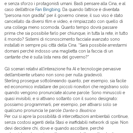
e senza sforzo i protagonisti umani. Basti pensare alla Cina, e al
caso dell’attrice
Fan Bingbing
. Da quando l’attrice è diventata
"persona non gradita" per il governo cinese, il suo viso è stato
cancellato da diversi film e video, e rimpiazzato con quello di
una collega meno scomoda. Quanto tempo dovrà passare
prima che sia possibile farlo per chiunque, in tutta la rete, in tutto
il mondo? Sistemi di riconoscimento facciale avanzato sono
installati in sempre più città della Cina. “Sarà possibile arrestarmi
domani perché indosso una maglietta con la faccia di un
cantante che è sulla lista nera del governo?”
Gli scenari relativi all’interazione fra AI e tecnologie pervasive
dell’ambiente urbano non sono per nulla gradevoli.
Sterling prosegue sottolineando quanto, per esempio, sia facile
ed economico installare dei piccoli ricevitori che registrano solo
quando vengono pronunciate alcune parole. Sono minuscoli e
quasi invisibili, e si attivano soltanto con il suono designato:
possiamo programmarli, per esempio, per attivarsi solo se
qualcuno pronuncia le parole
Dante
o
Beatrice
.
Per cui si apre la possibilità di intercettazioni ambientali continue,
senza costosi agenti della Stasi e inaffidabili network di spie. Non
devi decidere chi, dove e quando ascoltare, perché