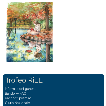
Trofeo RiLL
Informazioni generali
Bando
—
FAQ
Racconti premiati
Giuria Nazionale