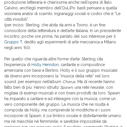
produzione letteraria è chiarissima anche nell’opera di Italo
Calvino, anch’egli membro dell’OuLiPo: basti pensare a quella
visionaria analisi di scambi, ingranaggi sociali e codici che è “Le
città invisibili”.
(per inciso: Sterling, che abita da anni a Torino, è un fine
conoscitore della letteratura e dell’arte italiana. In un precedente
incontro, poche ore prima, ha parlato del suo interesse per il
Gruppo T
, dedito agli esperimenti di arte meccanica a Milano
negli anni ‘60).
Per quello che riguarda altre forme d’arte, Sterling cita
l’esperienza di
Holly Herndon
, cantante e compositrice
americana con base a Berlino. Holly e il suo gruppo musicale
da diversi anni incorporano la “musica della rete” nel loro
sound, per esempio nell’album
Chorus
. Ma di recente hanno
fatto ben di più. Hanno istruito
Spawn
, una rete neurale, con
migliaia di esempi musicali e con brani prodotti da loro. Spawn
ha imparato a cantare e ad interagire con la musica, come un
vero componente del gruppo. La musica che ne risulta è
composta da Holly, ma comprende le modifiche e i suoni
incorporei di Spawn, il cui timbro vocale è distintamente umano,
ma né maschile né femminile, e sarebbe impossibile da