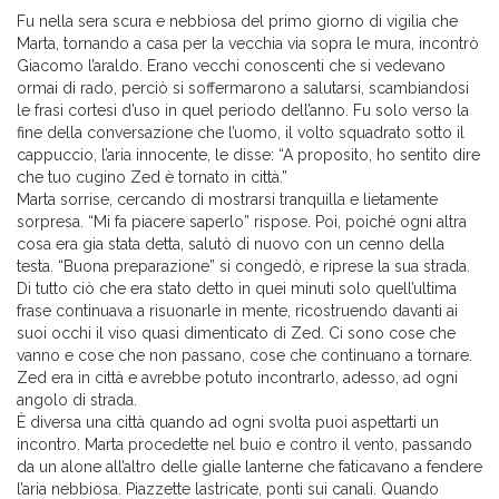
Fu nella sera scura e nebbiosa del primo giorno di vigilia che
Marta, tornando a casa per la vecchia via sopra le mura, incontrò
Giacomo l’araldo. Erano vecchi conoscenti che si vedevano
ormai di rado, perciò si soffermarono a salutarsi, scambiandosi
le frasi cortesi d’uso in quel periodo dell’anno. Fu solo verso la
fine della conversazione che l’uomo, il volto squadrato sotto il
cappuccio, l’aria innocente, le disse: “A proposito, ho sentito dire
che tuo cugino Zed è tornato in città.”
Marta sorrise, cercando di mostrarsi tranquilla e lietamente
sorpresa. “Mi fa piacere saperlo” rispose. Poi, poiché ogni altra
cosa era gia stata detta, salutò di nuovo con un cenno della
testa. “Buona preparazione” si congedò, e riprese la sua strada.
Di tutto ciò che era stato detto in quei minuti solo quell’ultima
frase continuava a risuonarle in mente, ricostruendo davanti ai
suoi occhi il viso quasi dimenticato di Zed. Ci sono cose che
vanno e cose che non passano, cose che continuano a tornare.
Zed era in città e avrebbe potuto incontrarlo, adesso, ad ogni
angolo di strada.
È diversa una città quando ad ogni svolta puoi aspettarti un
incontro. Marta procedette nel buio e contro il vento, passando
da un alone all’altro delle gialle lanterne che faticavano a fendere
l’aria nebbiosa. Piazzette lastricate, ponti sui canali. Quando