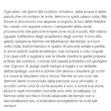
Ogni anno, nei giorni del solstizio d’inverno, dalle acque e dalle
paludi che circondano le isole, demoni e spiriti calano sulla città.
Alcuni si dissolvono non appena scorgono le luci delle finestre
fra i canali, non appena odono i campanelli della verde
processione che percorre e ripercorre vicoli e ponti. Altri ridono
sguaiati, beffandosi degli incantesimi degli uomini. Il loro alito
gelido spegne le fiamme nei tabernacoli dei templi, e il loro
volto muta, trasformandosi in quello di persone amate e partite,
in amori antichi svaniti anzitempo, mai compiuti o solo sognati.
Con quei volti si aggirano per le strade mentre la gente prepara
la festa del solstizio, conscia che questa potrebbe non giungere
mai. Ognuno di quegli spiriti maligni è legato a un abitante
dell’arcipelago, uomini e donne che devono chiudere gli occhi
e il cuore al desiderio che li divora. Perché se uno solo dei
demoni viene riconosciuto dalla persona cui è vincolato, e
accolto come colui di cui ha assunto il viso, il nome e la storia,
allora in quel momento l’oscurità avrà vinto la battaglia. Le
fiamme nelle nicchie in fondo all’abside dei templi non si
riaccenderanno più, e le tenebre avvolgeranno le isole per
sempre.