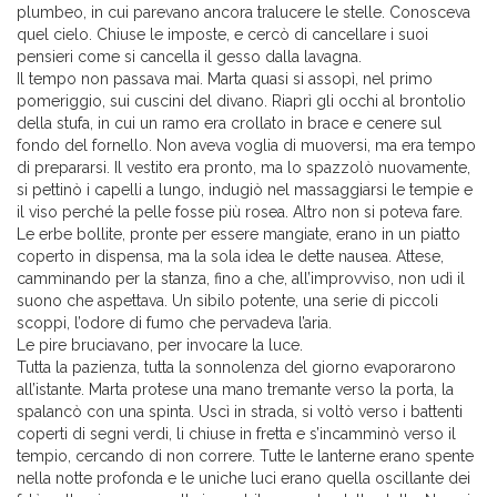
plumbeo, in cui parevano ancora tralucere le stelle. Conosceva
quel cielo. Chiuse le imposte, e cercò di cancellare i suoi
pensieri come si cancella il gesso dalla lavagna.
Il tempo non passava mai. Marta quasi si assopì, nel primo
pomeriggio, sui cuscini del divano. Riaprì gli occhi al brontolio
della stufa, in cui un ramo era crollato in brace e cenere sul
fondo del fornello. Non aveva voglia di muoversi, ma era tempo
di prepararsi. Il vestito era pronto, ma lo spazzolò nuovamente,
si pettinò i capelli a lungo, indugiò nel massaggiarsi le tempie e
il viso perché la pelle fosse più rosea. Altro non si poteva fare.
Le erbe bollite, pronte per essere mangiate, erano in un piatto
coperto in dispensa, ma la sola idea le dette nausea. Attese,
camminando per la stanza, fino a che, all’improvviso, non udì il
suono che aspettava. Un sibilo potente, una serie di piccoli
scoppi, l’odore di fumo che pervadeva l’aria.
Le pire bruciavano, per invocare la luce.
Tutta la pazienza, tutta la sonnolenza del giorno evaporarono
all’istante. Marta protese una mano tremante verso la porta, la
spalancò con una spinta. Uscì in strada, si voltò verso i battenti
coperti di segni verdi, li chiuse in fretta e s’incamminò verso il
tempio, cercando di non correre. Tutte le lanterne erano spente
nella notte profonda e le uniche luci erano quella oscillante dei