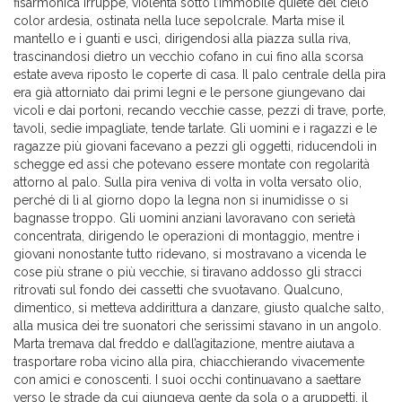
fisarmonica irruppe, violenta sotto l’immobile quiete del cielo
color ardesia, ostinata nella luce sepolcrale. Marta mise il
mantello e i guanti e uscì, dirigendosi alla piazza sulla riva,
trascinandosi dietro un vecchio cofano in cui fino alla scorsa
estate aveva riposto le coperte di casa. Il palo centrale della pira
era già attorniato dai primi legni e le persone giungevano dai
vicoli e dai portoni, recando vecchie casse, pezzi di trave, porte,
tavoli, sedie impagliate, tende tarlate. Gli uomini e i ragazzi e le
ragazze più giovani facevano a pezzi gli oggetti, riducendoli in
schegge ed assi che potevano essere montate con regolarità
attorno al palo. Sulla pira veniva di volta in volta versato olio,
perché di lì al giorno dopo la legna non si inumidisse o si
bagnasse troppo. Gli uomini anziani lavoravano con serietà
concentrata, dirigendo le operazioni di montaggio, mentre i
giovani nonostante tutto ridevano, si mostravano a vicenda le
cose più strane o più vecchie, si tiravano addosso gli stracci
ritrovati sul fondo dei cassetti che svuotavano. Qualcuno,
dimentico, si metteva addirittura a danzare, giusto qualche salto,
alla musica dei tre suonatori che serissimi stavano in un angolo.
Marta tremava dal freddo e dall’agitazione, mentre aiutava a
trasportare roba vicino alla pira, chiacchierando vivacemente
con amici e conoscenti. I suoi occhi continuavano a saettare
verso le strade da cui giungeva gente da sola o a gruppetti, il