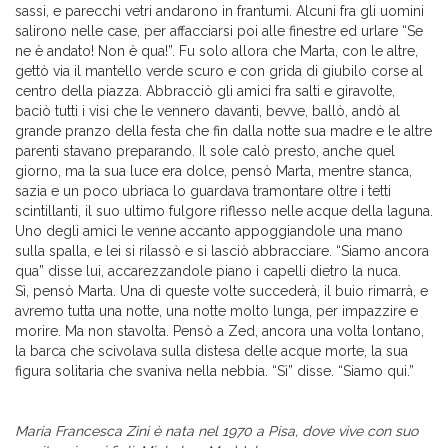
sassi, e parecchi vetri andarono in frantumi. Alcuni fra gli uomini
salirono nelle case, per affacciarsi poi alle finestre ed urlare “Se
ne è andato! Non è qua!”. Fu solo allora che Marta, con le altre,
gettò via il mantello verde scuro e con grida di giubilo corse al
centro della piazza. Abbracciò gli amici fra salti e giravolte,
baciò tutti i visi che le vennero davanti, bevve, ballò, andò al
grande pranzo della festa che fin dalla notte sua madre e le altre
parenti stavano preparando. Il sole calò presto, anche quel
giorno, ma la sua luce era dolce, pensò Marta, mentre stanca,
sazia e un poco ubriaca lo guardava tramontare oltre i tetti
scintillanti, il suo ultimo fulgore riflesso nelle acque della laguna.
Uno degli amici le venne accanto appoggiandole una mano
sulla spalla, e lei si rilassò e si lasciò abbracciare. “Siamo ancora
qua” disse lui, accarezzandole piano i capelli dietro la nuca.
Sì, pensò Marta. Una di queste volte succederà, il buio rimarrà, e
avremo tutta una notte, una notte molto lunga, per impazzire e
morire. Ma non stavolta. Pensò a Zed, ancora una volta lontano,
la barca che scivolava sulla distesa delle acque morte, la sua
figura solitaria che svaniva nella nebbia. “Sì” disse. “Siamo qui.”
Maria Francesca Zini è nata nel 1970 a Pisa, dove vive con suo