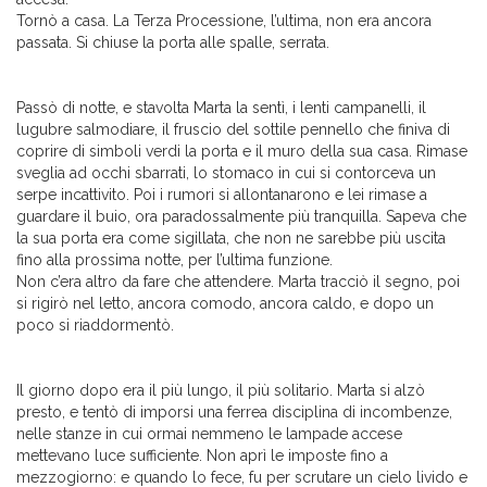
Tornò a casa. La Terza Processione, l’ultima, non era ancora
passata. Si chiuse la porta alle spalle, serrata.
Passò di notte, e stavolta Marta la sentì, i lenti campanelli, il
lugubre salmodiare, il fruscio del sottile pennello che finiva di
coprire di simboli verdi la porta e il muro della sua casa. Rimase
sveglia ad occhi sbarrati, lo stomaco in cui si contorceva un
serpe incattivito. Poi i rumori si allontanarono e lei rimase a
guardare il buio, ora paradossalmente più tranquilla. Sapeva che
la sua porta era come sigillata, che non ne sarebbe più uscita
fino alla prossima notte, per l’ultima funzione.
Non c’era altro da fare che attendere. Marta tracciò il segno, poi
si rigirò nel letto, ancora comodo, ancora caldo, e dopo un
poco si riaddormentò.
Il giorno dopo era il più lungo, il più solitario. Marta si alzò
presto, e tentò di imporsi una ferrea disciplina di incombenze,
nelle stanze in cui ormai nemmeno le lampade accese
mettevano luce sufficiente. Non aprì le imposte fino a
mezzogiorno: e quando lo fece, fu per scrutare un cielo livido e