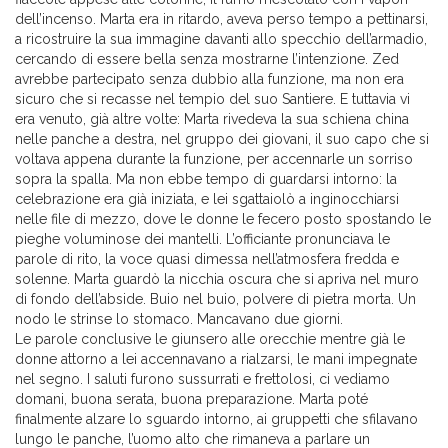
dell’incenso. Marta era in ritardo, aveva perso tempo a pettinarsi,
a ricostruire la sua immagine davanti allo specchio dell’armadio,
cercando di essere bella senza mostrarne l’intenzione. Zed
avrebbe partecipato senza dubbio alla funzione, ma non era
sicuro che si recasse nel tempio del suo Santiere. E tuttavia vi
era venuto, già altre volte: Marta rivedeva la sua schiena china
nelle panche a destra, nel gruppo dei giovani, il suo capo che si
voltava appena durante la funzione, per accennarle un sorriso
sopra la spalla. Ma non ebbe tempo di guardarsi intorno: la
celebrazione era già iniziata, e lei sgattaiolò a inginocchiarsi
nelle file di mezzo, dove le donne le fecero posto spostando le
pieghe voluminose dei mantelli. L’officiante pronunciava le
parole di rito, la voce quasi dimessa nell’atmosfera fredda e
solenne. Marta guardò la nicchia oscura che si apriva nel muro
di fondo dell’abside. Buio nel buio, polvere di pietra morta. Un
nodo le strinse lo stomaco. Mancavano due giorni.
Le parole conclusive le giunsero alle orecchie mentre già le
donne attorno a lei accennavano a rialzarsi, le mani impegnate
nel segno. I saluti furono sussurrati e frettolosi, ci vediamo
domani, buona serata, buona preparazione. Marta poté
finalmente alzare lo sguardo intorno, ai gruppetti che sfilavano
lungo le panche, l’uomo alto che rimaneva a parlare un