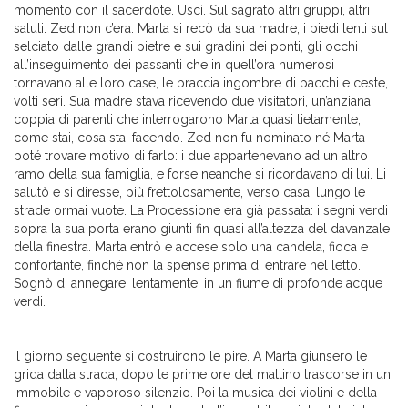
momento con il sacerdote. Uscì. Sul sagrato altri gruppi, altri
saluti. Zed non c’era. Marta si recò da sua madre, i piedi lenti sul
selciato dalle grandi pietre e sui gradini dei ponti, gli occhi
all’inseguimento dei passanti che in quell’ora numerosi
tornavano alle loro case, le braccia ingombre di pacchi e ceste, i
volti seri. Sua madre stava ricevendo due visitatori, un’anziana
coppia di parenti che interrogarono Marta quasi lietamente,
come stai, cosa stai facendo. Zed non fu nominato né Marta
poté trovare motivo di farlo: i due appartenevano ad un altro
ramo della sua famiglia, e forse neanche si ricordavano di lui. Li
salutò e si diresse, più frettolosamente, verso casa, lungo le
strade ormai vuote. La Processione era già passata: i segni verdi
sopra la sua porta erano giunti fin quasi all’altezza del davanzale
della finestra. Marta entrò e accese solo una candela, fioca e
confortante, finché non la spense prima di entrare nel letto.
Sognò di annegare, lentamente, in un fiume di profonde acque
verdi.
Il giorno seguente si costruirono le pire. A Marta giunsero le
grida dalla strada, dopo le prime ore del mattino trascorse in un
immobile e vaporoso silenzio. Poi la musica dei violini e della