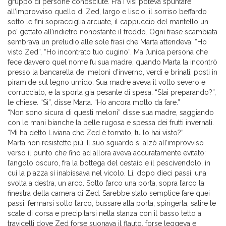
gruppo di persone conosciute. Fra i visi poteva spuntare
all’improvviso quello di Zed, largo e liscio, il sorriso beffardo
sotto le fini sopracciglia arcuate, il cappuccio del mantello un
po’ gettato all’indietro nonostante il freddo. Ogni frase scambiata
sembrava un preludio alle sole frasi che Marta attendeva: “Ho
visto Zed”, “Ho incontrato tuo cugino”. Ma l’unica persona che
fece davvero quel nome fu sua madre, quando Marta la incontrò
presso la bancarella dei meloni d’inverno, verdi e brinati, posti in
piramide sul legno umido. Sua madre aveva il volto severo e
corrucciato, e la sporta gia pesante di spesa. “Stai preparando?”,
le chiese. “Sì”, disse Marta. “Ho ancora molto da fare.”
“Non sono sicura di questi meloni” disse sua madre, saggiando
con le mani bianche la pelle rugosa e spessa dei frutti invernali.
“Mi ha detto Liviana che Zed è tornato, tu lo hai visto?”
Marta non resistette più. Il suo sguardo si alzò all’improvviso
verso il punto che fino ad allora aveva accuratamente evitato:
l’angolo oscuro, fra la bottega del cestaio e il pescivendolo, in
cui la piazza si inabissava nel vicolo. Lì, dopo dieci passi, una
svolta a destra, un arco. Sotto l’arco una porta, sopra l’arco la
finestra della camera di Zed. Sarebbe stato semplice fare quei
passi, fermarsi sotto l’arco, bussare alla porta, spingerla, salire le
scale di corsa e precipitarsi nella stanza con il basso tetto a
travicelli dove Zed forse suonava il flauto, forse leggeva e