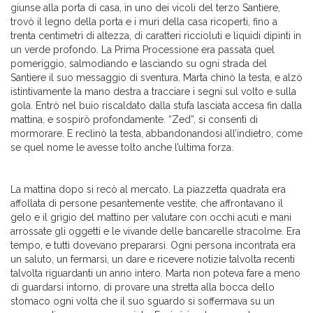
giunse alla porta di casa, in uno dei vicoli del terzo Santiere,
trovò il legno della porta e i muri della casa ricoperti, fino a
trenta centimetri di altezza, di caratteri riccioluti e liquidi dipinti in
un verde profondo. La Prima Processione era passata quel
pomeriggio, salmodiando e lasciando su ogni strada del
Santiere il suo messaggio di sventura. Marta chinò la testa, e alzò
istintivamente la mano destra a tracciare i segni sul volto e sulla
gola. Entrò nel buio riscaldato dalla stufa lasciata accesa fin dalla
mattina, e sospirò profondamente. “Zed”, si consentì di
mormorare. E reclinò la testa, abbandonandosi all’indietro, come
se quel nome le avesse tolto anche l’ultima forza.
La mattina dopo si recò al mercato. La piazzetta quadrata era
affollata di persone pesantemente vestite, che affrontavano il
gelo e il grigio del mattino per valutare con occhi acuti e mani
arrossate gli oggetti e le vivande delle bancarelle stracolme. Era
tempo, e tutti dovevano prepararsi. Ogni persona incontrata era
un saluto, un fermarsi, un dare e ricevere notizie talvolta recenti
talvolta riguardanti un anno intero. Marta non poteva fare a meno
di guardarsi intorno, di provare una stretta alla bocca dello
stomaco ogni volta che il suo sguardo si soffermava su un