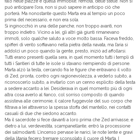
falò nelle piazze e quella immobile, remota, delle stelle. Non si
può anticipare l’ora, non si può sapere in anticipo ciò che
porterà. Ma nonostante questo Marta era al tempio un poco
prima del necessario, e non era sola.
Si inginocchiò in una delle panche, non troppo avanti, non
troppo indietro. Vicino a lei, gli altri già giunti rimanevano
immoti, solo qualche saluto a voce molto bassa. Faceva freddo,
spifferi di vento soffiavano nella pietra della navata, ma l’aria si
addolcì un poco quando la gente, presto, iniziò ad affollarsi.
Tutti erano presenti quella sera, in quel momento tutti i templi di
tutti i Santieri di tutte le isole si stavano riempiendo di persone.
Marta alzò la testa, cercando fra le figure che entravano il volto
di Zed, pronta, contro ogni ragionevolezza, a vederlo subito, a
riconoscerlo subito, a invitarlo con un cenno esplicito della testa
a sedere accanto a lei. Desiderava in quel momento più di ogni
altra cosa averlo al fianco, col sorriso composto di quando
assisteva alle cerimonie, il calore fuggevole del suo corpo che
filtrava a lei attraverso la spessa stoffa del mantello, nei contatti
casuali di due che siedono accanto.
Ma il sacerdote si fece davanti a loro prima che Zed arrivasse, e
dietro a lui, verdevestita, scampanellante, entrò la processione
dei salmodianti. L’incenso pervase le narici, le note lente e gravi
della litania fecero tremare sconsolato il cuore di Marta. I