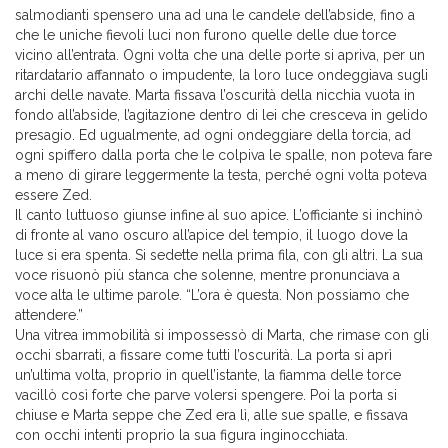
salmodianti spensero una ad una le candele dell’abside, fino a
che le uniche fievoli luci non furono quelle delle due torce
vicino all’entrata. Ogni volta che una delle porte si apriva, per un
ritardatario affannato o impudente, la loro luce ondeggiava sugli
archi delle navate. Marta fissava l’oscurità della nicchia vuota in
fondo all’abside, l’agitazione dentro di lei che cresceva in gelido
presagio. Ed ugualmente, ad ogni ondeggiare della torcia, ad
ogni spiffero dalla porta che le colpiva le spalle, non poteva fare
a meno di girare leggermente la testa, perché ogni volta poteva
essere Zed.
Il canto luttuoso giunse infine al suo apice. L’officiante si inchinò
di fronte al vano oscuro all’apice del tempio, il luogo dove la
luce si era spenta. Si sedette nella prima fila, con gli altri. La sua
voce risuonò più stanca che solenne, mentre pronunciava a
voce alta le ultime parole. “L’ora è questa. Non possiamo che
attendere.”
Una vitrea immobilità si impossessò di Marta, che rimase con gli
occhi sbarrati, a fissare come tutti l’oscurità. La porta si aprì
un’ultima volta, proprio in quell’istante, la fiamma delle torce
vacillò così forte che parve volersi spengere. Poi la porta si
chiuse e Marta seppe che Zed era lì, alle sue spalle, e fissava
con occhi intenti proprio la sua figura inginocchiata.