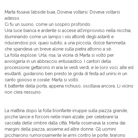
Marta fissava l’abside buia. Doveva voltarsi. Doveva voltarsi
adesso.
Ci fu un suono, come un sospiro profondo.
Una luce bianca e ardente si accese all’improvviso nella nicchia,
illuminando come un lampo i visi attoniti degli astanti e
riducendosi poi, quasi subito, a una piccola, dolce fiammella
che spandeva un breve alone sulla pietra attorno a sé.
La folla esplose. Urla, risa, la vicina di Marta si voltò per
avvolgerla in un abbraccio entusiastico. I cantori della
processione gettarono in aria le vesti verdi, e le loro voci, alte ed
esultanti, guidarono ben presto le grida di festa ad unirsi in un
canto gioioso e corale. Marta si voltò.
Il battente della porta, appena richiuso, oscillava ancora. Lì vicino
non c’era nessuno.
La mattina dopo la folla trionfante irruppe sulla piazza grande,
picche lance e forconi nelle mani alzate, per celebrare la
cacciata delle ombre dalla città. Marta osservava la scena dai
margini della piazza, assieme ad altre donne. Gli uomini
picchiarono rumorosamente le armi contro le porte, tirarono