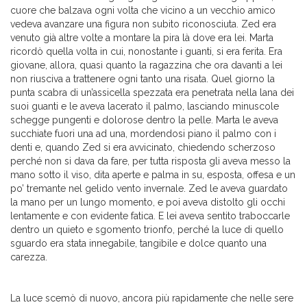
cuore che balzava ogni volta che vicino a un vecchio amico
vedeva avanzare una figura non subito riconosciuta. Zed era
venuto già altre volte a montare la pira là dove era lei. Marta
ricordò quella volta in cui, nonostante i guanti, si era ferita. Era
giovane, allora, quasi quanto la ragazzina che ora davanti a lei
non riusciva a trattenere ogni tanto una risata. Quel giorno la
punta scabra di un’assicella spezzata era penetrata nella lana dei
suoi guanti e le aveva lacerato il palmo, lasciando minuscole
schegge pungenti e dolorose dentro la pelle. Marta le aveva
succhiate fuori una ad una, mordendosi piano il palmo con i
denti e, quando Zed si era avvicinato, chiedendo scherzoso
perché non si dava da fare, per tutta risposta gli aveva messo la
mano sotto il viso, dita aperte e palma in su, esposta, offesa e un
po’ tremante nel gelido vento invernale. Zed le aveva guardato
la mano per un lungo momento, e poi aveva distolto gli occhi
lentamente e con evidente fatica. E lei aveva sentito traboccarle
dentro un quieto e sgomento trionfo, perché la luce di quello
sguardo era stata innegabile, tangibile e dolce quanto una
carezza.
La luce scemò di nuovo, ancora più rapidamente che nelle sere