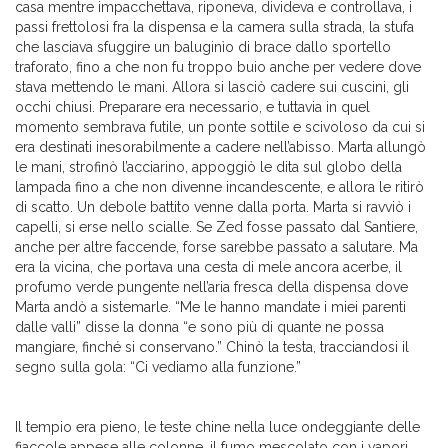
casa mentre impacchettava, riponeva, divideva e controllava, i
passi frettolosi fra la dispensa e la camera sulla strada, la stufa
che lasciava sfuggire un baluginìo di brace dallo sportello
traforato, fino a che non fu troppo buio anche per vedere dove
stava mettendo le mani. Allora si lasciò cadere sui cuscini, gli
occhi chiusi. Preparare era necessario, e tuttavia in quel
momento sembrava futile, un ponte sottile e scivoloso da cui si
era destinati inesorabilmente a cadere nell’abisso. Marta allungò
le mani, strofinò l’acciarino, appoggiò le dita sul globo della
lampada fino a che non divenne incandescente, e allora le ritirò
di scatto. Un debole battito venne dalla porta. Marta si ravviò i
capelli, si erse nello scialle. Se Zed fosse passato dal Santiere,
anche per altre faccende, forse sarebbe passato a salutare. Ma
era la vicina, che portava una cesta di mele ancora acerbe, il
profumo verde pungente nell’aria fresca della dispensa dove
Marta andò a sistemarle. “Me le hanno mandate i miei parenti
dalle valli” disse la donna “e sono più di quante ne possa
mangiare, finché si conservano.” Chinò la testa, tracciandosi il
segno sulla gola: “Ci vediamo alla funzione.”
Il tempio era pieno, le teste chine nella luce ondeggiante delle
fiaccole appese alle colonne, il fumo mescolato con i vapori