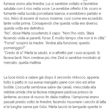
fumava vicino alla finestra. Lui si sarebbe voltato e l’avrebbe
salutata con il riso nella voce. Le avrebbe offerto il tè, scuro e
fumante nella lucida porcellana bianca, e avrebbero parlato e
riso, felici di essere di nuovo insieme, così come era accaduto
tante volte prima. Consapevoli che questa volta era diverso,
questa volta era definitivo.
“No”, disse Marta scuotendo il capo. “Non l’ho visto. Starà
facendo visita ai parenti, forse. È molto tempo che non è in città.”
“Forse” sospirò la madre. “Andrai alla funzione, questo
pomeriggio?”
“Credo di sì” Marta la salutò, e si affrettò per i suoi acquisti. Si
faceva tardi. Non credeva più che Zed si sarebbe mostrato al
mercato, quella mattina.
La luce iniziò a calare già dopo il secondo rintocco, appena
tolto il piatto in cui aveva mangiato pane con olio ed erbe
bollite. L’oscurità sembrava salire dai canali, mescolata alla
nebbia umida che la faceva ristagnare pastosa presso le
lanterne, accese di nuovo fin dalla mattina. I lampionai erano
passati presto sotto le finestre, facendo risuonare i secchi di latta
e le lunghe canne per l’olio. Marta lasciò le lampade spente in