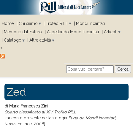
Home
Chi siamo
Trofeo RiLL
Mondi Incantati
Memorie dal Futuro
Aspettando Mondi Incantati
Articoli
Catalogo
Altre attività
<
Cerca
Search form
Zed
di Maria Francesca Zini
Quarto classificato al XIV Trofeo RiLL
[racconto presente nell’antologia
Fuga da Mondi Incantati
,
Nexus Editrice, 2008]