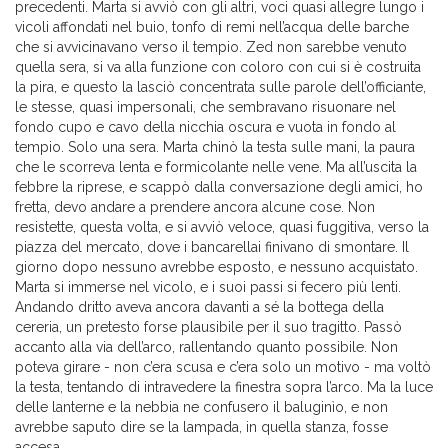
precedenti. Marta si avviò con gli altri, voci quasi allegre lungo i
vicoli affondati nel buio, tonfo di remi nell’acqua delle barche
che si avvicinavano verso il tempio. Zed non sarebbe venuto
quella sera, si va alla funzione con coloro con cui si è costruita
la pira, e questo la lasciò concentrata sulle parole dell’officiante,
le stesse, quasi impersonali, che sembravano risuonare nel
fondo cupo e cavo della nicchia oscura e vuota in fondo al
tempio. Solo una sera. Marta chinò la testa sulle mani, la paura
che le scorreva lenta e formicolante nelle vene. Ma all’uscita la
febbre la riprese, e scappò dalla conversazione degli amici, ho
fretta, devo andare a prendere ancora alcune cose. Non
resistette, questa volta, e si avviò veloce, quasi fuggitiva, verso la
piazza del mercato, dove i bancarellai finivano di smontare. Il
giorno dopo nessuno avrebbe esposto, e nessuno acquistato.
Marta si immerse nel vicolo, e i suoi passi si fecero più lenti.
Andando dritto aveva ancora davanti a sé la bottega della
cereria, un pretesto forse plausibile per il suo tragitto. Passò
accanto alla via dell’arco, rallentando quanto possibile. Non
poteva girare - non c’era scusa e c’era solo un motivo - ma voltò
la testa, tentando di intravedere la finestra sopra l’arco. Ma la luce
delle lanterne e la nebbia ne confusero il baluginìo, e non
avrebbe saputo dire se la lampada, in quella stanza, fosse
accesa.