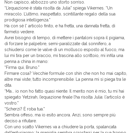
Non capisco, abbozzo uno storto sorriso.
“L’equazione è stata risolta da Julia” spiega Vikernes. “Un
miracolo. L’ultimo, inaspettato, scintillante regalo della sua
prodigiosa intelligenza.”
Ha con sé l' articolo finito, e ha fretta, una dannata fretta, di
farmelo vedere.
Avrei bisogno di tempo, di mettere i pantaloni sopra il pigiama,
di forzare le palpebre, semi-paralizzate dal sonnifero, a
schiudersi come le valve di un mollusco esposto al fuoco, ma
lui mi tira per un braccio, mi trascina allo scrittoio, mi infila una
penna a china in mano:
“Firma qui, Bruno.”
Firmare cosa? Vecchie formule con shin che non ho mai capito,
altre mai viste; tutto incomprensibile. La penna mi si piega tra le
dita.
“Ma... io non ho fatto quasi niente. Il merito non è mio, tu mi hai
spiegato Yetzirah, l’equazione finale l’ha risolta Julia: l'articolo è
vostro.”
“Scherzi? È roba tua.”
Sembra offeso, ma io esito ancora. Anzi, sono sempre più
deciso a rifiutare.
Con uno scatto Vikernes va a chiudere la porta, spalancata
dall’entusiasmo: la maniglia sembra scrostarsi per la sua troppo