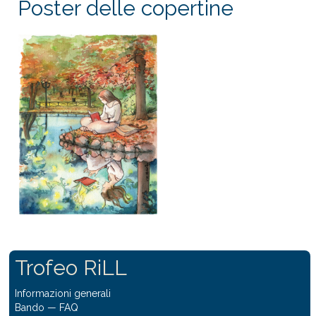
Poster delle copertine
Trofeo RiLL
Informazioni generali
Bando
—
FAQ