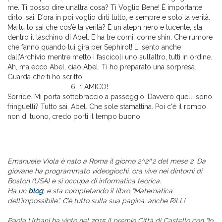
me. Ti posso dire un’altra cosa? Ti Voglio Bene! È importante
dirlo, sai. D’ora in poi voglio dirti tutto, e sempre e solo la verità.
Ma tu lo sai che cos’è la verità? È un aleph nero e lucente, sta
dentro il taschino di Abel. E ha tre corni, come shin. Che rumore
che fanno quando lui gira per Sephirot! Li sento anche
dall’Archivio mentre metto i fascicoli uno sull’altro, tutti in ordine.
Ah, ma ecco Abel, ciao Abel. Ti ho preparato una sorpresa.
Guarda che ti ho scritto:
6 1 AMICO!
Sorride. Mi porta sottobraccio a passeggio. Davvero quelli sono
fringuelli? Tutto sai, Abel. Che sole stamattina. Poi c'è il rombo
non di tuono, credo porti il tempo buono.
Emanuele Viola è nato a Roma il giorno 2^2^2 del mese 2. Da
giovane ha programmato videogiochi, ora vive nei dintorni di
Boston (USA) e si occupa di informatica teorica.
Ha un
blog
, e sta completando il libro “Matematica
dell’impossibile”. C’è tutto sulla sua pagina, anche RiLL!
Paola Urbani ha vinto nel 2015 il premio Città di Castello con “Io