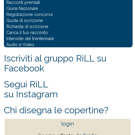
Racconti premiati
Giuria Nazionale
Registrazione concorso
Quota di iscrizione
Richiesta di iscrizione
Carica il tuo racconto
Interviste del trentennale
Audio e Video
Iscriviti al gruppo RiLL su
Facebook
Segui RiLL
su Instagram
Chi disegna le copertine?
login