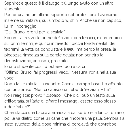
Sephirot e questo è il dialogo più lungo avuto con un altro
studente.
Per fortuna ho un ottimo rapporto col professore. Lavoriamo
insieme su Yetzirah, sul simbolo ש, shin. Anche se non capisco,
lui mi incoraggia:
“Dai, Bruno, pronti per la scalata!”
Eccomi: attrezzo le prime definizioni con tenacia, mi arrampico
sui primi lemmi, e quindi intravedo i picchi fondamentali dei
teoremi, la vetta da conquistare è שש... ma perdo la presa, la
piccozza rimbalza sulla parete gelata: non penetro la
dimostrazione, annaspo, precipito…
Io uno studente così lo butterei fuori a calci.
“Ottimo, Bruno, fai progressi, vedo.” Nessuna ironia nella sua
voce.
Dopo la scalata fallita incontro Chen al campo base. Lo affronto
con un sorriso: “Non ci capisco un tubo di Yetzirah. E tu?”
Non reagisce; provo filosofico: “Che dici, può un testo sulla
crittografia, sull’arte di cifrare i messaggi, essere esso stesso
indecifrabile?”
Chen stacca una bacca ammaccata dal sorbo e la lancia lontano,
poi le va dietro come un cane che rincorre una palla. Sembra sia
stato svuotato della dose minima di cordialità che dovrebbe