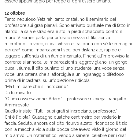
essere appannaggio per legge di ogni essere umano.
12 ottobre
Tanto nebuloso Yetzirah, tanto cristallino il seminario del
professore sui grafi planari. Sono arrivato puntuale ma di fatto in
ritardo: la sala è strapiena e sto in piedi schiacciato contro il
muro. Vikernes parla per un’ora e mezza di fila, senza
microfono. La voce, nitida, vibrante, trasporta con sé le immagini
dei grafi come imbarcazioni lisce, ben distanziate, rapide e
leggere sull’onda di un fiume incantato. Finché all’improvviso la
corrente si annoda, le imbarcazioni si aggrovigliano, un gorgo
buca il fiume, il dito puntato di uno studente, una voce senza
voce, una catena che si attorciglia a un ingranaggio difettoso
prima di incastrarsi su un’obiezione ridicola:
“Ma lì mi pare che si incrociano.”
Da fulminarlo.
“Ottima osservazione, Adam.” Il professore rispiega, tranquillo.
Ammirevole.
Quello insiste: “Tutti i suoi grafi si incrociano, professore.”
Chi è l’idiota? Guadagno qualche centimetro per vederlo in
faccia. Seduto, ancora col dito ricurvo alzato, riconosco il tizio
con la macchia viola sulla bocca che avevo visto il giorno del
mio arrivo. Un matematico, vengo a sapere, celebre per i grafi