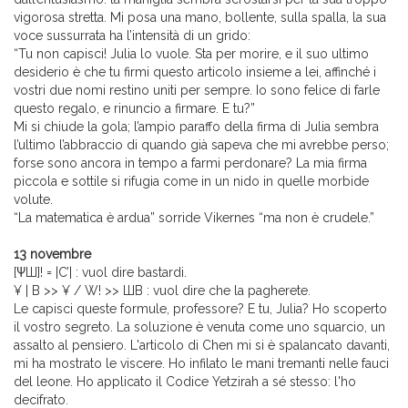
vigorosa stretta. Mi posa una mano, bollente, sulla spalla, la sua
voce sussurrata ha l’intensità di un grido:
“Tu non capisci! Julia lo vuole. Sta per morire, e il suo ultimo
desiderio è che tu firmi questo articolo insieme a lei, affinché i
vostri due nomi restino uniti per sempre. Io sono felice di farle
questo regalo, e rinuncio a firmare. E tu?”
Mi si chiude la gola; l’ampio paraffo della firma di Julia sembra
l’ultimo l’abbraccio di quando già sapeva che mi avrebbe perso;
forse sono ancora in tempo a farmi perdonare? La mia firma
piccola e sottile si rifugia come in un nido in quelle morbide
volute.
“La matematica è ardua” sorride Vikernes “ma non è crudele.”
13 novembre
[ΨШ]! = |C’| : vuol dire bastardi.
¥ | B >> ¥ / W! >> ШB : vuol dire che la pagherete.
Le capisci queste formule, professore? E tu, Julia? Ho scoperto
il vostro segreto. La soluzione è venuta come uno squarcio, un
assalto al pensiero. L'articolo di Chen mi si è spalancato davanti,
mi ha mostrato le viscere. Ho infilato le mani tremanti nelle fauci
del leone. Ho applicato il Codice Yetzirah a sé stesso: l'ho
decifrato.