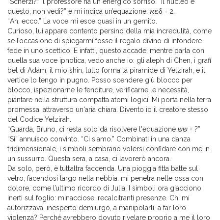
“Scherzi?” Il professore ha un energico sorriso. “Il nucleo è
questo, non vedi?” e mi indica un’equazione: אεδ = 2.
“Ah, ecco.” La voce mi esce quasi in un gemito.
Curioso, lui appare contento persino della mia incredulità, come
se l’occasione di spiegarmi fosse il regalo divino di infondere
fede in uno scettico. E infatti, questo accade: mentre parla con
quella sua voce ipnotica, vedo anche io: gli aleph di Chen, i grafi
bet di Adam, il mio shin, tutto forma la piramide di Yetzirah, e il
vertice lo tengo in pugno. Posso scendere giù blocco per
blocco, ispezionarne le fenditure, verificarne le necessità,
piantare nella struttura compatta atomi logici. Mi porta nella terra
promessa, attraverso un'aria chiara. Divento io il creatore stesso
del Codice Yetzirah.
“Guarda, Bruno, ci resta solo da risolvere l'equazione שש = ?”
“Sì” annuisco convinto. “Ci siamo.” Combinati in una danza
tridimensionale, i simboli sembrano volersi confidare con me in
un sussurro. Questa sera, a casa, ci lavorerò ancora.
Da solo, però, è tutt’altra faccenda. Una pioggia fitta batte sul
vetro, facendosi largo nella nebbia: mi penetra nelle ossa con
dolore, come l’ultimo ricordo di Julia. I simboli ora giacciono
inerti sul foglio: minacciose, recalcitranti presenze. Chi mi
autorizzava, inesperto demiurgo, a manipolarli, a far loro
violenza? Perché avrebbero dovuto rivelare proprio a me il loro