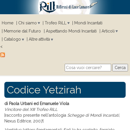
Home
Chi siamo
Trofeo RiLL
Mondi Incantati
Memorie dal Futuro
Aspettando Mondi Incantati
Articoli
Catalogo
Altre attività
<
Cerca
Search form
Codice Yetzirah
di Paola Urbani ed Emanuele Viola
Vincitore del XIII Trofeo RiLL
[racconto presente nell'antologia
Schegge di Mondi Incantati
,
Nexus Editrice, 2007]
Ventidue lettere fondamentali: Egli le ha scolpite, forgiate,