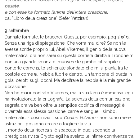
pesate,
e con esse ha formato l’anima dell’intera creazione.
dal "Libro della creazione" (Sefer Yetzirah)
9 settembre
Dannate formule, le brucerei. Questa, per esempio: µpq ≤ מ*ש.
Senza una riga di spiegazione! Che vorrà mai dire? Se non le
avesse scritte proprio lui, Abel Vikernes, il genio della nuova
matematica, ora non sarei su questa corriera diretta a Trondheim
con una grande smania di muovere le gambe rattrappite e
contorte come מ, lo schienale sfondato che mi si pianta tra le
costole come ש. Nebbia fuori e dentro. Un tampone di ovatta in
gola, cerotti sugli occhi. Ma decifrare la nebbia è la mia grande
occasione.
Non ho mai incontrato Vikernes, ma la sua fama è immensa: egli
ha rivoluzionato la crittografia. La scienza della comunicazione
segreta ora va ben oltre la semplice codifica di messaggi; è
diventata essa stessa passione, carne e sangue. I simboli
matematici - così inizia il suo
Codice Yetzirah
- non sono mere
astrazioni: possono creare o togliere la vita.
Il mondo della ricerca si è spaccato in due: secondo la
prestigiosa rivista Crypto egli ha svelato le intime connivenze tra