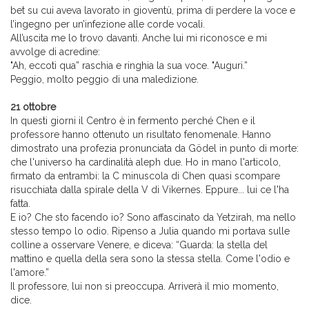
bet su cui aveva lavorato in gioventù, prima di perdere la voce e
l’ingegno per un’infezione alle corde vocali.
All’uscita me lo trovo davanti. Anche lui mi riconosce e mi
avvolge di acredine:
"Ah, eccoti qua” raschia e ringhia la sua voce. "Auguri.”
Peggio, molto peggio di una maledizione.
21 ottobre
In questi giorni il Centro è in fermento perché Chen e il
professore hanno ottenuto un risultato fenomenale. Hanno
dimostrato una profezia pronunciata da Gödel in punto di morte:
che l'universo ha cardinalità aleph due. Ho in mano l'articolo,
firmato da entrambi: la C minuscola di Chen quasi scompare
risucchiata dalla spirale della V di Vikernes. Eppure... lui ce l'ha
fatta.
E io? Che sto facendo io? Sono affascinato da Yetzirah, ma nello
stesso tempo lo odio. Ripenso a Julia quando mi portava sulle
colline a osservare Venere, e diceva: “Guarda: la stella del
mattino e quella della sera sono la stessa stella. Come l'odio e
l'amore.”
Il professore, lui non si preoccupa. Arriverà il mio momento,
dice.