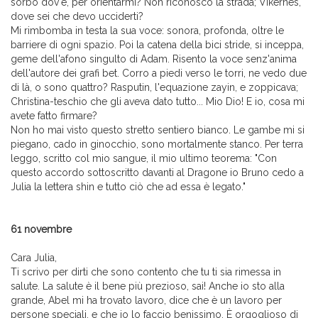
sorbo dov'è, per orientarmi? Non riconosco la strada; Vikernes,
dove sei che devo ucciderti?
Mi rimbomba in testa la sua voce: sonora, profonda, oltre le
barriere di ogni spazio. Poi la catena della bici stride, si inceppa,
geme dell'afono singulto di Adam. Risento la voce senz'anima
dell'autore dei grafi bet. Corro a piedi verso le torri, ne vedo due
di là, o sono quattro? Rasputin, l'equazione zayin, e zoppicava;
Christina-teschio che gli aveva dato tutto... Mio Dio! E io, cosa mi
avete fatto firmare?
Non ho mai visto questo stretto sentiero bianco. Le gambe mi si
piegano, cado in ginocchio, sono mortalmente stanco. Per terra
leggo, scritto col mio sangue, il mio ultimo teorema: "Con
questo accordo sottoscritto davanti al Dragone io Bruno cedo a
Julia la lettera shin e tutto ciò che ad essa è legato."
61 novembre
Cara Julia,
Ti scrivo per dirti che sono contento che tu ti sia rimessa in
salute. La salute è il bene più prezioso, sai! Anche io sto alla
grande, Abel mi ha trovato lavoro, dice che è un lavoro per
persone speciali, e che io lo faccio benissimo. È orgoglioso di