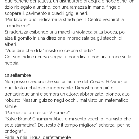
due panche per l’attesa, un distributore di acqua e noccioline. Un
tizio ripiegato a uncino, con una ramazza in mano, finge di
scopare il pavimento a quadri grigi e neri.
“Per favore, puoi indicarmi la strada per il Centro Sephirot, a
Trondheim?”
Si raddrizza esibendo una macchia violacea sulla bocca, poi
alza il gomito in una direzione imprecisata tra gli stecchi di
alberi.
“Vuoi dire che di là” insisto io c’è una strada?”
Col suo indice ricurvo segna le coordinate con una croce sulla
nebbia.
12 settembre
Non posso credere che sia lui l’autore del
Codice Yetzirah
, di
quel testo nebuloso e indomabile. Dimostra non più di
trentacinque anni e sembra un attore: abbronzato, biondo, alto,
robusto. Nessun guizzo negli occhi… mai visto un matematico
simile.
“Permesso, professor Vikernes?”
“Salve Bruno! Chiamami Abel, o mi sento vecchio. Hai visto che
sole stamattina? Del resto è il tempo migliore” scherza “per noi
crittografi…”
Parla la mia lingua, perfettamente.