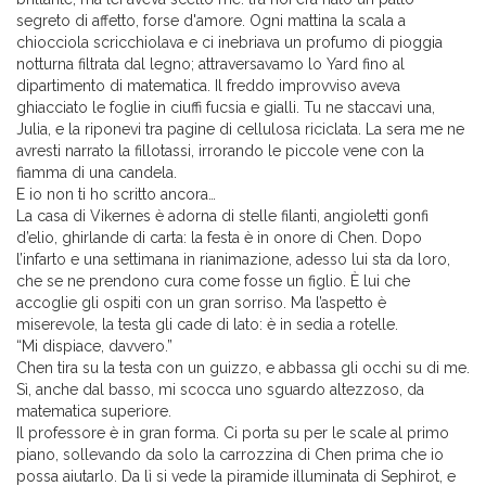
segreto di affetto, forse d'amore. Ogni mattina la scala a
chiocciola scricchiolava e ci inebriava un profumo di pioggia
notturna filtrata dal legno; attraversavamo lo Yard fino al
dipartimento di matematica. Il freddo improvviso aveva
ghiacciato le foglie in ciuffi fucsia e gialli. Tu ne staccavi una,
Julia, e la riponevi tra pagine di cellulosa riciclata. La sera me ne
avresti narrato la fillotassi, irrorando le piccole vene con la
fiamma di una candela.
E io non ti ho scritto ancora…
La casa di Vikernes è adorna di stelle filanti, angioletti gonfi
d’elio, ghirlande di carta: la festa è in onore di Chen. Dopo
l’infarto e una settimana in rianimazione, adesso lui sta da loro,
che se ne prendono cura come fosse un figlio. È lui che
accoglie gli ospiti con un gran sorriso. Ma l’aspetto è
miserevole, la testa gli cade di lato: è in sedia a rotelle.
“Mi dispiace, davvero.”
Chen tira su la testa con un guizzo, e abbassa gli occhi su di me.
Sì, anche dal basso, mi scocca uno sguardo altezzoso, da
matematica superiore.
Il professore è in gran forma. Ci porta su per le scale al primo
piano, sollevando da solo la carrozzina di Chen prima che io
possa aiutarlo. Da lì si vede la piramide illuminata di Sephirot, e