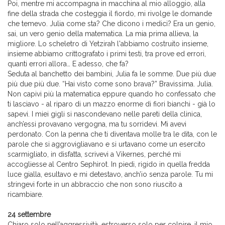
Poi, mentre mi accompagna in macchina al mio alloggio, alla
fine della strada che costeggia il fiordo, mi rivolge le domande
che temevo. Julia come sta? Che dicono i medici? Era un genio,
sai, un vero genio della matematica. La mia prima allieva, la
migliore. Lo scheletro di Yetzirah l'abbiamo costruito insieme,
insieme abbiamo crittografato i primi testi, tra prove ed errori,
quanti errori allora… E adesso, che fa?
Seduta al banchetto dei bambini, Julia fa le somme. Due più due
più due più due. “Hai visto come sono brava?” Bravissima. Julia.
Non capivi più la matematica eppure quando ho confessato che
ti lasciavo - al riparo di un mazzo enorme di fiori bianchi - già lo
sapevi. I miei gigli si nascondevano nelle pareti della clinica,
anch’essi provavano vergogna, ma tu sorridevi. Mi avevi
perdonato. Con la penna che ti diventava molle tra le dita, con le
parole che si aggrovigliavano e si urtavano come un esercito
scarmigliato, in disfatta, scrivevi a Vikernes, perché mi
accogliesse al Centro Sephirot. In piedi, rigido in quella fredda
luce gialla, esultavo e mi detestavo, anch’io senza parole. Tu mi
stringevi forte in un abbraccio che non sono riuscito a
ricambiare.
24 settembre
Chiaro solo nell’aggressività, estroverso solo per colpire, il mio