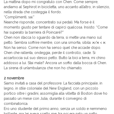
La mattina dopo mi congratulo con Chen. Come sempre,
andiamo al Sephirot in bicicletta, uno accanto all’altro, in silenzio,
nella strada che costeggia il fiordo.
“Complimenti, sai.”
Neanche risponde, concentrato sui pedali. Ma forse è il
momento giusto per tentare di capirci qualcosa. Insisto: “Come
hai superato la barriera di Poincaré?”
Chen non stacca lo sguardo da terra, si mette una mano sul
petto. Sembra soffrire mentre, con una smorfia, sibila: א > א/א.
Non ha senso. Come non ha senso quel che accade dopo.
Chen che rallenta, ondeggia, perde il controllo, cade. Si
accartoccia sul suo stesso petto. Butto la bici a terra, mi chino
addosso a lui. Stai male? Ancora un soffio dalla bocca di Chen.
La sirena di un’ambulanza che non ho chiamato.
2 novembre
Siamo invitati a casa del professore. La facciata principale, in
legno, in stile coloniale del New England, con un piccolo
portico oltre i gradini, assomiglia alla villetta di Boston dove ho
passato un mese con Julia, durante il convegno di
combinatorica.
Ero uno studente del primo anno, senza un soldo e nemmeno
brillante, ma lei aveva scelto me: tra noi era nato un patto