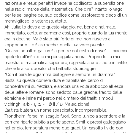
razionale e reale; per altri invece ha codificato la superstizione
nelle radici marce della matematica. Che dire? Intanto io vago
per le sei pagine del suo codice come l’esploratore cieco di un
meraviglioso, o velenoso, atollo.
Ah, Julia; lo devo a te questo viaggio, nel bene e nel male.
Immeritato, certo: andarmene così, proprio quando la tua mente
era in declino. Ma è stato più forte di me: non riuscivo a
sopportarlo. Le filastrocche, quella tua voce puerile…
“Quarantaquattro gatti in fila per tre col resto di nove.” Ti piaceva
ripeterlo all’infinito, e mi perseguita ancora. Proprio tu, la mia
maestra di matematica superiore, regredita a uno stadio infantile,
che ride a sproposito, che balbetta stupidaggini:
“Con il parallelogramma dialogare è sempre un dramma.”
Basta: su questa corriera dura e traballante, cerco di
concentrarmi su Yetzirah, e ancora una volta abbocco all'esca
delle lettere romane, sono sedotto dalle greche, tradito dalle
ebraiche e infine mi perdo nel cimitero dei trafitti simboli
vichinghi: a+b - ξ [ב] = || Ø || / Đ. Maledizione!
L’autista blatera un nome strascicato, incomprensibile.
Trondheim, forse: mi scaglio fuori. Sono l’unico a scendere e la
corriera riparte subito a porte aperte. Simil-cipressi galleggiano
nel grigio; temperatura meno due gradi. Un casotto livido con