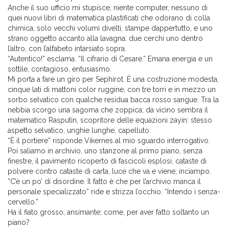
Anche il suo ufficio mi stupisce, niente computer, nessuno di
quei nuovi libri di matematica plastificati che odorano di colla
chimica, solo vecchi volumi divelti, stampe dappertutto, e uno
strano oggetto accanto alla lavagna: due cerchi uno dentro
l’altro, con l’alfabeto intarsiato sopra.
“Autentico!” esclama. “Il cifrario di Cesare.” Emana energia e un
sottile, contagioso, entusiasmo.
Mi porta a fare un giro per Sephirot. È una costruzione modesta,
cinque lati di mattoni color ruggine, con tre torri e in mezzo un
sorbo selvatico con qualche residua bacca rosso sangue. Tra la
nebbia scorgo una sagoma che zoppica; da vicino sembra il
matematico Rasputin, scopritore delle equazioni zayin: stesso
aspetto selvatico, unghie lunghe, capelluto.
“È il portiere” risponde Vikernes al mio sguardo interrogativo.
Poi saliamo in archivio, uno stanzone al primo piano, senza
finestre, il pavimento ricoperto di fascicoli esplosi, cataste di
polvere contro cataste di carta, luce che va e viene; inciampo.
“C’è un po’ di disordine. Il fatto è che per l’archivio manca il
personale specializzato” ride e strizza l’occhio. “Intendo i senza-
cervello.”
Ha il fiato grosso, ansimante; come, per aver fatto soltanto un
piano?