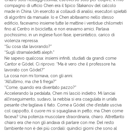
compagno di ufficio Chen era il tipico Stakanov del calcolo
made in China. Un esercito ai collaudi di analisi, esecutori spietati
di algoritmi da manuale. Io e Chen abitavamo nello stesso
edificio, facevamo insieme tutte le mattine i ventidue chilometri
fino al Centro in bicicletta, e non eravamo amici. Parlava
pochissimo, in un inglese fuori fase, ipersintetico, carico di
violenza repressa.
“Su cosa stai lavorando?”
“Sugli stramaledetti aleph.”
Ne sapevo qualcosa: insiemi infiniti, studiati da grandi come
Cantor e Gödel. Ci riprovo: “Ma è vero che il professore ha
lavorato con Gödel?”
La cosa non mi tornava, con gli anni.
“All’ultimo, ma che ti frega?”
“Come, quando era diventato pazzo?”
Accelerando la pedalata, Chen mi lasciò indietro. Mi lanciai
all’inseguimento, sudavo, la nebbia si era coagulata in un’afa
pesante che tagliava il fiato. Come a Gödel che d’estate usciva
col cappotto, il cuore mi si squagliava in petto; ma Chen come
faceva? Una potenza muscolare straordinaria, chiaro. Altrettanto
chiaro era che non gli andava di parlare con me. Del resto
l’ambiente non è dei più cordiali: quindici giorni che sono al