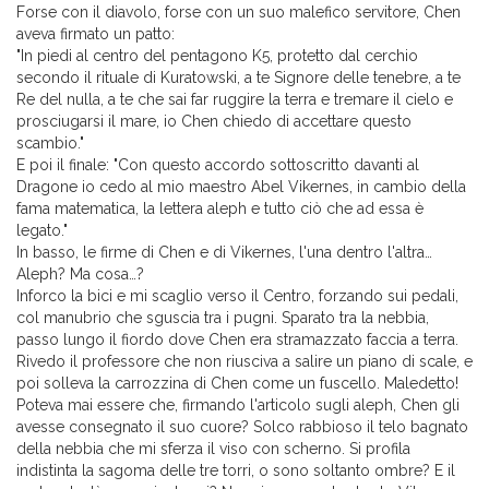
Forse con il diavolo, forse con un suo malefico servitore, Chen
aveva firmato un patto:
"In piedi al centro del pentagono K5, protetto dal cerchio
secondo il rituale di Kuratowski, a te Signore delle tenebre, a te
Re del nulla, a te che sai far ruggire la terra e tremare il cielo e
prosciugarsi il mare, io Chen chiedo di accettare questo
scambio."
E poi il finale: "Con questo accordo sottoscritto davanti al
Dragone io cedo al mio maestro Abel Vikernes, in cambio della
fama matematica, la lettera aleph e tutto ciò che ad essa è
legato."
In basso, le firme di Chen e di Vikernes, l'una dentro l'altra…
Aleph? Ma cosa…?
Inforco la bici e mi scaglio verso il Centro, forzando sui pedali,
col manubrio che sguscia tra i pugni. Sparato tra la nebbia,
passo lungo il fiordo dove Chen era stramazzato faccia a terra.
Rivedo il professore che non riusciva a salire un piano di scale, e
poi solleva la carrozzina di Chen come un fuscello. Maledetto!
Poteva mai essere che, firmando l'articolo sugli aleph, Chen gli
avesse consegnato il suo cuore? Solco rabbioso il telo bagnato
della nebbia che mi sferza il viso con scherno. Si profila
indistinta la sagoma delle tre torri, o sono soltanto ombre? E il