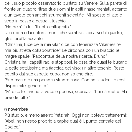
c’è il suo piccolo osservatorio puntato su Venere. Sulla parete di
fronte un quadro ritrae due uomini in abiti rinascimentali, accanto
a un tavolo con antichi strumenti scientifici. Mi sposto di lato e
vedo in basso a destra il teschio.
“Holbein” fa lui. “Il noto crittografo.”
Una donna dai colori smorti, che sembra staccarsi dal quadro,
gli si profila accanto.
“Christina, luce della mia vita” dice con tenerezza Vikernes “e
mia più stretta collaboratrice.” Le circonda con un braccio le
magre spalle: “Raccontale della nostra ricerca, Bruno.”
Christina ha i capelli radi e stopposi, le ossa che quasi le bucano
la pelle sottilissima ma flaccida del viso: un altro teschio. Resto
colpito dal suo aspetto cupo; non so che dire:
“Suo marito è una persona straordinaria. Con noi studenti è così
disponibile, generoso.”
“Sì” dice lei, anche la voce è penosa, scordata. “Lui dà molto. Ma
prende tutto.”
9 novembre
Più studio, e meno afferro Yetzirah. Oggi non potevo trattenermi:
“Abel, non riesco proprio a capire qual è il punto centrale del
Codice.”