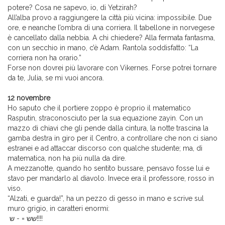
potere? Cosa ne sapevo, io, di Yetzirah?
All’alba provo a raggiungere la città più vicina: impossibile. Due
ore, e neanche l’ombra di una corriera. Il tabellone in norvegese
è cancellato dalla nebbia. A chi chiedere? Alla fermata fantasma,
con un secchio in mano, c’è Adam. Rantola soddisfatto: “La
corriera non ha orario.”
Forse non dovrei più lavorare con Vikernes. Forse potrei tornare
da te, Julia, se mi vuoi ancora.
12 novembre
Ho saputo che il portiere zoppo è proprio il matematico
Rasputin, straconosciuto per la sua equazione zayin. Con un
mazzo di chiavi che gli pende dalla cintura, la notte trascina la
gamba destra in giro per il Centro, a controllare che non ci siano
estranei e ad attaccar discorso con qualche studente; ma, di
matematica, non ha più nulla da dire.
A mezzanotte, quando ho sentito bussare, pensavo fosse lui e
stavo per mandarlo al diavolo. Invece era il professore, rosso in
viso.
“Alzati, e guarda!”, ha un pezzo di gesso in mano e scrive sul
muro grigio, in caratteri enormi:
שש = - ש!!!!