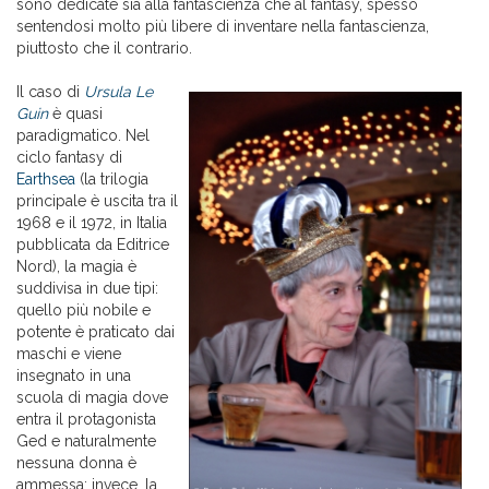
sono dedicate sia alla fantascienza che al fantasy, spesso
sentendosi molto più libere di inventare nella fantascienza,
piuttosto che il contrario.
Il caso di
Ursula Le
Guin
è quasi
paradigmatico. Nel
ciclo fantasy di
Earthsea
(la trilogia
principale è uscita tra il
1968 e il 1972, in Italia
pubblicata da Editrice
Nord), la magia è
suddivisa in due tipi:
quello più nobile e
potente è praticato dai
maschi e viene
insegnato in una
scuola di magia dove
entra il protagonista
Ged e naturalmente
nessuna donna è
ammessa; invece, la