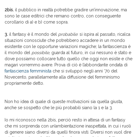
2bis.
il pubblico in realtà potrebbe gradire un’innovazione, ma
sono le case editrici che remano contro, con conseguente
corollario di a) e b) come sopra.
3.
il fantasy è il mondo del
probabile
: si ispira al passato, ricalca
situazioni conosciute che potrebbero accadere in un mondo
esistente con le opportune variazioni magiche; la fantascienza è
il mondo del
possibile
, guarda al futuro, in cui nessuno è stato e
dove possiamo collocare tutto quello che oggi non esiste e che
magari vorremmo avere. Prova di ciò è l’abbondante ondata di
fantascienza femminista
che si sviluppò negli anni ‘70 del
Novecento, parallelamente alla diffusione del femminismo
propriamente detto.
Non ho idea di quale di queste motivazioni sia quella giusta,
anche se sospetto che le più probabili siano la 1 e la 3.
Io mi riconosco nella 2bis, perciò resto in attesa di un fantasy
che mi sorprenda con un’ambientazione inaspettata, in cui i ruoli
di genere siano diversi da quelli finora visti. Diversi non vuol dire