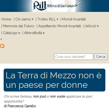
Home
Chi siamo
Trofeo RiLL
Mondi Incantati
Memorie dal Futuro
Aspettando Mondi Incantati
Articoli
Catalogo
Altre attività
<
Cerca
Search form
La Terra di Mezzo non è
un paese per donne
Chi scrive fantasy
non può
o
non vuole
applicare le pari
opportunità?
di Francesca Garello