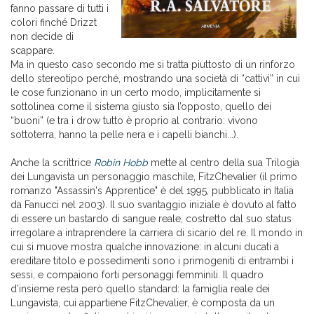
fanno passare di tutti i
colori finché Drizzt
non decide di
scappare.
Ma in questo caso secondo me si tratta piuttosto di un rinforzo
dello stereotipo perché, mostrando una società di “cattivi” in cui
le cose funzionano in un certo modo, implicitamente si
sottolinea come il sistema giusto sia l’opposto, quello dei
“buoni” (e tra i drow tutto è proprio al contrario: vivono
sottoterra, hanno la pelle nera e i capelli bianchi...).
Anche la scrittrice
Robin Hobb
mette al centro della sua Trilogia
dei Lungavista un personaggio maschile, FitzChevalier (il primo
romanzo "Assassin's Apprentice" è del 1995, pubblicato in Italia
da Fanucci nel 2003). Il suo svantaggio iniziale è dovuto al fatto
di essere un bastardo di sangue reale, costretto dal suo status
irregolare a intraprendere la carriera di sicario del re. Il mondo in
cui si muove mostra qualche innovazione: in alcuni ducati a
ereditare titolo e possedimenti sono i primogeniti di entrambi i
sessi, e compaiono forti personaggi femminili. Il quadro
d’insieme resta però quello standard: la famiglia reale dei
Lungavista, cui appartiene FitzChevalier, è composta da un