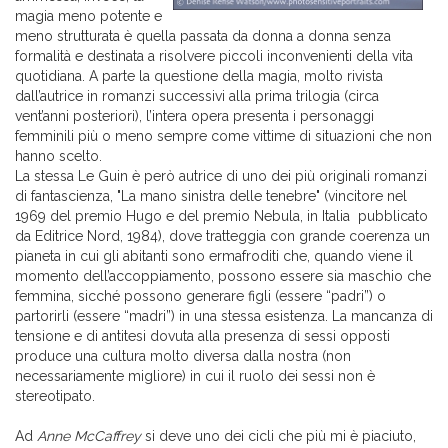
magia meno potente e
meno strutturata è quella passata da donna a donna senza
formalità e destinata a risolvere piccoli inconvenienti della vita
quotidiana. A parte la questione della magia, molto rivista
dall’autrice in romanzi successivi alla prima trilogia (circa
vent’anni posteriori), l’intera opera presenta i personaggi
femminili più o meno sempre come vittime di situazioni che non
hanno scelto.
La stessa Le Guin è però autrice di uno dei più originali romanzi
di fantascienza, "La mano sinistra delle tenebre" (vincitore nel
1969 del premio Hugo e del premio Nebula, in Italia pubblicato
da Editrice Nord, 1984), dove tratteggia con grande coerenza un
pianeta in cui gli abitanti sono ermafroditi che, quando viene il
momento dell’accoppiamento, possono essere sia maschio che
femmina, sicché possono generare figli (essere “padri”) o
partorirli (essere “madri”) in una stessa esistenza. La mancanza di
tensione e di antitesi dovuta alla presenza di sessi opposti
produce una cultura molto diversa dalla nostra (non
necessariamente migliore) in cui il ruolo dei sessi non è
stereotipato.
Ad
Anne McCaffrey
si deve uno dei cicli che più mi è piaciuto,