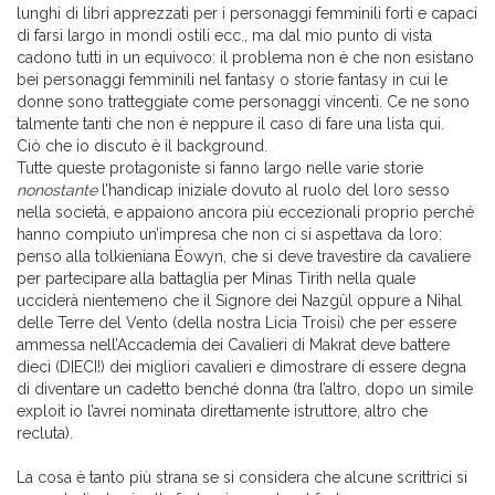
lunghi di libri apprezzati per i personaggi femminili forti e capaci
di farsi largo in mondi ostili ecc., ma dal mio punto di vista
cadono tutti in un equivoco: il problema non è che non esistano
bei personaggi femminili nel fantasy o storie fantasy in cui le
donne sono tratteggiate come personaggi vincenti. Ce ne sono
talmente tanti che non è neppure il caso di fare una lista qui.
Ciò che io discuto è il background.
Tutte queste protagoniste si fanno largo nelle varie storie
nonostante
l’handicap iniziale dovuto al ruolo del loro sesso
nella società, e appaiono ancora più eccezionali proprio perché
hanno compiuto un’impresa che non ci si aspettava da loro:
penso alla tolkieniana Éowyn, che si deve travestire da cavaliere
per partecipare alla battaglia per Minas Tirith nella quale
ucciderà nientemeno che il Signore dei Nazgûl oppure a Nihal
delle Terre del Vento (della nostra Licia Troisi) che per essere
ammessa nell’Accademia dei Cavalieri di Makrat deve battere
dieci (DIECI!) dei migliori cavalieri e dimostrare di essere degna
di diventare un cadetto benché donna (tra l’altro, dopo un simile
exploit io l’avrei nominata direttamente istruttore, altro che
recluta).
La cosa è tanto più strana se si considera che alcune scrittrici si