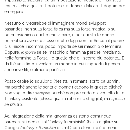
impossibile staccarsi da un’impostazione medievale “realistica”
con maschi a gestire il potere e le donne a faticare il doppio per
emergere.
Nessuno ci vieterebbe di immaginare mondi sviluppati
basandosi non sulla forza fisica ma sulla forza magica, o sui
poteri psionici o quello che vi pare, e per questo le donne
potrebbero avere lo stesso ruolo degli uomini. Se con il potere
ci si nasce, insomma, poco importa se sei maschio o femmina.
Oppure,
importa
se sei maschio o femmina perchè, mettiamo,
nelle femmine la Forza - o quello che è - scorre più potente... E
da lì è un attimo inventare un mondo in cui i rapporti di genere
sono invertiti, o almeno parificati.
Posso capire lo squilibrio (r)esista in romanzi scritti da uomini,
ma perché anche le scrittrici donne ricadono in questo cliché?
Non voglio dire
sempre
, perché non pretendo di aver letto tutto
il fantasy esistente (chissà quanta roba mi è sfuggita), ma
spesso
senz’altro.
Ad integrazione della mia ignoranza esistono comunque
parecchi siti dedicati al “fantasy femminista” (basta digitare su
Google
fantasy + feminism
o simili) con elenchi più o meno