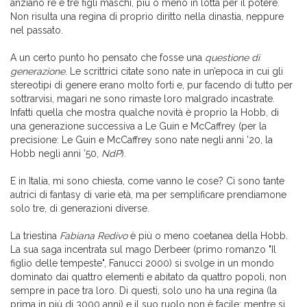
anziano re e tre figli maschi, più o meno in lotta per il potere.
Non risulta una regina di proprio diritto nella dinastia, neppure
nel passato.
A un certo punto ho pensato che fosse una
questione di
generazione
. Le scrittrici citate sono nate in un’epoca in cui gli
stereotipi di genere erano molto forti e, pur facendo di tutto per
sottrarvisi, magari ne sono rimaste loro malgrado incastrate.
Infatti quella che mostra qualche novità è proprio la Hobb, di
una generazione successiva a Le Guin e McCaffrey (per la
precisione: Le Guin e McCaffrey sono nate negli anni ’20, la
Hobb negli anni ’50,
NdP
).
E in Italia, mi sono chiesta, come vanno le cose? Ci sono tante
autrici di fantasy di varie età, ma per semplificare prendiamone
solo tre, di generazioni diverse.
La triestina
Fabiana Redivo
è più o meno coetanea della Hobb.
La sua saga incentrata sul mago Derbeer (primo romanzo "Il
figlio delle tempeste", Fanucci 2000) si svolge in un mondo
dominato dai quattro elementi e abitato da quattro popoli, non
sempre in pace tra loro. Di questi, solo uno ha una regina (la
prima in più di 3000 anni) e il suo ruolo non è facile: mentre si