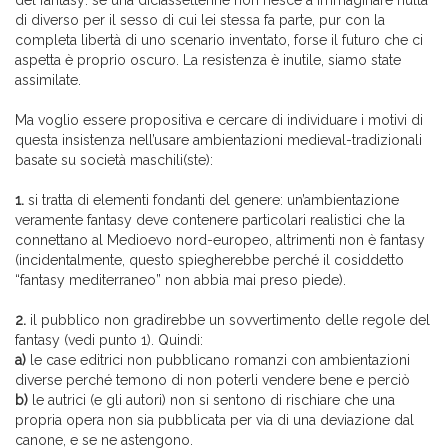
del fantasy: se una diciassettenne non riesce a immaginare nulla
di diverso per il sesso di cui lei stessa fa parte, pur con la
completa libertà di uno scenario inventato, forse il futuro che ci
aspetta è proprio oscuro. La resistenza è inutile, siamo state
assimilate.
Ma voglio essere propositiva e cercare di individuare i motivi di
questa insistenza nell’usare ambientazioni medieval-tradizionali
basate su società maschili(ste):
1.
si tratta di elementi fondanti del genere: un’ambientazione
veramente fantasy deve contenere particolari realistici che la
connettano al Medioevo nord-europeo, altrimenti non è fantasy
(incidentalmente, questo spiegherebbe perché il cosiddetto
“fantasy mediterraneo” non abbia mai preso piede).
2.
il pubblico non gradirebbe un sovvertimento delle regole del
fantasy (vedi punto 1). Quindi:
a)
le case editrici non pubblicano romanzi con ambientazioni
diverse perché temono di non poterli vendere bene e perciò
b)
le autrici (e gli autori) non si sentono di rischiare che una
propria opera non sia pubblicata per via di una deviazione dal
canone, e se ne astengono.