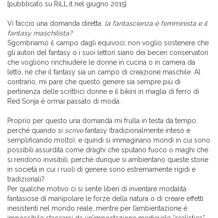
[pubblicato su RiLL.it nel giugno 2015]
Vi faccio una domanda diretta:
la fantascienza è femminista e il
fantasy maschilista?
Sgombriamo il campo dagli equivoci: non voglio sostenere che
gli autori del fantasy o i suoi lettori siano dei beceri conservatori
che vogliono rinchiudere le donne in cucina o in camera da
letto, né che il fantasy sia un campo di creazione maschile. Al
contrario, mi pare che questo genere sia sempre più di
pertinenza delle scrittrici donne e il bikini in maglia di ferro di
Red Sonja è ormai passato di moda.
Proprio per questo una domanda mi frulla in testa da tempo:
perché quando si
scrive
fantasy (tradizionalmente inteso e
semplificando molto), e quindi si immaginano mondi in cui sono
possibili assurdità come draghi che sputano fuoco o maghi che
si rendono invisibili, perché dunque si ambientano queste storie
in società in cui i ruoli di genere sono estremamente rigidi e
tradizionali?
Per qualche motivo ci si sente liberi di inventare modalità
fantasiose di manipolare le forze della natura o di creare effetti
inesistenti nel mondo reale, mentre per l’ambientazione è