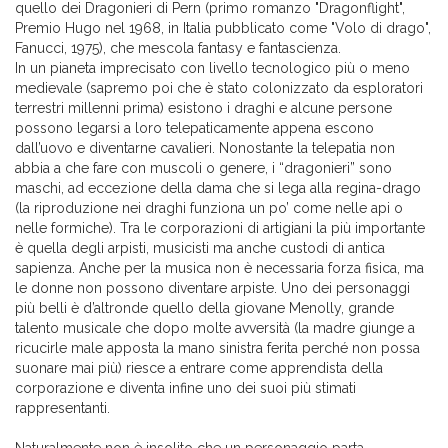
quello dei Dragonieri di Pern (primo romanzo "Dragonflight",
Premio Hugo nel 1968, in Italia pubblicato come "Volo di drago",
Fanucci, 1975), che mescola fantasy e fantascienza.
In un pianeta imprecisato con livello tecnologico più o meno
medievale (sapremo poi che è stato colonizzato da esploratori
terrestri millenni prima) esistono i draghi e alcune persone
possono legarsi a loro telepaticamente appena escono
dall’uovo e diventarne cavalieri. Nonostante la telepatia non
abbia a che fare con muscoli o genere, i “dragonieri” sono
maschi, ad eccezione della dama che si lega alla regina-drago
(la riproduzione nei draghi funziona un po’ come nelle api o
nelle formiche). Tra le corporazioni di artigiani la più importante
è quella degli arpisti, musicisti ma anche custodi di antica
sapienza. Anche per la musica non è necessaria forza fisica, ma
le donne non possono diventare arpiste. Uno dei personaggi
più belli è d’altronde quello della giovane Menolly, grande
talento musicale che dopo molte avversità (la madre giunge a
ricucirle male apposta la mano sinistra ferita perché non possa
suonare mai più) riesce a entrare come apprendista della
corporazione e diventa infine uno dei suoi più stimati
rappresentanti.