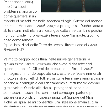
(Mondandori, 2004-
2005) ha i suoi
problemi a farsi largo
come guerriera in un
mondo di maschi, ma nella seconda trilogia "Guerre del mondo
emerso" (Mondadori, 2006-2007) la protagonista Dubhe, ladra e
abile sicaria, nell’infanzia si distingue dalle altre bambine poichè
non condivide i loro
normali
interessi cioè “bambole, giochi o
cose come l’amore”.
(qui di lato: Nihal delle Terre del Vento, illustrazione di
Paolo
Barbieri
, NdP)
Va molto peggio, addirittura, nelle nuove generazioni: la
giovanissima
Chiara Strazzulla
, che aveva diciassette anni
quando pubblicò "Gli eroi del crepuscolo" (Einaudi, 2008),
immagina un mondo popolato da creature perfette e immortali
(molto simili agli elfi di Tolkien) in cui le femmine stanno a casa e
badano alla famiglia e dal fidanzamento al matrimonio devono
girare velate. Quanto alla storia: i protagonisti sono due
adolescenti maschi che, con alcuni compagni, partono per
salvare una bionda principessa rapita dal Signore del Male.
Il che mi ispira, se mi consentite, una riflessione amara al di là