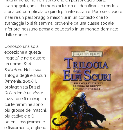
Naturalmente non è insolito che un personaggio parta
svantaggiato, anzi: dà modo ai lettori di identificarsi e rende la
storia più complicata e quindi più interessante. Però se si vuole
inserire un personaggio maschile in un contesto che lo
svantaggia lo si fa semmai provenire da una classe sociale
inferiore, nessuno pensa a collocarlo in un mondo dominato
dalle donne.
Conosco una sola
eccezione a questa
"regola", e ne è autore
un uomo:
R. A.
Salvatore
. Nella sua
Trilogia degli elfi scuri
(Armenia, 2005) il
protagonista Drizzt
Do'Urden è un
drow
,
razza di elfi malvagi in
cui le femmine sono
più grosse dei maschi,
più cattive e più
potenti, magicamente
e fisicamente, e gliene