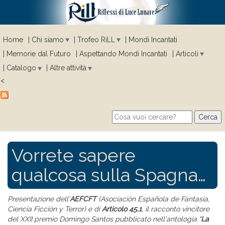
Home
Chi siamo
Trofeo RiLL
Mondi Incantati
Memorie dal Futuro
Aspettando Mondi Incantati
Articoli
Catalogo
Altre attività
<
Cerca
Search form
Vorrete sapere
qualcosa sulla Spagna…
Presentazione del
l'
AEFCFT
(Asociación Española de Fantasía,
Ciencia Ficción y Terror) e di
Articolo 45.1
, il racconto vincitore
del XXII premio Domingo Santos pubblicato nell'antologia "
La