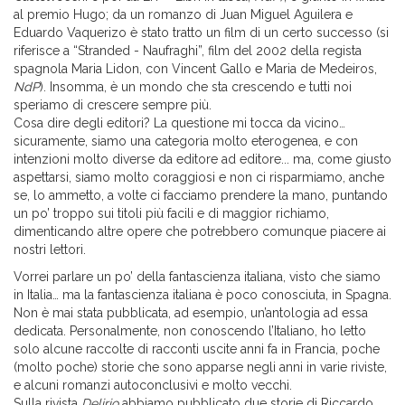
al premio Hugo; da un romanzo di Juan Miguel Aguilera e
Eduardo Vaquerizo è stato tratto un film di un certo successo (si
riferisce a “Stranded - Naufraghi”, film del 2002 della regista
spagnola Maria Lidon, con Vincent Gallo e Maria de Medeiros,
NdP
). Insomma, è un mondo che sta crescendo e tutti noi
speriamo di crescere sempre più.
Cosa dire degli editori? La questione mi tocca da vicino…
sicuramente, siamo una categoria molto eterogenea, e con
intenzioni molto diverse da editore ad editore... ma, come giusto
aspettarsi, siamo molto coraggiosi e non ci risparmiamo, anche
se, lo ammetto, a volte ci facciamo prendere la mano, puntando
un po’ troppo sui titoli più facili e di maggior richiamo,
dimenticando altre opere che potrebbero comunque piacere ai
nostri lettori.
Vorrei parlare un po’ della fantascienza italiana, visto che siamo
in Italia… ma la fantascienza italiana è poco conosciuta, in Spagna.
Non è mai stata pubblicata, ad esempio, un’antologia ad essa
dedicata. Personalmente, non conoscendo l’Italiano, ho letto
solo alcune raccolte di racconti uscite anni fa in Francia, poche
(molto poche) storie che sono apparse negli anni in varie riviste,
e alcuni romanzi autoconclusivi e molto vecchi.
Sulla rivista
Delirio
abbiamo pubblicato due storie di Riccardo