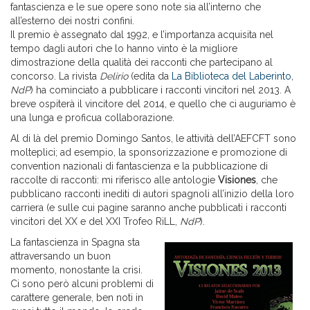
fantascienza e le sue opere sono note sia all’interno che
all’esterno dei nostri confini.
Il premio è assegnato dal 1992, e l’importanza acquisita nel
tempo dagli autori che lo hanno vinto è la migliore
dimostrazione della qualità dei racconti che partecipano al
concorso. La rivista
Delirio
(edita da
La Biblioteca del Laberinto
,
NdP
) ha cominciato a pubblicare i racconti vincitori nel 2013. A
breve ospiterà il vincitore del 2014, e quello che ci auguriamo è
una lunga e proficua collaborazione.
Al di là del premio Domingo Santos, le attività dell’AEFCFT sono
molteplici; ad esempio, la sponsorizzazione e promozione di
convention nazionali di fantascienza e la pubblicazione di
raccolte di racconti: mi riferisco alle antologie
Visiones
, che
pubblicano racconti inediti di autori spagnoli all’inizio della loro
carriera (e sulle cui pagine saranno anche pubblicati i racconti
vincitori del XX e del XXI Trofeo RiLL,
NdP
).
La fantascienza in Spagna sta
attraversando un buon
momento, nonostante la crisi.
Ci sono però alcuni problemi di
carattere generale, ben noti in