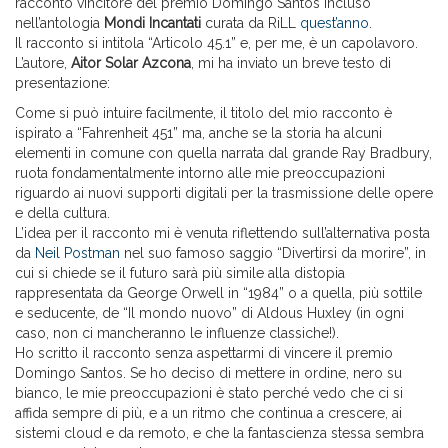
racconto vincitore del premio Domingo Santos incluso
nell’antologia
Mondi Incantati
curata da RiLL
quest’anno
.
Il racconto si intitola “Articolo 45.1” e, per me, è un capolavoro.
L’autore,
Aitor Solar Azcona
, mi ha inviato un breve testo di
presentazione:
Come si può intuire facilmente, il titolo del mio racconto è
ispirato a “Fahrenheit 451” ma, anche se la storia ha alcuni
elementi in comune con quella narrata dal grande Ray Bradbury,
ruota fondamentalmente intorno alle mie preoccupazioni
riguardo ai nuovi supporti digitali per la trasmissione delle opere
e della cultura.
L’idea per il racconto mi è venuta riflettendo sull’alternativa posta
da
Neil Postman
nel suo famoso saggio “Divertirsi da morire”, in
cui si chiede se il futuro sarà più simile alla distopia
rappresentata da George Orwell in “1984” o a quella, più sottile
e seducente, de “Il mondo nuovo” di Aldous Huxley (in ogni
caso, non ci mancheranno le influenze classiche!).
Ho scritto il racconto senza aspettarmi di vincere il premio
Domingo Santos. Se ho deciso di mettere in ordine, nero su
bianco, le mie preoccupazioni è stato perché vedo che ci si
affida sempre di più, e a un ritmo che continua a crescere, ai
sistemi cloud e da remoto, e che la fantascienza stessa sembra