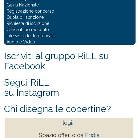
Giuria Nazionale
Registrazione concorso
Quota di iscrizione
Richiesta di iscrizione
Carica il tuo racconto
Interviste del trentennale
Audio e Video
Iscriviti al gruppo RiLL su
Facebook
Segui RiLL
su Instagram
Chi disegna le copertine?
login
Spazio offerto da
Eridia