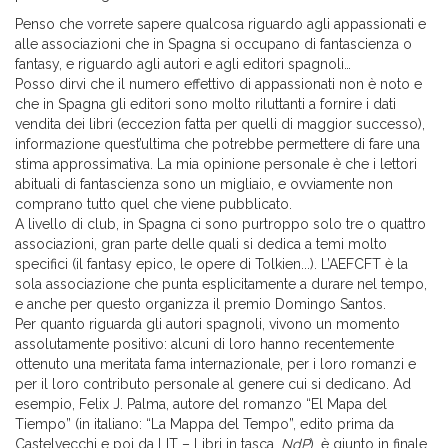
Penso che vorrete sapere qualcosa riguardo agli appassionati e
alle associazioni che in Spagna si occupano di fantascienza o
fantasy, e riguardo agli autori e agli editori spagnoli…
Posso dirvi che il numero effettivo di appassionati non è noto e
che in Spagna gli editori sono molto riluttanti a fornire i dati
vendita dei libri (eccezion fatta per quelli di maggior successo),
informazione quest’ultima che potrebbe permettere di fare una
stima approssimativa. La mia opinione personale è che i lettori
abituali di fantascienza sono un migliaio, e ovviamente non
comprano tutto quel che viene pubblicato.
A livello di club, in Spagna ci sono purtroppo solo tre o quattro
associazioni, gran parte delle quali si dedica a temi molto
specifici (il fantasy epico, le opere di Tolkien...). L’AEFCFT è la
sola associazione che punta esplicitamente a durare nel tempo,
e anche per questo organizza il premio Domingo Santos.
Per quanto riguarda gli autori spagnoli, vivono un momento
assolutamente positivo: alcuni di loro hanno recentemente
ottenuto una meritata fama internazionale, per i loro romanzi e
per il loro contributo personale al genere cui si dedicano. Ad
esempio, Felix J. Palma, autore del romanzo “El Mapa del
Tiempo” (in italiano: “La Mappa del Tempo”, edito prima da
Castelvecchi e poi da LIT – Libri in tasca,
NdP
), è giunto in finale