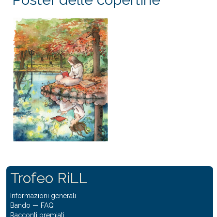
Trofeo RiLL
Informazioni generali
Bando
—
FAQ
Racconti premiati