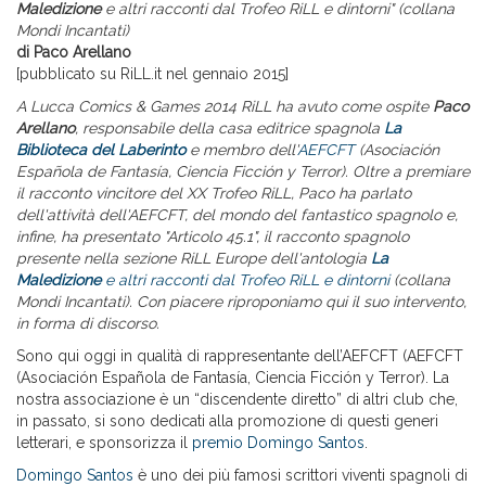
Maledizione
e altri racconti dal Trofeo RiLL e dintorni" (collana
Mondi Incantati)
di Paco Arellano
[pubblicato su RiLL.it nel gennaio 2015]
A Lucca Comics & Games 2014 RiLL ha avuto come ospite
Paco
Arellano
, responsabile della casa editrice spagnola
La
Biblioteca del Laberinto
e membro dell'
AEFCFT
(Asociación
Española de Fantasía, Ciencia Ficción y Terror). Oltre a premiare
il racconto vincitore del XX Trofeo RiLL, Paco ha parlato
dell'attività dell'AEFCFT, del mondo del fantastico spagnolo e,
infine, ha presentato "Articolo 45.1", il racconto spagnolo
presente nella sezione RiLL Europe dell'antologia
La
Maledizione
e altri racconti dal Trofeo RiLL e dintorni
(collana
Mondi Incantati)
. Con piacere riproponiamo qui il suo intervento,
in forma di discorso.
Sono qui oggi in qualità di rappresentante dell’AEFCFT (AEFCFT
(Asociación Española de Fantasía, Ciencia Ficción y Terror). La
nostra associazione è un “discendente diretto” di altri club che,
in passato, si sono dedicati alla promozione di questi generi
letterari, e sponsorizza il
premio Domingo Santos
.
Domingo Santos
è uno dei più famosi scrittori viventi spagnoli di