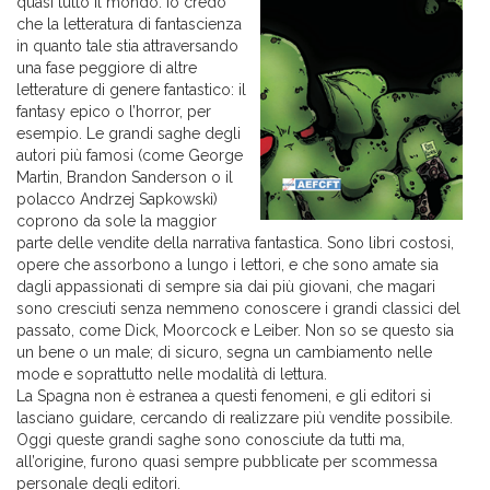
quasi tutto il mondo. Io credo
che la letteratura di fantascienza
in quanto tale stia attraversando
una fase peggiore di altre
letterature di genere fantastico: il
fantasy epico o l’horror, per
esempio. Le grandi saghe degli
autori più famosi (come George
Martin, Brandon Sanderson o il
polacco Andrzej Sapkowski)
coprono da sole la maggior
parte delle vendite della narrativa fantastica. Sono libri costosi,
opere che assorbono a lungo i lettori, e che sono amate sia
dagli appassionati di sempre sia dai più giovani, che magari
sono cresciuti senza nemmeno conoscere i grandi classici del
passato, come Dick, Moorcock e Leiber. Non so se questo sia
un bene o un male; di sicuro, segna un cambiamento nelle
mode e soprattutto nelle modalità di lettura.
La Spagna non è estranea a questi fenomeni, e gli editori si
lasciano guidare, cercando di realizzare più vendite possibile.
Oggi queste grandi saghe sono conosciute da tutti ma,
all’origine, furono quasi sempre pubblicate per scommessa
personale degli editori.