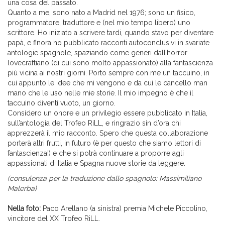
una cosa del passato.
Quanto a me, sono nato a Madrid nel 1976; sono un fisico,
programmatore, traduttore e (nel mio tempo libero) uno
scrittore. Ho iniziato a scrivere tardi, quando stavo per diventare
papà, e finora ho pubblicato racconti autoconclusivi in svariate
antologie spagnole, spaziando come generi dall’horror
lovecraftiano (di cui sono molto appassionato) alla fantascienza
più vicina ai nostri giorni. Porto sempre con me un taccuino, in
cui appunto le idee che mi vengono e da cui le cancello man
mano che le uso nelle mie storie. Il mio impegno è che il
taccuino diventi vuoto, un giorno.
Considero un onore e un privilegio essere pubblicato in Italia,
sull’antologia del Trofeo RiLL, e ringrazio sin d’ora chi
apprezzerà il mio racconto. Spero che questa collaborazione
porterà altri frutti, in futuro (è per questo che siamo lettori di
fantascienza!) e che si potrà continuare a proporre agli
appassionati di Italia e Spagna nuove storie da leggere.
(consulenza per la traduzione dallo spagnolo: Massimiliano
Malerba)
Nella foto:
Paco Arellano (a sinistra) premia Michele Piccolino,
vincitore del XX Trofeo RiLL.