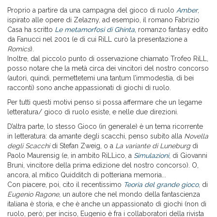
Proprio a partire da una campagna del gioco di ruolo
Amber
,
ispirato alle opere di Zelazny, ad esempio, il romano Fabrizio
Casa ha scritto
Le metamorfosi di Ghinta
, romanzo fantasy edito
da Fanucci nel 2001 (e di cui RiLL curò la presentazione a
Romics
).
Inoltre, dal piccolo punto di osservazione chiamato Trofeo RiLL,
posso notare che la metà circa dei vincitori del nostro concorso
(autori, quindi, permettetemi una tantum l’immodestia, di bei
racconti) sono anche appassionati di giochi di ruolo.
Per tutti questi motivi penso si possa affermare che un legame
letteratura/ gioco di ruolo esiste, e nelle due direzioni.
D’altra parte, lo stesso Gioco (in generale) è un tema ricorrente
in letteratura: da amante degli scacchi, penso subito alla
Novella
degli Scacchi
di Stefan Zweig, o a
La variante di Luneburg
di
Paolo Maurensig (e, in ambito RiLLico, a
Simulazioni
, di Giovanni
Bruni, vincitore della prima edizione del nostro concorso). O,
ancora, al mitico Quidditch di potteriana memoria...
Con piacere, poi, cito il recentissimo
Teoria del grande gioco
, di
Eugenio Ragone
, un autore che nel mondo della fantascienza
italiana è storia, e che è anche un appassionato di giochi (non di
ruolo, però; per inciso, Eugenio è fra i collaboratori della rivista