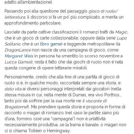
adatto all’ambientazione).
Passando poi alla questione del passaggio
gioco di ruolo/
letteratura
, il discorso si fa un po’ più complicato, e merita un
approfondimento particolare.
Lasciate da parte cattive classificazioni (i romanzi tratti da
Magic
,
che è un gioco di carte collezionabile, oppure dalla serie
Lupo
Solitario
, che è un
libro game
) e leggende metropolitane (la
DragonLance
non nasce da una campagna di gioco, come
Margaret Weis
in persona ha smentito lo scorso novembre a
Lucca Games
), resta il fatto che dai giochi di ruolo non è nata
questa congerie di opere letterarie mirabili.
Personalmente, credo che alla fine di una partita di gioco di
ruolo si è, in qualche modo, raccontata sempre una storia, e
dato vita
ai diversi personaggi interpretati dai giocatori (nella
stessa misura in cui, nella mente di Dumas, era vivo Porthos…
tanto poi da soffrire per la sua morte ne
Il visconte di
Bragelonne
!). Ma prendere questa storia e proporla in forma di
racconto o magari di romanzo (nel caso le partite siano più
d’una, formino cioè una “campagna”) non è un’attività
necessariamente produttiva, se la trama è banale, o magari non
ci si chiama Tolkien o Hemingway.