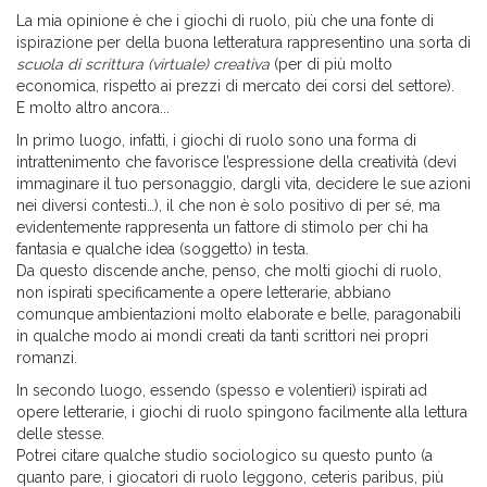
La mia opinione è che i giochi di ruolo, più che una fonte di
ispirazione per della buona letteratura rappresentino una sorta di
scuola di scrittura (virtuale) creativa
(per di più molto
economica, rispetto ai prezzi di mercato dei corsi del settore).
E molto altro ancora...
In primo luogo, infatti, i giochi di ruolo sono una forma di
intrattenimento che favorisce l’espressione della creatività (devi
immaginare il tuo personaggio, dargli vita, decidere le sue azioni
nei diversi contesti…), il che non è solo positivo di per sé, ma
evidentemente rappresenta un fattore di stimolo per chi ha
fantasia e qualche idea (soggetto) in testa.
Da questo discende anche, penso, che molti giochi di ruolo,
non ispirati specificamente a opere letterarie, abbiano
comunque ambientazioni molto elaborate e belle, paragonabili
in qualche modo ai mondi creati da tanti scrittori nei propri
romanzi.
In secondo luogo, essendo (spesso e volentieri) ispirati ad
opere letterarie, i giochi di ruolo spingono facilmente alla lettura
delle stesse.
Potrei citare qualche studio sociologico su questo punto (a
quanto pare, i giocatori di ruolo leggono, ceteris paribus, più