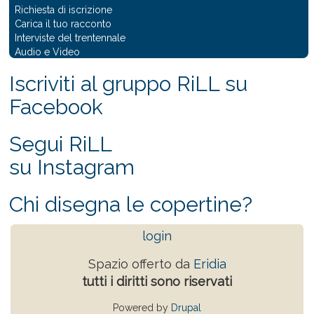
Richiesta di iscrizione
Carica il tuo racconto
Interviste del trentennale
Audio e Video
Iscriviti al gruppo RiLL su
Facebook
Segui RiLL
su Instagram
Chi disegna le copertine?
login
Spazio offerto da
Eridia
tutti i diritti sono riservati
Powered by
Drupal