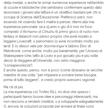
della media), o anche le ormai numerose esperienze nell’ambito
di scuole e biblioteche che sembrano confermare questo dato
(avvicinare i giovani alla lettura è un obiettivo basilare per chi si
occupa di Scienza dell’Educazione). Preferisco però, non
essendo nè volendo fare il maitre à penser, rifarmi alla mia
esperienza personale: se a 15 anni o giù di lì non mi fossi
comprato
Il Richiamo di Cthulhu
(il primo gioco di ruolo non
fantasy in italiano!) non penso proprio che avrei iniziato a
leggere Lovecraft, o perlomeno lo avrei incontrato molto più
tardi. E lo stesso vale per
Stormbringer
e l’albino Elric di
Melnibonè, come anche, molto più banalmente, per l’
Amleto
di
Shakespeare (che, letto al Liceo e poi giocato più e più volte,
decisi di rileggere all’Università, con certo maggiore
"consapevolezza").
E anche questo, penso, non è poco (come dicevano le vecchie
maestre di una volta: “per imparare a scrivere bene bisogna
prima di tutto leggere”… e credo proprio avessero ragione).
Ma c’è di più.
La mia esperienza col Trofeo RiLL mi dice che spesso i
partecipanti hanno buone idee e personaggi interessanti, ma
non riescono a renderli credibili, o a svilupparle adeguatamente.
O, ancora, le soluzioni proposte per arrivare al finale sono