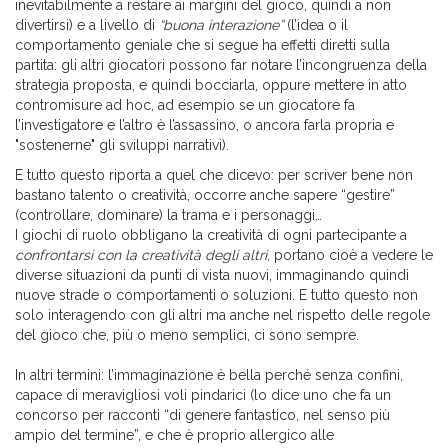
inevitabilmente a restare ai margini del gioco, quindi a non
divertirsi) e a livello di
“buona interazione”
(l’idea o il
comportamento geniale che si segue ha effetti diretti sulla
partita: gli altri giocatori possono far notare l’incongruenza della
strategia proposta, e quindi bocciarla, oppure mettere in atto
contromisure ad hoc, ad esempio se un giocatore fa
l’investigatore e l’altro è l’assassino, o ancora farla propria e
"sostenerne" gli sviluppi narrativi).
E tutto questo riporta a quel che dicevo: per scriver bene non
bastano talento o creatività, occorre anche sapere “gestire”
(controllare, dominare) la trama e i personaggi…
I giochi di ruolo obbligano la creatività di ogni partecipante a
confrontarsi con la creatività degli altri
, portano cioè a vedere le
diverse situazioni da punti di vista nuovi, immaginando quindi
nuove strade o comportamenti o soluzioni. E tutto questo non
solo interagendo con gli altri ma anche nel rispetto delle regole
del gioco che, più o meno semplici, ci sono sempre.
In altri termini: l’immaginazione è bella perché senza confini,
capace di meravigliosi voli pindarici (lo dice uno che fa un
concorso per racconti “di genere fantastico, nel senso più
ampio del termine”, e che è proprio allergico alle