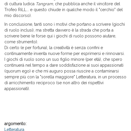
di cultura ludica
Tangram
, che pubblica anche il vincitore del
Trofeo RiLL... e questo chiude in qualche modo il "cerchio" del
mio discorso).
In conclusione, tanti sono i motivi che portano a scrivere (giochi
di ruolo inclusi), ma stretta davvero è la strada che porta a
scrivere bene (e forse qui i giochi di ruolo possono aiutare,
come strumento).
Di certo (e per fortuna), la creatività è senza confini e
continuamente inventa nuove forme per esprimersi e rinnovarsi.
I giochi di ruolo sono un suo figlio minore (per età), che spero
continuerà nel tempo a dare soddisfazione ai suoi appassionati
(quorum ego) e che mi auguro possa riuscire a contaminarsi
sempre più con la "sorella maggiore" Letteratura, in un processo
di arricchimento reciproco (se non altro dei rispettivi
appassionati).
argomento:
Letteratura