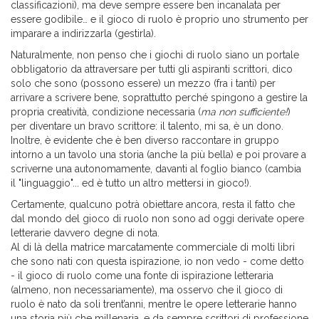
classificazioni), ma deve sempre essere ben incanalata per
essere godibile… e il gioco di ruolo è proprio uno strumento per
imparare a indirizzarla (gestirla).
Naturalmente, non penso che i giochi di ruolo siano un portale
obbligatorio da attraversare per tutti gli aspiranti scrittori, dico
solo che sono (possono essere) un mezzo (fra i tanti) per
arrivare a scrivere bene, soprattutto perché spingono a gestire la
propria creatività, condizione necessaria (
ma non sufficiente!
)
per diventare un bravo scrittore: il talento, mi sa, è un dono.
Inoltre, è evidente che è ben diverso raccontare in gruppo
intorno a un tavolo una storia (anche la più bella) e poi provare a
scriverne una autonomamente, davanti al foglio bianco (cambia
il "linguaggio"... ed è tutto un altro mettersi in gioco!).
Certamente, qualcuno potrà obiettare ancora, resta il fatto che
dal mondo del gioco di ruolo non sono ad oggi derivate opere
letterarie davvero degne di nota.
Al di là della matrice marcatamente commerciale di molti libri
che sono nati con questa ispirazione, io non vedo - come detto
- il gioco di ruolo come una fonte di ispirazione letteraria
(almeno, non necessariamente), ma osservo che il gioco di
ruolo è nato da soli trent’anni, mentre le opere letterarie hanno
una storia più che millenaria, e da sempre scrittori di professione