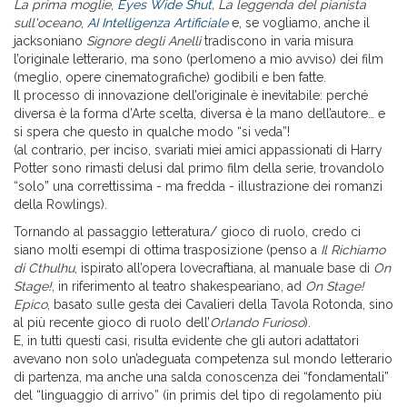
La prima moglie
,
Eyes Wide Shut
, La leggenda del pianista
sull'oceano
,
AI Intelligenza Artificiale
e, se vogliamo, anche il
jacksoniano
Signore degli Anelli
tradiscono in varia misura
l’originale letterario, ma sono (perlomeno a mio avviso) dei film
(meglio, opere cinematografiche) godibili e ben fatte.
Il processo di innovazione dell’originale è inevitabile: perché
diversa è la forma d’Arte scelta, diversa è la mano dell’autore… e
si spera che questo in qualche modo “si veda”!
(al contrario, per inciso, svariati miei amici appassionati di Harry
Potter sono rimasti delusi dal primo film della serie, trovandolo
“solo” una correttissima - ma fredda - illustrazione dei romanzi
della Rowlings).
Tornando al passaggio letteratura/ gioco di ruolo, credo ci
siano molti esempi di ottima trasposizione (penso a
Il Richiamo
di Cthulhu
, ispirato all’opera lovecraftiana, al manuale base di
On
Stage!
, in riferimento al teatro shakespeariano, ad
On Stage!
Epico
, basato sulle gesta dei Cavalieri della Tavola Rotonda, sino
al più recente gioco di ruolo dell’
Orlando Furioso
).
E, in tutti questi casi, risulta evidente che gli autori adattatori
avevano non solo un’adeguata competenza sul mondo letterario
di partenza, ma anche una salda conoscenza dei “fondamentali”
del “linguaggio di arrivo” (in primis del tipo di regolamento più