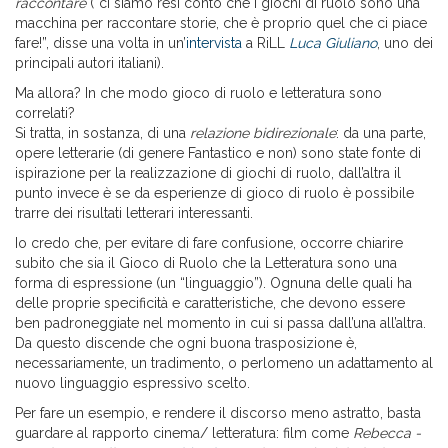
raccontare
(“ci siamo resi conto che i giochi di ruolo sono una
macchina per raccontare storie, che è proprio quel che ci piace
fare!”, disse una volta in un’
intervista
a RiLL
Luca Giuliano
, uno dei
principali autori italiani).
Ma allora? In che modo gioco di ruolo e letteratura sono
correlati?
Si tratta, in sostanza, di una
relazione bidirezionale
: da una parte,
opere letterarie (di genere Fantastico e non) sono state fonte di
ispirazione per la realizzazione di giochi di ruolo, dall’altra il
punto invece è se da esperienze di gioco di ruolo è possibile
trarre dei risultati letterari interessanti.
Io credo che, per evitare di fare confusione, occorre chiarire
subito che sia il Gioco di Ruolo che la Letteratura sono una
forma di espressione (un “linguaggio”). Ognuna delle quali ha
delle proprie specificità e caratteristiche, che devono essere
ben padroneggiate nel momento in cui si passa dall’una all’altra.
Da questo discende che ogni buona trasposizione è,
necessariamente, un tradimento, o perlomeno un adattamento al
nuovo linguaggio espressivo scelto.
Per fare un esempio, e rendere il discorso meno astratto, basta
guardare al rapporto cinema/ letteratura: film come
Rebecca -