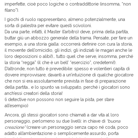
imperfette, cioè poco logiche o contraddittorie (insomma, “non
filano”).
I giochi di ruolo rappresentano, almeno potenzialmente, una
sorta di palestra per evitare questi scivoloni.
Da una parte, infatti, il Master (l’arbitro) deve, prima della partita,
buttar giù un abbozzo generale della trama. Pensate, per fare un
esempio, a una storia gialla: occorrerà definire con cura la storia,
il movente dell’omicidio, gli indizi, gli indiziati (e magari anche le
loro deposizioni o alibi!)… tutto quel che serve, insomma, perché
la storia “regga” (il che è un bell’ “esercizio”, credetemi!).
D’altronde, non tutto è prevedibile: spesso e volentieri capita di
dovere improvvisare, davanti a un’intuizione di qualche giocatore
che non si era assolutamente prevista in fase di preparazione
della partita… e lo spunto va sviluppato, perché i giocatori sono
anch’essi creatori della storia!
(i detective non possono non seguire la pista, per stare
all’esempio)
Ancora, gli stessi giocatori sono chiamati a dar vita al loro
personaggio, perlomeno su due livelli: in chiave di
“buona
creazione”
(creare un personaggio senza capo né coda, poco
adatto all’ambientazione o semplicemente assurdo, porta