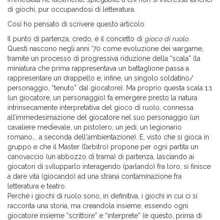
di giochi, pur occupandosi di letteratura.
Così ho pensato di scrivere questo articolo.
Il punto di partenza, credo, è il concetto di
gioco di ruolo
.
Questi nascono negli anni ’70 come evoluzione dei wargame,
tramite un processo di progressiva riduzione della “scala” (la
miniatura che prima rappresentava un battaglione passa a
rappresentare un drappello e, infine, un singolo soldatino/
personaggio, “tenuto” dal giocatore). Ma proprio questa scala 1:1
(un giocatore, un personaggio) fa emergere presto la natura
intrinsecamente interpretativa del gioco di ruolo, connessa
all’immedesimazione del giocatore nel suo personaggio (un
cavaliere medievale, un pistolero, un jedi, un legionario
romano... a seconda dell'ambientazione). E, visto che si gioca in
gruppo e che il Master (l’arbitro) propone per ogni partita un
canovaccio (un abbozzo di trama) di partenza, lasciando ai
giocatori di svilupparlo interagendo (parlando) fra loro, si finisce
a dare vita (giocando) ad una strana contaminazione fra
letteratura e teatro.
Perché i giochi di ruolo sono, in definitiva, i giochi in cui ci si
racconta una storia, ma creandola insieme, essendo ogni
giocatore insieme “scrittore” e “interprete” (e questo, prima di