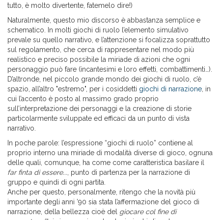
tutto, è molto divertente, fatemelo dire!)
Naturalmente, questo mio discorso è abbastanza semplice e
schematico. In molti giochi di ruolo l’elemento simulativo
prevale su quello narrativo, e l’attenzione si focalizza soprattutto
sul regolamento, che cerca di rappresentare nel modo più
realistico e preciso possibile la miriade di azioni che ogni
personaggio può fare (incantesimi e loro effetti, combattimenti…).
D’altronde, nel piccolo grande mondo dei giochi di ruolo, c’è
spazio, all’altro "estremo", per i cosiddetti
giochi di narrazione
, in
cui l’accento è posto al massimo grado proprio
sull’interpretazione dei personaggi e la creazione di storie
particolarmente sviluppate ed efficaci da un punto di vista
narrativo.
In poche parole: l’espressione “giochi di ruolo” contiene al
proprio interno una miriade di modalità diverse di gioco, ognuna
delle quali, comunque, ha come come caratteristica basilare il
far finta di essere...
, punto di partenza per la narrazione di
gruppo e quindi di ogni partita.
Anche per questo, personalmente, ritengo che la novità più
importante degli anni ’90 sia stata l’affermazione del gioco di
narrazione, della bellezza cioè del
giocare col fine di