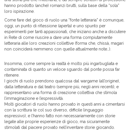
hanno prodotto (anche) romanzi brutti, sulla base della “sola”
loro ispirazione.
Come fare del gioco di ruolo una “fonte letteraria” è comunque,
oggi, un punto di riflessione (aperta) e uno spunto per
esperimenti per tanti appassionati, che iniziano anche a discutere
in Rete di come riuscire a dare una forma compiutamente
letteraria alle loro creazioni collettive (forma che, chissà, magari
non coinciderà nemmeno con quelle attualmente note…).
Insomma, come sempre la realtà è molto più ingarbugliata e
contaminata di quanto un veloce sguardo dal ponte possa far
ritenere.
I giochi di ruolo prendono qualcosa dal wargame (all’origine),
dalla letteratura e dal teatro (sempre più, negli anni recenti), e
rappresentano una forma di creazione collettiva che stimola
l’immaginazione e l’espressività.
Molti giocatori di ruolo hanno provato in questi anni a cimentarsi
con la scrittura (e col suo diverso, difficile linguaggio
espressivo), e l’hanno fatto non necessariamente con storie
legate alle proprie esperienze di gioco, ma sicuramente
stimolati dal piacere provato nell’inventare storie giocando.