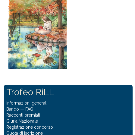
Trofeo RiLL
Informazioni generali
Bando
—
FAQ
Racconti premiati
Giuria Nazionale
Registrazione concorso
Quota di iscrizione