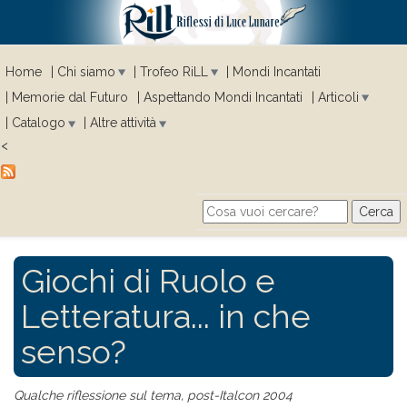
Home
Chi siamo
Trofeo RiLL
Mondi Incantati
Memorie dal Futuro
Aspettando Mondi Incantati
Articoli
Catalogo
Altre attività
<
Cerca
Search form
Giochi di Ruolo e
Letteratura... in che
senso?
Qualche riflessione sul tema, post-Italcon 2004