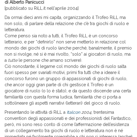
di Alberto Panicucci
[pubblicato su RiLL.it nell'aprile 2004]
Da ormai dieci anni mi capita, organizzando il Trofeo RiLL ma
non solo, di parlare della relazione che c’è tra giochi di ruolo e
letteratura.
Come penso sia noto a tutti, il Trofeo RiLL è un concorso
letterario, e per “definirlo” non serve metterlo in relazione col
mondo dei giochi di ruolo (anche perché, banalmente, il premio
non si rivolge, né si è mai rivolto, “solo” ai giocatori di ruolo, ma
a
tutte
le persone che amano scrivere).
Ciò nonostante, il legame col mondo dei giochi di ruolo salta
fuori spesso per svariati motivi, primi fra tutti che a ideare il
concorso furono un gruppo di appassionati di giochi di ruolo,
che ancor oggi gran parte di chi gestisce il Trofeo è un
giocatore di ruolo (o lo è stato), e da questo discende una certa
familiarità con questa forma ludica, familiarità che ci porta a
sottolineare gli aspetti narrativi (letterari) del gioco di ruolo.
Presentando le attività di RiLL a
Italcon
2004
, trentesima
convention degli appassionati e dei professionisti del Fantastico,
però, mi sono reso conto di come l’affermazione dell’esistenza
di un collegamento tra giochi di ruolo e letteratura non è né
immediata né facilmente spiegabile a chi non si interessa (anche)