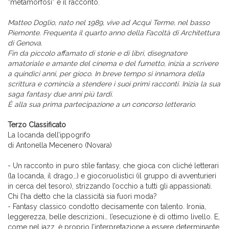
“metamorfosi” è il racconto.
Matteo Doglio, nato nel 1989, vive ad Acqui Terme, nel basso
Piemonte. Frequenta il quarto anno della Facoltà di Architettura
di Genova.
Fin da piccolo affamato di storie e di libri, disegnatore
amatoriale e amante del cinema e del fumetto, inizia a scrivere
a quindici anni, per gioco. In breve tempo si innamora della
scrittura e comincia a stendere i suoi primi racconti. Inizia la sua
saga fantasy due anni più tardi.
È alla sua prima partecipazione a un concorso letterario.
Terzo Classificato
La locanda dell’ippogrifo
di Antonella Mecenero (Novara)
- Un racconto in puro stile fantasy, che gioca con cliché letterari
(la locanda, il drago…) e giocoruolistici (il gruppo di avventurieri
in cerca del tesoro), strizzando l’occhio a tutti gli appassionati.
Chi l’ha detto che la classicità sia fuori moda?
- Fantasy classico condotto decisamente con talento. Ironia,
leggerezza, belle descrizioni… l’esecuzione è di ottimo livello. E,
come nel jazz, è proprio l’interpretazione a essere determinante.