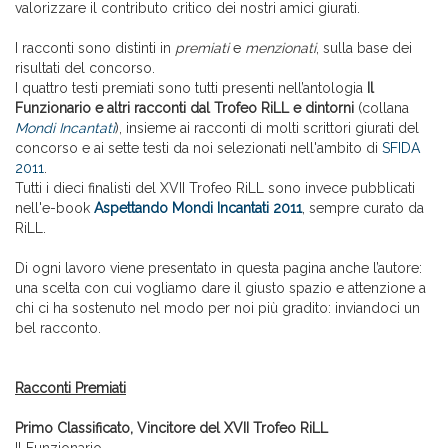
valorizzare il contributo critico dei nostri amici giurati.
I racconti sono distinti in
premiati
e
menzionati
, sulla base dei
risultati del concorso.
I quattro testi premiati sono tutti presenti nell’antologia
Il
Funzionario e altri racconti dal Trofeo RiLL e dintorni
(collana
Mondi Incantati
), insieme ai racconti di molti scrittori giurati del
concorso e ai sette testi da noi selezionati nell'ambito di
SFIDA
2011
.
Tutti i dieci finalisti del XVII Trofeo RiLL sono invece pubblicati
nell'e-book
Aspettando Mondi Incantati 2011
, sempre curato da
RiLL.
Di ogni lavoro viene presentato in questa pagina anche l’autore:
una scelta con cui vogliamo dare il giusto spazio e attenzione a
chi ci ha sostenuto nel modo per noi più gradito: inviandoci un
bel racconto.
Racconti Premiati
Primo Classificato, Vincitore del XVII Trofeo RiLL