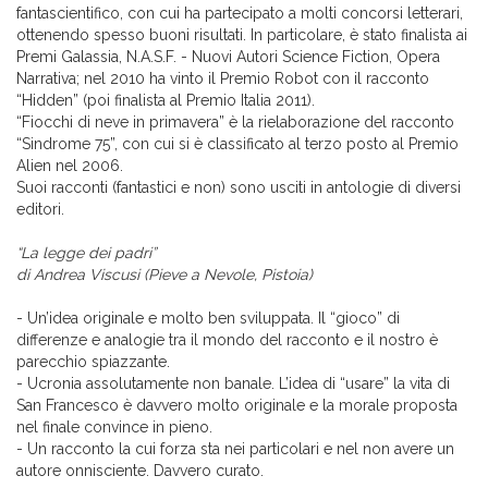
fantascientifico, con cui ha partecipato a molti concorsi letterari,
ottenendo spesso buoni risultati. In particolare, è stato finalista ai
Premi Galassia, N.A.S.F. - Nuovi Autori Science Fiction, Opera
Narrativa; nel 2010 ha vinto il Premio Robot con il racconto
“Hidden” (poi finalista al Premio Italia 2011).
“Fiocchi di neve in primavera” è la rielaborazione del racconto
“Sindrome 75”, con cui si è classificato al terzo posto al Premio
Alien nel 2006.
Suoi racconti (fantastici e non) sono usciti in antologie di diversi
editori.
“La legge dei padri”
di Andrea Viscusi (Pieve a Nevole, Pistoia)
- Un’idea originale e molto ben sviluppata. Il “gioco” di
differenze e analogie tra il mondo del racconto e il nostro è
parecchio spiazzante.
- Ucronia assolutamente non banale. L’idea di “usare” la vita di
San Francesco è davvero molto originale e la morale proposta
nel finale convince in pieno.
- Un racconto la cui forza sta nei particolari e nel non avere un
autore onnisciente. Davvero curato.