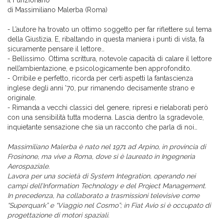
Il Funzionario
di Massimiliano Malerba (Roma)
- L’autore ha trovato un ottimo soggetto per far riflettere sul tema
della Giustizia. E, ribaltando in questa maniera i punti di vista, fa
sicuramente pensare il lettore…
- Bellissimo. Ottima scrittura, notevole capacità di calare il lettore
nell’ambientazione, e psicologicamente ben approfondito.
- Orribile e perfetto, ricorda per certi aspetti la fantascienza
inglese degli anni ’70, pur rimanendo decisamente strano e
originale.
- Rimanda a vecchi classici del genere, ripresi e rielaborati però
con una sensibilità tutta moderna. Lascia dentro la sgradevole,
inquietante sensazione che sia un racconto che parla di noi…
Massimiliano Malerba è nato nel 1971 ad Arpino, in provincia di
Frosinone, ma vive a Roma, dove si è laureato in Ingegneria
Aerospaziale.
Lavora per una società di System Integration, operando nei
campi dell’Information Technology e del Project Management.
In precedenza, ha collaborato a trasmissioni televisive come
“Superquark” e “Viaggio nel Cosmo”; in Fiat Avio si è occupato di
progettazione di motori spaziali.