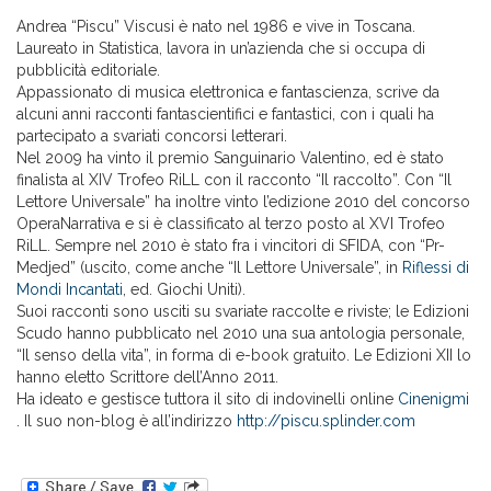
Andrea “Piscu” Viscusi è nato nel 1986 e vive in Toscana.
Laureato in Statistica, lavora in un’azienda che si occupa di
pubblicità editoriale.
Appassionato di musica elettronica e fantascienza, scrive da
alcuni anni racconti fantascientifici e fantastici, con i quali ha
partecipato a svariati concorsi letterari.
Nel 2009 ha vinto il premio Sanguinario Valentino, ed è stato
finalista al XIV Trofeo RiLL con il racconto “Il raccolto”. Con “Il
Lettore Universale” ha inoltre vinto l’edizione 2010 del concorso
OperaNarrativa e si è classificato al terzo posto al XVI Trofeo
RiLL. Sempre nel 2010 è stato fra i vincitori di SFIDA, con “Pr-
Medjed” (uscito, come anche “Il Lettore Universale”, in
Riflessi di
Mondi Incantati
, ed. Giochi Uniti).
Suoi racconti sono usciti su svariate raccolte e riviste; le Edizioni
Scudo hanno pubblicato nel 2010 una sua antologia personale,
“Il senso della vita”, in forma di e-book gratuito. Le Edizioni XII lo
hanno eletto Scrittore dell’Anno 2011.
Ha ideato e gestisce tuttora il sito di indovinelli online
Cinenigmi
. Il suo non-blog è all’indirizzo
http://piscu.splinder.com