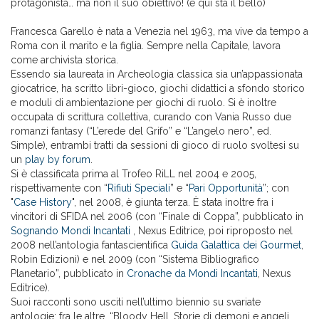
protagonista… ma non il suo obiettivo! (e qui sta il bello)
Francesca Garello è nata a Venezia nel 1963, ma vive da tempo a
Roma con il marito e la figlia. Sempre nella Capitale, lavora
come archivista storica.
Essendo sia laureata in Archeologia classica sia un’appassionata
giocatrice, ha scritto libri-gioco, giochi didattici a sfondo storico
e moduli di ambientazione per giochi di ruolo. Si è inoltre
occupata di scrittura collettiva, curando con Vania Russo due
romanzi fantasy (“L’erede del Grifo” e “L’angelo nero”, ed.
Simple), entrambi tratti da sessioni di gioco di ruolo svoltesi su
un
play by forum
.
Si è classificata prima al Trofeo RiLL nel 2004 e 2005,
rispettivamente con “
Rifiuti Speciali
” e “
Pari Opportunità
”; con
"
Case History
", nel 2008, è giunta terza. È stata inoltre fra i
vincitori di SFIDA nel 2006 (con “Finale di Coppa”, pubblicato in
Sognando Mondi Incantati
, Nexus Editrice, poi riproposto nel
2008 nell’antologia fantascientifica
Guida Galattica dei Gourmet
,
Robin Edizioni) e nel 2009 (con “Sistema Bibliografico
Planetario”, pubblicato in
Cronache da Mondi Incantati
, Nexus
Editrice).
Suoi racconti sono usciti nell’ultimo biennio su svariate
antologie; fra le altre, “Bloody Hell. Storie di demoni e angeli