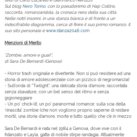
testi di Carlo Lucarelli e Gianfranco Nerozzi).
Sul blog
Nero Torino
, con lo pseudonimo di Hap Collins,
racconta, romanzandola, la cronaca nera della sua città.
Nelle notti insonni, in una stanza bianca e di fronte a un
indecifrabile diagramma, cerca di finire il suo primo romanzo. Il
suo sito personale è
www.stanza2046.com
Menzioni di Merito
“Zombie, amore e guai!”,
di Sara De Bernardi (Genova)
- Horror trash originale e divertente. Non si può resistere ad una
storia di amore adolescenziale con un pizzico di negromanzia!
- Sull’onda di “Twilight”, una delicata storia d’amore, raccontata
senza sbavature, con un bel senso del ritmo e senza
gigioneggiare
- Un po’ chick-lit, un po’ paranormal romance: sulla scia della
‘rinascita’ zombie (che non vogliono proprio saperne di restare
morti), una storia d’amore, morte e tutto quello che c’è in mezzo
Sara De Bernardi è nata nel 1984 a Genova, dove vive con il
fidanzato e Layla, gatta di nobile stirpe randagia. Attualmente