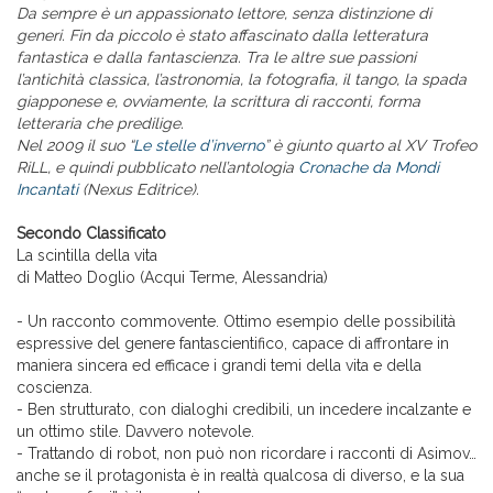
Da sempre è un appassionato lettore, senza distinzione di
generi. Fin da piccolo è stato affascinato dalla letteratura
fantastica e dalla fantascienza. Tra le altre sue passioni
l’antichità classica, l’astronomia, la fotografia, il tango, la spada
giapponese e, ovviamente, la scrittura di racconti, forma
letteraria che predilige.
Nel 2009 il suo “
Le stelle d’inverno
” è giunto quarto al XV Trofeo
RiLL, e quindi pubblicato nell’antologia
Cronache da Mondi
Incantati
(Nexus Editrice).
Secondo Classificato
La scintilla della vita
di Matteo Doglio (Acqui Terme, Alessandria)
- Un racconto commovente. Ottimo esempio delle possibilità
espressive del genere fantascientifico, capace di affrontare in
maniera sincera ed efficace i grandi temi della vita e della
coscienza.
- Ben strutturato, con dialoghi credibili, un incedere incalzante e
un ottimo stile. Davvero notevole.
- Trattando di robot, non può non ricordare i racconti di Asimov…
anche se il protagonista è in realtà qualcosa di diverso, e la sua