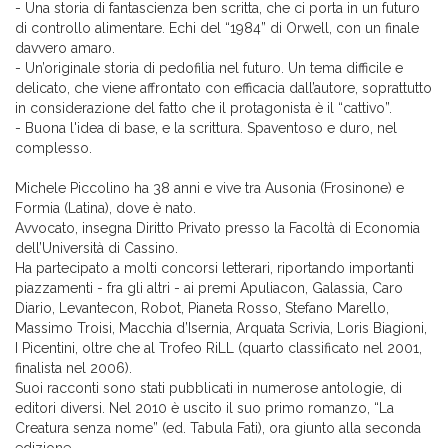
- Una storia di fantascienza ben scritta, che ci porta in un futuro
di controllo alimentare. Echi del “1984” di Orwell, con un finale
davvero amaro.
- Un’originale storia di pedofilia nel futuro. Un tema difficile e
delicato, che viene affrontato con efficacia dall’autore, soprattutto
in considerazione del fatto che il protagonista è il “cattivo”.
- Buona l'idea di base, e la scrittura. Spaventoso e duro, nel
complesso.
Michele Piccolino ha 38 anni e vive tra Ausonia (Frosinone) e
Formia (Latina), dove è nato.
Avvocato, insegna Diritto Privato presso la Facoltà di Economia
dell’Università di Cassino.
Ha partecipato a molti concorsi letterari, riportando importanti
piazzamenti - fra gli altri - ai premi Apuliacon, Galassia, Caro
Diario, Levantecon, Robot, Pianeta Rosso, Stefano Marello,
Massimo Troisi, Macchia d’Isernia, Arquata Scrivia, Loris Biagioni,
I Picentini, oltre che al Trofeo RiLL (quarto classificato nel 2001,
finalista nel 2006).
Suoi racconti sono stati pubblicati in numerose antologie, di
editori diversi. Nel 2010 è uscito il suo primo romanzo, “La
Creatura senza nome” (ed. Tabula Fati), ora giunto alla seconda