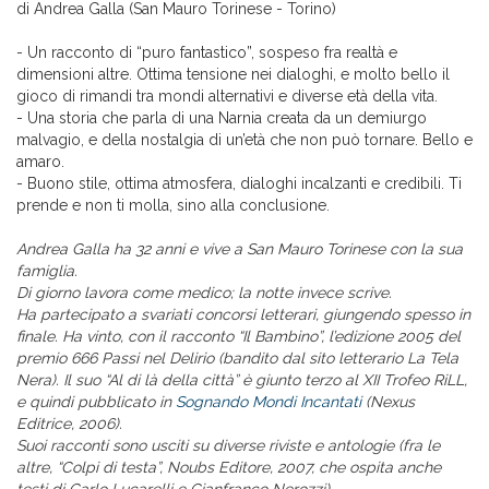
di Andrea Galla (San Mauro Torinese - Torino)
- Un racconto di “puro fantastico”, sospeso fra realtà e
dimensioni altre. Ottima tensione nei dialoghi, e molto bello il
gioco di rimandi tra mondi alternativi e diverse età della vita.
- Una storia che parla di una Narnia creata da un demiurgo
malvagio, e della nostalgia di un’età che non può tornare. Bello e
amaro.
- Buono stile, ottima atmosfera, dialoghi incalzanti e credibili. Ti
prende e non ti molla, sino alla conclusione.
Andrea Galla ha 32 anni e vive a San Mauro Torinese con la sua
famiglia.
Di giorno lavora come medico; la notte invece scrive.
Ha partecipato a svariati concorsi letterari, giungendo spesso in
finale. Ha vinto, con il racconto “Il Bambino”, l’edizione 2005 del
premio 666 Passi nel Delirio (bandito dal sito letterario La Tela
Nera). Il suo “Al di là della città” è giunto terzo al XII Trofeo RiLL,
e quindi pubblicato in
Sognando Mondi Incantati
(Nexus
Editrice, 2006).
Suoi racconti sono usciti su diverse riviste e antologie (fra le
altre, “Colpi di testa”, Noubs Editore, 2007, che ospita anche