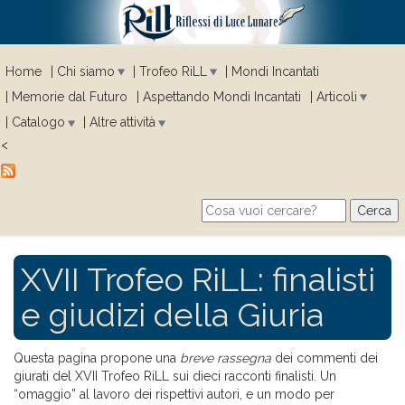
Home
Chi siamo
Trofeo RiLL
Mondi Incantati
Memorie dal Futuro
Aspettando Mondi Incantati
Articoli
Catalogo
Altre attività
<
Cerca
Search form
XVII Trofeo RiLL: finalisti
e giudizi della Giuria
Questa pagina propone una
breve rassegna
dei commenti dei
giurati del XVII Trofeo RiLL sui dieci racconti finalisti. Un
“omaggio” al lavoro dei rispettivi autori, e un modo per