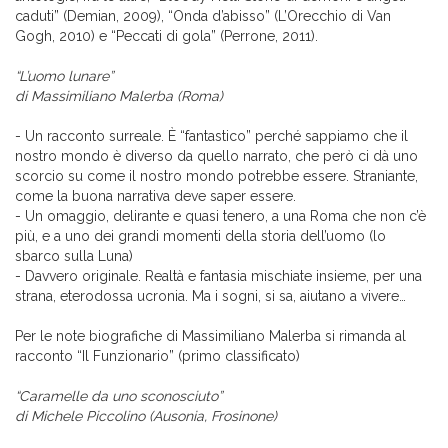
caduti” (Demian, 2009), “Onda d’abisso” (L’Orecchio di Van
Gogh, 2010) e “Peccati di gola” (Perrone, 2011).
“L’uomo lunare”
di Massimiliano Malerba (Roma)
- Un racconto surreale. È “fantastico” perché sappiamo che il
nostro mondo è diverso da quello narrato, che però ci dà uno
scorcio su come il nostro mondo potrebbe essere. Straniante,
come la buona narrativa deve saper essere.
- Un omaggio, delirante e quasi tenero, a una Roma che non c’è
più, e a uno dei grandi momenti della storia dell’uomo (lo
sbarco sulla Luna)
- Davvero originale. Realtà e fantasia mischiate insieme, per una
strana, eterodossa ucronia. Ma i sogni, si sa, aiutano a vivere…
Per le note biografiche di Massimiliano Malerba si rimanda al
racconto “Il Funzionario” (primo classificato)
“Caramelle da uno sconosciuto”
di Michele Piccolino (Ausonia, Frosinone)