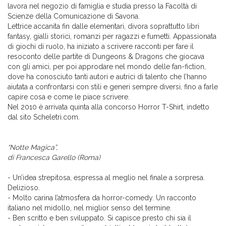
lavora nel negozio di famiglia e studia presso la Facoltà di
Scienze della Comunicazione di Savona.
Lettrice accanita fin dalle elementari, divora soprattutto libri
fantasy, gialli storici, romanzi per ragazzi e fumetti. Appassionata
di giochi di ruolo, ha iniziato a scrivere racconti per fare il
resoconto delle partite di Dungeons & Dragons che giocava
con gli amici, per poi approdare nel mondo delle fan-fiction,
dove ha conosciuto tanti autori e autrici di talento che l’hanno
aiutata a confrontarsi con stili e generi sempre diversi, fino a farle
capire cosa e come le piace scrivere.
Nel 2010 è arrivata quinta alla concorso Horror T-Shirt, indetto
dal sito Scheletri.com.
“Notte Magica”,
di Francesca Garello (Roma)
- Un’idea strepitosa, espressa al meglio nel finale a sorpresa.
Delizioso.
- Molto carina l’atmosfera da horror-comedy. Un racconto
italiano nel midollo, nel miglior senso del termine.
- Ben scritto e ben sviluppato. Si capisce presto chi sia il