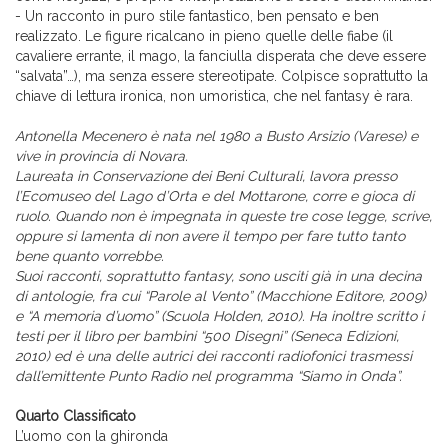
- Un racconto in puro stile fantastico, ben pensato e ben
realizzato. Le figure ricalcano in pieno quelle delle fiabe (il
cavaliere errante, il mago, la fanciulla disperata che deve essere
“salvata”…), ma senza essere stereotipate. Colpisce soprattutto la
chiave di lettura ironica, non umoristica, che nel fantasy è rara.
Antonella Mecenero è nata nel 1980 a Busto Arsizio (Varese) e
vive in provincia di Novara.
Laureata in Conservazione dei Beni Culturali, lavora presso
l’Ecomuseo del Lago d’Orta e del Mottarone, corre e gioca di
ruolo. Quando non è impegnata in queste tre cose legge, scrive,
oppure si lamenta di non avere il tempo per fare tutto tanto
bene quanto vorrebbe.
Suoi racconti, soprattutto fantasy, sono usciti già in una decina
di antologie, fra cui “Parole al Vento” (Macchione Editore, 2009)
e “A memoria d’uomo” (Scuola Holden, 2010). Ha inoltre scritto i
testi per il libro per bambini “500 Disegni” (Seneca Edizioni,
2010) ed è una delle autrici dei racconti radiofonici trasmessi
dall’emittente Punto Radio nel programma “Siamo in Onda”.
Quarto Classificato
L’uomo con la ghironda